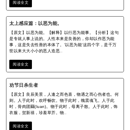
阅读全文
太上感应篇​：以恶为能。
【原文】以恶为能。【解释】以行恶为能事。【分析】这句
是专就人事上说的。人性本来是良善的，你却以作恶为能
事，这是失去性善的本体了。‘以恶为能’这四个字，是千万
世以来大大小小的恶人造恶..
阅读全文
劝节日杀生者
【原文】良辰美景，人逢之而色喜，物遇之而心伤者也。何
则。人于此时，欢呼畅饮。物于此时，魄震魂飞。人于此
时，骨肉团圝(luan)。物于此时，母离子散。人于此时，饰
衣服，贺新禧，珍羞草芥。物..
阅读全文