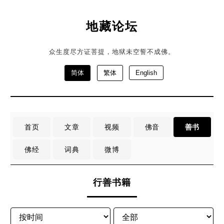
地藏论坛
众生度尽方证菩提，地狱未空誓不成佛。
简体
繁体
English
首页
文章
视频
佛音
善书
佛经
词典
微博
行善书籍