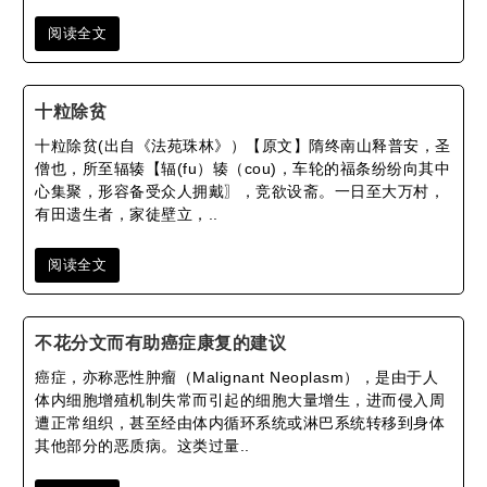
阅读全文
十粒除贫
十粒除贫(出自《法苑珠林》）【原文】隋终南山释普安，圣
僧也，所至辐辏【辐(fu）辏（cou)，车轮的福条纷纷向其中
心集聚，形容备受众人拥戴〗，竞欲设斋。一日至大万村，
有田遗生者，家徒壁立，..
阅读全文
不花分文而有助癌症康复的建议
癌症，亦称恶性肿瘤（Malignant Neoplasm），是由于人
体内细胞增殖机制失常而引起的细胞大量增生，进而侵入周
遭正常组织，甚至经由体内循环系统或淋巴系统转移到身体
其他部分的恶质病。这类过量..