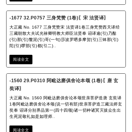
-1677 32.P0757 三身梵赞 (1卷)〖宋 法贤译〗
大正藏 No. 1677 三身梵赞宋 法贤译1卷三身梵赞西天译经
三藏朝散大夫试光禄卿明教大师臣法贤奉 诏译逾(引)乃酤
(引)那(引)鳖泥(引)哥(一句)莎波罗呬多摩贺(引)三钵那(引)
陀(引)啰部(引)都(引二)..
阅读全文
-1560 29.P0310 阿毗达磨俱舍论本颂 (1卷)〖唐 玄
奘译〗
大正藏 No. 1560 阿毗达磨俱舍论本颂世亲菩萨造唐 玄奘译
1卷阿毗达磨俱舍论本颂(说一切有部)世亲菩萨造三藏法师玄
奘奉 诏译分别界品第一(四十四颂)诸一切种诸冥灭拔众生出
生死泥敬礼如是如理师..
阅读全文