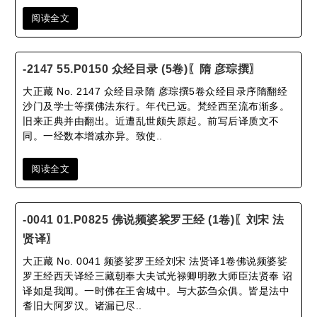
阅读全文
-2147 55.P0150 众经目录 (5卷)〖隋 彦琮撰〗
大正藏 No. 2147 众经目录隋 彦琮撰5卷众经目录序隋翻经
沙门及学士等撰佛法东行。年代已远。梵经西至流布渐多。
旧来正典并由翻出。近遭乱世颇失原起。前写后译质文不
同。一经数本增减亦异。致使..
阅读全文
-0041 01.P0825 佛说频婆裟罗王经 (1卷)〖刘宋 法
贤译〗
大正藏 No. 0041 频婆娑罗王经刘宋 法贤译1卷佛说频婆娑
罗王经西天译经三藏朝奉大夫试光禄卿明教大师臣法贤奉 诏
译如是我闻。一时佛在王舍城中。与大苾刍众俱。皆是法中
耆旧大阿罗汉。诸漏已尽..