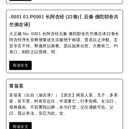
-0001 01.P0001 长阿含经 (22卷)〖后秦 佛陀耶舍共
竺佛念译〗
大正藏 No. 0001 长阿含经后秦 佛陀耶舍共竺佛念译22卷长
阿含经序长安释僧肇述夫宗极绝于称谓。贤圣以之冲默。玄
旨非言不传。释迦所以致教。是以如来出世。大教有三。约
身口。则防之以禁律。明..
阅读全文
富翁某
富翁某（出自《迪吉录》）【原文】闽富人某，无子，多美
妾，皆不育。时有官赴任，中道妻亡，行李告竭。女泣曰，
母将腐矣。不若鬻我以葬，余为行赀，父任满赎可也。父
曰，我止有汝，安忍为此。女..
阅读全文