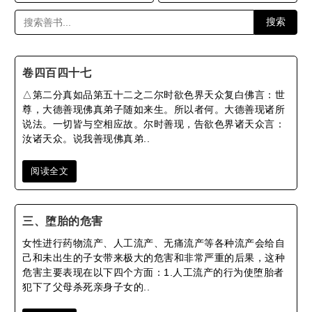
搜索
卷四百四十七
△第二分真如品第五十二之二尔时欲色界天众复白佛言：世
尊，大德善现佛真弟子随如来生。所以者何。大德善现诸所
说法。一切皆与空相应故。尔时善现，告欲色界诸天众言：
汝诸天众。说我善现佛真弟..
阅读全文
三、堕胎的危害
女性进行药物流产、人工流产、无痛流产等各种流产会给自
己和未出生的子女带来极大的危害和非常严重的后果，这种
危害主要表现在以下四个方面：1.人工流产的行为使堕胎者
犯下了父母杀死亲身子女的..