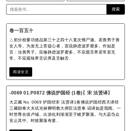
搜索
卷一百五十
△初分校量功德品第三十之四十八复次憍尸迦。若善男子善
女人等。为发无上菩提心者，宣说静虑波罗蜜多。作如是
言：汝善男子。应修静虑波罗蜜多。不应观舌界若常若无
常。不应观味界舌识界及舌触舌..
阅读全文
-0069 01.P0872 佛说护国经 (1卷)〖宋 法贤译〗
大正藏 No. 0069 护国经宋 法贤译1卷佛说护国经西天译经
三藏朝奉大夫试光禄卿明教大师臣法贤奉 诏译如是我闻。一
时世尊在俱卢城。出游化利渐渐至于睹罗聚落。与大苾刍众
安止其中。时彼聚落有婆..