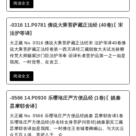
阅读全文
-0316 11.P0781 佛说大乘菩萨藏正法经 (40卷)〖宋
法护等译〗
大正藏 No. 0316 佛说大乘菩萨藏正法经宋 法护等译40卷佛
说大乘菩萨藏正法经卷第一西天译经三藏朝散大夫试光禄卿
传梵大师赐紫沙门臣法护等奉 诏译长者贤护品第一之一如是
我闻。一时世尊。在舍卫..
阅读全文
-0566 14.P0930 乐璎珞庄严方便品经 (1卷)〖姚秦
昙摩耶舍译〗
大正藏 No. 0566 乐璎珞庄严方便品经姚秦 昙摩耶舍译1卷
乐璎珞庄严方便品经(亦名转女身菩萨问答经)姚秦罽宾三藏
昙摩耶舍译如是我闻。一时佛住王舍城耆阇崛山。与大比丘
众五百人俱。菩萨八千。众..