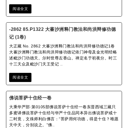
阅读全文
-2862 85.P1322 大蕃沙洲释门教法和尚洪辩修功德
记 (1卷)
大正藏 No. 2862 大蕃沙洲释门教法和尚洪辩修功德记1卷
大蕃沙洲释门教法和尚洪辩修功德记依门神母及金光明经略
述毗沙门功德天。尔时世尊左香山。禅定名于初夜分。时三
十三天众及毗沙门天王受记 ..
阅读全文
佛说菩萨十住经一卷
大乘华严部·第0105部佛说菩萨十住经一卷东晋西域三藏只
多蜜译佛说菩萨十住经与华严十住品同本异出佛说菩萨戒十
二时竟，文殊师利白佛言：“菩萨用何功德，得是十住？唯愿
天中天，分别说之。”佛..