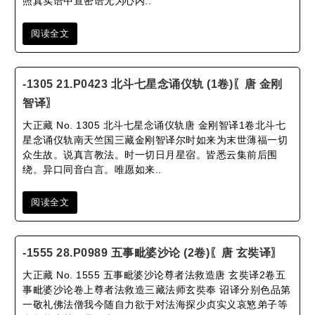
照真实语中宣密语无为心内..
阅读全文
-1305 21.P0423 北斗七星念诵仪轨 (1卷)〖唐 金刚
智译〗
大正藏 No. 1305 北斗七星念诵仪轨唐 金刚智译1卷北斗七
星念诵仪轨南天竺国三藏金刚智译尔时如来为末世薄福一切
众生故。说真言教法。时一切日月星宿。皆悉云集前后围
绕。异口同音白言。唯愿如来..
阅读全文
-1555 28.P0989 五事毗婆沙论 (2卷)〖唐 玄奘译〗
大正藏 No. 1555 五事毗婆沙论尊者法救造唐 玄奘译2卷五
事毗婆沙论卷上尊者法救造三藏法师玄奘奉 诏译分别色品第
一敬礼佛法僧我今随自力欲于对法海探少贞实义哀慜弟子等