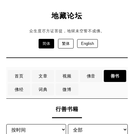
地藏论坛
众生度尽方证菩提，地狱未空誓不成佛。
简体
繁体
English
首页
文章
视频
佛音
善书
佛经
词典
微博
行善书籍