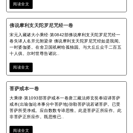
阅读全文
佛说摩利支天陀罗尼咒经一卷
宋元入藏诸大小乘经·第0842部佛说摩利支天陀罗尼咒经一
卷失译人名开元附梁录 佛说摩利支天陀罗尼咒经如是我闻。
一时婆伽婆。在舍卫国祇树给孤独园。与大丘丘众千二百五
十人俱。尔时世尊告诸比..
阅读全文
菩萨戒本一卷
大乘律·第1093部菩萨戒本一卷唐三藏法师玄奘奉诏译菩萨
戒本(出瑜伽论本事分中菩萨地)弥勒菩萨说若诸菩萨。已受
菩萨所受净戒。应自数数专谛思惟。此是菩萨正所应作。此
非菩萨正所应作。既思惟已..
阅读全文