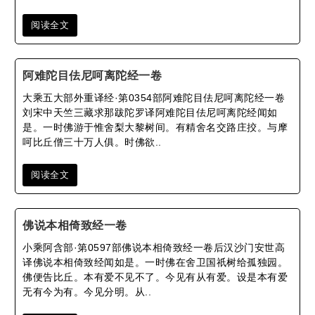
阅读全文
阿难陀目佉尼呵离陀经一卷
大乘五大部外重译经·第0354部阿难陀目佉尼呵离陀经一卷
刘宋中天竺三藏求那跋陀罗译阿难陀目佉尼呵离陀经闻如
是。一时佛游于惟舍梨大黎树间。有精舍名交路庄挍。与摩
呵比丘僧三十万人俱。时佛欲..
阅读全文
佛说本相倚致经一卷
小乘阿含部·第0597部佛说本相倚致经一卷后汉沙门安世高
译佛说本相倚致经闻如是。一时佛在舍卫国祇树给孤独园。
佛便告比丘。本有爱不见不了。今见有从有爱。设是本有爱
无有今为有。今见分明。从..