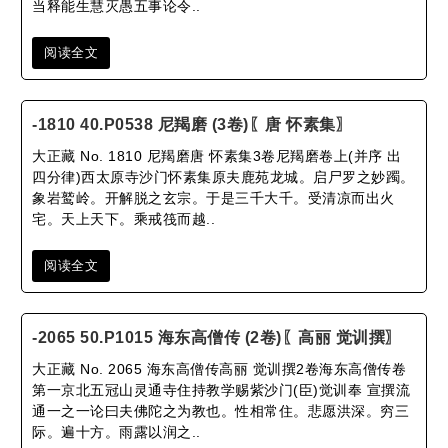
当释能生慧灭愚五事论令..
阅读全文
-1810 40.P0538 尼羯磨 (3卷)〖唐 怀素集〗
大正藏 No. 1810 尼羯磨唐 怀素集3卷尼羯磨卷上(并序 出
四分律)西太原寺沙门怀素集原夫鹿苑龙城。启尸罗之妙躅。
象岩鹫岭。开解脱之玄宗。于是三千大千。受清凉而出火
宅。天上天下。乘戒筏而越..
阅读全文
-2065 50.P1015 海东高僧传 (2卷)〖高丽 觉训撰〗
大正藏 No. 2065 海东高僧传高丽 觉训撰2卷海东高僧传卷
第一京北五冠山灵通寺住持教学赐紫沙门(臣)觉训奉 宣撰流
通一之一论曰夫佛陀之为教也。性相常住。悲愿洪深。穷三
际。遍十方。雨露以润之..