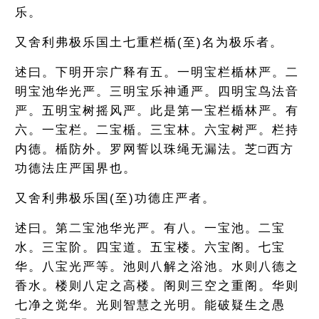
乐。
又舍利弗极乐国土七重栏楯(至)名为极乐者。
述曰。下明开宗广释有五。一明宝栏楯林严。二
明宝池华光严。三明宝乐神通严。四明宝鸟法音
严。五明宝树摇风严。此是第一宝栏楯林严。有
六。一宝栏。二宝楯。三宝林。六宝树严。栏持
内德。楯防外。罗网誓以珠绳无漏法。芝□西方
功德法庄严国界也。
又舍利弗极乐国(至)功德庄严者。
述曰。第二宝池华光严。有八。一宝池。二宝
水。三宝阶。四宝道。五宝楼。六宝阁。七宝
华。八宝光严等。池则八解之浴池。水则八德之
香水。楼则八定之高楼。阁则三空之重阁。华则
七净之觉华。光则智慧之光明。能破疑生之愚