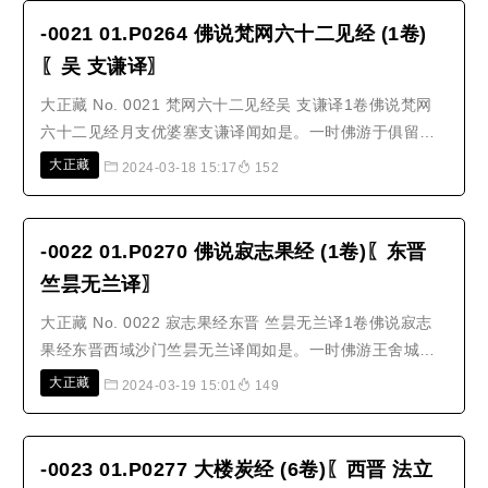
德。名盖天地。不识斯何人也。费..
-0021 01.P0264 佛说梵网六十二见经 (1卷)
〖吴 支谦译〗
大正藏 No. 0021 梵网六十二见经吴 支谦译1卷佛说梵网
六十二见经月支优婆塞支谦译闻如是。一时佛游于俱留
国。与大比丘众千二百五十人俱。尔时异道人须卑及弟子
大正藏
2024-03-18 15:17
152
梵达摩纳。随佛及比丘僧。异道人须卑。谤佛无央数。及
谤法比丘僧。弟子梵达摩纳。嵯叹佛及法比丘僧无央数。
是师弟子便共诤言。各自非其所说。..
-0022 01.P0270 佛说寂志果经 (1卷)〖东晋
竺昙无兰译〗
大正藏 No. 0022 寂志果经东晋 竺昙无兰译1卷佛说寂志
果经东晋西域沙门竺昙无兰译闻如是。一时佛游王舍城。
耆域奈园。与比丘众千二百五十俱。时王阿阇世。七月十
大正藏
2024-03-19 15:01
149
五日。过新岁腊。与群臣百官俱。眷属围绕。上寂安观。
谓群臣言。诸卿当知。如是我修非时愁悒不改。虽得此
岁。愦惨不次。当何方便除其怵愓。..
-0023 01.P0277 大楼炭经 (6卷)〖西晋 法立