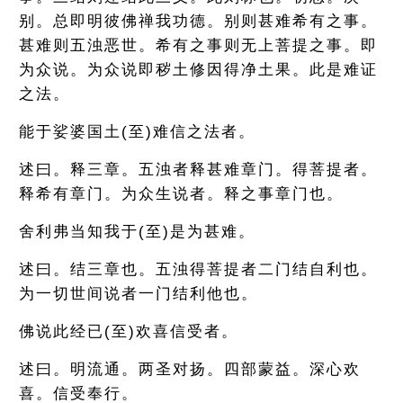
别。总即明彼佛禅我功德。别则甚难希有之事。
甚难则五浊恶世。希有之事则无上菩提之事。即
为众说。为众说即秽土修因得净土果。此是难证
之法。
能于娑婆国土(至)难信之法者。
述曰。释三章。五浊者释甚难章门。得菩提者。
释希有章门。为众生说者。释之事章门也。
舍利弗当知我于(至)是为甚难。
述曰。结三章也。五浊得菩提者二门结自利也。
为一切世间说者一门结利他也。
佛说此经已(至)欢喜信受者。
述曰。明流通。两圣对扬。四部蒙益。深心欢
喜。信受奉行。