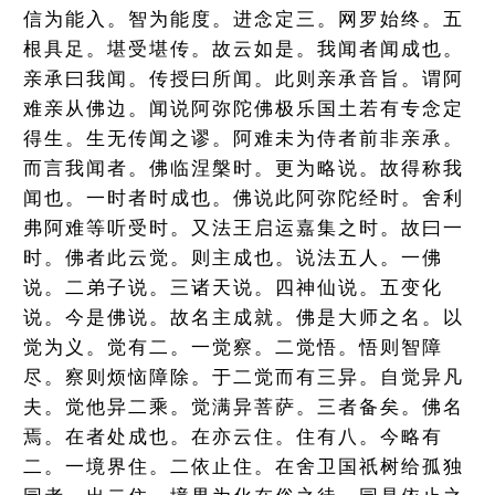
信为能入。智为能度。进念定三。网罗始终。五
根具足。堪受堪传。故云如是。我闻者闻成也。
亲承曰我闻。传授曰所闻。此则亲承音旨。谓阿
难亲从佛边。闻说阿弥陀佛极乐国土若有专念定
得生。生无传闻之谬。阿难未为侍者前非亲承。
而言我闻者。佛临涅槃时。更为略说。故得称我
闻也。一时者时成也。佛说此阿弥陀经时。舍利
弗阿难等听受时。又法王启运嘉集之时。故曰一
时。佛者此云觉。则主成也。说法五人。一佛
说。二弟子说。三诸天说。四神仙说。五变化
说。今是佛说。故名主成就。佛是大师之名。以
觉为义。觉有二。一觉察。二觉悟。悟则智障
尽。察则烦恼障除。于二觉而有三异。自觉异凡
夫。觉他异二乘。觉满异菩萨。三者备矣。佛名
焉。在者处成也。在亦云住。住有八。今略有
二。一境界住。二依止住。在舍卫国祇树给孤独