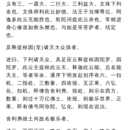
义有三。一愿大。二行大。三利益大。文殊下列
名也。文殊师利此云妙德。法王子当继尊位。阿
逸多此云无能胜也。乾陀诃提此云赤色。常精进
身心修道如救头燃也。与如是等菩萨者。结定
也。
及释提桓因(至)诸天大众俱者。
述曰。下列诸天众。具足应云释提桓因陀罗。因
陀罗。此云主提桓此云天。释迦此云能。总名能
天主。等者等余。通序下明发起别序有六。一扣
机。二指处。三数量。四依报。五正果。六弘
化。扣机。即佛告舍利弗。指处。则示在西方。
数量。则过十万亿佛土。依报。则极乐世界。正
果。即有佛号阿弥陀。弘化。则现在说法。
舍利弗彼土何故名极乐者。