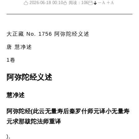
2026-06-18 00:10
阅读：106
A
A
大正藏 No. 1756 阿弥陀经义述
唐 慧净述
1卷
阿弥陀经义述
慧净述
阿弥陀经(此云无量寿后秦罗什师元译小无量寿
元求那跋陀法师重译
)。