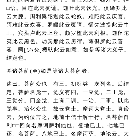
□悟。目连此云赞诵。迦叶此云饮光。俱絺罗此
云大膝。周利槃陀迦此云蛇奴。难陀此云庆喜。
阿难此云欢喜。罗睺此云覆障。憍梵波提此云牛
王。宾头卢此云上座。颇罗堕此云利根。迦留陀
夷此云黑色。劫宾那此云房宿。薄俱罗此云善
容。阿[少/兔]楼驮此云如意。如是等诸大弟子。
结定也。
并诸菩萨(至)如是等诸大菩萨者。
述曰。菩萨众也。有三。初标类。次列名。后结
定。菩萨名觉士。觉义有四。一应觉。二正觉。
三觉分。四全觉。土有二训。一治。二事。以此
觉事。治化众生。故云觉士。摩诃大觉士。真谛
云。为约位言之。地前十信十解十行。名菩萨自
利□□回向名摩诃萨利他也。登地已上。七地已
还。名菩萨。八地已上。名摩诃萨。地论云。大