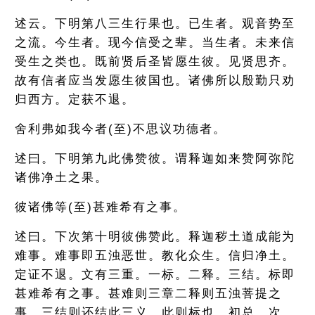
述云。下明第八三生行果也。已生者。观音势至
之流。今生者。现今信受之辈。当生者。未来信
受生之类也。既前贤后圣皆愿生彼。见贤思齐。
故有信者应当发愿生彼国也。诸佛所以殷勤只劝
归西方。定获不退。
舍利弗如我今者(至)不思议功德者。
述曰。下明第九此佛赞彼。谓释迦如来赞阿弥陀
诸佛净土之果。
彼诸佛等(至)甚难希有之事。
述曰。下次第十明彼佛赞此。释迦秽土道成能为
难事。难事即五浊恶世。教化众生。信归净土。
定证不退。文有三重。一标。二释。三结。标即
甚难希有之事。甚难则三章二释则五浊菩提之
事。三结则还结此三义。此则标也。初总。次