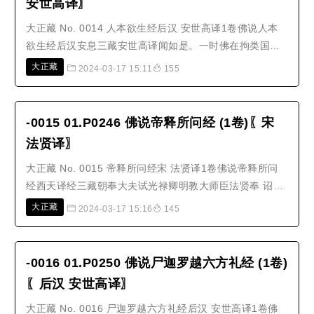
安世高译〗
大正藏 No. 0014 人本欲生经后汉 安世高译1卷佛说人本
欲生经后汉安息三藏安世高译闻如是。一时佛在拘类国。
行拘类国法治处。是时贤者阿难。独闲处倾猗念。如是意
大正藏
2024-03-17 15:11
155
生。未曾有。是意是微妙本。生死亦微妙。中微妙。但为
分明易现。便贤者阿难。夜已竟起到佛。已到为佛足下礼
已讫。一处止已止一处。贤者阿难..
-0015 01.P0246 佛说帝释所问经 (1卷)〖宋
法贤译〗
大正藏 No. 0015 帝释所问经宋 法贤译1卷佛说帝释所问
经西天译经三藏朝奉大夫试光禄卿明教大师臣法贤奉 诏译
如是我闻。一时佛在摩伽陀国王舍城东庵罗园。大婆罗门
大正藏
2024-03-17 15:16
145
聚落之北。毗提呬山帝释岩中。与大众俱。尔时帝释天
主。闻佛在摩伽陀国毗提呬山帝释岩中。即告五髻乾闼婆
王子言。汝可知不。我闻佛在摩伽..
-0016 01.P0250 佛说尸迦罗越六方礼经 (1卷)
〖后汉 安世高译〗
大正藏 No. 0016 尸迦罗越六方礼经后汉 安世高译1卷佛