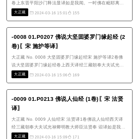
卷上东晋平阳沙门释法显译如是我闻。一时佛在毗耶离大
林中重阁讲堂。与大比丘众千二百五十人俱。尔时世尊。
大正藏
2024-03-16 15:01
155
而与阿难。于晨朝时。著衣持钵。入城乞食。还归所止。
食竟洗漱。收摄衣钵。告阿难言。汝可取我尼师坛来。吾
今当往遮波罗支提。入定思惟。作..
-0008 01.P0207 佛说大坚固婆罗门缘起经 (2
卷)〖宋 施护等译〗
大正藏 No. 0008 大坚固婆罗门缘起经宋 施护等译2卷佛
说大坚固婆罗门缘起经卷上西天译经三藏朝奉大夫试光禄
卿传法大师赐紫臣施护等奉 诏译如是我闻。一时世尊。在
大正藏
2024-03-16 15:06
169
王舍城鹫峰山中。与大众俱。是时有五髻乾闼婆王子。过
于夜分。至明旦时。来诣佛所。彼有身光广大照耀。彼鹫
峰山都一光聚。到佛所已。头面..
-0009 01.P0213 佛说人仙经 (1卷)〖宋 法贤
译〗
大正藏 No. 0009 人仙经宋 法贤译1卷佛说人仙经西天译
经三藏朝奉大夫试光禄卿明教大师臣法贤奉 诏译如是我
闻。一时佛。在那提迦城昆左迦精舍中。与大众俱。尔时
大正藏
2024-03-16 15:09
171