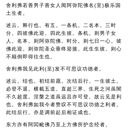
舍利弗若善男子善女人闻阿弥陀佛名(至)极乐国
土生者。
述云。释行也。有五。一条机。二名本。三时
分。四彼佛此迎。四此生彼。条机。则男子女
人。名本。则阿弥陀佛。时分。则七日一心。彼
佛此迎。则弥陀圣众垂终迎接。此生生彼。则心
不颠倒即得往生也。
舍利弗我见此利(至)发不可思议功德者。
述云。结也。初结前愿。次结后行。一生彼土。
必登不退。横截五道。直超三界。生死之河虽闇
不久超度。涅槃之道虽远且亦可登。故云见是利
也。舍利弗如我今者赞叹不可思议功德之利者。
此结后行。亦是调前起后相证成也。
东方亦有阿閦毗佛乃至上方佛所护念经者。