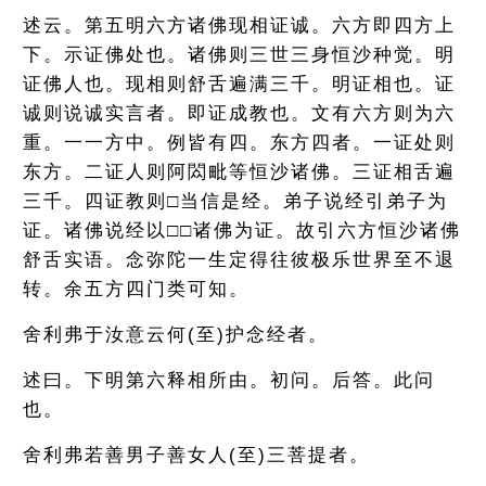
述云。第五明六方诸佛现相证诚。六方即四方上
下。示证佛处也。诸佛则三世三身恒沙种觉。明
证佛人也。现相则舒舌遍满三千。明证相也。证
诚则说诚实言者。即证成教也。文有六方则为六
重。一一方中。例皆有四。东方四者。一证处则
东方。二证人则阿閦毗等恒沙诸佛。三证相舌遍
三千。四证教则□当信是经。弟子说经引弟子为
证。诸佛说经以□□诸佛为证。故引六方恒沙诸佛
舒舌实语。念弥陀一生定得往彼极乐世界至不退
转。余五方四门类可知。
舍利弗于汝意云何(至)护念经者。
述曰。下明第六释相所由。初问。后答。此问
也。
舍利弗若善男子善女人(至)三菩提者。