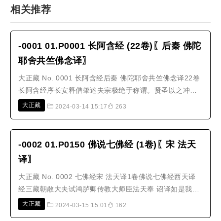
相关推荐
-0001 01.P0001 长阿含经 (22卷)〖后秦 佛陀
耶舍共竺佛念译〗
大正藏 No. 0001 长阿含经后秦 佛陀耶舍共竺佛念译22卷
长阿含经序长安释僧肇述夫宗极绝于称谓。贤圣以之冲
默。玄旨非言不传。释迦所以致教。是以如来出世。大教
大正藏
2024-03-14 15:17
263
有三。约身口。则防之以禁律。明善恶。则导之以契经。
演幽微。则辨之以法相。然则三藏之作也。本于殊应。会
之有宗。则异途同趣矣。禁律。律..
-0002 01.P0150 佛说七佛经 (1卷)〖宋 法天
译〗
大正藏 No. 0002 七佛经宋 法天译1卷佛说七佛经西天译
经三藏朝散大夫试鸿胪卿传教大师臣法天奉 诏译如是我
闻。一时佛在舍卫国祇树给孤独园。尔时有大苾刍众。持
大正藏
2024-03-15 15:01
162
钵食时诣迦里梨道场。共坐思惟。过去世时有何佛出现。