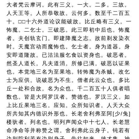
大者梵云摩诃。此有三义。一大。二多。三故。
人天王等。人所恭敬故。云何多。数至千二百五
十。□□十六外道论议能破故。比丘略有三义。一
怖魔。二乞士。三破恶。此三即初中后也。怖魔
者。夫创轨玄门。即建降魔之志。故前剃发染衣
时。天魔宫动而魔怖也。乞士者。身为道器。身
安即道隆故。已沽法服乞食以资身也。破恶者。
然圣人道长。凡夫道消。所修已满。破恶以证果
也。本觉地三名为至果地。转怖魔为杀贼。改乞
士为应供。说破恶为不生。僧者此云众也。多比
丘一处和合故。名为众也。千二百五十人俱者唱
数也。皆是大阿罗汉者。赞德也。罗汉三义。如
上比丘果地三名。应知。众所知识者。人天大众
所共知其内德识外形也。长老舍利弗至阿[少/兔]
楼驮者。列名也。明列声闻众中十七人。长老慧
命净命等并称赞之谓。舍利弗此云身子。钝若有
边则陀利若有边则身子。告往知来。雄才隼。神