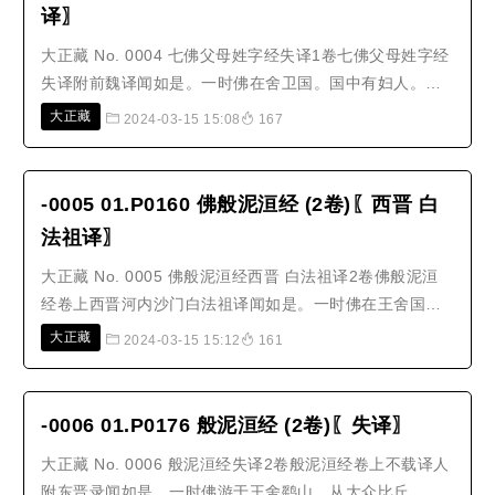
译〗
大正藏 No. 0004 七佛父母姓字经失译1卷七佛父母姓字经
失译附前魏译闻如是。一时佛在舍卫国。国中有妇人。子
字无延。因号无延母。佛将五百比丘。到无延母家。殿上
大正藏
2024-03-15 15:08
167
坐饭。饭已有数十比丘。于屏处相与共语言。佛是我所尊
事神无极。佛自在意变化。何等不作知已去佛及当来佛。
年纪寿命父母姓字弟子几人。所..
-0005 01.P0160 佛般泥洹经 (2卷)〖西晋 白
法祖译〗
大正藏 No. 0005 佛般泥洹经西晋 白法祖译2卷佛般泥洹
经卷上西晋河内沙门白法祖译闻如是。一时佛在王舍国鹞
山中。与千二百五十比丘俱。时摩竭国王。号名阿阇世。
大正藏
2024-03-15 15:12
161
与越只国不相得。欲往伐之。自与群臣共议。越只国富。
人民炽盛。多出珍宝。不首伏于我。宁可起兵伐其国。国
有贤公。公名雨舍。雨舍公者。逝..
-0006 01.P0176 般泥洹经 (2卷)〖失译〗
大正藏 No. 0006 般泥洹经失译2卷般泥洹经卷上不载译人
附东晋录闻如是。一时佛游于王舍鹞山。从大众比丘。比