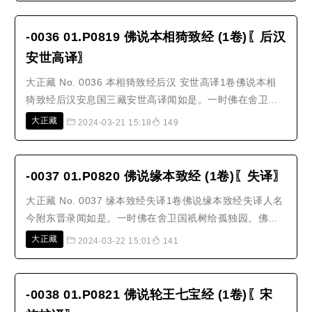
法。世尊默然。阿难三起白。夜已半。可说戒经。世尊乃
曰。诸沙门中。有秽浊者。心邪行违言..
-0036 01.P0819 佛说本相猗致经 (1卷)〖后汉
安世高译〗
大正藏 No. 0036 本相猗致经后汉 安世高译1卷佛说本相
猗致经后汉安息国三藏安世高译闻如是。一时佛在舍卫国
祇树给孤独园。佛便告比丘。本有爱不见不了。今见有从
大正藏
2024-03-21 15:18
149
有爱。设是本有爱无有今为有。今见分明。从是本因缘。
令致有爱。有爱比丘从致有本。不为无有本。何等为比丘
从有爱致本。谓为痴。痴亦比丘有..
-0037 01.P0820 佛说缘本致经 (1卷)〖失译〗
大正藏 No. 0037 缘本致经失译1卷佛说缘本致经失译人名
今附东晋录闻如是。一时佛在舍卫国祇树给孤独园。佛告
诸比丘。爱讱深有荣色未起为缠没住亦有本栽。非无缘致
大正藏
2024-03-22 15:01
141
爱有耽荒本致熟在狂醉为受不明观解。是名痴本。痴缘所
生亦为有本。何等为本。眩曜色声五盖驰惑。斯生痴本
矣。五盖蔽冥致影沉吟亦为有本。..
-0038 01.P0821 佛说轮王七宝经 (1卷)〖宋