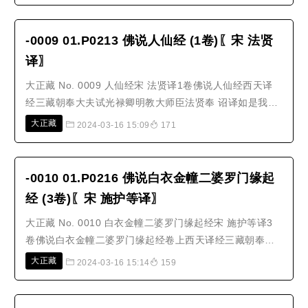
于夜分。至明旦时。来诣佛所。彼有身光广大照耀。彼鹫
峰山都一光聚。到佛所已。头面..
-0009 01.P0213 佛说人仙经 (1卷)〖宋 法贤
译〗
大正藏 No. 0009 人仙经宋 法贤译1卷佛说人仙经西天译
经三藏朝奉大夫试光禄卿明教大师臣法贤奉 诏译如是我
闻。一时佛。在那提迦城昆左迦精舍中。与大众俱。尔时
大正藏
2024-03-16 15:09
171
尊者阿难独止一处。起如是念。我佛世尊。先说所有诸方
诸国。及诸城隍。所谓盎誐国。摩迦陀国。迦尸国。憍萨
罗国。蜜[口*爾]沙国。大力士国。..
-0010 01.P0216 佛说白衣金幢二婆罗门缘起
经 (3卷)〖宋 施护等译〗
大正藏 No. 0010 白衣金幢二婆罗门缘起经宋 施护等译3
卷佛说白衣金幢二婆罗门缘起经卷上西天译经三藏朝奉大
夫试光禄卿传法大师赐紫沙门臣施护等奉 诏译如是我闻。
大正藏
2024-03-16 15:14
159
一时世尊。在舍卫国故废园林鹿母堂中。是时彼处。有白
衣金幢二婆罗门。去佛近住。乐求出家。成苾刍相。尔时