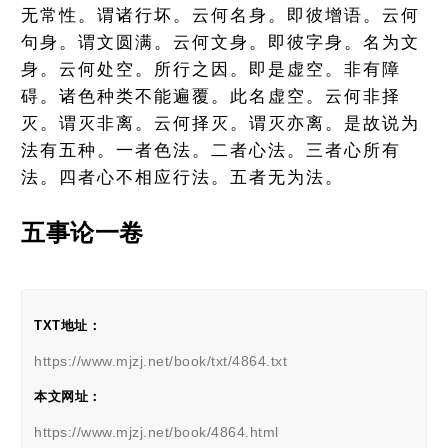
无常性。谓诸行坏。云何名身。即彼增语。云何
句身。谓文圆满。云何文身。即彼字身。名为文
身。云何处空。所行之因。即是虚空。非有障
碍。诸色种类不能遍覆。此名虚空。云何非择
灭。谓灭非离。云何择灭。谓灭亦离。是故说为
法有五种。一者色法。二者心法。三者心所有
法。四者心不相应行法。五者无为法。
五事论一卷
TXT地址：
https://www.mjzj.net/book/txt/4864.txt
本文网址：
https://www.mjzj.net/book/4864.html