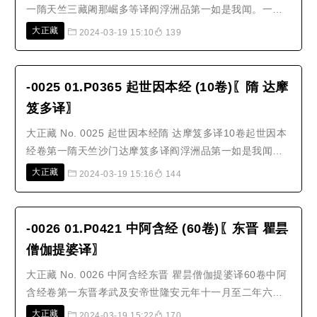
一隋天竺三藏阇那崛多等译阎浮洲品第一如是我闻。一时
婆伽婆在舍婆提城迦利罗石室。时诸比丘。食后皆集常说
大正藏
2024-03-19 15:10
139
法堂。一时坐已。各各生念。便共议言。是诸长老。未曾
有也。今此世间。众生所居国土天地。云何成立。云何散
坏。云何坏已而复成立。云何立..
-0025 01.P0365 起世因本经 (10卷)〖隋 达摩
笈多译〗
大正藏 No. 0025 起世因本经隋 达摩笈多译10卷起世因本
经卷第一隋天竺沙门达摩笈多译阎浮洲品第一如是我闻。
一时婆伽婆。在舍啰婆悉帝城迦利啰窟。尔时彼处众多比
大正藏
2024-03-19 15:16
144
丘。饭食已皆出来集迦利啰堂。一时坐已。各生是念。同
共议言。诸长老辈。未曾有也。今此世间。天地众生。所
居国土。云何转合。云何转散。..
-0026 01.P0421 中阿含经 (60卷)〖东晋 瞿昙
僧伽提婆译〗
大正藏 No. 0026 中阿含经东晋 瞿昙僧伽提婆译60卷中阿
含经卷第一东晋孝武及安帝世隆安元年十一月至二年六月
了于东亭寺罽宾三藏瞿昙僧伽提婆译道祖笔受中阿含七法
大正藏
2024-03-19 15:22
170