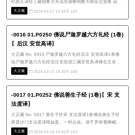
经西天译经三藏朝奉大夫试光禄卿明教大师臣法贤奉 诏译
如是我闻。一时佛在摩伽陀国王舍城东庵罗园。大婆罗门
大正藏
2024-03-17 15:16
145
聚落之北。毗提呬山帝释岩中。与大众俱。尔时帝释天
主。闻佛在摩伽陀国毗提呬山帝释岩中。即告五髻乾闼婆
王子言。汝可知不。我闻佛在摩伽..
-0016 01.P0250 佛说尸迦罗越六方礼经 (1卷)
〖后汉 安世高译〗
大正藏 No. 0016 尸迦罗越六方礼经后汉 安世高译1卷佛
说尸迦罗越六方礼经后汉安息国三藏安世高译佛在王舍国
鸡山中。时有长者子。名尸迦罗越。早起严头。洗浴著文
大正藏
2024-03-17 15:20
148
衣。东向四拜。南向四拜。西向四拜。北向四拜。向天四
拜。向地四拜。佛入国分卫遥见之。往到其家问之。何为
六向拜。此应何法。尸迦罗越言。..
-0017 01.P0252 佛说善生子经 (1卷)〖宋 支
法度译〗
大正藏 No. 0017 善生子经宋 支法度译1卷佛说善生子经
西晋沙门支法度译闻如是。一时众祐。游于罗阅耆阇崛
山。彼时居士善生疾病困笃。敕其子曰。吾没之后。汝必
大正藏
2024-03-18 15:01
153