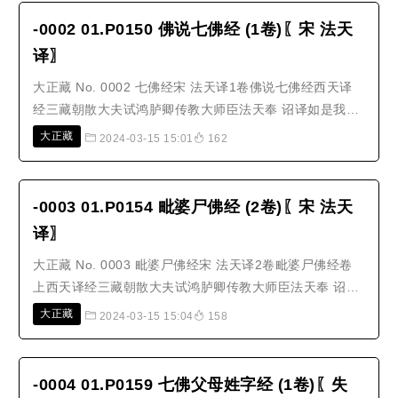
之有宗。则异途同趣矣。禁律。律..
-0002 01.P0150 佛说七佛经 (1卷)〖宋 法天
译〗
大正藏 No. 0002 七佛经宋 法天译1卷佛说七佛经西天译
经三藏朝散大夫试鸿胪卿传教大师臣法天奉 诏译如是我
闻。一时佛在舍卫国祇树给孤独园。尔时有大苾刍众。持
大正藏
2024-03-15 15:01
162
钵食时诣迦里梨道场。共坐思惟。过去世时有何佛出现。
族姓寿量其义云何。如是思已。互相推问而不能知。尔时
世尊知此苾刍思惟是事。即从座起..
-0003 01.P0154 毗婆尸佛经 (2卷)〖宋 法天
译〗
大正藏 No. 0003 毗婆尸佛经宋 法天译2卷毗婆尸佛经卷
上西天译经三藏朝散大夫试鸿胪卿传教大师臣法天奉 诏译
尔时佛告诸苾刍。于过去劫有大国王。名满度摩。有一太
大正藏
2024-03-15 15:04
158
子名毗婆尸。久处深宫思欲出游。告御车人瑜誐言。与我
如法安置车马。今欲出外游观园林。瑜誐闻已即往厩中。
安置车马控太子前。乘之出外。..
-0004 01.P0159 七佛父母姓字经 (1卷)〖失