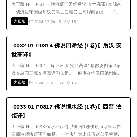
大正藏 No. 0031 一切流摄守因经后汉 安世高译1卷佛说
一切流摄守因经后汉安息国三藏安世高译闻如是。一时佛
在拘留国留国聚会法议思惟。是时佛告比丘。比丘应唯
大正藏
2024-03-20 15:18
151
然。比丘便从佛受教。佛便说是。智者见者比丘为得流
尽。不智者不见者流不得尽。何等比丘智者见者令流得
尽。不智不见者流不得尽。但为本观非本..
-0032 01.P0814 佛说四谛经 (1卷)〖后汉 安
世高译〗
大正藏 No. 0032 四谛经后汉 安世高译1卷佛说四谛经后
汉安息国三藏安世高译闻如是。一时佛在舍卫国祇树给孤
独园。是时佛告诸比丘。比丘应唯然。比丘便从佛闻。佛
大正藏
2024-03-21 15:01
152
便说是。比丘真正法说。为是四谛。具思惟见开了分别发
见。若所有比丘过世时。从如来无所著正觉。是亦从是正
说。为是四谛。具思惟见开了分别..
-0033 01.P0817 佛说恒水经 (1卷)〖西晋 法
炬译〗
大正藏 No. 0033 恒水经西晋 法炬译1卷佛说恒水经西晋
三藏法师法炬译闻如是。一时佛与大比丘僧诸弟子菩萨俱