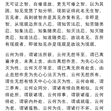
无可证之智。自修道故。更无可修之智。以为其
因。知见觉慧了知分明。现前证得此名无生智。
言见者。虽则彼智亦是其见亦复有见。非即是
智。从现观边所生八忍。谓知苦法忍。知苦随类
忍。知集法忍。知集随类忍。知灭法忍。知灭随
类忍。知道法忍。知道随类忍。故说名见。言所
有现观者。即彼知见亦是现观是故说为现观。
云何为得。谓诸法所获。云何无想等至。谓已离
遍净贪。未离上贪。由出离想作意。为先心心法
灭为性。云何灭尽等至。谓已离无所有处贪。由
止息想作意为先心心法灭为性。云何无想所有。
谓生无想有情天中心心法灭为性。云何命根。谓
三界寿。云何众同分。谓诸有情自类相似。云何
得处所。谓获诸境。云何得事。谓获诸蕴。云何
得处。谓获内外处。云何为生。谓成就蕴。云何
为老。谓诸蕴熟。云何为住。谓诸行不坏。云何