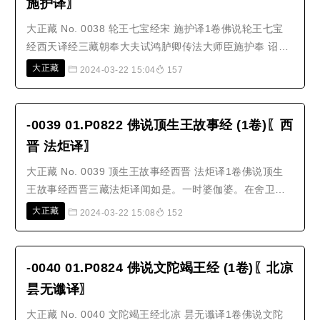
施护译〗
大正藏 No. 0038 轮王七宝经宋 施护译1卷佛说轮王七宝
经西天译经三藏朝奉大夫试鸿胪卿传法大师臣施护奉 诏译
如是我闻。一时佛在舍卫国。与大刍苾众俱。是时佛告诸
大正藏
2024-03-22 15:04
157
苾刍言。汝等当知。有刹帝利大灌顶王。已受灌顶得轮王
位。威德自在人所尊重出现世间。其王出时有七宝现。何
等为七所谓轮宝象宝马宝主藏臣..
-0039 01.P0822 佛说顶生王故事经 (1卷)〖西
晋 法炬译〗
大正藏 No. 0039 顶生王故事经西晋 法炬译1卷佛说顶生
王故事经西晋三藏法炬译闻如是。一时婆伽婆。在舍卫城
祇树给孤独园。尔时尊者阿难在闲独处。便作是念。乃至
大正藏
2024-03-22 15:08
152
贪欲染著皆悉藏贮。贪欲无厌足。尔时尊者阿难便从坐起
往至世尊所。到已头面作礼便一面坐。尔时尊者阿难须臾
退坐。长跪叉手白世尊言。向至禅..
-0040 01.P0824 佛说文陀竭王经 (1卷)〖北凉
昙无谶译〗
大正藏 No. 0040 文陀竭王经北凉 昙无谶译1卷佛说文陀