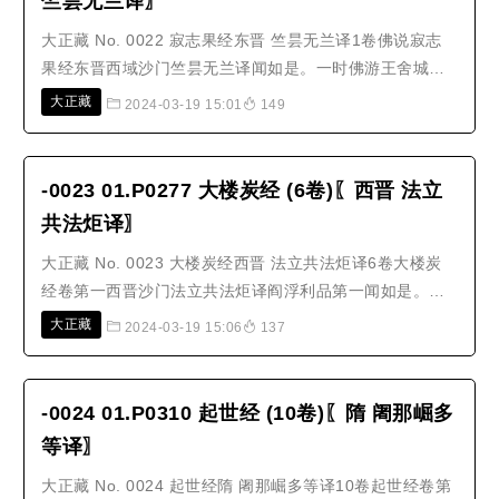
竺昙无兰译〗
大正藏 No. 0022 寂志果经东晋 竺昙无兰译1卷佛说寂志
果经东晋西域沙门竺昙无兰译闻如是。一时佛游王舍城。
耆域奈园。与比丘众千二百五十俱。时王阿阇世。七月十
大正藏
2024-03-19 15:01
149
五日。过新岁腊。与群臣百官俱。眷属围绕。上寂安观。
谓群臣言。诸卿当知。如是我修非时愁悒不改。虽得此
岁。愦惨不次。当何方便除其怵愓。..
-0023 01.P0277 大楼炭经 (6卷)〖西晋 法立
共法炬译〗
大正藏 No. 0023 大楼炭经西晋 法立共法炬译6卷大楼炭
经卷第一西晋沙门法立共法炬译阎浮利品第一闻如是。一
时佛游于舍卫祇树给孤独园。与大比丘众千二百五十人
大正藏
2024-03-19 15:06
137
俱。尔时众比丘饭已后。会于讲堂上。坐共议言。可怪未
曾有。是天地云何破坏。云何成就。佛彻听遥闻。诸比丘
饭已后。于讲堂共坐议此事。佛即起..
-0024 01.P0310 起世经 (10卷)〖隋 阇那崛多
等译〗
大正藏 No. 0024 起世经隋 阇那崛多等译10卷起世经卷第