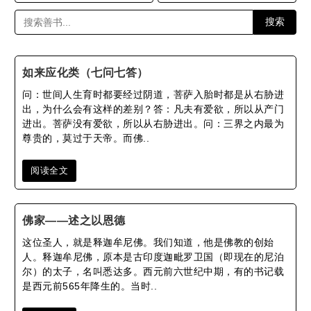
搜索
如来应化类（七问七答）
问：世间人生育时都要经过阴道，菩萨入胎时都是从右胁进
出，为什么会有这样的差别？答：凡夫有爱欲，所以从产门
进出。菩萨没有爱欲，所以从右胁进出。问：三界之内最为
尊贵的，莫过于天帝。而佛..
阅读全文
佛家——述之以恩德
这位圣人，就是释迦牟尼佛。我们知道，他是佛教的创始
人。释迦牟尼佛，原本是古印度迦毗罗卫国（即现在的尼泊
尔）的太子，名叫悉达多。西元前六世纪中期，有的书记载
是西元前565年降生的。当时..