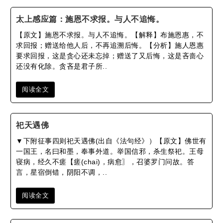
太上感应篇​：施恩不求报。与人不追悔。
【原文】施恩不求报。与人不追悔。【解释】布施恩惠，不
求回报；赠送给他人后，不再追溯后悔。【分析】施人恩惠
要求回报，这是贪心还未忘掉；赠送了又后悔，这是吝啬心
还没有化除。贪吝是君子所..
阅读全文
祀天遇佛
▼下附征事四则祀天遇佛(出自《法句经》）【原文】佛世有
一国王，名曰和墨，奉事外道。举国信邪，杀生祭祀。王母
寝病，经久不瘥【瘥(chai)，病愈〗，召婆罗门问故。答
言，星宿倒错，阴阳不调，..
阅读全文