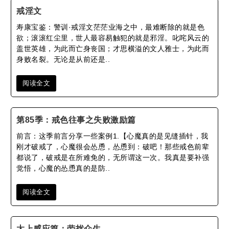
戒淫文
寿康宝鉴：警训·戒淫文茫茫业海之中，最难断除的就是色
欲；滚滚红尘里，世人最容易触犯的就是邪淫。叱咤风云的
盖世英雄，为此而亡身丧国；才思横溢的文人雅士，为此而
身败名裂。无论是从前还是..
阅读全文
第85季：戒色往事之失败激励篇
前言：这季前言分享一些案例1.【心魔真的是见缝插针，我
刚才破戒了，心魔很会怂恿，怂恿到：破吧！那些戒色前辈
都说了，破戒是在所难免的，无所谓这一次。我真是要补强
觉悟，心魔的怂恿真的是防..
阅读全文
太上感应篇：劳扰众生。