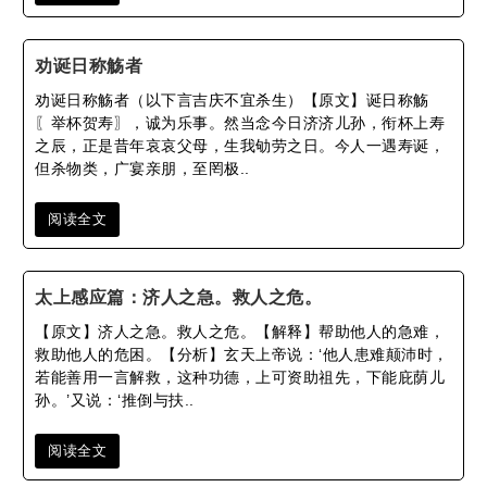
劝诞日称觞者
劝诞日称觞者（以下言吉庆不宜杀生）【原文】诞日称觞
〖举杯贺寿〗，诚为乐事。然当念今日济济儿孙，衔杯上寿
之辰，正是昔年哀哀父母，生我劬劳之日。今人一遇寿诞，
但杀物类，广宴亲朋，至罔极..
阅读全文
太上感应篇：济人之急。救人之危。
【原文】济人之急。救人之危。【解释】帮助他人的急难，
救助他人的危困。【分析】玄天上帝说：‘他人患难颠沛时，
若能善用一言解救，这种功德，上可资助祖先，下能庇荫儿
孙。’又说：‘推倒与扶..
阅读全文