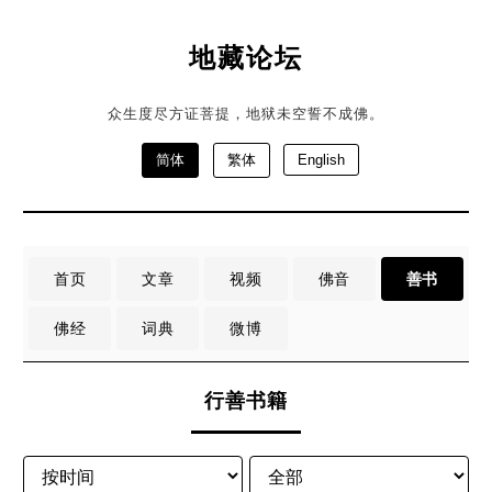
地藏论坛
众生度尽方证菩提，地狱未空誓不成佛。
简体
繁体
English
首页
文章
视频
佛音
善书
佛经
词典
微博
行善书籍