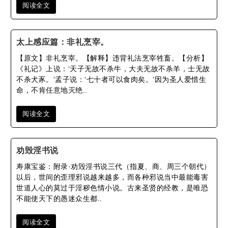
阅读全文
太上感应篇：非礼烹宰。
【原文】非礼烹宰。【解释】违背礼法烹宰牲畜。【分析】
《礼记》上说：‘天子无故不杀牛，大夫无故不杀羊，士无故
不杀犬豕。’孟子说：‘七十者可以食肉矣。’因为圣人爱惜生
命，不肯任意地灭绝..
阅读全文
劝毁淫书说
寿康宝鉴：附录·劝毁淫书说三代（指夏、商、周三个朝代）
以后，世间的歪理邪说越来越多，而各种邪说当中最能毒害
世道人心的莫过于淫秽色情小说。古来圣贤的经教，是唯恐
不能使天下的愚迷众生都..
阅读全文