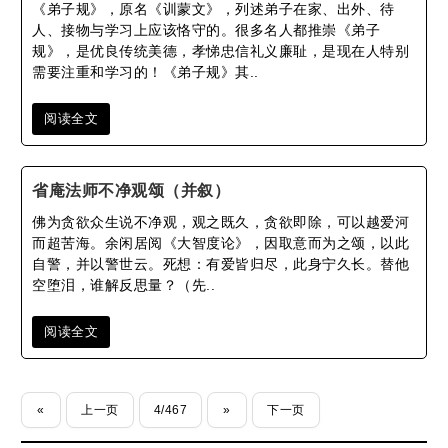
《弟子规》，原名《训蒙文》，列述弟子在家、出外、待
人、接物与学习上应该恪守的。很多名人都推崇《弟子
规》，是优良传统美德，孝悌忠信礼义廉耻，是现在人特别
需要注重和学习的！《弟子规》其..
阅读全文
省庵法师不净观颂（并叙）
佛为贪欲众生说不净观，观之既久，贪欲即除，可以越爱河
而超苦海。余闲居阅《大智度论》，因取意而为之颂，以此
自警，并以警世云。死想：有爱皆归尽，此身宁久长。替他
空堕泪，谁解反思量？（先..
阅读全文
«
上一页
4/467
»
下一页