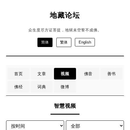
地藏论坛
众生度尽方证菩提，地狱未空誓不成佛。
简体
繁体
English
首页
文章
视频
佛音
善书
佛经
词典
微博
智慧视频