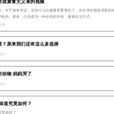
变成素食主义者的视频
食，对于身体来说，没有什么比健康更重要的了。在合理的膳食搭配的
护航的。素食，已然成为一种全新的环保、健康生活方式。
278
质？原来我们还有这么多选择
177
吃动物 妈妈哭了
171
 味道究竟如何？
道究竟如何？