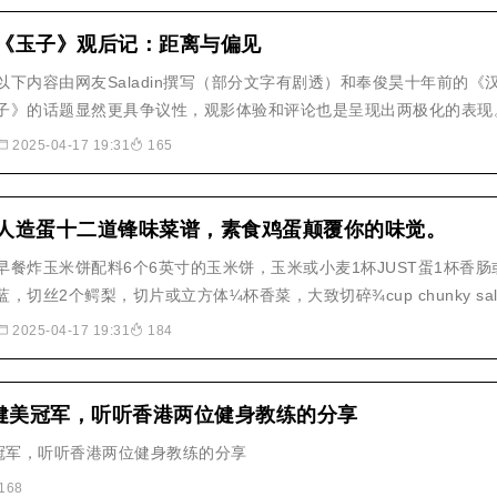
《玉子》观后记：距离与偏见
以下内容由网友Saladin撰写（部分文字有剧透）和奉俊昊十年前的
子》的话题显然更具争议性，观影体验和评论也是呈现出两极化的表现
和故事节奏上的讨论外，更多的观众将焦点放在了话题本身上：作为猪
2025-04-17 19:31
165
表的猪，到底应不应该杀了吃呢？图片来源..
人造蛋十二道锋味菜谱，素食鸡蛋颠覆你的味觉。
早餐炸玉米饼配料6个6英寸的玉米饼，玉米或小麦1杯JUST蛋1杯香肠
蓝，切丝2个鳄梨，切片或立方体¼杯香菜，大致切碎¾cup chunky salsa或p
酱（可选）准备浇头按指示切碎卷心菜，鳄梨和香菜。将每种配料放在
2025-04-17 19:31
184
盘上，用于..早餐炸玉米饼配料6个6英寸的玉..
健美冠军，听听香港两位健身教练的分享
冠军，听听香港两位健身教练的分享
168