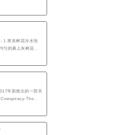
1.将灰树花冷水泡
匀的裹上灰树花。2.
可。3.锅内留底油，
的摄制组2017年新推出的一部关
iracy-The
市