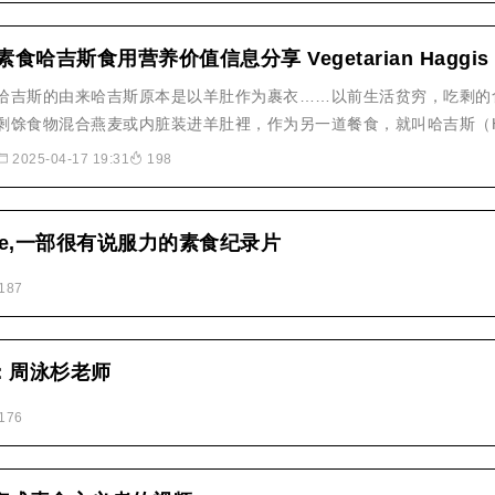
素食哈吉斯食用营养价值信息分享 Vegetarian Haggis
哈吉斯的由来哈吉斯原本是以羊肚作为裹衣……以前生活贫穷，吃剩的
剩馀食物混合燕麦或内脏装进羊肚裡，作为另一道餐食，就叫哈吉斯（Ha
于Haggis的食材和由来，众说纷纭，但有一点可以肯定，是这位苏格兰民
2025-04-17 19:31
198
Burns将哈吉斯（haggis）推崇而成为家喻户晓的..
 Alive,一部很有说服力的素食纪录片
187
：周泳杉老师
176