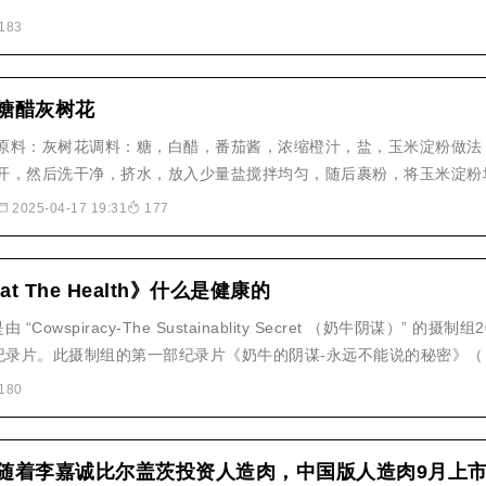
183
糖醋灰树花
原料：灰树花调料：糖，白醋，番茄酱，浓缩橙汁，盐，玉米淀粉做法：
开，然后洗干净，挤水，放入少量盐搅拌均匀，随后裹粉，将玉米淀粉均
锅内倒油，烧制5成热，将加工好的灰树花倒入油锅，炸至灰树花酥脆即
2025-04-17 19:31
177
倒入糖，白醋，番茄酱，浓缩橙汁，少许..
 The Health》什么是健康的
h" 是由 “Cowspiracy-The Sustainablity Secret （奶牛阴谋）” 
片。此摄制组的第一部纪录片《奶牛的阴谋-永远不能说的秘密》（ Cowsp
y Secret ）披露了大型牧业养殖场对地球生态环境造成的难以置信的灾难。..
180
随着李嘉诚比尔盖茨投资人造肉，中国版人造肉9月上