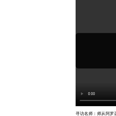
寻访名师：师从阿罗