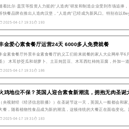
随着比尔·盖茨等投资人力挺的“人造肉”研发和制造企业受到市场追捧
等快餐品牌在推出人造肉汉堡，“人造肉”已经成为新风口。特别在以Beyo
企业成功上市后股价飙升，如今人造肉技术，已经成为全球多家企业的
2025-04-17 19:31
193
拥有..随着比尔·盖茨等投资人力挺的..
丰金爱心素食餐厅运营24天 6000多人免费就餐
丰金素食餐厅外景丰金素食餐厅的义工们前来就餐的家人大众网牟平6月
圣） 木耳炒茭瓜和胡萝卜、土豆炖芸豆、木耳西红柿炖豆腐，外加一
丰金爱心素食餐厅运行第24天的午餐食谱。这家由烟台丰金集团发起
2025-04-17 19:31
186
自5月14日试营业以来，已经吸引了6000多人..
火鸡地位不保？英国人迎合素食新潮流，拥抱无肉圣诞
（央视财经《经济信息联播》）在圣诞节这一天，英国人一般都会和家
大餐，随着植物性食品成为新的潮流，这顿传统的大餐正在面临变化。
至少有10%的英国家庭将迎来一个“素食圣诞节”。英国消费调研公司
2025-04-17 19:31
183
诞节约有35%的家庭将放弃传统的火鸡大餐..