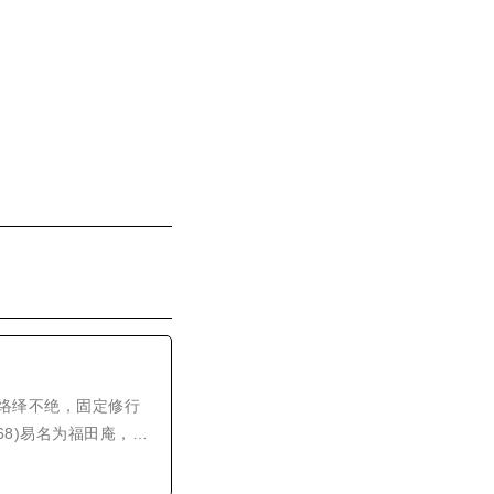
络绎不绝，固定修行
368)易名为福田庵，明
藏街(龙藏街由此得名)