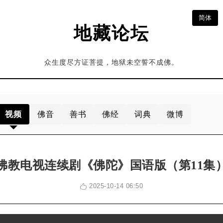
简体
地藏论坛
众生度尽方证菩提，地狱未空誓不成佛。
视频
佛音
善书
佛经
词典
微博
佛教电视连续剧《佛陀》国语版（第11集
2025-10-14 06:50