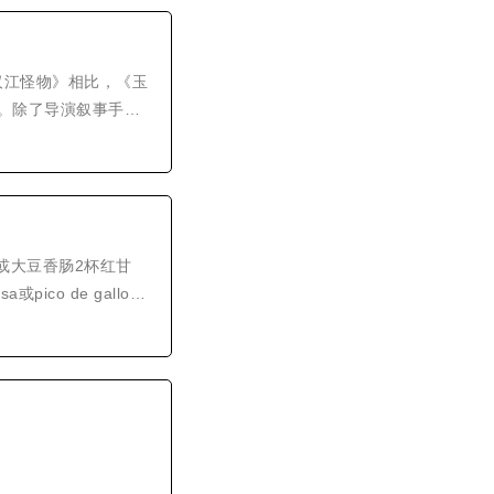
《汉江怪物》相比，《玉
。除了导演叙事手法
的玉子，或者玉子代
或大豆香肠2杯红甘
ico de gallo辣
单独的碗中或放在托