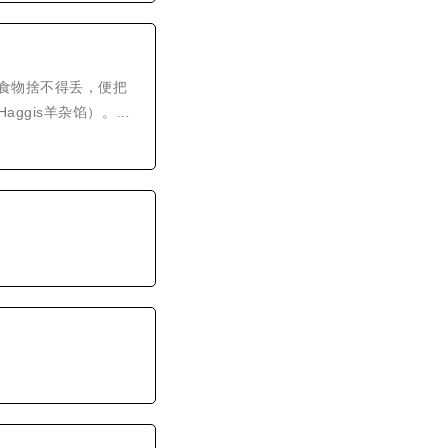
食物捨不得丢，便把
ggis羊杂馅）。对
族诗人Robert