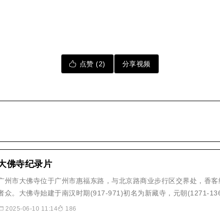
点赞 (
2
)
分享视频
大佛寺纪录片
广州市大佛寺位于广州市惠福东路，与北京路商业步行区交界处，香客
者众。大佛寺始建于南汉时期(917-971)初名为新藏寺，元朝(1271-1
代(1368-1644)扩建为龙藏寺，当时寺院范围，东起今北京路，西至龙
2025-06-10 11:14
186
南接惠福路，北达西湖路。明末，寺址被改..