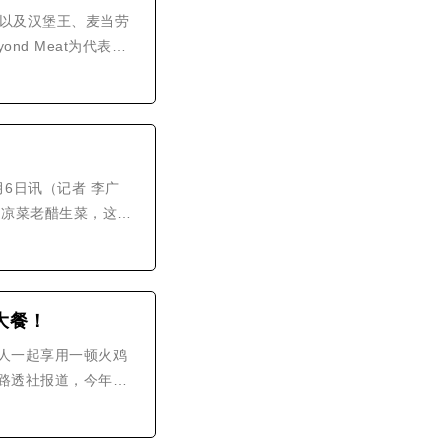
，以及汉堡王、麦当劳
nd Meat为代表的
研究重点。中国作为
6日讯（记者 李广
道凉菜老醋生菜，这是
注册成立免费素食餐厅
大餐！
人一起享用一顿火鸡
路透社报道，今年，
最新的研究显示，今年圣