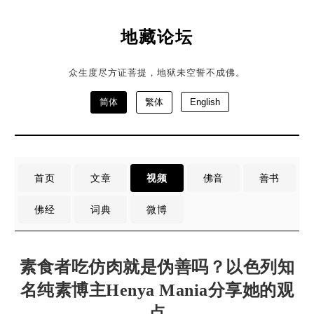
地藏论坛
众生度尽方证菩提，地狱未空誓不成佛。
简体
繁体
English
首页
文章
视频
佛音
善书
佛经
词典
微博
素食者吃仿肉就是伪善吗？以色列知
名纯素博主Henya Mania分享她的观
点