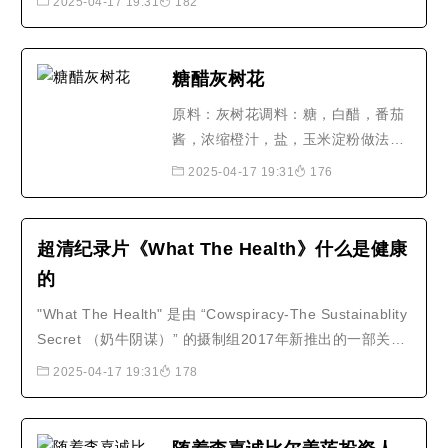
2025-04-17 19:31
182
糖醋灰树花
原料：灰树花调料：糖，白醋，番茄
酱，浓缩橙汁，盐，玉米淀粉做法：
1.将灰树花冷水泡开，然后洗干净，
2025-04-17 19:31
176
挤水，放入少量盐搅拌均匀，随后裹
粉，将玉米淀粉均匀的裹上灰树花。
2.锅内倒油，烧制5成热，将加工好
超清纪录片《What The Health》什么是健康
的灰树花倒入油锅，炸至灰树花酥脆
的
即可。3.锅内留底油，倒入糖，白
"What The Health" 是由 “Cowspiracy-The Sustainablity
醋，番茄酱，浓缩橙汁，少许..
Secret （奶牛阴谋）” 的摄制组2017年新推出的一部关于
健康和纯素饮食的纪录片。此摄制组的第一部纪录片《奶
2025-04-17 19:31
178
牛的阴谋-永远不能说的秘密》（ Cowspiracy-The
Sustainablity Secret ）披露了大型牧业养殖场对地球生态
环境造成的难以置信的灾难。..