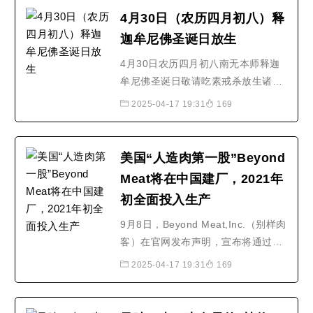
4月30日（农历四月初八）释
迦牟尼佛圣诞日放生
4月30日农历四月初八南无本师释迦
牟尼佛圣诞日敬请吃素戒杀放生诸恶
莫作、众善奉行！
2025-04-17 19:31
169
美国“人造肉第一股”Beyond
Meat将在中国建厂，2021年
初全面投入生产
9月8日，Beyond Meat,Inc.（别样肉
客）在官网发布声明，宣布将通过全
资子公司别样（嘉兴）食品有限公司
2025-04-17 19:31
169
在浙江嘉兴建设两家工厂，以在中国
采用“Beyond Meat”品牌生产植物牛
肉、植物猪肉和植物鸡肉等植物肉产