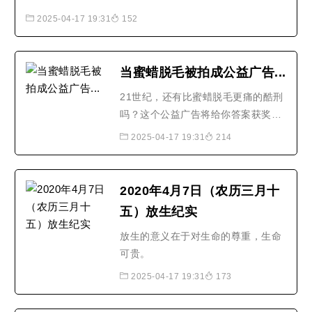
会儿子的阻挠，而是直接将鸡抢过来
2025-04-17 19:31
152
用脚踩住准备宰，三岁..
当蜜蜡脱毛被拍成公益广告...
21世纪，还有比蜜蜡脱毛更痛的酷刑
吗？这个公益广告将给你答案获奖广
告机构Lowe and Partners为PETA创
2025-04-17 19:31
214
作了这个令人大开眼界的广告，帮助
消费者更加理性地消费。该广告由
Olivier Venturini与Great Guns制作
2020年4月7日（农历三月十
公司执导。
五）放生纪实
放生的意义在于对生命的尊重，生命
可贵。
2025-04-17 19:31
173