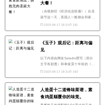
大餐！
以来，已经吸引了6000多人..
（央视财经《经济信息联播》）在圣
诞节这一天，英国人一般都会和家人
一起享用一顿火鸡大餐，随着植物性
2025-04-17 19:31
181
食品成为新的潮流，这顿传统的大餐
正在面临变化。路透社报道，今年，
至少有10%的英国家庭将迎来一个“素
《玉子》观后记：距离与偏
食圣诞节”。英国消费调研公司最新的
见
研究显示，今年圣诞节约有35%的家
庭将放弃传统的火鸡大餐..
以下内容由网友Saladin撰写（部分
文字有剧透）和奉俊昊十年前的《汉
江怪物》相比，《玉子》的话题显然
2025-04-17 19:31
163
更具争议性，观影体验和评论也是呈
现出两极化的表现。除了导演叙事手
法和故事节奏上的讨论外，更多的观
人造蛋十二道锋味菜谱，素
众将焦点放在了话题本身上：作为猪
食鸡蛋颠覆你的味觉。
的玉子，或者玉子代表的猪，到底应