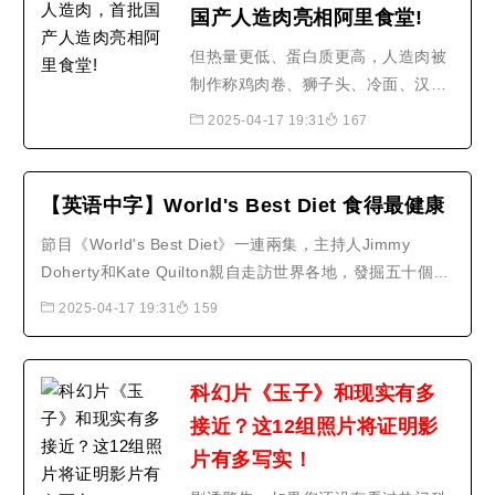
国产人造肉亮相阿里食堂!
但热量更低、蛋白质更高，人造肉被
制作称鸡肉卷、狮子头、冷面、汉堡
等，能满足这部分人的需求，但是肉
2025-04-17 19:31
167
的质地没有那么紧实， 8月15日消
息，人造肉与普通肉类有相似口感，
也有人表示，不喜欢吃肉的人，比较
【英语中字】World's Best Diet 食得最健康
注重身材的。阿里巴巴西溪园区已经
節目《World's Best Diet》一連兩集，主持人Jimmy
引入人造肉美食，在营养成分方面，
Doherty和Kate Quilton親自走訪世界各地，發掘五十個不
吸引了不少人现场试吃， 据..
同地方的餐單，比較各國餐單的不同之處，同時看看哪種
2025-04-17 19:31
159
餐單最健康、最吸引。原來在過去五十年裡，世界各地的
飲食文化都有不少變化，亦大大影響人類的健康。選取了
五十份不同的餐單之餘，又依據..
科幻片《玉子》和现实有多
接近？这12组照片将证明影
片有多写实！