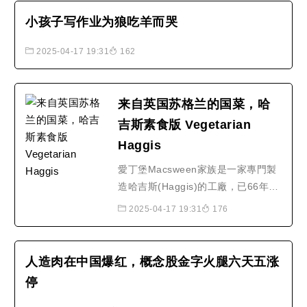
少资源的消耗。生产一公斤的牛肉必..
小孩子写作业为狼吃羊而哭
2025-04-17 19:31
162
来自英国苏格兰的国菜，哈
吉斯素食版 Vegetarian
Haggis
愛丁堡Macsween家族是一家專門製
造哈吉斯(Haggis)的工廠，已66年，
是蘇格蘭首屈一指的哈吉斯生產者，
2025-04-17 19:31
176
在食品美味品鑑會中，勝出75％。35
年前，大英素食協會請求Macsween
工廠製作素食哈吉斯，接著是純素食
人造肉在中国爆红，概念股金字火腿六天五涨
和無麩質食譜的認證，為快速增長的
停
素食市場，提供健康且對環境無害的
食品。素食的哈吉斯也可以做出..