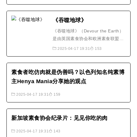
《吞噬地球》
《吞噬地球》（Devour the Earth）
是由英国素食协会和欧洲素食联盟所
拍摄的纪录短片，并由享誉全球的素
2025-04-17 19:31
153
食人士，也是披头四合唱团
（Beatles）成员的保罗·麦卡尼爵士
（Sir Paul McCartney）担任旁白，
素食者吃仿肉就是伪善吗？以色列知名纯素博
影片尤具特色的开场白，则是出自斯
主Henya Mania分享她的观点
洛维尼亚已卸任的第二任总统雅奈兹·
德尔诺夫舍克博士之笔。《吞噬..
2025-04-17 19:31
159
新加坡素食协会纪录片：见见你吃的肉
2025-04-17 19:31
143