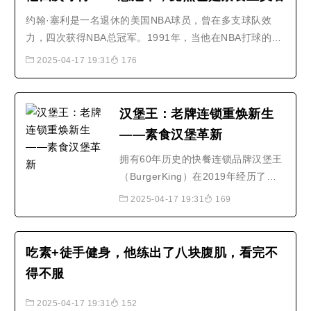
修訂本中英對照編譯: 何智超 Tom
约翰·塞利是一名退休的美国NBA球员，曾在多支球队效
He中文審核: 黃文仁 James Huang /
力，四次获得NBA总冠军。1991年，当他在NBA打球的第
張圓圓 Carol Zhang1 Nearly all of
5年时，他成为素食者，茹素后，他减轻了10磅，但还是比
th..
2025-04-17 19:31
176
队中任何一名队员都强壮。他说，素食真的是最佳的饮食
方式。..
汉堡王：老牌连锁重焕新生
——素食汉堡革新
拥有60年历史的快餐连锁品牌汉堡王
（BurgerKing）在2019年经历了全
新改变。32岁就任职CEO的丹尼尔·
2025-04-17 19:31
169
施瓦茨（Daniel Schwartz）是这场
变革的操舵手。丹尼尔毕业于美国康
奈尔大学应用经济学专业。27岁时，
吃素+徒手健身，他练出了八块腹肌，看完不
他成为私募股权公司3G资本的合伙
得不服
人。在3G资本收购汉堡王之后，丹尼
尔着手帮助经营这家连锁企业。他..
2025-04-17 19:31
152