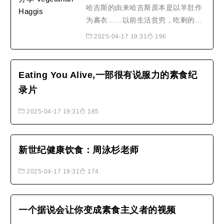
福路，北达西湖路。明末，寺址被
哈吉斯的由来哈吉斯原本是以羊肚作
改..
为裹衣……以前生活贫穷，吃剩的食
物捨不得丢，便把剩馀食物混合燕麦
2025-04-17 19:31
196
或内脏装进羊肚裡，作为另一道餐
食，就叫哈吉斯（Haggis羊杂馅）。
对于Haggis的食材和由来，众说纷
Eating You Alive,一部很有说服力的素食纪
纭，但有一点可以肯定，是这位苏格
录片
兰民族诗人Robert Burns将哈吉斯
（haggis）推崇而成为家喻户晓的..
2025-04-17 19:31
185
新世纪健康饮食：周泳杉老师
2025-04-17 19:31
174
一个据说会让你变成素食主义者的视频