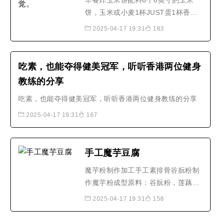
不应该杀了吃呢？图片来源..
早餐炸玉米饼配料6个6英寸的玉米
饼，玉米或小麦1杯JUST蛋1杯香肠
或大豆香肠2杯红甘蓝，切丝2个鳄
2025-04-17 19:31
183
梨，切片或立方体¼杯香菜，大致切
碎¾cup chunky salsa或pico de
gallo辣酱（可选）准备浇头按指示切
吃素，也能夺得健美冠军，听听香港两位健身
碎卷心菜，鳄梨和香菜。将每种配料
教练的分享
放在单独的碗中或放在托盘上，用
吃素，也能夺得健美冠军，听听香港两位健身教练的分享
于..早餐炸玉米饼配料6个6英寸的玉..
2025-04-17 19:31
167
手工魔芋豆腐
魔芋粉制作加工手工素排骨谷朊粉制
作魔芋粉成型原料：谷朊粉，莲藕调
料：白砂糖，陈醋，番茄酱，浓缩橙
2025-04-17 19:31
158
汁，盐做法：将谷朊粉倒入温水中反
复揉捏3分钟，然后保鲜膜封装备