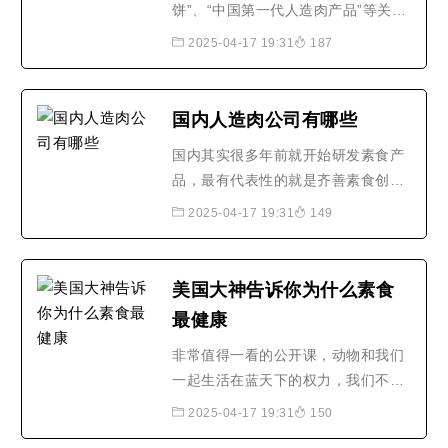
饼”、“中国第一代人造肉产品”等关键
词的热度在近几个月居高不下，中国
2025-04-17 19:31
187
的植物肉工厂是什么样的？中国目前
的植物肉产品口感如何？近日，澎湃
新闻（www.thepaper.cn）记者来到
国内人造肉公司有哪些
深圳齐善食品的植物肉加工工厂，对
国内其实很多年前就开始研发素食产
植物肉生产线进行了探访。“..2019年
品，最有代表性的就是齐善素食创始
中秋节刚过，“植物肉月..
于1993年，陆续很多素食企业崛起，
2025-04-17 19:31
149
比如，菜心香，福林素食，素得好，
清水荷花，等....只是国外大资本主义
在投资方面多数情况下会选择有意义
美国大神告诉你为什么素食
价值的，不像国内，可能很多都会看
最健康
到立马有利益才会投资，好比阿里巴
巴，期初也是国内到处找..
非常值得一看的公开课，动物和我们
一起生活在蓝天下的权力，我们不应
该吃它们
2025-04-17 19:31
150