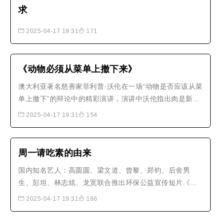
道的人们。想象一下这样一个世界，
求
它不依存于对立面（我们/他们、富
贵/贫穷、黑/白、同性恋/..
2025-04-17 19:31
171
《动物必须从菜单上撤下来》
澳大利亚著名慈善家菲利普·沃伦在一场“动物是否应该从菜
单上撤下”的辩论中的精彩演讲，演讲中沃伦指出肉是新的
石棉，比烟草的害处更多；并且由于人类不停的捕杀鱼
2025-04-17 19:31
154
类，在2048年我们的渔业都将结束。最后，沃伦说到：正
义一定要忽视种族、肤色、宗教或物种，让我们一起保护
那些没有发言权的众生。..
周一请吃素的由来
国内知名艺人：高圆圆、梁文道、曾黎、郑钧、后舍男
生、彭坦、林志炫、龙宽联合推出环保公益宣传短片《周
一请吃素》【周一请吃素】 Meat-free Monday是联合国
2025-04-17 19:31
166
倡导的全球性运动，为了地球、健康和动物，号召每逢周
一吃素。 吃素不仅可以修习对众生的慈悲心，更是能够减