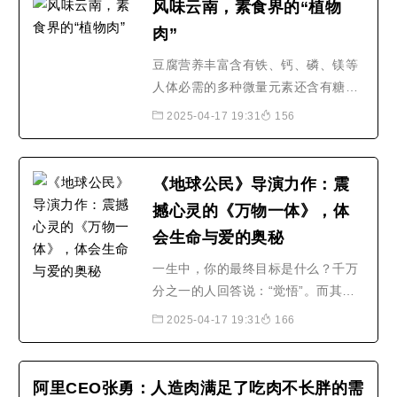
风味云南，素食界的“植物
品。“我们将与嘉兴经济技术开发区合
肉”
作开发两座生产设施，其中一座将会
是世界最大、技术最先..
豆腐营养丰富含有铁、钙、磷、镁等
人体必需的多种微量元素还含有糖
类、植物油和丰富的优质蛋白素有“植
2025-04-17 19:31
156
物肉”的美称豆腐能和众多食品搭配在
成全其他食品美味的同时也能散发出
自身的风味一起来看看云南这些豆腐
《地球公民》导演力作：震
红河建水烧豆腐..
撼心灵的《万物一体》，体
会生命与爱的奥秘
一生中，你的最终目标是什么？千万
分之一的人回答说：“觉悟”。而其他
人，则答以成功、财富、权力等。影
2025-04-17 19:31
166
片《万物一体》（UNITY）通过对生
命的各种诠释，献给所有追求更深刻
的生存意义、谋求与他人和谐相处之
阿里CEO张勇：人造肉满足了吃肉不长胖的需