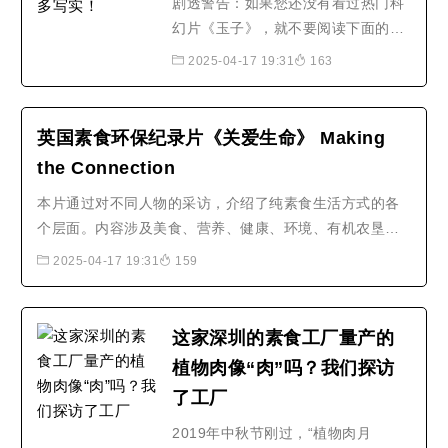
剧透警告：如果您还没有看过热门科
幻片《玉子》，就不要阅读下面的内
容。本文有严重剧透！我们不希望破
2025-04-17 19:31
163
坏您的观影体验。如果您已经看过，
那么欢迎阅读下面的内容！您可能已
经知道《玉子》迄今制造的一些影响
英国素食环保纪录片《关爱生命》 Making
力：启发嗜肉如命的观众选择纯素饮
the Connection
食给已经素食的观众带来希望让成年
本片通过对不同人物的采访，介绍了纯素食生活方式的各
男女泪目让铲屎官们紧紧抱..
个层面。内容涉及美食、营养、健康、环境、有机农垦和
动物福利等等。影片告诉人们，要选择纯素饮食，关爱生
2025-04-17 19:31
159
命，保护环境，拯救地球。
这家深圳的素食工厂量产的
植物肉像“肉”吗？我们探访
了工厂
2019年中秋节刚过，“植物肉月