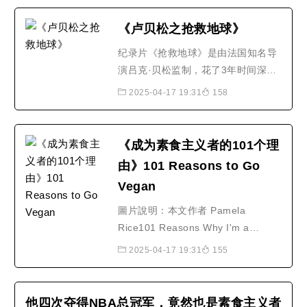
《卢贝松之抢救地球》
纪录片《抢救地球》是由法国知名导
演吕克·贝松监制，花了3年时间深入
全球54国，才拍摄的影片。该片是继
2025-04-17 19:31
158
美国前副总统阿尔·戈尔的《不愿面对
的真相》后，又一部关注的环保纪录
片，而且特别选在6月5日世界环境日
《成为素食主义者的101个理
当天，在全球同步上映。该纪录片以
由》101 Reasons to Go
客观的角度阐述地球的诞生，演变以
Vegan
及地球现今所面临的种..
圖片說明：本文作者 Pamela
Rice101 Reasons Why I'm a
Vegetarian (2007)我為何是個素食者
2025-04-17 19:31
155
的101個理由By Pamela Rice 巴美
拉. 蕾絲 原著Seventh Edition,
pamphlet version2007年第7次小冊
他四次夺得NBA总冠军，竟然也是素食主义者