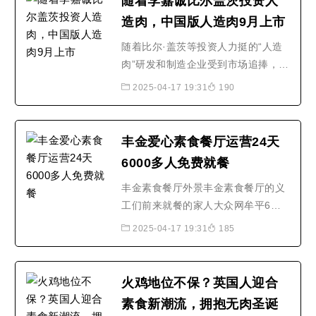
随着李嘉诚比尔盖茨投资人
造肉，中国版人造肉9月上市
随着比尔·盖茨等投资人力挺的“人造
肉”研发和制造企业受到市场追捧，以
及汉堡王、麦当劳等快餐品牌在推出
2025-04-17 19:31
190
人造肉汉堡，“人造肉”已经成为新风
口。特别在以Beyond Meat为代表的
企业成功上市后股价飙升，如今人造
丰金爱心素食餐厅运营24天
肉技术，已经成为全球多家企业的研
6000多人免费就餐
究重点。中国作为拥有..随着比尔·盖
茨等投资人力挺的..
丰金素食餐厅外景丰金素食餐厅的义
工们前来就餐的家人大众网牟平6月6
日讯（记者 李广圣） 木耳炒茭瓜和
2025-04-17 19:31
185
胡萝卜、土豆炖芸豆、木耳西红柿炖
豆腐，外加一道凉菜老醋生菜，这是
丰金爱心素食餐厅运行第24天的午餐
火鸡地位不保？英国人迎合
食谱。这家由烟台丰金集团发起注册
素食新潮流，拥抱无肉圣诞
成立免费素食餐厅自5月14日试营业