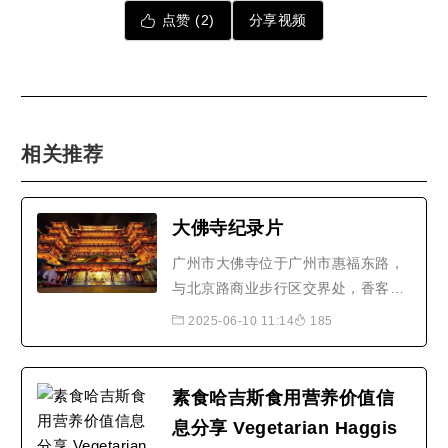
点赞 (
2
)
分享视频
相关推荐
大佛寺纪录片
广州市大佛寺位于广州市惠福东路，
与北京路商业步行区交界处，香客络
绎不绝，固定修行者众。大佛寺始建
2025-06-10 11:14
185
于南汉时期(917-971)初名为新藏
寺，元朝(1271-1368)易名为福田
庵，明代(1368-1644)扩建为龙藏
素食哈吉斯食用营养价值信
寺，当时寺院范围，东起今北京路，
息分享 Vegetarian Haggis
西至龙藏街(龙藏街由此得名)南接惠