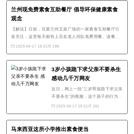
用，将莲藕切条，然后用剪刀剪成小
兰州现免费素食互助餐厅 倡导环保健康素食
块的面筋缠到排骨中间，锅里起油，
观念
油至3成热倒入卷好的素排骨，小火
【解说】日前，甘肃兰州五泉广场的一家素食互助餐厅引
慢炸，待全部炸熟起锅，锅内留..
发关注，这里每天都有上百名老人排队免费用餐。该餐厅
是一家公益、非盈利性的免费互助素食餐厅，餐厅主要由
2025-04-17 19:31
188
各行各业的志愿者一起加入，餐厅的运营资金及米面油菜
等食材也都是爱心人士捐献。据该餐厅志愿者吕万宝向记
者介绍，来这里用餐的人群中绝大..
3岁小孩跪下求父亲不要杀生
感动几千万网友
近日，网上一段“三岁男孩跪下求父亲
不要杀生”的视频，这个孩子的行为感
动了几千万网友。据了解，在非洲某
2025-04-17 19:31
261
国家，男子为了庆祝节日所以杀鸡，
但这一举动被三岁的儿子看见后立马
上前阻止并嚎啕大哭，上前抢夺男子
马来西亚这所小学推出素食便当
手中的鸡不让他杀掉。男子并没有理