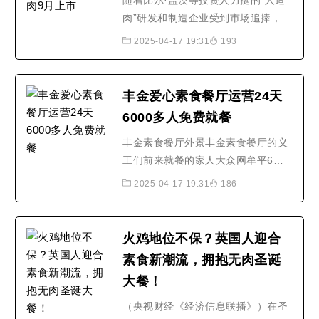
随着比尔·盖茨等投资人力挺的“人造
肉”研发和制造企业受到市场追捧，以
及汉堡王、麦当劳等快餐品牌在推出
2025-04-17 19:31
193
人造肉汉堡，“人造肉”已经成为新风
口。特别在以Beyond Meat为代表的
企业成功上市后股价飙升，如今人造
丰金爱心素食餐厅运营24天
肉技术，已经成为全球多家企业的研
6000多人免费就餐
究重点。中国作为拥有..随着比尔·盖
茨等投资人力挺的..
丰金素食餐厅外景丰金素食餐厅的义
工们前来就餐的家人大众网牟平6月6
日讯（记者 李广圣） 木耳炒茭瓜和
2025-04-17 19:31
186
胡萝卜、土豆炖芸豆、木耳西红柿炖
豆腐，外加一道凉菜老醋生菜，这是
丰金爱心素食餐厅运行第24天的午餐
火鸡地位不保？英国人迎合
食谱。这家由烟台丰金集团发起注册
素食新潮流，拥抱无肉圣诞
成立免费素食餐厅自5月14日试营业
大餐！
以来，已经吸引了6000多人..
（央视财经《经济信息联播》）在圣