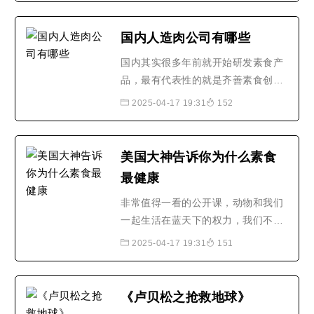
的植物肉产品口感如何？近日，澎湃
新闻（www.thepaper.cn）记者来到
国内人造肉公司有哪些
深圳齐善食品的植物肉加工工厂，对
国内其实很多年前就开始研发素食产
植物肉生产线进行了探访。“..2019年
品，最有代表性的就是齐善素食创始
中秋节刚过，“植物肉月..
于1993年，陆续很多素食企业崛起，
2025-04-17 19:31
152
比如，菜心香，福林素食，素得好，
清水荷花，等....只是国外大资本主义
在投资方面多数情况下会选择有意义
美国大神告诉你为什么素食
价值的，不像国内，可能很多都会看
最健康
到立马有利益才会投资，好比阿里巴
巴，期初也是国内到处找..
非常值得一看的公开课，动物和我们
一起生活在蓝天下的权力，我们不应
该吃它们
2025-04-17 19:31
151
《卢贝松之抢救地球》