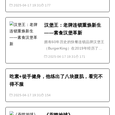
5年时，他成为素食者，茹素后，他减轻了10磅，但还是比
th..
2025-04-17 19:31
177
队中任何一名队员都强壮。他说，素食真的是最佳的饮食
方式。..
汉堡王：老牌连锁重焕新生
——素食汉堡革新
拥有60年历史的快餐连锁品牌汉堡王
（BurgerKing）在2019年经历了全
新改变。32岁就任职CEO的丹尼尔·
2025-04-17 19:31
171
施瓦茨（Daniel Schwartz）是这场
变革的操舵手。丹尼尔毕业于美国康
奈尔大学应用经济学专业。27岁时，
吃素+徒手健身，他练出了八块腹肌，看完不
他成为私募股权公司3G资本的合伙
得不服
人。在3G资本收购汉堡王之后，丹尼
尔着手帮助经营这家连锁企业。他..
2025-04-17 19:31
154