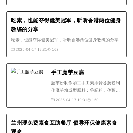
梨，切片或立方体¼杯香菜，大致切
碎¾cup chunky salsa或pico de
gallo辣酱（可选）准备浇头按指示切
吃素，也能夺得健美冠军，听听香港两位健身
碎卷心菜，鳄梨和香菜。将每种配料
教练的分享
放在单独的碗中或放在托盘上，用
吃素，也能夺得健美冠军，听听香港两位健身教练的分享
于..早餐炸玉米饼配料6个6英寸的玉..
2025-04-17 19:31
168
手工魔芋豆腐
魔芋粉制作加工手工素排骨谷朊粉制
作魔芋粉成型原料：谷朊粉，莲藕调
料：白砂糖，陈醋，番茄酱，浓缩橙
2025-04-17 19:31
160
汁，盐做法：将谷朊粉倒入温水中反
复揉捏3分钟，然后保鲜膜封装备
用，将莲藕切条，然后用剪刀剪成小
兰州现免费素食互助餐厅 倡导环保健康素食
块的面筋缠到排骨中间，锅里起油，
观念