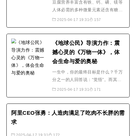
是世界最大、技术最先..
豆腐营养丰富含有铁、钙、磷、镁等
人体必需的多种微量元素还含有糖
类、植物油和丰富的优质蛋白素有“植
2025-04-17 19:31
157
物肉”的美称豆腐能和众多食品搭配在
成全其他食品美味的同时也能散发出
自身的风味一起来看看云南这些豆腐
《地球公民》导演力作：震
红河建水烧豆腐..
撼心灵的《万物一体》，体
会生命与爱的奥秘
一生中，你的最终目标是什么？千万
分之一的人回答说：“觉悟”。而其他
人，则答以成功、财富、权力等。影
2025-04-17 19:31
171
片《万物一体》（UNITY）通过对生
命的各种诠释，献给所有追求更深刻
的生存意义、谋求与他人和谐相处之
阿里CEO张勇：人造肉满足了吃肉不长胖的需
道的人们。想象一下这样一个世界，
求
它不依存于对立面（我们/他们、富
贵/贫穷、黑/白、同性恋/..
2025-04-17 19:31
172