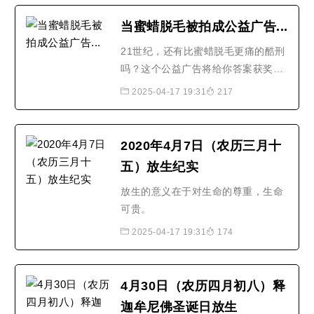
当蜜蜡脱毛被拍成公益广告...
21世纪，还有比蜜蜡脱毛更痛的酷刑
吗？这个公益广告将给你答案获奖广
告机构Lowe and Partners为PETA创
2025-04-17 19:31
217
作了这个令人大开眼界的广告，帮助
消费者更加理性地消费。该广告由
Olivier Venturini与Great Guns制作
2020年4月7日（农历三月十
公司执导。
五）放生纪实
放生的意义在于对生命的尊重，生命
可贵。
2025-04-17 19:31
174
4月30日（农历四月初八）释
迦牟尼佛圣诞日放生