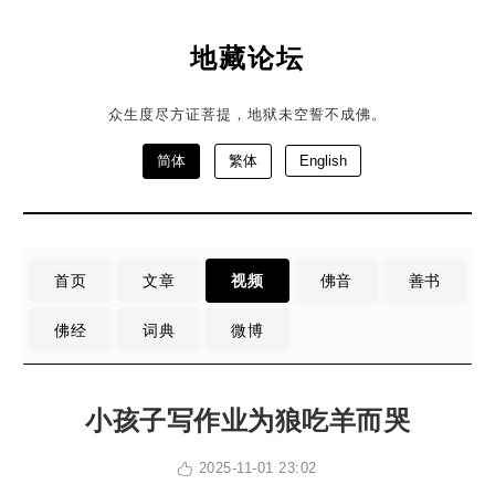
地藏论坛
众生度尽方证菩提，地狱未空誓不成佛。
简体
繁体
English
首页
文章
视频
佛音
善书
佛经
词典
微博
小孩子写作业为狼吃羊而哭
2025-11-01 23:02