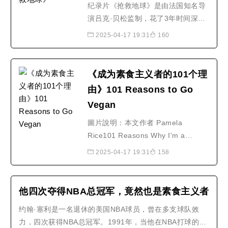
纪录片《抢救地球》是由法国知名导
演吕克·贝松监制，花了3年时间深入
全球54国，才拍摄的影片。该片是继
2025-04-17 19:31
160
美国前副总统阿尔·戈尔的《不愿面对
的真相》后，又一部关注的环保纪录
片，而且特别选在6月5日世界环境日
《成为素食主义者的101个理
当天，在全球同步上映。该纪录片以
由》101 Reasons to Go
客观的角度阐述地球的诞生，演变以
Vegan
及地球现今所面临的种..
圖片說明：本文作者 Pamela
Rice101 Reasons Why I'm a
Vegetarian (2007)我為何是個素食者
2025-04-17 19:31
158
的101個理由By Pamela Rice 巴美
拉. 蕾絲 原著Seventh Edition,
pamphlet version2007年第7次小冊
他四次夺得NBA总冠军，竟然也是素食主义者
修訂本中英對照編譯: 何智超 Tom
约翰·塞利是一名退休的美国NBA球员，曾在多支球队效
He中文審核: 黃文仁 James Huang /
力，四次获得NBA总冠军。1991年，当他在NBA打球的第
張圓圓 Carol Zhang1 Nearly all of