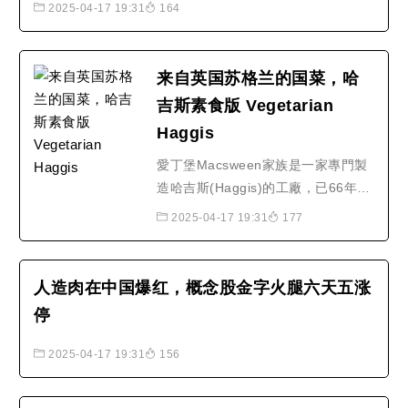
2025-04-17 19:31
164
来自英国苏格兰的国菜，哈
吉斯素食版 Vegetarian
Haggis
愛丁堡Macsween家族是一家專門製
造哈吉斯(Haggis)的工廠，已66年，
是蘇格蘭首屈一指的哈吉斯生產者，
2025-04-17 19:31
177
在食品美味品鑑會中，勝出75％。35
年前，大英素食協會請求Macsween
工廠製作素食哈吉斯，接著是純素食
人造肉在中国爆红，概念股金字火腿六天五涨
和無麩質食譜的認證，為快速增長的
停
素食市場，提供健康且對環境無害的
食品。素食的哈吉斯也可以做出..
2025-04-17 19:31
156