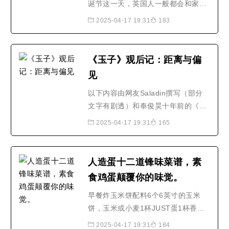
诞节这一天，英国人一般都会和家人
一起享用一顿火鸡大餐，随着植物性
2025-04-17 19:31
183
食品成为新的潮流，这顿传统的大餐
正在面临变化。路透社报道，今年，
至少有10%的英国家庭将迎来一个“素
《玉子》观后记：距离与偏
食圣诞节”。英国消费调研公司最新的
见
研究显示，今年圣诞节约有35%的家
庭将放弃传统的火鸡大餐..
以下内容由网友Saladin撰写（部分
文字有剧透）和奉俊昊十年前的《汉
江怪物》相比，《玉子》的话题显然
2025-04-17 19:31
165
更具争议性，观影体验和评论也是呈
现出两极化的表现。除了导演叙事手
法和故事节奏上的讨论外，更多的观
人造蛋十二道锋味菜谱，素
众将焦点放在了话题本身上：作为猪
食鸡蛋颠覆你的味觉。
的玉子，或者玉子代表的猪，到底应
不应该杀了吃呢？图片来源..
早餐炸玉米饼配料6个6英寸的玉米
饼，玉米或小麦1杯JUST蛋1杯香肠
或大豆香肠2杯红甘蓝，切丝2个鳄
2025-04-17 19:31
184