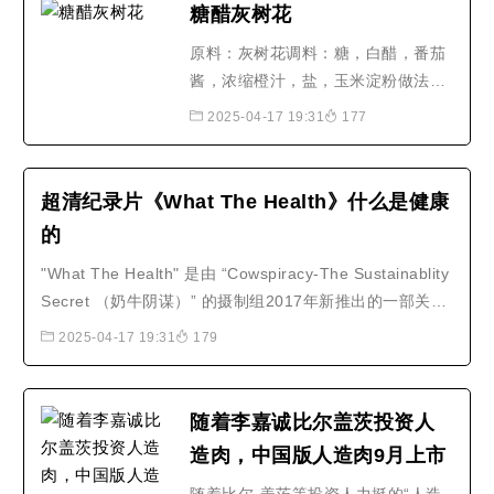
糖醋灰树花
原料：灰树花调料：糖，白醋，番茄
酱，浓缩橙汁，盐，玉米淀粉做法：
1.将灰树花冷水泡开，然后洗干净，
2025-04-17 19:31
177
挤水，放入少量盐搅拌均匀，随后裹
粉，将玉米淀粉均匀的裹上灰树花。
2.锅内倒油，烧制5成热，将加工好
超清纪录片《What The Health》什么是健康
的灰树花倒入油锅，炸至灰树花酥脆
的
即可。3.锅内留底油，倒入糖，白
"What The Health" 是由 “Cowspiracy-The Sustainablity
醋，番茄酱，浓缩橙汁，少许..
Secret （奶牛阴谋）” 的摄制组2017年新推出的一部关于
健康和纯素饮食的纪录片。此摄制组的第一部纪录片《奶
2025-04-17 19:31
179
牛的阴谋-永远不能说的秘密》（ Cowspiracy-The
Sustainablity Secret ）披露了大型牧业养殖场对地球生态
环境造成的难以置信的灾难。..
随着李嘉诚比尔盖茨投资人
造肉，中国版人造肉9月上市