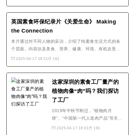
坏您的观影体验。如果您已经看过，
那么欢迎阅读下面的内容！您可能已
经知道《玉子》迄今制造的一些影响
英国素食环保纪录片《关爱生命》 Making
力：启发嗜肉如命的观众选择纯素饮
the Connection
食给已经素食的观众带来希望让成年
本片通过对不同人物的采访，介绍了纯素食生活方式的各
男女泪目让铲屎官们紧紧抱..
个层面。内容涉及美食、营养、健康、环境、有机农垦和
动物福利等等。影片告诉人们，要选择纯素饮食，关爱生
2025-04-17 19:31
161
命，保护环境，拯救地球。
这家深圳的素食工厂量产的
植物肉像“肉”吗？我们探访
了工厂
2019年中秋节刚过，“植物肉月
饼”、“中国第一代人造肉产品”等关键
词的热度在近几个月居高不下，中国
2025-04-17 19:31
191
的植物肉工厂是什么样的？中国目前