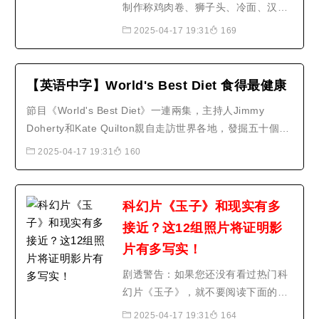
制作称鸡肉卷、狮子头、冷面、汉堡
等，能满足这部分人的需求，但是肉
2025-04-17 19:31
169
的质地没有那么紧实， 8月15日消
息，人造肉与普通肉类有相似口感，
也有人表示，不喜欢吃肉的人，比较
【英语中字】World's Best Diet 食得最健康
注重身材的。阿里巴巴西溪园区已经
節目《World's Best Diet》一連兩集，主持人Jimmy
引入人造肉美食，在营养成分方面，
Doherty和Kate Quilton親自走訪世界各地，發掘五十個不
吸引了不少人现场试吃， 据..
同地方的餐單，比較各國餐單的不同之處，同時看看哪種
2025-04-17 19:31
160
餐單最健康、最吸引。原來在過去五十年裡，世界各地的
飲食文化都有不少變化，亦大大影響人類的健康。選取了
五十份不同的餐單之餘，又依據..
科幻片《玉子》和现实有多
接近？这12组照片将证明影
片有多写实！
剧透警告：如果您还没有看过热门科
幻片《玉子》，就不要阅读下面的内
容。本文有严重剧透！我们不希望破
2025-04-17 19:31
164