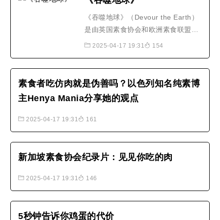
《吞噬地球》
《吞噬地球》（Devour the Earth）
是由英国素食协会和欧洲素食联盟所
拍摄的纪录短片，并由享誉全球的素
2025-04-17 19:31
154
食人士，也是披头四合唱团
（Beatles）成员的保罗·麦卡尼爵士
（Sir Paul McCartney）担任旁白，
素食者吃仿肉就是伪善吗？以色列知名纯素博
影片尤具特色的开场白，则是出自斯
主Henya Mania分享她的观点
洛维尼亚已卸任的第二任总统雅奈兹·
德尔诺夫舍克博士之笔。《吞噬..
2025-04-17 19:31
161
新加坡素食协会纪录片：见见你吃的肉
2025-04-17 19:31
146
5秒钟告诉你鸡蛋的代价