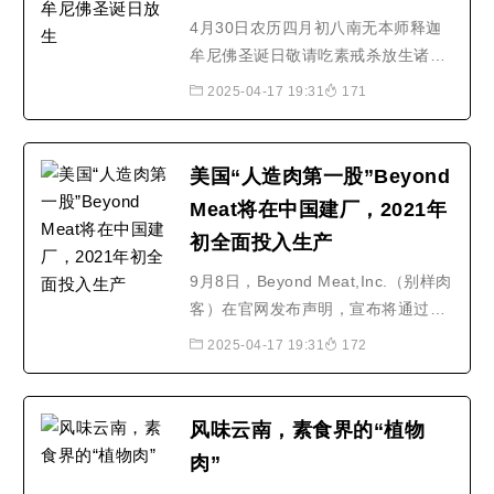
4月30日农历四月初八南无本师释迦
牟尼佛圣诞日敬请吃素戒杀放生诸恶
莫作、众善奉行！
2025-04-17 19:31
171
美国“人造肉第一股”Beyond
Meat将在中国建厂，2021年
初全面投入生产
9月8日，Beyond Meat,Inc.（别样肉
客）在官网发布声明，宣布将通过全
资子公司别样（嘉兴）食品有限公司
2025-04-17 19:31
172
在浙江嘉兴建设两家工厂，以在中国
采用“Beyond Meat”品牌生产植物牛
肉、植物猪肉和植物鸡肉等植物肉产
风味云南，素食界的“植物
品。“我们将与嘉兴经济技术开发区合
肉”
作开发两座生产设施，其中一座将会