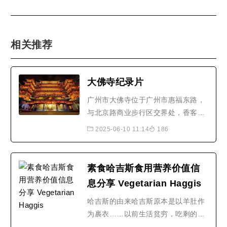
相关推荐
大佛寺纪录片
广州市大佛寺位于广州市惠福东路，
与北京路商业步行区交界处，香客络
绎不绝，固定修行者众。大佛寺始建
2025-06-10 11:14
186
于南汉时期(917-971)初名为新藏
寺，元朝(1271-1368)易名为福田
庵，明代(1368-1644)扩建为龙藏
素食哈吉斯食用营养价值信
寺，当时寺院范围，东起今北京路，
息分享 Vegetarian Haggis
西至龙藏街(龙藏街由此得名)南接惠
福路，北达西湖路。明末，寺址被
哈吉斯的由来哈吉斯原本是以羊肚作
改..
为裹衣……以前生活贫穷，吃剩的食
物捨不得丢，便把剩馀食物混合燕麦