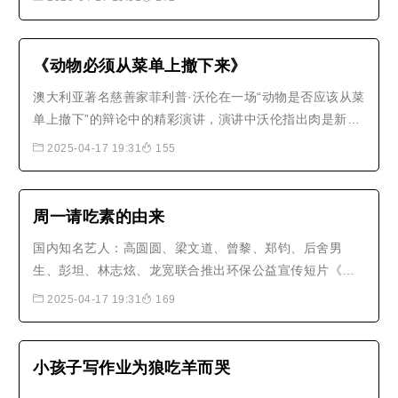
《动物必须从菜单上撤下来》
澳大利亚著名慈善家菲利普·沃伦在一场“动物是否应该从菜
单上撤下”的辩论中的精彩演讲，演讲中沃伦指出肉是新的
石棉，比烟草的害处更多；并且由于人类不停的捕杀鱼
2025-04-17 19:31
155
类，在2048年我们的渔业都将结束。最后，沃伦说到：正
义一定要忽视种族、肤色、宗教或物种，让我们一起保护
那些没有发言权的众生。..
周一请吃素的由来
国内知名艺人：高圆圆、梁文道、曾黎、郑钧、后舍男
生、彭坦、林志炫、龙宽联合推出环保公益宣传短片《周
一请吃素》【周一请吃素】 Meat-free Monday是联合国
2025-04-17 19:31
169
倡导的全球性运动，为了地球、健康和动物，号召每逢周
一吃素。 吃素不仅可以修习对众生的慈悲心，更是能够减
少资源的消耗。生产一公斤的牛肉必..
小孩子写作业为狼吃羊而哭