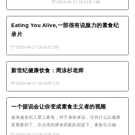
2025-04-17 19:31
198
或内脏装进羊肚裡，作为另一道餐
食，就叫哈吉斯（Haggis羊杂馅）。
对于Haggis的食材和由来，众说纷
Eating You Alive,一部很有说服力的素食纪
纭，但有一点可以肯定，是这位苏格
录片
兰民族诗人Robert Burns将哈吉斯
（haggis）推崇而成为家喻户晓的..
2025-04-17 19:31
187
新世纪健康饮食：周泳杉老师
2025-04-17 19:31
176
一个据说会让你变成素食主义者的视频
越来越多的人爱上素食，对于身体来说，没有什么比健康
更重要的了。在合理的膳食搭配的前提下，素食生活确实
是能为你的健康保驾护航的。素食，已然成为一种全新的
2025-04-17 19:31
276