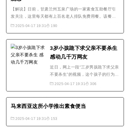
油至3成热倒入卷好的素排骨，小火
【解说】日前，甘肃兰州五泉广场的一家素食互助餐厅引
慢炸，待全部炸熟起锅，锅内留..
发关注，这里每天都有上百名老人排队免费用餐。该餐厅
是一家公益、非盈利性的免费互助素食餐厅，餐厅主要由
2025-04-17 19:31
190
各行各业的志愿者一起加入，餐厅的运营资金及米面油菜
等食材也都是爱心人士捐献。据该餐厅志愿者吕万宝向记
者介绍，来这里用餐的人群中绝大..
3岁小孩跪下求父亲不要杀生
感动几千万网友
近日，网上一段“三岁男孩跪下求父亲
不要杀生”的视频，这个孩子的行为感
动了几千万网友。据了解，在非洲某
2025-04-17 19:31
306
国家，男子为了庆祝节日所以杀鸡，
但这一举动被三岁的儿子看见后立马
上前阻止并嚎啕大哭，上前抢夺男子
马来西亚这所小学推出素食便当
手中的鸡不让他杀掉。男子并没有理
会儿子的阻挠，而是直接将鸡抢过来
2025-04-17 19:31
153
用脚踩住准备宰，三岁..