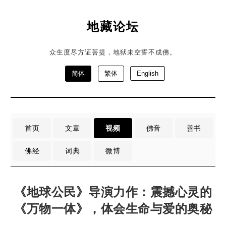
地藏论坛
众生度尽方证菩提，地狱未空誓不成佛。
简体
繁体
English
首页
文章
视频
佛音
善书
佛经
词典
微博
《地球公民》导演力作：震撼心灵的
《万物一体》，体会生命与爱的奥秘