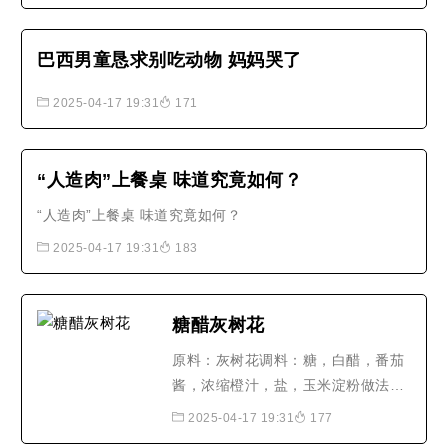
巴西男童恳求别吃动物 妈妈哭了
2025-04-17 19:31
171
“人造肉”上餐桌 味道究竟如何？
“人造肉”上餐桌 味道究竟如何？
2025-04-17 19:31
183
糖醋灰树花
原料：灰树花调料：糖，白醋，番茄
酱，浓缩橙汁，盐，玉米淀粉做法：
1.将灰树花冷水泡开，然后洗干净，
2025-04-17 19:31
177
挤水，放入少量盐搅拌均匀，随后裹