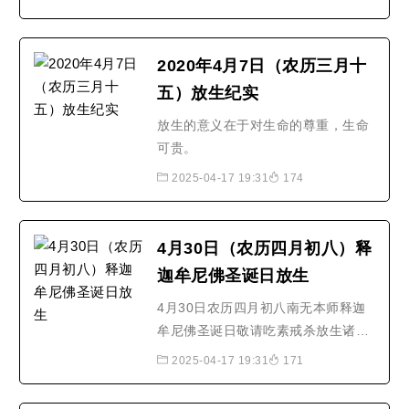
作了这个令人大开眼界的广告，帮助
消费者更加理性地消费。该广告由
Olivier Venturini与Great Guns制作
2020年4月7日（农历三月十
公司执导。
五）放生纪实
放生的意义在于对生命的尊重，生命
可贵。
2025-04-17 19:31
174
4月30日（农历四月初八）释
迦牟尼佛圣诞日放生
4月30日农历四月初八南无本师释迦
牟尼佛圣诞日敬请吃素戒杀放生诸恶
莫作、众善奉行！
2025-04-17 19:31
171