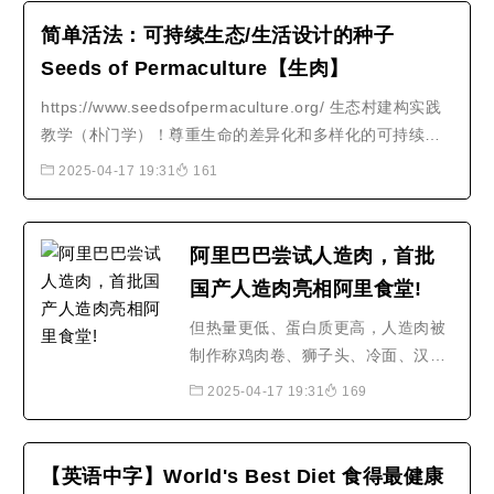
简单活法：可持续生态/生活设计的种子
Seeds of Permaculture【生肉】
https://www.seedsofpermaculture.org/ 生态村建构实践
教学（朴门学）！尊重生命的差异化和多样化的可持续生
活方式：尊重人、尊重自然、尊重地球！
2025-04-17 19:31
161
阿里巴巴尝试人造肉，首批
国产人造肉亮相阿里食堂!
但热量更低、蛋白质更高，人造肉被
制作称鸡肉卷、狮子头、冷面、汉堡
等，能满足这部分人的需求，但是肉
2025-04-17 19:31
169
的质地没有那么紧实， 8月15日消
息，人造肉与普通肉类有相似口感，
也有人表示，不喜欢吃肉的人，比较
【英语中字】World's Best Diet 食得最健康
注重身材的。阿里巴巴西溪园区已经