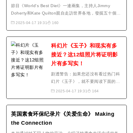
節目《World's Best Diet》一連兩集，主持人Jimmy
引入人造肉美食，在营养成分方面，
Doherty和Kate Quilton親自走訪世界各地，發掘五十個不
吸引了不少人现场试吃， 据..
同地方的餐單，比較各國餐單的不同之處，同時看看哪種
2025-04-17 19:31
160
餐單最健康、最吸引。原來在過去五十年裡，世界各地的
飲食文化都有不少變化，亦大大影響人類的健康。選取了
五十份不同的餐單之餘，又依據..
科幻片《玉子》和现实有多
接近？这12组照片将证明影
片有多写实！
剧透警告：如果您还没有看过热门科
幻片《玉子》，就不要阅读下面的内
容。本文有严重剧透！我们不希望破
2025-04-17 19:31
164
坏您的观影体验。如果您已经看过，
那么欢迎阅读下面的内容！您可能已
经知道《玉子》迄今制造的一些影响
英国素食环保纪录片《关爱生命》 Making
力：启发嗜肉如命的观众选择纯素饮
the Connection
食给已经素食的观众带来希望让成年