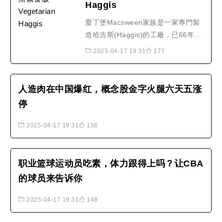
Haggis
愛丁堡Macsween家族是一家專門製
造哈吉斯(Haggis)的工廠，已66年，
是蘇格蘭首屈一指的哈吉斯生產者，
2025-04-17 19:31
177
在食品美味品鑑會中，勝出75％。35
年前，大英素食協會請求Macsween
工廠製作素食哈吉斯，接著是純素食
人造肉在中国爆红，概念股金字火腿六天五涨
和無麩質食譜的認證，為快速增長的
停
素食市場，提供健康且對環境無害的
食品。素食的哈吉斯也可以做出..
2025-04-17 19:31
156
职业篮球运动员吃素，体力跟得上吗？让CBA
的球员来告诉你
2025-04-17 19:31
148