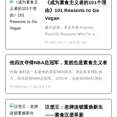
片，而且特别选在6月5日世界环境日
《成为素食主义者的101个理
当天，在全球同步上映。该纪录片以
由》101 Reasons to Go
客观的角度阐述地球的诞生，演变以
Vegan
及地球现今所面临的种..
圖片說明：本文作者 Pamela
Rice101 Reasons Why I'm a
Vegetarian (2007)我為何是個素食者
2025-04-17 19:31
158
的101個理由By Pamela Rice 巴美
拉. 蕾絲 原著Seventh Edition,
pamphlet version2007年第7次小冊
他四次夺得NBA总冠军，竟然也是素食主义者
修訂本中英對照編譯: 何智超 Tom
约翰·塞利是一名退休的美国NBA球员，曾在多支球队效
He中文審核: 黃文仁 James Huang /
力，四次获得NBA总冠军。1991年，当他在NBA打球的第
張圓圓 Carol Zhang1 Nearly all of
5年时，他成为素食者，茹素后，他减轻了10磅，但还是比
th..
2025-04-17 19:31
177
队中任何一名队员都强壮。他说，素食真的是最佳的饮食
方式。..
汉堡王：老牌连锁重焕新生
——素食汉堡革新