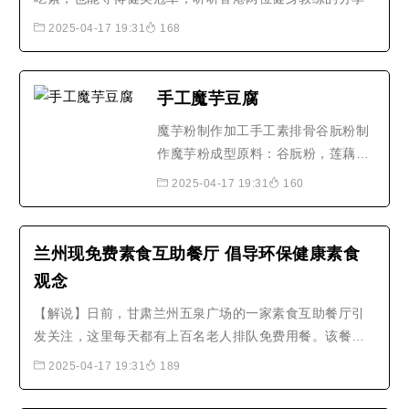
2025-04-17 19:31
168
手工魔芋豆腐
魔芋粉制作加工手工素排骨谷朊粉制
作魔芋粉成型原料：谷朊粉，莲藕调
料：白砂糖，陈醋，番茄酱，浓缩橙
2025-04-17 19:31
160
汁，盐做法：将谷朊粉倒入温水中反
复揉捏3分钟，然后保鲜膜封装备
用，将莲藕切条，然后用剪刀剪成小
兰州现免费素食互助餐厅 倡导环保健康素食
块的面筋缠到排骨中间，锅里起油，
观念
油至3成热倒入卷好的素排骨，小火
【解说】日前，甘肃兰州五泉广场的一家素食互助餐厅引
慢炸，待全部炸熟起锅，锅内留..
发关注，这里每天都有上百名老人排队免费用餐。该餐厅
是一家公益、非盈利性的免费互助素食餐厅，餐厅主要由
2025-04-17 19:31
189
各行各业的志愿者一起加入，餐厅的运营资金及米面油菜
等食材也都是爱心人士捐献。据该餐厅志愿者吕万宝向记