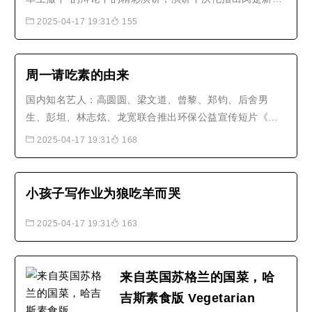
石棉，比烟草的害处更多；并且由于人类不停的捕杀鱼
2025-04-17 19:31
155
类，在2048年我们的渔业都将结束。最后，沃伦说到：正
义一定要忽视种族、肤色、宗教或物种，让我们一起保护
那些没有发言权的众生。..
周一请吃素的由来
国内知名艺人：高圆圆、梁文道、曾黎、郑钧、后舍男
生、彭坦、林志炫、龙宽联合推出环保公益宣传短片《周
一请吃素》【周一请吃素】 Meat-free Monday是联合国
2025-04-17 19:31
168
倡导的全球性运动，为了地球、健康和动物，号召每逢周
一吃素。 吃素不仅可以修习对众生的慈悲心，更是能够减
少资源的消耗。生产一公斤的牛肉必..
小孩子写作业为狼吃羊而哭
2025-04-17 19:31
163
来自英国苏格兰的国菜，哈
吉斯素食版 Vegetarian