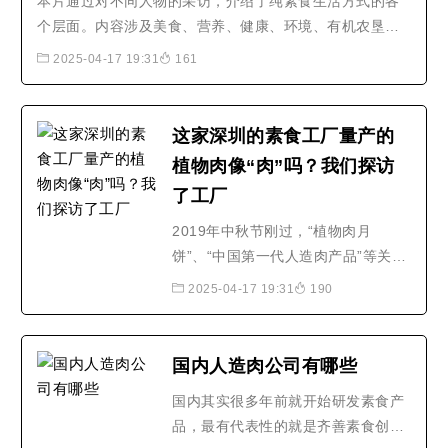
本片通过对不同人物的采访，介绍了纯素食生活方式的各
男女泪目让铲屎官们紧紧抱..
个层面。内容涉及美食、营养、健康、环境、有机农垦和
动物福利等等。影片告诉人们，要选择纯素饮食，关爱生
2025-04-17 19:31
161
命，保护环境，拯救地球。
这家深圳的素食工厂量产的
植物肉像“肉”吗？我们探访
了工厂
2019年中秋节刚过，“植物肉月
饼”、“中国第一代人造肉产品”等关键
词的热度在近几个月居高不下，中国
2025-04-17 19:31
190
的植物肉工厂是什么样的？中国目前
的植物肉产品口感如何？近日，澎湃
新闻（www.thepaper.cn）记者来到
国内人造肉公司有哪些
深圳齐善食品的植物肉加工工厂，对
国内其实很多年前就开始研发素食产
植物肉生产线进行了探访。“..2019年
品，最有代表性的就是齐善素食创始
中秋节刚过，“植物肉月..