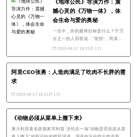
《地球公民》导演力作：震
红河建水烧豆腐..
撼心灵的《万物一体》，体
会生命与爱的奥秘
一生中，你的最终目标是什么？千万
分之一的人回答说：“觉悟”。而其他
人，则答以成功、财富、权力等。影
2025-04-17 19:31
171
片《万物一体》（UNITY）通过对生
命的各种诠释，献给所有追求更深刻
的生存意义、谋求与他人和谐相处之
阿里CEO张勇：人造肉满足了吃肉不长胖的需
道的人们。想象一下这样一个世界，
求
它不依存于对立面（我们/他们、富
贵/贫穷、黑/白、同性恋/..
2025-04-17 19:31
172
《动物必须从菜单上撤下来》
澳大利亚著名慈善家菲利普·沃伦在一场“动物是否应该从菜
单上撤下”的辩论中的精彩演讲，演讲中沃伦指出肉是新的