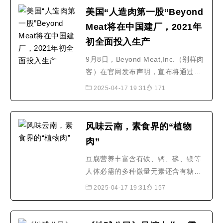
美国“人造肉第一股”Beyond
Meat将在中国建厂，2021年
初全面投入生产
9月8日，Beyond Meat,Inc.（别样肉
客）在官网发布声明，宣布将通过全
资子公司别样（嘉兴）食品有限公司
2025-04-17 19:31
171
在浙江嘉兴建设两家工厂，以在中国
采用“Beyond Meat”品牌生产植物牛
肉、植物猪肉和植物鸡肉等植物肉产
风味云南，素食界的“植物
品。“我们将与嘉兴经济技术开发区合
肉”
作开发两座生产设施，其中一座将会
是世界最大、技术最先..
豆腐营养丰富含有铁、钙、磷、镁等
人体必需的多种微量元素还含有糖
类、植物油和丰富的优质蛋白素有“植
2025-04-17 19:31
157
物肉”的美称豆腐能和众多食品搭配在
成全其他食品美味的同时也能散发出
自身的风味一起来看看云南这些豆腐