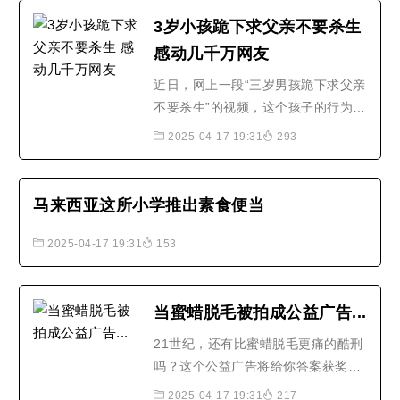
者介绍，来这里用餐的人群中绝大..
3岁小孩跪下求父亲不要杀生
感动几千万网友
近日，网上一段“三岁男孩跪下求父亲
不要杀生”的视频，这个孩子的行为感
动了几千万网友。据了解，在非洲某
2025-04-17 19:31
293
国家，男子为了庆祝节日所以杀鸡，
但这一举动被三岁的儿子看见后立马
上前阻止并嚎啕大哭，上前抢夺男子
马来西亚这所小学推出素食便当
手中的鸡不让他杀掉。男子并没有理
会儿子的阻挠，而是直接将鸡抢过来
2025-04-17 19:31
153
用脚踩住准备宰，三岁..
当蜜蜡脱毛被拍成公益广告...
21世纪，还有比蜜蜡脱毛更痛的酷刑
吗？这个公益广告将给你答案获奖广
告机构Lowe and Partners为PETA创
2025-04-17 19:31
217