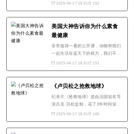
于1993年，陆续很多素食企业崛起，
2025-04-17 19:31
152
比如，菜心香，福林素食，素得好，
清水荷花，等....只是国外大资本主义
在投资方面多数情况下会选择有意义
美国大神告诉你为什么素食
价值的，不像国内，可能很多都会看
最健康
到立马有利益才会投资，好比阿里巴
巴，期初也是国内到处找..
非常值得一看的公开课，动物和我们
一起生活在蓝天下的权力，我们不应
该吃它们
2025-04-17 19:31
151
《卢贝松之抢救地球》
纪录片《抢救地球》是由法国知名导
演吕克·贝松监制，花了3年时间深入
全球54国，才拍摄的影片。该片是继
2025-04-17 19:31
160
美国前副总统阿尔·戈尔的《不愿面对
的真相》后，又一部关注的环保纪录