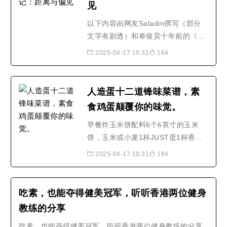
见
研究显示，今年圣诞节约有35%的家
庭将放弃传统的火鸡大餐..
以下内容由网友Saladin撰写（部分
文字有剧透）和奉俊昊十年前的《汉
江怪物》相比，《玉子》的话题显然
2025-04-17 19:31
164
更具争议性，观影体验和评论也是呈
现出两极化的表现。除了导演叙事手
法和故事节奏上的讨论外，更多的观
人造蛋十二道锋味菜谱，素
众将焦点放在了话题本身上：作为猪
食鸡蛋颠覆你的味觉。
的玉子，或者玉子代表的猪，到底应
不应该杀了吃呢？图片来源..
早餐炸玉米饼配料6个6英寸的玉米
饼，玉米或小麦1杯JUST蛋1杯香肠
或大豆香肠2杯红甘蓝，切丝2个鳄
2025-04-17 19:31
184
梨，切片或立方体¼杯香菜，大致切
碎¾cup chunky salsa或pico de
gallo辣酱（可选）准备浇头按指示切
吃素，也能夺得健美冠军，听听香港两位健身
碎卷心菜，鳄梨和香菜。将每种配料
教练的分享
放在单独的碗中或放在托盘上，用
吃素，也能夺得健美冠军，听听香港两位健身教练的分享
于..早餐炸玉米饼配料6个6英寸的玉..