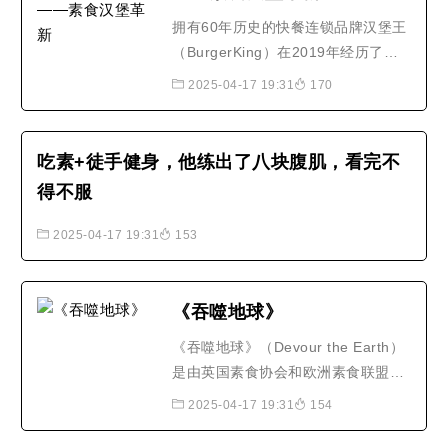
拥有60年历史的快餐连锁品牌汉堡王
（BurgerKing）在2019年经历了全
新改变。32岁就任职CEO的丹尼尔·
2025-04-17 19:31
170
施瓦茨（Daniel Schwartz）是这场
变革的操舵手。丹尼尔毕业于美国康
奈尔大学应用经济学专业。27岁时，
吃素+徒手健身，他练出了八块腹肌，看完不
他成为私募股权公司3G资本的合伙
得不服
人。在3G资本收购汉堡王之后，丹尼
尔着手帮助经营这家连锁企业。他..
2025-04-17 19:31
153
《吞噬地球》
《吞噬地球》（Devour the Earth）
是由英国素食协会和欧洲素食联盟所
拍摄的纪录短片，并由享誉全球的素
2025-04-17 19:31
154
食人士，也是披头四合唱团
（Beatles）成员的保罗·麦卡尼爵士