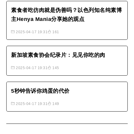
（Sir Paul McCartney）担任旁白，
素食者吃仿肉就是伪善吗？以色列知名纯素博
影片尤具特色的开场白，则是出自斯
主Henya Mania分享她的观点
洛维尼亚已卸任的第二任总统雅奈兹·
德尔诺夫舍克博士之笔。《吞噬..
2025-04-17 19:31
161
新加坡素食协会纪录片：见见你吃的肉
2025-04-17 19:31
145
5秒钟告诉你鸡蛋的代价
2025-04-17 19:31
149