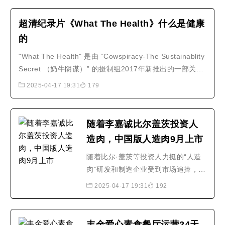
粉，将玉米淀粉均匀的裹上灰树花。
2.锅内倒油，烧制5成热，将加工好
超清纪录片《What The Health》什么是健康
的灰树花倒入油锅，炸至灰树花酥脆
的
即可。3.锅内留底油，倒入糖，白
"What The Health" 是由 “Cowspiracy-The Sustainablity
醋，番茄酱，浓缩橙汁，少许..
Secret （奶牛阴谋）” 的摄制组2017年新推出的一部关于
健康和纯素饮食的纪录片。此摄制组的第一部纪录片《奶
2025-04-17 19:31
179
牛的阴谋-永远不能说的秘密》（ Cowspiracy-The
Sustainablity Secret ）披露了大型牧业养殖场对地球生态
环境造成的难以置信的灾难。..
随着李嘉诚比尔盖茨投资人
造肉，中国版人造肉9月上市
随着比尔·盖茨等投资人力挺的“人造
肉”研发和制造企业受到市场追捧，以
及汉堡王、麦当劳等快餐品牌在推出
2025-04-17 19:31
192
人造肉汉堡，“人造肉”已经成为新风
口。特别在以Beyond Meat为代表的
企业成功上市后股价飙升，如今人造
丰金爱心素食餐厅运营24天