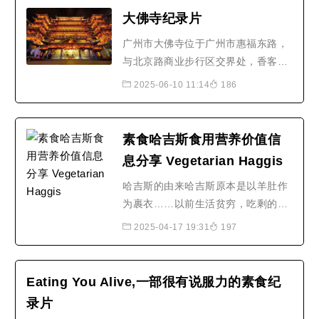
大佛寺纪录片
广州市大佛寺位于广州市惠福东路，
与北京路商业步行区交界处，香客络
绎不绝，固定修行者众。大佛寺始建
2025-06-10 11:14
186
于南汉时期(917-971)初名为新藏
寺，元朝(1271-1368)易名为福田
庵，明代(1368-1644)扩建为龙藏
素食哈吉斯食用营养价值信
寺，当时寺院范围，东起今北京路，
息分享 Vegetarian Haggis
西至龙藏街(龙藏街由此得名)南接惠
福路，北达西湖路。明末，寺址被
哈吉斯的由来哈吉斯原本是以羊肚作
改..
为裹衣……以前生活贫穷，吃剩的食
物捨不得丢，便把剩馀食物混合燕麦
2025-04-17 19:31
197
或内脏装进羊肚裡，作为另一道餐
食，就叫哈吉斯（Haggis羊杂馅）。
对于Haggis的食材和由来，众说纷
Eating You Alive,一部很有说服力的素食纪
纭，但有一点可以肯定，是这位苏格
录片
兰民族诗人Robert Burns将哈吉斯