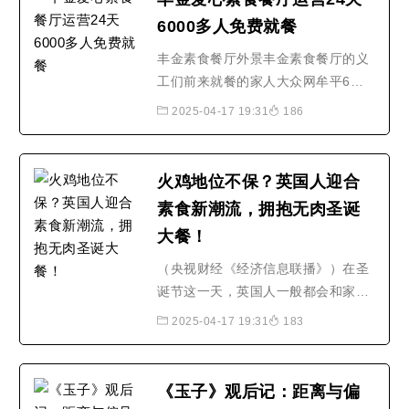
肉技术，已经成为全球多家企业的研
6000多人免费就餐
究重点。中国作为拥有..随着比尔·盖
茨等投资人力挺的..
丰金素食餐厅外景丰金素食餐厅的义
工们前来就餐的家人大众网牟平6月6
日讯（记者 李广圣） 木耳炒茭瓜和
2025-04-17 19:31
186
胡萝卜、土豆炖芸豆、木耳西红柿炖
豆腐，外加一道凉菜老醋生菜，这是
丰金爱心素食餐厅运行第24天的午餐
火鸡地位不保？英国人迎合
食谱。这家由烟台丰金集团发起注册
素食新潮流，拥抱无肉圣诞
成立免费素食餐厅自5月14日试营业
大餐！
以来，已经吸引了6000多人..
（央视财经《经济信息联播》）在圣
诞节这一天，英国人一般都会和家人
一起享用一顿火鸡大餐，随着植物性
2025-04-17 19:31
183
食品成为新的潮流，这顿传统的大餐
正在面临变化。路透社报道，今年，
至少有10%的英国家庭将迎来一个“素
《玉子》观后记：距离与偏
食圣诞节”。英国消费调研公司最新的