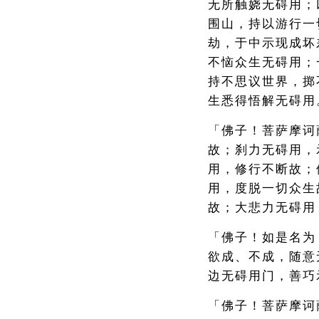
无所触娆无碍用；
围山，持以游行一
劫，于中示现成坏
不恼众生无碍用；
持不思议世界，掷
生悉得悟解无碍用
「佛子！菩萨摩诃
故；刹力无碍用，
用，修行不断故；
用，度脱一切众生
故；大悲力无碍用
「佛子！如是名为
欲成、不成，随意
边无碍用门，善巧
「佛子！菩萨摩诃