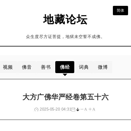
简体
地藏论坛
众生度尽方证菩提，地狱未空誓不成佛。
视频
佛音
善书
佛经
词典
微博
大方广佛华严经卷第五十六
2025-05-20 04:31
A
A