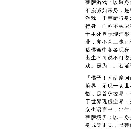
菩萨游戏；以刹身
不损减如来身，是
游戏；于菩萨行身
行身，而亦不减成
于生死界示现涅槃
业，亦不舍三昧正
诸佛会中各各现身
出生不可说不可说
戏。是为十。若诸
「佛子！菩萨摩诃
境界；示现一切世
悟，是菩萨境界；
于世界现虚空界，
众生语言中，出生
菩萨境界；以一身
身成等正觉，是菩