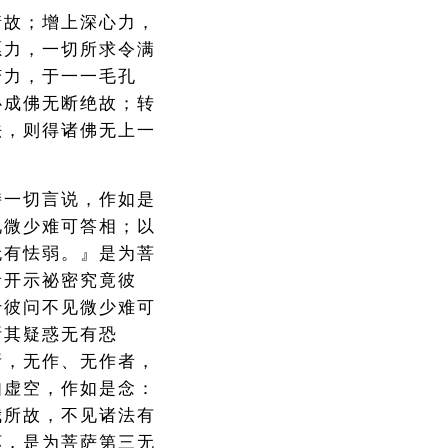
情故；增上深心力，
愿力，一切所求令满
变力，于一一毛孔
心成佛无断绝故；转
法，则得诸佛无上一
持一切言说，作如是
见微少难可答相；以
无有怯弱。』是为菩
音开示祕密究竟彼
于彼问不见微少难可
断其疑惑无有恐
所，无作、无作者，
如虚空，作如是念：
我所故，不见诸法有
坏，是为菩萨第三无