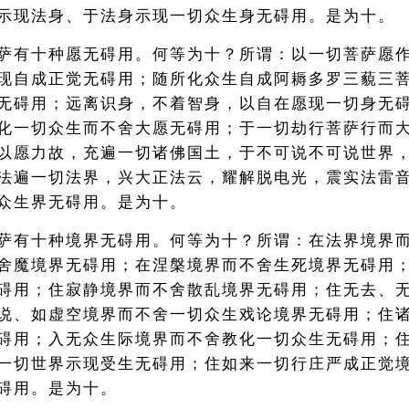
示现法身、于法身示现一切众生身无碍用。是为十。
萨有十种愿无碍用。何等为十？所谓：以一切菩萨愿
现自成正觉无碍用；随所化众生自成阿耨多罗三藐三
无碍用；远离识身，不着智身，以自在愿现一切身无
化一切众生而不舍大愿无碍用；于一切劫行菩萨行而
以愿力故，充遍一切诸佛国土，于不可说不可说世界
法遍一切法界，兴大正法云，耀解脱电光，震实法雷
众生界无碍用。是为十。
萨有十种境界无碍用。何等为十？所谓：在法界境界
舍魔境界无碍用；在涅槃境界而不舍生死境界无碍用
碍用；住寂静境界而不舍散乱境界无碍用；住无去、
说、如虚空境界而不舍一切众生戏论境界无碍用；住
碍用；入无众生际境界而不舍教化一切众生无碍用；
一切世界示现受生无碍用；住如来一切行庄严成正觉
碍用。是为十。