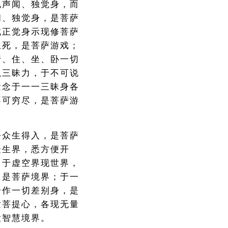
现声闻、独觉身，而
闻、独觉身，是菩萨
成正觉身示现修菩萨
生死，是菩萨游戏；
行、住、坐、卧一切
以三昧力，于不可说
念念于一一三昧身各
不可穷尽，是菩萨游
令众生得入，是菩萨
众生界，悉方便开
；于虚空界现世界，
，是菩萨境界；于一
身作一切差别身，是
发菩提心，各现无量
大智慧境界。