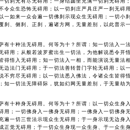
一切刹无有尽无碍用；一身结跏坐充满一切刹无碍用
不令众生恐怖无碍用；以一切刹庄严具庄严一刹无碍
以一如来一众会遍一切佛刹示现众生无碍用；一切小
覆刹、侧刹、正刹，遍诸方网，无量差别，以此普示
萨有十种法无碍用。何等为十？所谓：知一切法入一
无碍用；从般若波罗蜜出生一切法，为他解说悉令开
皆得悟入无碍用；知一切法入一相，而能演说无量法
无边法门无碍用；于一切法善转普门字轮无碍用；以
说不穷尽无碍用；以一切法悉入佛法，令诸众生皆得
；知一切法无障碍际，犹如幻网无量差别，于无量劫
萨有十种身无碍用。何等为十？所谓：以一切众生身
碍用；一切佛身入一佛身无碍用；一佛身入一切佛身
充遍一切三世法示现众生无碍用；于一身示现无边身
成正觉无碍用；于一切众生身现一众生身、于一众生