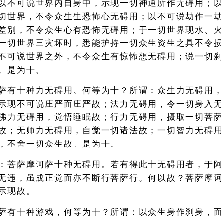
以不可说世界内自身中，示现一切神通所作无碍用；
切世界，不令众生生恐怖心无碍用；以不可说劫作一
差别，不令众生心有恐怖无碍用；于一切世界现水、
一切世界三灾坏时，悉能护持一切众生资生之具不令
不可说世界之外，不令众生有惊怖想无碍用；说一切
。是为十。
萨有十种力无碍用。何等为十？所谓：众生力无碍用
示现不可说庄严而庄严故；法力无碍用，令一切身入
佛力无碍用，觉悟睡眠故；行力无碍用，摄取一切菩
故；无师力无碍用，自觉一切诸法故；一切智力无碍
，不舍一切众生故。是为十。
：菩萨摩诃萨十种无碍用。若有得此十无碍用者，于
无违，虽成正觉而亦不断行菩萨行。何以故？菩萨摩
示现故。
萨有十种游戏，何等为十？所谓：以众生身作刹身，