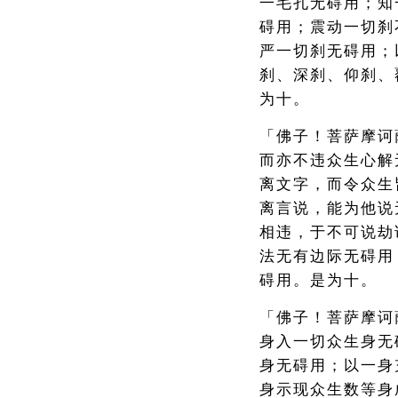
一毛孔无碍用；知
碍用；震动一切刹
严一切刹无碍用；
刹、深刹、仰刹、
为十。
「佛子！菩萨摩诃
而亦不违众生心解
离文字，而令众生
离言说，能为他说
相违，于不可说劫
法无有边际无碍用
碍用。是为十。
「佛子！菩萨摩诃
身入一切众生身无
身无碍用；以一身
身示现众生数等身