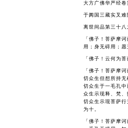
大方广佛华严经卷
于阗国三藏实叉难
离世间品第三十八
「佛子！菩萨摩诃
用；身无碍用；愿
「佛子！云何为菩
「佛子！菩萨摩诃
切众生但想所持无
切众生于一毛孔中
众生示现释、梵、
切众生示现菩萨行
为十。
「佛子！菩萨摩诃