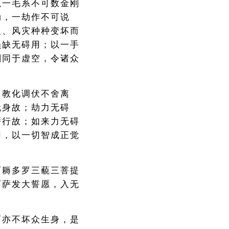
以一毛系不可数金刚
劫，一劫作不可说
火、风灾种种变坏而
损缺无碍用；以一手
刹同于虚空，令诸众
，教化调伏不舍离
无身故；劫力无碍
萨行故；如来力无碍
用，以一切智成正觉
阿耨多罗三藐三菩提
诃萨发大誓愿，入无
而亦不坏众生身，是