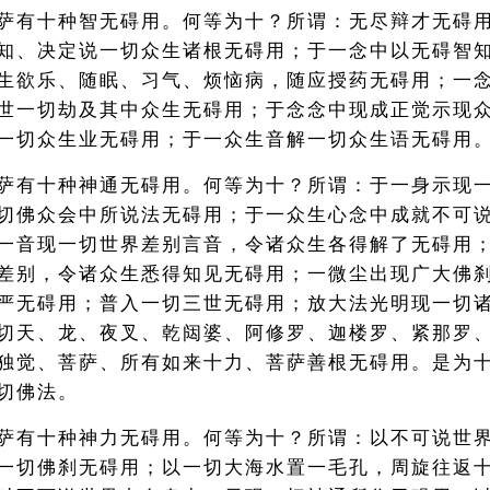
萨有十种智无碍用。何等为十？所谓：无尽辩才无碍
知、决定说一切众生诸根无碍用；于一念中以无碍智
生欲乐、随眠、习气、烦恼病，随应授药无碍用；一
世一切劫及其中众生无碍用；于念念中现成正觉示现
一切众生业无碍用；于一众生音解一切众生语无碍用
萨有十种神通无碍用。何等为十？所谓：于一身示现
切佛众会中所说法无碍用；于一众生心念中成就不可
一音现一切世界差别言音，令诸众生各得解了无碍用
差别，令诸众生悉得知见无碍用；一微尘出现广大佛
严无碍用；普入一切三世无碍用；放大法光明现一切
切天、龙、夜叉、乾闼婆、阿修罗、迦楼罗、紧那罗
独觉、菩萨、所有如来十力、菩萨善根无碍用。是为
切佛法。
萨有十种神力无碍用。何等为十？所谓：以不可说世
一切佛刹无碍用；以一切大海水置一毛孔，周旋往返