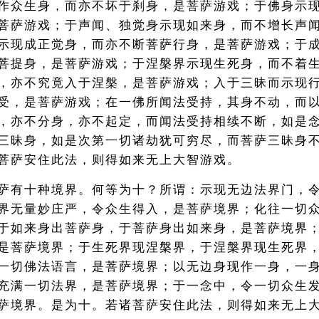
作众生身，而亦不坏于刹身，是菩萨游戏；于佛身示
菩萨游戏；于声闻、独觉身示现如来身，而不增长声
示现成正觉身，而亦不断菩萨行身，是菩萨游戏；于
菩提身，是菩萨游戏；于涅槃界示现生死身，而不着
，亦不究竟入于涅槃，是菩萨游戏；入于三昧而示现
受，是菩萨游戏；在一佛所闻法受持，其身不动，而
，亦不分身，亦不起定，而闻法受持相续不断，如是
三昧身，如是次第一切诸劫犹可穷尽，而菩萨三昧身
菩萨安住此法，则得如来无上大智游戏。
萨有十种境界。何等为十？所谓：示现无边法界门，
界无量妙庄严，令众生得入，是菩萨境界；化往一切
于如来身出菩萨身，于菩萨身出如来身，是菩萨境界
是菩萨境界；于生死界现涅槃界，于涅槃界现生死界
一切佛法语言，是菩萨境界；以无边身现作一身，一
充满一切法界，是菩萨境界；于一念中，令一切众生
萨境界。是为十。若诸菩萨安住此法，则得如来无上