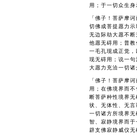
用；于一切众生身
「佛子！菩萨摩诃
切佛成菩提愿力示
无边际劫大愿不断
他愿无碍用；普教
一毛孔现成正觉，
现无碍用；说一句
大愿力充洽一切诸
「佛子！菩萨摩诃
用；在佛境界而不
断菩萨种性境界无
状、无体性、无言
一切诸方所境界无
智、寂静境界而于
辟支佛寂静威仪无