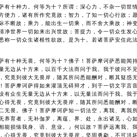
萨有十种力。何等为十？所谓：深心力，不杂一切世
方便力，诸有所作究竟故；智力，了知一切心行故；
际不断故；乘力，能出生一切乘，而不舍大乘故；神
清净世界一切如来出兴世故；菩提力，令一切众生发
悉称一切众生诸根性欲故。是为十。若诸菩萨安住此
萨有十种无畏。何等为十？佛子！菩萨摩诃萨悉能闻
量无边从十方来，以百千大法而问于我。我于彼问不
，究竟到彼大无畏岸，随其所问悉能酬对，断其疑惑
！菩萨摩诃萨得如来灌顶无碍辩才，到于一切文字言
设有众生无量无边从十方来，以无量法而问于我。我
心得无畏，究竟到彼大无畏岸，随其所问悉能酬对，
二无畏。佛子！菩萨摩诃萨知一切法空，离我、离我
无养育者，无补伽罗，离蕴、界、处，永出诸见，心
相能损恼我身、语、意业。』何以故？菩萨远离我、
，心得无畏，究竟到彼大无畏岸，坚固勇勐，不可沮