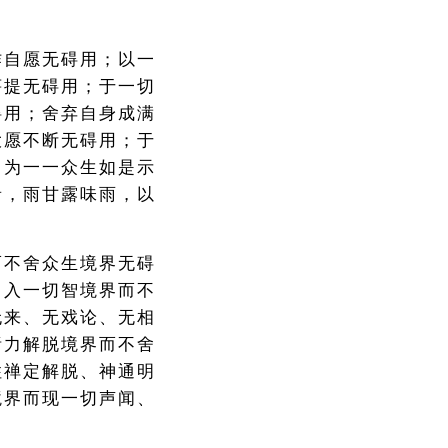
作自愿无碍用；以一
菩提无碍用；于一切
碍用；舍弃自身成满
大愿不断无碍用；于
，为一一众生如是示
音，雨甘露味雨，以
而不舍众生境界无碍
；入一切智境界而不
无来、无戏论、无相
诸力解脱境界而不舍
住禅定解脱、神通明
境界而现一切声闻、