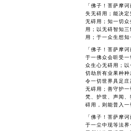
「佛子！菩萨摩诃
失无碍用；能决定
无碍用；知一切众
用；以无碍智知三
用；于一众生想知
「佛子！菩萨摩诃
于一佛众会听受一
众生心无碍用；以
切劫所有业果种种
令一切世界具足庄
无碍用；善守护一
梵、护世、声闻、
碍用，则能普入一
「佛子！菩萨摩诃
于一尘中现等法界