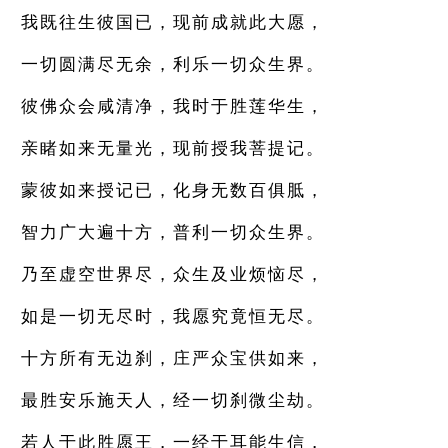
我既往生彼国已，现前成就此大愿，
一切圆满尽无余，利乐一切众生界。
彼佛众会咸清净，我时于胜莲华生，
亲睹如来无量光，现前授我菩提记。
蒙彼如来授记已，化身无数百俱胝，
智力广大遍十方，普利一切众生界。
乃至虚空世界尽，众生及业烦恼尽，
如是一切无尽时，我愿究竟恒无尽。
十方所有无边刹，庄严众宝供如来，
最胜安乐施天人，经一切刹微尘劫。
若人于此胜愿王，一经于耳能生信，