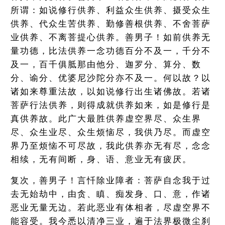
所谓：如说修行供养、利益众生供养、摄受众生
供养、代众生苦供养、勤修善根供养、不舍菩萨
业供养、不离菩提心供养。善男子！如前供养无
量功德，比法供养一念功德百分不及一，千分不
及一，百千俱胝那由他分、迦罗分、算分、数
分、谕分、优婆尼沙陀分亦不及一。何以故？以
诸如来尊重法故，以如说修行出生诸佛故。若诸
菩萨行法供养，则得成就供养如来，如是修行是
真供养故。此广大最胜供养虚空界尽、众生界
尽、众生业尽、众生烦恼尽，我供乃尽。而虚空
界乃至烦恼不可尽故，我此供养亦无有尽，念念
相续，无有间断，身、语、意业无有疲厌。
复次，善男子！言忏除业障者：菩萨自念我于过
去无始劫中，由贪、瞋、痴发身、口、意，作诸
恶业无量无边。若此恶业有体相者，尽虚空界不
能容受。我今悉以清净三业，遍于法界极微尘刹