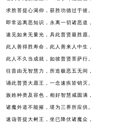
求胜菩提心渴仰，获胜功德过于彼。
即常远离恶知识，永离一切诸恶道，
速见如来无量光，具此普贤最胜愿。
此人善得胜寿命，此人善来人中生，
此人不久当成就，如彼普贤菩萨行。
往昔由无智慧力，所造极恶五无间，
诵此普贤大愿王，一念速疾皆销灭。
族姓种类及容色，相好智慧咸圆满，
诸魔外道不能摧，堪为三界所应供。
速诣菩提大树王，坐已降伏诸魔众，