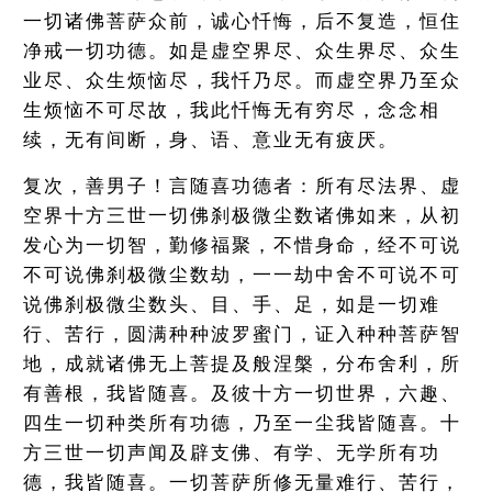
一切诸佛菩萨众前，诚心忏悔，后不复造，恒住
净戒一切功德。如是虚空界尽、众生界尽、众生
业尽、众生烦恼尽，我忏乃尽。而虚空界乃至众
生烦恼不可尽故，我此忏悔无有穷尽，念念相
续，无有间断，身、语、意业无有疲厌。
复次，善男子！言随喜功德者：所有尽法界、虚
空界十方三世一切佛刹极微尘数诸佛如来，从初
发心为一切智，勤修福聚，不惜身命，经不可说
不可说佛刹极微尘数劫，一一劫中舍不可说不可
说佛刹极微尘数头、目、手、足，如是一切难
行、苦行，圆满种种波罗蜜门，证入种种菩萨智
地，成就诸佛无上菩提及般涅槃，分布舍利，所
有善根，我皆随喜。及彼十方一切世界，六趣、
四生一切种类所有功德，乃至一尘我皆随喜。十
方三世一切声闻及辟支佛、有学、无学所有功
德，我皆随喜。一切菩萨所修无量难行、苦行，