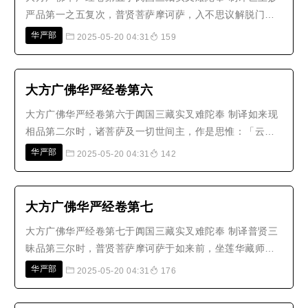
严品第一之五复次，普贤菩萨摩诃萨，入不思议解脱门方
便海，入如来功德海。所谓：有解脱门，名：严净一切佛
华严部
2025-05-20 04:31
159
国土调伏众生令究竟出离。有解脱门，名：普诣一切如来
所修具足功德境界。有解脱门，名：安立一切菩萨地诸大
愿海。有解脱门，名：普现法界..
大方广佛华严经卷第六
大方广佛华严经卷第六于阗国三藏实叉难陀奉 制译如来现
相品第二尔时，诸菩萨及一切世间主，作是思惟：「云何
是诸佛地？云何是诸佛境界？云何是诸佛加持？云何是诸
华严部
2025-05-20 04:31
142
佛所行？云何是诸佛力？云何是诸佛无所畏？云何是诸佛
三昧？云何是诸佛神通？云何是诸佛自在？云何是诸佛无
能摄取？云何是诸佛眼？云何是..
大方广佛华严经卷第七
大方广佛华严经卷第七于阗国三藏实叉难陀奉 制译普贤三
昧品第三尔时，普贤菩萨摩诃萨于如来前，坐莲华藏师子
之座，承佛神力，入于三昧。此三昧名：一切诸佛毗卢遮
华严部
2025-05-20 04:31
176
那如来藏身，普入一切佛平等性，能于法界示众影像；广
大无碍，同于虚空；法界海漩，靡不随入；出生一切诸三