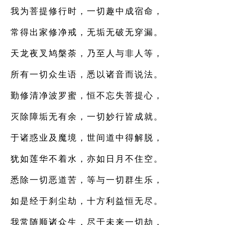
我为菩提修行时，一切趣中成宿命，
常得出家修净戒，无垢无破无穿漏。
天龙夜叉鸠槃荼，乃至人与非人等，
所有一切众生语，悉以诸音而说法。
勤修清净波罗蜜，恒不忘失菩提心，
灭除障垢无有余，一切妙行皆成就。
于诸惑业及魔境，世间道中得解脱，
犹如莲华不着水，亦如日月不住空。
悉除一切恶道苦，等与一切群生乐，
如是经于刹尘劫，十方利益恒无尽。
我常随顺诸众生，尽于未来一切劫，