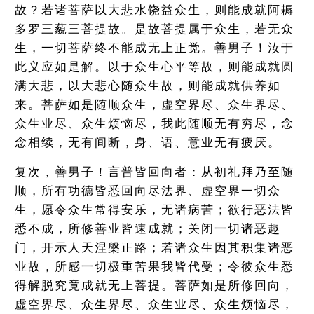
故？若诸菩萨以大悲水饶益众生，则能成就阿耨
多罗三藐三菩提故。是故菩提属于众生，若无众
生，一切菩萨终不能成无上正觉。善男子！汝于
此义应如是解。以于众生心平等故，则能成就圆
满大悲，以大悲心随众生故，则能成就供养如
来。菩萨如是随顺众生，虚空界尽、众生界尽、
众生业尽、众生烦恼尽，我此随顺无有穷尽，念
念相续，无有间断，身、语、意业无有疲厌。
复次，善男子！言普皆回向者：从初礼拜乃至随
顺，所有功德皆悉回向尽法界、虚空界一切众
生，愿令众生常得安乐，无诸病苦；欲行恶法皆
悉不成，所修善业皆速成就；关闭一切诸恶趣
门，开示人天涅槃正路；若诸众生因其积集诸恶
业故，所感一切极重苦果我皆代受；令彼众生悉
得解脱究竟成就无上菩提。菩萨如是所修回向，
虚空界尽、众生界尽、众生业尽、众生烦恼尽，