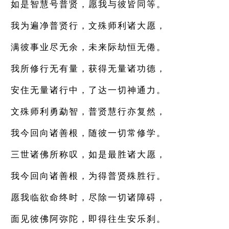
如是智慧号普贤，愿我与彼皆同等。
我为遍净普贤行，文殊师利诸大愿，
满彼事业尽无余，未来际劫恒无倦。
我所修行无有量，获得无量诸功德，
安住无量诸行中，了达一切神通力。
文殊师利勇勐智，普贤慧行亦复然，
我今回向诸善根，随彼一切常修学。
三世诸佛所称叹，如是最胜诸大愿，
我今回向诸善根，为得普贤殊胜行。
愿我临欲命终时，尽除一切诸障碍，
面见彼佛阿弥陀，即得往生安乐刹。