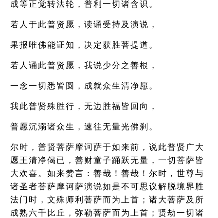
成等正觉转法轮，普利一切诸含识。
若人于此普贤愿，读诵受持及演说，
果报唯佛能证知，决定获胜菩提道。
若人诵此普贤愿，我说少分之善根，
一念一切悉皆圆，成就众生清净愿。
我此普贤殊胜行，无边胜福皆回向，
普愿沉溺诸众生，速往无量光佛刹。
尔时，普贤菩萨摩诃萨于如来前，说此普贤广大
愿王清净偈已，善财童子踊跃无量，一切菩萨皆
大欢喜。如来赞言：善哉！善哉！尔时，世尊与
诸圣者菩萨摩诃萨演说如是不可思议解脱境界胜
法门时，文殊师利菩萨而为上首；诸大菩萨及所
成熟六千比丘，弥勒菩萨而为上首；贤劫一切诸