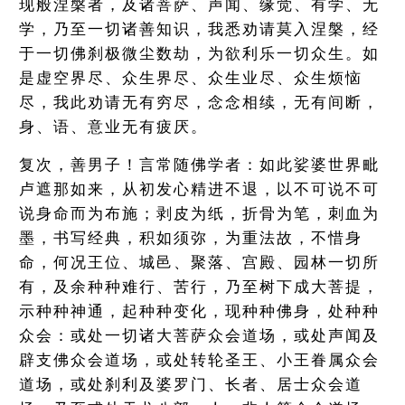
现般涅槃者，及诸菩萨、声闻、缘觉、有学、无
学，乃至一切诸善知识，我悉劝请莫入涅槃，经
于一切佛刹极微尘数劫，为欲利乐一切众生。如
是虚空界尽、众生界尽、众生业尽、众生烦恼
尽，我此劝请无有穷尽，念念相续，无有间断，
身、语、意业无有疲厌。
复次，善男子！言常随佛学者：如此娑婆世界毗
卢遮那如来，从初发心精进不退，以不可说不可
说身命而为布施；剥皮为纸，折骨为笔，刺血为
墨，书写经典，积如须弥，为重法故，不惜身
命，何况王位、城邑、聚落、宫殿、园林一切所
有，及余种种难行、苦行，乃至树下成大菩提，
示种种神通，起种种变化，现种种佛身，处种种
众会：或处一切诸大菩萨众会道场，或处声闻及
辟支佛众会道场，或处转轮圣王、小王眷属众会
道场，或处刹利及婆罗门、长者、居士众会道