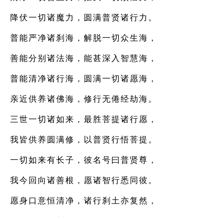
降伏一切诸魔力，圆满普贤诸行力。
普能严净诸刹海，解脱一切众生海，
善能分别诸法海，能甚深入智慧海，
普能清净诸行海，圆满一切诸愿海，
亲近供养诸佛海，修行无倦经劫海。
三世一切诸如来，最胜菩提诸行愿，
我皆供养圆满修，以普贤行悟菩提。
一切如来有长子，彼名号曰普贤尊，
我今回向诸善根，愿诸智行悉同彼。
愿身口意恒清净，诸行刹土亦复然，