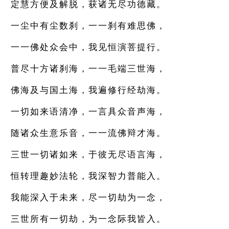
定慧方便及解脱，获诸无尽功德藏。
一尘中有尘数刹，一一刹有难思佛，
一一佛处众会中，我见恒演菩提行。
普尽十方诸刹海，一一毛端三世海，
佛海及与国土海，我遍修行经劫海。
一切如来语清净，一言具众音声海，
随诸众生意乐音，一一流佛辩才海。
三世一切诸如来，于彼无尽语言海，
恒转理趣妙法轮，我深智力普能入。
我能深入于未来，尽一切劫为一念，
三世所有一切劫，为一念际我皆入。