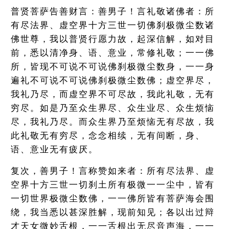
普贤菩萨告善财言：善男子！言礼敬诸佛者：所
有尽法界、虚空界十方三世一切佛刹极微尘数诸
佛世尊，我以普贤行愿力故，起深信解，如对目
前，悉以清净身、语、意业，常修礼敬；一一佛
所，皆现不可说不可说佛刹极微尘数身，一一身
遍礼不可说不可说佛刹极微尘数佛；虚空界尽，
我礼乃尽，而虚空界不可尽故，我此礼敬，无有
穷尽。如是乃至众生界尽、众生业尽、众生烦恼
尽，我礼乃尽。而众生界乃至烦恼无有尽故，我
此礼敬无有穷尽，念念相续，无有间断，身、
语、意业无有疲厌。
复次，善男子！言称赞如来者：所有尽法界、虚
空界十方三世一切刹土所有极微一一尘中，皆有
一切世界极微尘数佛，一一佛所皆有菩萨海会围
绕，我当悉以甚深胜解，现前知见；各以出过辩
才天女微妙舌根，一一舌根出无尽音声海，一一