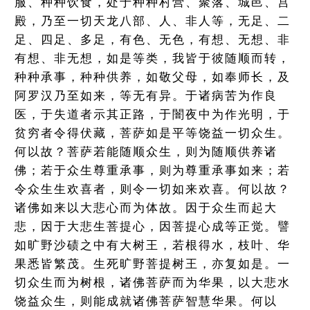
服、种种饮食，处于种种村营、聚落、城邑、宫
殿，乃至一切天龙八部、人、非人等，无足、二
足、四足、多足，有色、无色，有想、无想、非
有想、非无想，如是等类，我皆于彼随顺而转，
种种承事，种种供养，如敬父母，如奉师长，及
阿罗汉乃至如来，等无有异。于诸病苦为作良
医，于失道者示其正路，于闇夜中为作光明，于
贫穷者令得伏藏，菩萨如是平等饶益一切众生。
何以故？菩萨若能随顺众生，则为随顺供养诸
佛；若于众生尊重承事，则为尊重承事如来；若
令众生生欢喜者，则令一切如来欢喜。何以故？
诸佛如来以大悲心而为体故。因于众生而起大
悲，因于大悲生菩提心，因菩提心成等正觉。譬
如旷野沙碛之中有大树王，若根得水，枝叶、华
果悉皆繁茂。生死旷野菩提树王，亦复如是。一
切众生而为树根，诸佛菩萨而为华果，以大悲水
饶益众生，则能成就诸佛菩萨智慧华果。何以