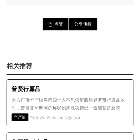
点赞
分享佛经
相关推荐
普贤行愿品
大方广佛华严经卷第四十入不思议解脱境界普贤行愿品尔
时，普贤菩萨摩诃萨称叹如来胜功德已，告诸菩萨及善财
言：善男子！如来功德，假使十方一切诸佛，经不可说不
华严部
2025-05-20 04:32
149
可说佛刹极微尘数劫，相续演说，不可穷尽。若欲成就此
功德门，应修十种广大行愿。何等为十？一者、礼敬诸
佛，二者、称赞如来，三者、广修供..