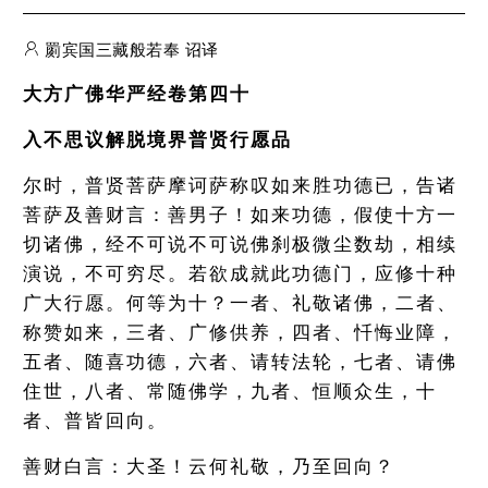
罽宾国三藏般若奉 诏译
大方广佛华严经卷第四十
入不思议解脱境界普贤行愿品
尔时，普贤菩萨摩诃萨称叹如来胜功德已，告诸
菩萨及善财言：善男子！如来功德，假使十方一
切诸佛，经不可说不可说佛刹极微尘数劫，相续
演说，不可穷尽。若欲成就此功德门，应修十种
广大行愿。何等为十？一者、礼敬诸佛，二者、
称赞如来，三者、广修供养，四者、忏悔业障，
五者、随喜功德，六者、请转法轮，七者、请佛
住世，八者、常随佛学，九者、恒顺众生，十
者、普皆回向。
善财白言：大圣！云何礼敬，乃至回向？