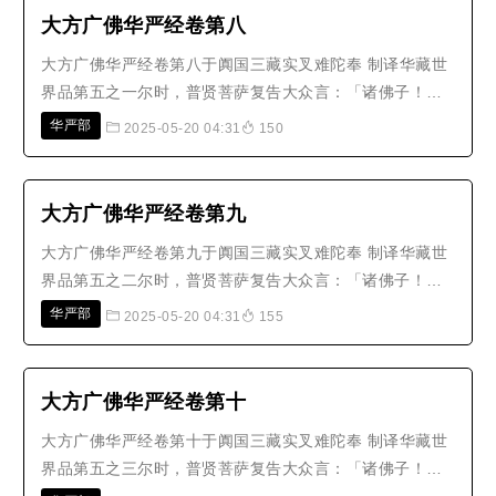
昧法，普能包纳十方法界；三世..
大方广佛华严经卷第八
大方广佛华严经卷第八于阗国三藏实叉难陀奉 制译华藏世
界品第五之一尔时，普贤菩萨复告大众言：「诸佛子！此
华藏庄严世界海，是毗卢遮那如来往昔于世界海微尘数劫
华严部
2025-05-20 04:31
150
修菩萨行时，一一劫中亲近世界海微尘数佛，一一佛所净
修世界海微尘数大愿之所严净。诸佛子！此华藏庄严世界
海，有须弥山微尘数风轮所持。..
大方广佛华严经卷第九
大方广佛华严经卷第九于阗国三藏实叉难陀奉 制译华藏世
界品第五之二尔时，普贤菩萨复告大众言：「诸佛子！此
无边妙华光香水海东，次有香水海，名：离垢焰藏；出大
华严部
2025-05-20 04:31
155
莲华，名：一切香摩尼王妙庄严；有世界种而住其上，
名：遍照刹旋，以菩萨行吼音为体。此中最下方，有世
界，名：宫殿庄严幢；其形四方，依..
大方广佛华严经卷第十
大方广佛华严经卷第十于阗国三藏实叉难陀奉 制译华藏世
界品第五之三尔时，普贤菩萨复告大众言：「诸佛子！彼