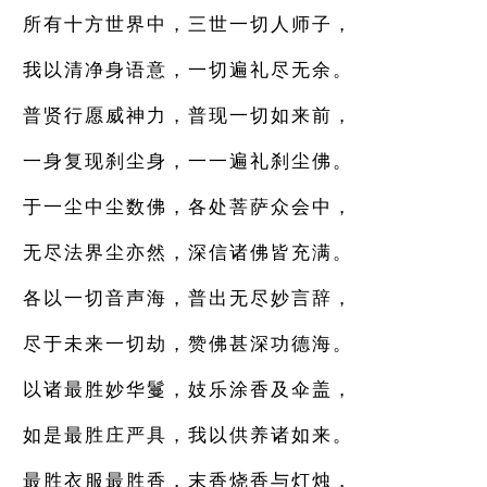
所有十方世界中，三世一切人师子，
我以清净身语意，一切遍礼尽无余。
普贤行愿威神力，普现一切如来前，
一身复现刹尘身，一一遍礼刹尘佛。
于一尘中尘数佛，各处菩萨众会中，
无尽法界尘亦然，深信诸佛皆充满。
各以一切音声海，普出无尽妙言辞，
尽于未来一切劫，赞佛甚深功德海。
以诸最胜妙华鬘，妓乐涂香及伞盖，
如是最胜庄严具，我以供养诸如来。
最胜衣服最胜香，末香烧香与灯烛，