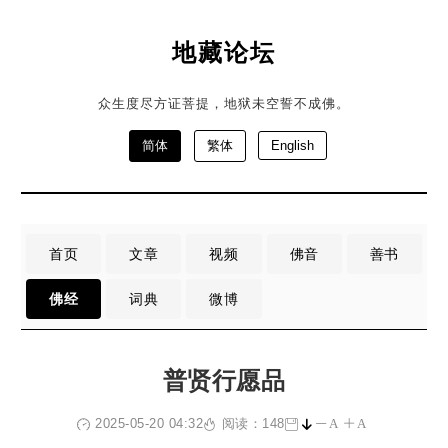
地藏论坛
众生度尽方证菩提，地狱未空誓不成佛。
简体
繁体
English
首页
文章
视频
佛音
善书
佛经
词典
微博
普贤行愿品
2025-05-20 04:32
阅读：148
A
A