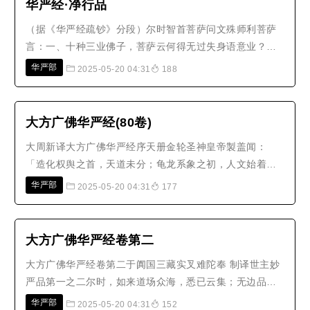
华严经·净行品
（据《华严经疏钞》分段）尔时智首菩萨问文殊师利菩萨
言：一、十种三业佛子，菩萨云何得无过失身语意业？云
何得不害身语意业？云何得不可毁身语意业？云何得不可
华严部
2025-05-20 04:31
188
坏身语意业？云何得不退转身语意业？云何得不可动身语
意业？云何得殊胜身语意业？云何得清净身语意业？云何
得无染身语意业？云何得智为先导..
大方广佛华严经(80卷)
大周新译大方广佛华严经序天册金轮圣神皇帝製盖闻：
「造化权舆之首，天道未分；龟龙系象之初，人文始着。
虽万八千岁，同临有截之区；七十二君，讵识无边之
华严部
2025-05-20 04:31
177
义。」由是人迷四忍，轮回于六趣之中；家缠五盖，没溺
于三涂之下。及夫鹫岩西峙，象驾东驱，慧日法王超四大
而高视，中天调御越十地以居尊，包括铁..
大方广佛华严经卷第二
大方广佛华严经卷第二于阗国三藏实叉难陀奉 制译世主妙
严品第一之二尔时，如来道场众海，悉已云集；无边品
类，周匝遍满；形色部从，各各差别；随所来方，亲近世
华严部
2025-05-20 04:31
152