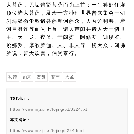
大菩萨，无垢普贤菩萨而为上首；一生补处住灌
顶位诸大菩萨，及余十方种种世界普来集会一切
刹海极微尘数诸菩萨摩诃萨众，大智舍利弗、摩
诃目犍连等而为上首；诸大声闻并诸人天一切世
主、天、龙、夜叉、干闼婆、阿修罗、迦楼罗、
紧那罗、摩睺罗伽、人、非人等一切大众，闻佛
所说，皆大欢喜，信受奉行。
功德
如来
普贤
菩萨
大圣
TXT地址：
https://www.mjzj.net/fojing/txt/8224.txt
本文网址：
https://www.mjzj.net/fojing/8224.html