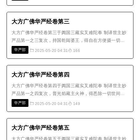
尊，一心瞻仰。此诸众会，已离一切烦恼心垢及其余习，
摧重障山，见佛无碍。如是皆以毗卢遮那如来往昔之时，
于劫海中修菩萨行，以四摄事而曾..
大方广佛华严经卷第三
大方广佛华严经卷第三于阗国三藏实叉难陀奉 制译世主妙
严品第一之三复次，持国乾闼婆王，得自在方便摄一切众
生解脱门；树光乾闼婆王，得普见一切功德庄严解脱门；
华严部
2025-05-20 04:31
166
净目乾闼婆王，得永断一切众生忧苦出生欢喜藏解脱门；
华冠乾闼婆王，得永断一切众生邪见惑解脱门；喜步普音
乾闼婆王，得如云广布普荫泽一..
大方广佛华严经卷第四
大方广佛华严经卷第四于阗国三藏实叉难陀奉 制译世主妙
严品第一之四复次，普光焰藏主火神，得悉除一切世间闇
解脱门；普集光幢主火神，得能息一切众生诸惑漂流热恼
华严部
2025-05-20 04:31
149
苦解脱门，大光遍照主火神，得无动福力大悲藏解脱门；
众妙宫殿主火神，得观如来神通力示现无边际解脱门；无
尽光髻主火神，得光明照耀无边..
大方广佛华严经卷第五
大方广佛华严经卷第五于阗国三藏实叉难陀奉 制译世主妙