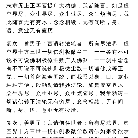
志求无上正等菩提广大功德，我皆随喜。如是虚
空界尽、众生界尽、众生业尽、众生烦恼尽，我
此随喜无有穷尽，念念相续，无有间断，身、
语、意业无有疲厌。
复次，善男子！言请转法轮者：所有尽法界、虚
空界十方三世一切佛刹极微尘中，一一各有不可
说不可说佛刹极微尘数广大佛刹，一一刹中念念
有不可说不可说佛刹极微尘数一切诸佛成等正
觉，一切菩萨海会围绕，而我悉以身、口、意业
种种方便，殷勤劝请转妙法轮。如是虚空界尽、
众生界尽、众生业尽、众生烦恼尽，我常劝请一
切诸佛转正法轮无有穷尽，念念相续，无有间
断，身、语、意业无有疲厌。
复次，善男子！言请佛住世者：所有尽法界、虚
空界十方三世一切佛刹极微尘数诸佛如来将欲示