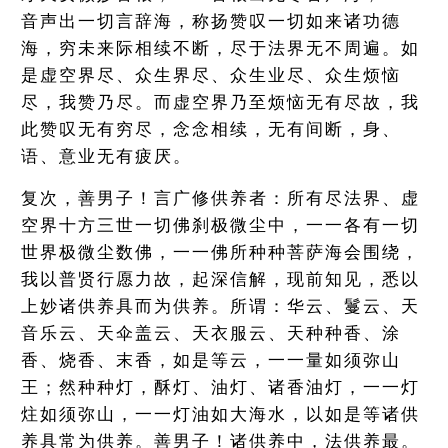
音声出一切言辞海，称扬赞叹一切如来诸功德
海，穷未来际相续不断，尽于法界无不周遍。如
是虚空界尽、众生界尽、众生业尽、众生烦恼
尽，我赞乃尽。而虚空界乃至烦恼无有尽故，我
此赞叹无有穷尽，念念相续，无有间断，身、
语、意业无有疲厌。
复次，善男子！言广修供养者：所有尽法界、虚
空界十方三世一切佛刹极微尘中，一一各有一切
世界极微尘数佛，一一佛所种种菩萨海会围绕，
我以普贤行愿力故，起深信解，现前知见，悉以
上妙诸供养具而为供养。所谓：华云、鬘云、天
音乐云、天伞盖云、天衣服云、天种种香、涂
香、烧香、末香，如是等云，一一量如须弥山
王；然种种灯，酥灯、油灯、诸香油灯，一一灯
炷如须弥山，一一灯油如大海水，以如是等诸供
养具常为供养。善男子！诸供养中，法供养最。