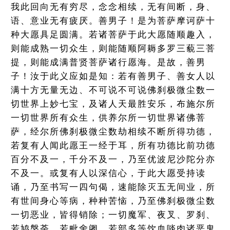
我此回向无有穷尽，念念相续，无有间断，身、
语、意业无有疲厌。善男子！是为菩萨摩诃萨十
种大愿具足圆满。若诸菩萨于此大愿随顺趣入，
则能成熟一切众生，则能随顺阿耨多罗三藐三菩
提，则能成满普贤菩萨诸行愿海。是故，善男
子！汝于此义应如是知：若有善男子、善女人以
满十方无量无边、不可说不可说佛刹极微尘数一
切世界上妙七宝，及诸人天最胜安乐，布施尔所
一切世界所有众生，供养尔所一切世界诸佛菩
萨，经尔所佛刹极微尘数劫相续不断所得功德，
若复有人闻此愿王一经于耳，所有功德比前功德
百分不及一，千分不及一，乃至优波尼沙陀分亦
不及一。或复有人以深信心，于此大愿受持读
诵，乃至书写一四句偈，速能除灭五无间业，所
有世间身心等病，种种苦恼，乃至佛刹极微尘数
一切恶业，皆得销除；一切魔军、夜叉、罗刹、
若鸠槃荼、若毗舍阇、若部多等饮血啖肉诸恶鬼