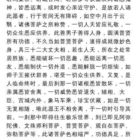
神，皆悉远离，或时发心亲近守护。是故若人诵
此愿者，行于世间无有障碍，如空中月出于云
翳，诸佛菩萨之所称赞，一切人天皆应礼敬，一
切众生悉应供养。此善男子善得人身，圆满普贤
所有功德，不久当如普贤菩萨，速得成就微妙色
身，具三十二大丈夫相，若生人天，所在之处常
居胜族，悉能破坏一切恶趣，悉能远离一切恶
友，悉能制伏一切外道，悉能解脱一切烦恼，如
师子王摧伏群兽，堪受一切众生供养。又复，是
人临命终时，最后刹那一切诸根悉皆散坏，一切
亲属悉皆舍离，一切威势悉皆退失，辅相、大
臣、宫城内外，象马车乘，珍宝伏藏，如是一切
无复相随，唯此愿王不相舍离，于一切时引导其
前。一刹那中即得往生极乐世界，到已即见阿弥
陀佛、文殊师利菩萨、普贤菩萨、观自在菩萨、
弥勒菩萨等，此诸菩萨色相端严，功德具足，所