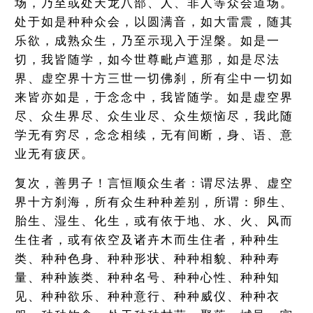
场，乃至或处天龙八部、人、非人等众会道场。
处于如是种种众会，以圆满音，如大雷震，随其
乐欲，成熟众生，乃至示现入于涅槃。如是一
切，我皆随学，如今世尊毗卢遮那，如是尽法
界、虚空界十方三世一切佛刹，所有尘中一切如
来皆亦如是，于念念中，我皆随学。如是虚空界
尽、众生界尽、众生业尽、众生烦恼尽，我此随
学无有穷尽，念念相续，无有间断，身、语、意
业无有疲厌。
复次，善男子！言恒顺众生者：谓尽法界、虚空
界十方刹海，所有众生种种差别，所谓：卵生、
胎生、湿生、化生，或有依于地、水、火、风而
生住者，或有依空及诸卉木而生住者，种种生
类、种种色身、种种形状、种种相貌、种种寿
量、种种族类、种种名号、种种心性、种种知
见、种种欲乐、种种意行、种种威仪、种种衣