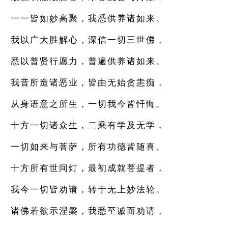
一一皆如妙高聚，我悉供养诸如来。
我以广大胜解心，深信一切三世佛，
悉以普贤行愿力，普遍供养诸如来。
我昔所造诸恶业，皆由无始贪恚痴，
从身语意之所生，一切我今皆忏悔。
十方一切诸众生，二乘有学及无学，
一切如来与菩萨，所有功德皆随喜。
十方所有世间灯，最初成就菩提者，
我今一切皆劝请，转于无上妙法轮。
诸佛若欲示涅槃，我悉至诚而劝请，