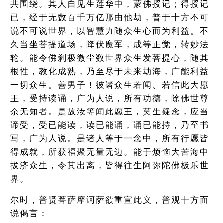
共围绕。其人自见生莲华中，蒙佛授记；得授记
已，经于无数百千万亿那由他劫，普于十方不可
说不可说世界，以智慧力随众生心而为利益。不
久当坐菩提道场，降伏魔军，成等正觉，转妙法
轮。能令佛刹极微尘数世界众生发菩提心，随其
根性，教化成熟，乃至尽于未来劫海，广能利益
一切众生。善男子！彼诸众生若闻、若信此大愿
王，受持读诵，广为人说，所有功德，除佛世尊
余无知者。是故汝等闻此愿王，莫生疑念，应当
谛受，受已能读，读已能诵，诵已能持，乃至书
写，广为人说。是诸人等于一念中，所有行愿皆
得成就，所获福聚无量无边。能于烦恼大苦海中
拔济众生，令其出离，皆得往生阿弥陀佛极乐世
界。
尔时，普贤菩萨摩诃萨欲重宣此义，普观十方而
说偈言：