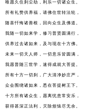
唯愿久住刹尘劫，利乐一切诸众生。
所有礼赞供养福，请佛住世转法轮，
随喜忏悔诸善根，回向众生及佛道。
我随一切如来学，修习普贤圆满行，
供养过去诸如来，及与现在十方佛。
未来一切天人师，一切意乐皆圆满，
我愿普随三世学，速得成就大菩提。
所有十方一切刹，广大清净妙庄严，
众会围绕诸如来，悉在菩提树王下。
十方所有诸众生，愿离忧患常安乐，
获得甚深正法利，灭除烦恼尽无余。