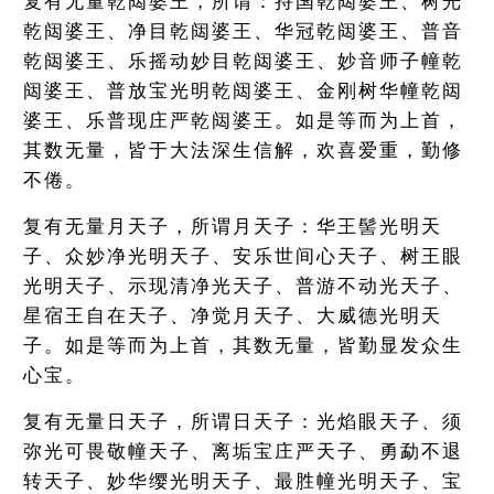
复有无量乾闼婆王，所谓：持国乾闼婆王、树光
乾闼婆王、净目乾闼婆王、华冠乾闼婆王、普音
乾闼婆王、乐摇动妙目乾闼婆王、妙音师子幢乾
闼婆王、普放宝光明乾闼婆王、金刚树华幢乾闼
婆王、乐普现庄严乾闼婆王。如是等而为上首，
其数无量，皆于大法深生信解，欢喜爱重，勤修
不倦。
复有无量月天子，所谓月天子：华王髻光明天
子、众妙净光明天子、安乐世间心天子、树王眼
光明天子、示现清净光天子、普游不动光天子、
星宿王自在天子、净觉月天子、大威德光明天
子。如是等而为上首，其数无量，皆勤显发众生
心宝。
复有无量日天子，所谓日天子：光焰眼天子、须
弥光可畏敬幢天子、离垢宝庄严天子、勇勐不退
转天子、妙华缨光明天子、最胜幢光明天子、宝