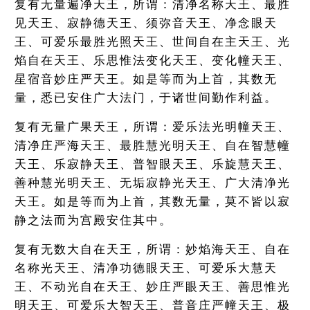
复有无量遍净天王，所谓：清净名称天王、最胜
见天王、寂静德天王、须弥音天王、净念眼天
王、可爱乐最胜光照天王、世间自在主天王、光
焰自在天王、乐思惟法变化天王、变化幢天王、
星宿音妙庄严天王。如是等而为上首，其数无
量，悉已安住广大法门，于诸世间勤作利益。
复有无量广果天王，所谓：爱乐法光明幢天王、
清净庄严海天王、最胜慧光明天王、自在智慧幢
天王、乐寂静天王、普智眼天王、乐旋慧天王、
善种慧光明天王、无垢寂静光天王、广大清净光
天王。如是等而为上首，其数无量，莫不皆以寂
静之法而为宫殿安住其中。
复有无数大自在天王，所谓：妙焰海天王、自在
名称光天王、清净功德眼天王、可爱乐大慧天
王、不动光自在天王、妙庄严眼天王、善思惟光
明天王、可爱乐大智天王、普音庄严幢天王、极