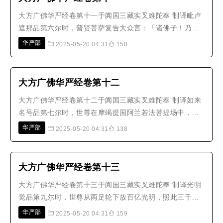
大方广佛华严经卷第十一于阗国三藏实叉难陀奉 制译毗卢
遮那品第六尔时，普贤菩萨复告大众言：「诸佛子！乃往
古世，过世界微尘数劫，复倍是数，有世界海，名：普门
华严部
2025-05-20 04:31
158
净光明。此世界海中，有世界，名：胜音，依摩尼华网海
住，须弥山微尘数世界而为眷属，其形正圆，其地具有无
量庄严，三百重众宝树轮围山所..
大方广佛华严经卷第十二
大方广佛华严经卷第十二于阗国三藏实叉难陀奉 制译如来
名号品第七尔时，世尊在摩竭提国阿兰若法菩提场中，始
成正觉，于普光明殿坐莲华藏师子之座，妙悟皆满，二行
华严部
2025-05-20 04:31
138
永绝；达无相法，住于佛住；得佛平等，到无障处；不可
转法，所行无碍；立不思议，普见三世。与十佛刹微尘数
诸菩萨俱，莫不皆是一生补处，..
大方广佛华严经卷第十三
大方广佛华严经卷第十三于阗国三藏实叉难陀奉 制译光明
觉品第九尔时，世尊从两足轮下放百亿光明，照此三千大
千世界百亿阎浮提、百亿弗婆提、百亿瞿耶尼、百亿郁单
华严部
2025-05-20 04:31
159
越、百亿大海、百亿轮围山、百亿菩萨受生、百亿菩萨出