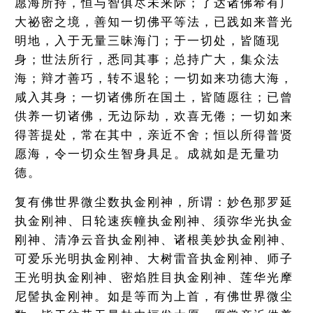
愿海所持，恒与智俱尽未来际；了达诸佛希有广
大祕密之境，善知一切佛平等法，已践如来普光
明地，入于无量三昧海门；于一切处，皆随现
身；世法所行，悉同其事；总持广大，集众法
海；辩才善巧，转不退轮；一切如来功德大海，
咸入其身；一切诸佛所在国土，皆随愿往；已曾
供养一切诸佛，无边际劫，欢喜无倦；一切如来
得菩提处，常在其中，亲近不舍；恒以所得普贤
愿海，令一切众生智身具足。成就如是无量功
德。
复有佛世界微尘数执金刚神，所谓：妙色那罗延
执金刚神、日轮速疾幢执金刚神、须弥华光执金
刚神、清净云音执金刚神、诸根美妙执金刚神、
可爱乐光明执金刚神、大树雷音执金刚神、师子
王光明执金刚神、密焰胜目执金刚神、莲华光摩
尼髻执金刚神。如是等而为上首，有佛世界微尘