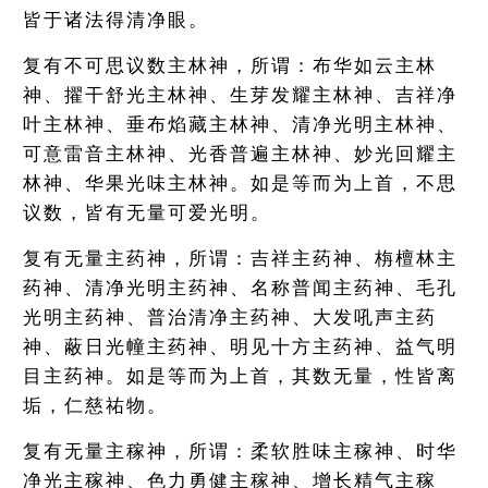
皆于诸法得清净眼。
复有不可思议数主林神，所谓：布华如云主林
神、擢干舒光主林神、生芽发耀主林神、吉祥净
叶主林神、垂布焰藏主林神、清净光明主林神、
可意雷音主林神、光香普遍主林神、妙光回耀主
林神、华果光味主林神。如是等而为上首，不思
议数，皆有无量可爱光明。
复有无量主药神，所谓：吉祥主药神、栴檀林主
药神、清净光明主药神、名称普闻主药神、毛孔
光明主药神、普治清净主药神、大发吼声主药
神、蔽日光幢主药神、明见十方主药神、益气明
目主药神。如是等而为上首，其数无量，性皆离
垢，仁慈祐物。
复有无量主稼神，所谓：柔软胜味主稼神、时华
净光主稼神、色力勇健主稼神、增长精气主稼