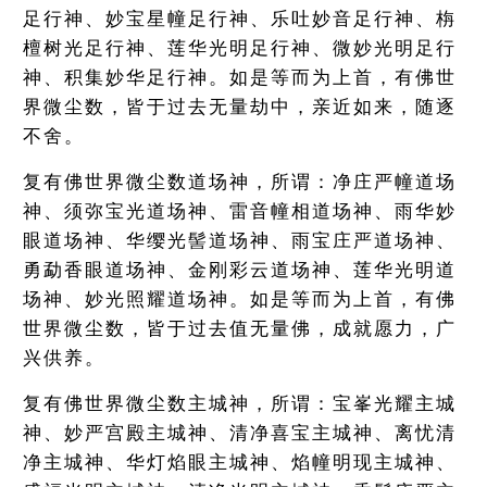
足行神、妙宝星幢足行神、乐吐妙音足行神、栴
檀树光足行神、莲华光明足行神、微妙光明足行
神、积集妙华足行神。如是等而为上首，有佛世
界微尘数，皆于过去无量劫中，亲近如来，随逐
不舍。
复有佛世界微尘数道场神，所谓：净庄严幢道场
神、须弥宝光道场神、雷音幢相道场神、雨华妙
眼道场神、华缨光髻道场神、雨宝庄严道场神、
勇勐香眼道场神、金刚彩云道场神、莲华光明道
场神、妙光照耀道场神。如是等而为上首，有佛
世界微尘数，皆于过去值无量佛，成就愿力，广
兴供养。
复有佛世界微尘数主城神，所谓：宝峯光耀主城
神、妙严宫殿主城神、清净喜宝主城神、离忧清
净主城神、华灯焰眼主城神、焰幢明现主城神、