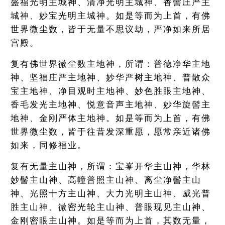
盛福光明主城神、清净光明主城神、香髻庄严主
城神、妙宝光明主城神。如是等而为上首，有佛
世界微尘数，皆于无量不思议劫，严净如来所居
宫殿。
复有佛世界微尘数主地神，所谓：普德净华主地
神、坚福庄严主地神、妙华严树主地神、普散众
宝主地神、净目观时主地神、妙色胜眼主地神、
香毛发光主地神、悦意音声主地神、妙华旋髻主
地神、金刚严体主地神。如是等而为上首，有佛
世界微尘数，皆于往昔发深重愿，愿常亲近诸佛
如来，同修福业。
复有无量主山神，所谓：宝峯开华主山神，华林
妙髻主山神、高幢普照主山神、离尘净髻主山
神、光照十方主山神、大力光明主山神、威光普
胜主山神、微密光轮主山神、普眼现见主山神、
金刚密眼主山神。如是等而为上首，其数无量，