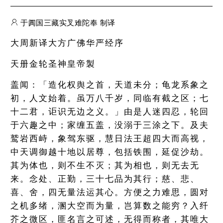
于阗国三藏实叉难陀奉 制译
大周新译大方广佛华严经序
天册金轮圣神皇帝製
盖闻：「造化权舆之首，天道未分；龟龙系象之
初，人文始着。虽万八千岁，同临有截之区；七
十二君，讵识无边之义。」由是人迷四忍，轮回
于六趣之中；家缠五盖，没溺于三涂之下。及夫
鹫岩西峙，象驾东驱，慧日法王超四大而高视，
中天调御越十地以居尊，包括铁围，延促沙劫。
其为体也，则不生不灭；其为相也，则无去无
来。念处、正勤，三十七品为其行；慈、悲、
喜、舍，四无量法运其心。方便之力难思，圆对
之机多绪，溷大空而为量，岂算数之能穷？入纤
芥之微区，匪名言之可述，无得而称者，其唯大