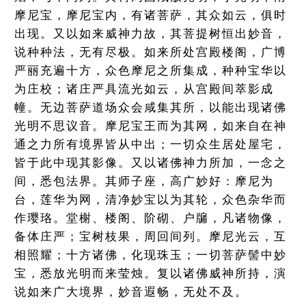
摩尼宝，摩尼宝内，有诸菩萨，其众如云，俱时
出现。又以如来威神力故，其菩提树恒出妙音，
说种种法，无有尽极。如来所处宫殿楼阁，广博
严丽充遍十方，众色摩尼之所集成，种种宝华以
为庄校；诸庄严具流光如云，从宫殿间萃影成
幢。无边菩萨道场众会咸集其所，以能出现诸佛
光明不思议音。摩尼宝王而为其网，如来自在神
通之力所有境界皆从中出；一切众生居处屋宅，
皆于此中现其影像。又以诸佛神力所加，一念之
间，悉包法界。其师子座，高广妙好：摩尼为
台，莲华为网，清净妙宝以为其轮，众色杂华而
作璎珞。堂榭、楼阁、阶砌、户牖，凡诸物像，
备体庄严；宝树枝果，周回间列。摩尼光云，互
相照耀；十方诸佛，化现珠玉；一切菩萨髻中妙
宝，悉放光明而来莹烛。复以诸佛威神所持，演
说如来广大境界，妙音遐畅，无处不及。