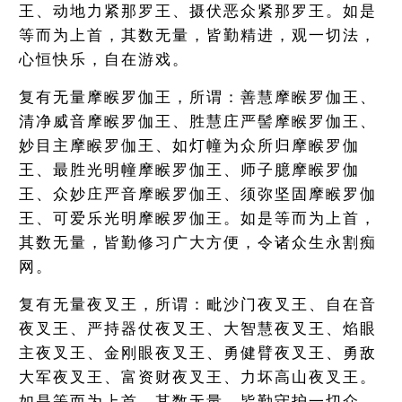
王、动地力紧那罗王、摄伏恶众紧那罗王。如是
等而为上首，其数无量，皆勤精进，观一切法，
心恒快乐，自在游戏。
复有无量摩睺罗伽王，所谓：善慧摩睺罗伽王、
清净威音摩睺罗伽王、胜慧庄严髻摩睺罗伽王、
妙目主摩睺罗伽王、如灯幢为众所归摩睺罗伽
王、最胜光明幢摩睺罗伽王、师子臆摩睺罗伽
王、众妙庄严音摩睺罗伽王、须弥坚固摩睺罗伽
王、可爱乐光明摩睺罗伽王。如是等而为上首，
其数无量，皆勤修习广大方便，令诸众生永割痴
网。
复有无量夜叉王，所谓：毗沙门夜叉王、自在音
夜叉王、严持器仗夜叉王、大智慧夜叉王、焰眼
主夜叉王、金刚眼夜叉王、勇健臂夜叉王、勇敌
大军夜叉王、富资财夜叉王、力坏高山夜叉王。
如是等而为上首，其数无量，皆勤守护一切众