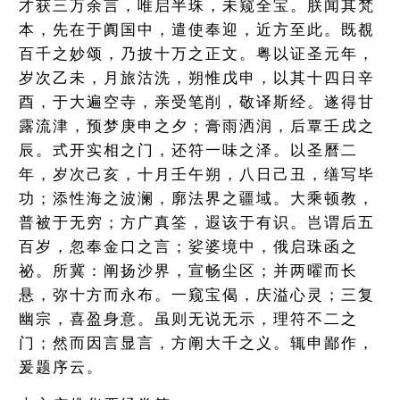
才获三万余言，唯启半珠，未窥全宝。朕闻其梵
本，先在于阗国中，遣使奉迎，近方至此。既覩
百千之妙颂，乃披十万之正文。粤以证圣元年，
岁次乙未，月旅沽洗，朔惟戊申，以其十四日辛
酉，于大遍空寺，亲受笔削，敬译斯经。遂得甘
露流津，预梦庚申之夕；膏雨洒润，后覃壬戌之
辰。式开实相之门，还符一味之泽。以圣曆二
年，岁次己亥，十月壬午朔，八日己丑，缮写毕
功；添性海之波澜，廓法界之疆域。大乘顿教，
普被于无穷；方广真筌，遐该于有识。岂谓后五
百岁，忽奉金口之言；娑婆境中，俄启珠函之
祕。所冀：阐扬沙界，宣畅尘区；并两曜而长
悬，弥十方而永布。一窥宝偈，庆溢心灵；三复
幽宗，喜盈身意。虽则无说无示，理符不二之
门；然而因言显言，方阐大千之义。辄申鄙作，
爰题序云。