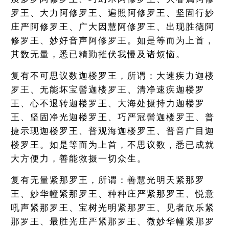
罗王、大力阿修罗王、遍照阿修罗王、坚固行妙
庄严阿修罗王、广大因慧阿修罗王、出现胜德阿
修罗王、妙好音声阿修罗王。如是等而为上首，
其数无量，悉已精勤摧伏我慢及诸烦恼。
复有不可思议数迦楼罗王，所谓：大速疾力迦楼
罗王、无能坏宝髻迦楼罗王、清净速疾迦楼罗
王、心不退转迦楼罗王、大海处摄持力迦楼罗
王、坚固净光迦楼罗王、巧严冠髻迦楼罗王、普
捷示现迦楼罗王、普观海迦楼罗王、普音广目迦
楼罗王。如是等而为上首，不思议数，悉已成就
大方便力，善能救摄一切众生。
复有无量紧那罗王，所谓：善慧光明天紧那罗
王、妙华幢紧那罗王、种种庄严紧那罗王、悦意
吼声紧那罗王、宝树光明紧那罗王、见者欣乐紧
那罗王、最胜光庄严紧那罗王、微妙华幢紧那罗