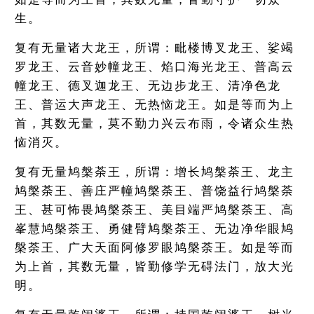
生。
复有无量诸大龙王，所谓：毗楼博叉龙王、娑竭
罗龙王、云音妙幢龙王、焰口海光龙王、普高云
幢龙王、德叉迦龙王、无边步龙王、清净色龙
王、普运大声龙王、无热恼龙王。如是等而为上
首，其数无量，莫不勤力兴云布雨，令诸众生热
恼消灭。
复有无量鸠槃荼王，所谓：增长鸠槃荼王、龙主
鸠槃荼王、善庄严幢鸠槃荼王、普饶益行鸠槃荼
王、甚可怖畏鸠槃荼王、美目端严鸠槃荼王、高
峯慧鸠槃荼王、勇健臂鸠槃荼王、无边净华眼鸠
槃荼王、广大天面阿修罗眼鸠槃荼王。如是等而
为上首，其数无量，皆勤修学无碍法门，放大光
明。