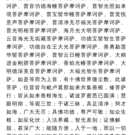
诃萨、普音功德海幢菩萨摩诃萨、普智光照如来
境菩萨摩诃萨、普宝髻华幢菩萨摩诃萨、普觉悦
意声菩萨摩诃萨、普清净无尽福光菩萨摩诃萨、
普光明相菩萨摩诃萨、海月光大明菩萨摩诃萨、
云音海光无垢藏菩萨摩诃萨、功德宝髻智生菩萨
摩诃萨、功德自在王大光菩萨摩诃萨、善勇勐莲
华髻菩萨摩诃萨、普智云日幢菩萨摩诃萨、大精
进金刚脐菩萨摩诃萨、香焰光幢菩萨摩诃萨、大
明德深美音菩萨摩诃萨、大福光智生菩萨摩诃
萨。如是等而为上首，有十佛世界微尘数。此诸
菩萨，往昔皆与毗卢遮那如来共集善根，修菩萨
行；皆从如来善根海生，诸波罗蜜悉已圆满；慧
眼明彻，等观三世；于诸三昧，具足清净；辩才
如海，广大无尽；具佛功德，尊严可敬；知众生
根，如应化伏；入法界藏，智无差别；证佛解
脱，甚深广大；能随方便，入于一地，而以一切