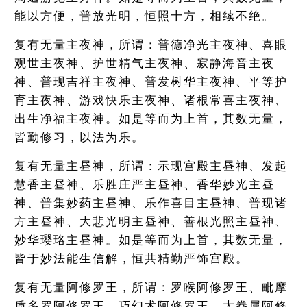
能以方便，普放光明，恒照十方，相续不绝。
复有无量主夜神，所谓：普德净光主夜神、喜眼
观世主夜神、护世精气主夜神、寂静海音主夜
神、普现吉祥主夜神、普发树华主夜神、平等护
育主夜神、游戏快乐主夜神、诸根常喜主夜神、
出生净福主夜神。如是等而为上首，其数无量，
皆勤修习，以法为乐。
复有无量主昼神，所谓：示现宫殿主昼神、发起
慧香主昼神、乐胜庄严主昼神、香华妙光主昼
神、普集妙药主昼神、乐作喜目主昼神、普现诸
方主昼神、大悲光明主昼神、善根光照主昼神、
妙华璎珞主昼神。如是等而为上首，其数无量，
皆于妙法能生信解，恒共精勤严饰宫殿。
复有无量阿修罗王，所谓：罗睺阿修罗王、毗摩
质多罗阿修罗王、巧幻术阿修罗王、大眷属阿修