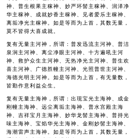
神、普生根果主稼神、妙严环髻主稼神、润泽净
华主稼神、成就妙香主稼神、见者爱乐主稼神、
离垢净光主稼神。如是等而为上首，其数无量，
莫不皆得大喜成就。
复有无量主河神，所谓：普发迅流主河神、普洁
泉涧主河神、离尘净眼主河神、十方遍吼主河
神、救护众生主河神、无热净光主河神、普生欢
喜主河神、广德胜幢主河神、光照普世主河神、
海德光明主河神。如是等而为上首，有无量数，
皆勤作意利益众生。
复有无量主海神，所谓：出现宝光主海神、成金
刚幢主海神、远尘离垢主海神、普水宫殿主海
神、吉祥宝月主海神、妙华龙髻主海神、普持光
味主海神、宝焰华光主海神、金刚妙髻主海神、
海潮雷声主海神。如是等而为上首，其数无量，