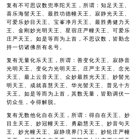
复有不可思议数兜率陀天王，所谓：知足天王、
喜乐海髻天王、最胜功德幢天王、寂静光天王、
可爱乐妙目天王、宝峯净月天王、最胜勇健力天
王、金刚妙光明天王、星宿庄严幢天王、可爱乐
庄严天王。如是等而为上首，不思议数，皆勤念
持一切诸佛所有名号。
复有无量化乐天王，所谓：善变化天王、寂静音
光明天王、变化力光明天王、庄严主天王、念光
天王、最上云音天王、众妙最胜光天王、妙髻光
明天王、成就喜慧天王、华光髻天王、普见十方
天王。如是等而为上首，其数无量，皆勤调伏一
切众生，令得解脱。
复有无数他化自在天王，所谓：得自在天王、妙
目主天王、妙冠幢天王、勇勐慧天王、妙音句天
王、妙光幢天王、寂静境界门天王、妙轮庄严幢