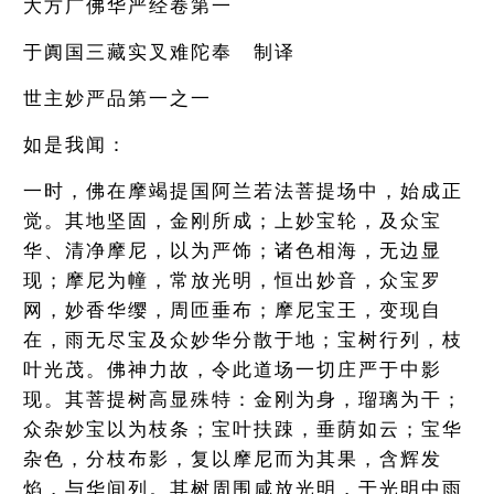
大方广佛华严经卷第一
于阗国三藏实叉难陀奉 制译
世主妙严品第一之一
如是我闻：
一时，佛在摩竭提国阿兰若法菩提场中，始成正
觉。其地坚固，金刚所成；上妙宝轮，及众宝
华、清净摩尼，以为严饰；诸色相海，无边显
现；摩尼为幢，常放光明，恒出妙音，众宝罗
网，妙香华缨，周匝垂布；摩尼宝王，变现自
在，雨无尽宝及众妙华分散于地；宝树行列，枝
叶光茂。佛神力故，令此道场一切庄严于中影
现。其菩提树高显殊特：金刚为身，瑠璃为干；
众杂妙宝以为枝条；宝叶扶踈，垂荫如云；宝华
杂色，分枝布影，复以摩尼而为其果，含辉发
焰，与华间列。其树周围咸放光明，于光明中雨