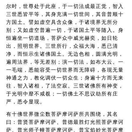
尔时，世尊处于此座，于一切法成最正觉，智入
三世悉皆平等，其身充满一切世间，其音普顺十
方国土。譬如虚空具含众像，于诸境界无所分
别；又如虚空普遍一切，于诸国土平等随入。身
恒遍坐一切道场，菩萨众中威光赫奕，如日轮
出，照明世界。三世所行，众福大海，悉已清
净，而恒示生诸佛国土。无边色相，圆满光明，
遍周法界，等无差别；演一切法，如布大云。一
一毛端，悉能容受一切世界而无障碍，各现无量
神通之力，教化调伏一切众生；身遍十方而无来
往，智入诸相，了法空寂。三世诸佛所有神变，
于光明中靡不咸覩；一切佛土不思议劫所有庄
严，悉令显现。
有十佛世界微尘数菩萨摩诃萨所共围绕，其名
曰：普贤菩萨摩诃萨、普德最胜灯光照菩萨摩诃
萨、普光师子幢菩萨摩诃萨、普宝焰妙光菩萨摩