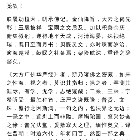
觉欤！
朕曩劫植因，叨承佛记。金仙降旨，大云之偈先
彰；玉扆披祥，宝雨之文后及。加以积善余庆，
俯集微躬，遂得地平天成，河清海晏。殊祯绝
瑞，既日至而月书；贝牒灵文，亦时臻而岁洽。
逾海越漠，献賝之礼备焉；架险航深，重译之辞
罄矣。
《大方广佛华严经》者，斯乃诸佛之密藏，如来
之性海。视之者，莫识其指归；挹之者，罕测其
涯际。有学、无学，志绝窥觎；二乘、三乘，宁
希听受。最胜种智，庄严之迹既隆；普贤、文
殊，愿行之因斯满。一句之内，包法界之无边；
一毫之中，置刹土而非隘。摩竭陀国，肇兴妙会
之缘；普光法堂，爰敷寂灭之理。缅惟奥义，译
在晋朝；时逾六代，年将四百。然圆一部之典，