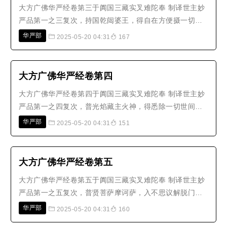
大方广佛华严经卷第三于阗国三藏实叉难陀奉 制译世主妙
严品第一之三复次，持国乾闼婆王，得自在方便摄一切众
生解脱门；树光乾闼婆王，得普见一切功德庄严解脱门；
华严部
2025-05-20 04:31
167
净目乾闼婆王，得永断一切众生忧苦出生欢喜藏解脱门；
华冠乾闼婆王，得永断一切众生邪见惑解脱门；喜步普音
乾闼婆王，得如云广布普荫泽一..
大方广佛华严经卷第四
大方广佛华严经卷第四于阗国三藏实叉难陀奉 制译世主妙
严品第一之四复次，普光焰藏主火神，得悉除一切世间闇
解脱门；普集光幢主火神，得能息一切众生诸惑漂流热恼
华严部
2025-05-20 04:31
151
苦解脱门，大光遍照主火神，得无动福力大悲藏解脱门；
众妙宫殿主火神，得观如来神通力示现无边际解脱门；无
尽光髻主火神，得光明照耀无边..
大方广佛华严经卷第五
大方广佛华严经卷第五于阗国三藏实叉难陀奉 制译世主妙
严品第一之五复次，普贤菩萨摩诃萨，入不思议解脱门方
便海，入如来功德海。所谓：有解脱门，名：严净一切佛
华严部
2025-05-20 04:31
160
国土调伏众生令究竟出离。有解脱门，名：普诣一切如来