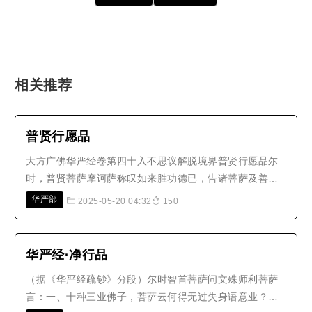
相关推荐
普贤行愿品
大方广佛华严经卷第四十入不思议解脱境界普贤行愿品尔
时，普贤菩萨摩诃萨称叹如来胜功德已，告诸菩萨及善财
言：善男子！如来功德，假使十方一切诸佛，经不可说不
华严部
2025-05-20 04:32
150
可说佛刹极微尘数劫，相续演说，不可穷尽。若欲成就此
功德门，应修十种广大行愿。何等为十？一者、礼敬诸
佛，二者、称赞如来，三者、广修供..
华严经·净行品
（据《华严经疏钞》分段）尔时智首菩萨问文殊师利菩萨
言：一、十种三业佛子，菩萨云何得无过失身语意业？云