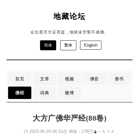
地藏论坛
众生度尽方证菩提，地狱未空誓不成佛。
简体
繁体
English
首页
文章
视频
佛音
善书
佛经
词典
微博
大方广佛华严经(80卷)
2025-05-20 04:31
阅读：178
A
A