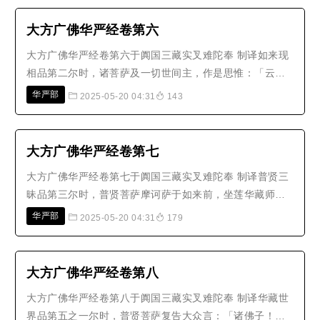
所修具足功德境界。有解脱门，名：安立一切菩萨地诸大
愿海。有解脱门，名：普现法界..
大方广佛华严经卷第六
大方广佛华严经卷第六于阗国三藏实叉难陀奉 制译如来现
相品第二尔时，诸菩萨及一切世间主，作是思惟：「云何
是诸佛地？云何是诸佛境界？云何是诸佛加持？云何是诸
华严部
2025-05-20 04:31
143
佛所行？云何是诸佛力？云何是诸佛无所畏？云何是诸佛
三昧？云何是诸佛神通？云何是诸佛自在？云何是诸佛无
能摄取？云何是诸佛眼？云何是..
大方广佛华严经卷第七
大方广佛华严经卷第七于阗国三藏实叉难陀奉 制译普贤三
昧品第三尔时，普贤菩萨摩诃萨于如来前，坐莲华藏师子
之座，承佛神力，入于三昧。此三昧名：一切诸佛毗卢遮
华严部
2025-05-20 04:31
179
那如来藏身，普入一切佛平等性，能于法界示众影像；广
大无碍，同于虚空；法界海漩，靡不随入；出生一切诸三
昧法，普能包纳十方法界；三世..
大方广佛华严经卷第八
大方广佛华严经卷第八于阗国三藏实叉难陀奉 制译华藏世
界品第五之一尔时，普贤菩萨复告大众言：「诸佛子！此