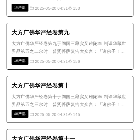
华藏庄严世界海，是毗卢遮那如来往昔于世界海微尘数劫
华严部
2025-05-20 04:31
153
修菩萨行时，一一劫中亲近世界海微尘数佛，一一佛所净
修世界海微尘数大愿之所严净。诸佛子！此华藏庄严世界
海，有须弥山微尘数风轮所持。..
大方广佛华严经卷第九
大方广佛华严经卷第九于阗国三藏实叉难陀奉 制译华藏世
界品第五之二尔时，普贤菩萨复告大众言：「诸佛子！此
无边妙华光香水海东，次有香水海，名：离垢焰藏；出大
华严部
2025-05-20 04:31
156
莲华，名：一切香摩尼王妙庄严；有世界种而住其上，
名：遍照刹旋，以菩萨行吼音为体。此中最下方，有世
界，名：宫殿庄严幢；其形四方，依..
大方广佛华严经卷第十
大方广佛华严经卷第十于阗国三藏实叉难陀奉 制译华藏世
界品第五之三尔时，普贤菩萨复告大众言：「诸佛子！彼
离垢焰藏香水海东，次有香水海，名：变化微妙身；此海
华严部
2025-05-20 04:31
145
中，有世界种，名：善布差别方。次有香水海，名：金刚
眼幢；世界种，名：庄严法界桥。次有香水海，名：种种
莲华妙庄严；世界种，名：恒出..
大方广佛华严经卷第十一