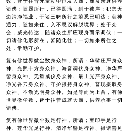
数，皆于往昔无量劫中恒发大愿，愿常亲近供养
诸佛；随愿所行，已得圆满，到于彼岸；积集无
边清净福业，于诸三昧所行之境悉已明达；获神
通力，随如来住，入不思议解脱境界；处于众
会，威光特达，随诸众生所应现身而示调伏；一
切诸佛化形所在，皆随化往；一切如来所住之
处，常勤守护。
复有佛世界微尘数身众神，所谓：华髻庄严身众
神、光照十方身众神、海音调伏身众神、净华严
髻身众神、无量威仪身众神、最上光严身众神、
净光香云身众神、守护摄持身众神、普现摄取身
众神、不动光明身众神。如是等而为上首，有佛
世界微尘数，皆于往昔成就大愿，供养承事一切
诸佛。
复有佛世界微尘数足行神，所谓；宝印手足行
神、莲华光足行神、清净华髻足行神、摄诸善见