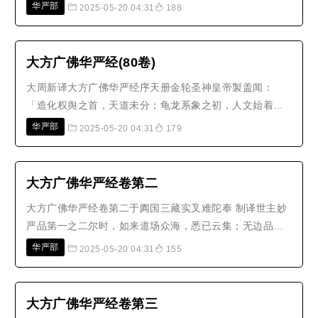
何得不害身语意业？云何得不可毁身语意业？云何得不可
华严部
2025-05-20 04:31
188
坏身语意业？云何得不退转身语意业？云何得不可动身语
意业？云何得殊胜身语意业？云何得清净身语意业？云何
得无染身语意业？云何得智为先导..
大方广佛华严经(80卷)
大周新译大方广佛华严经序天册金轮圣神皇帝製盖闻：
「造化权舆之首，天道未分；龟龙系象之初，人文始着。
虽万八千岁，同临有截之区；七十二君，讵识无边之
华严部
2025-05-20 04:31
179
义。」由是人迷四忍，轮回于六趣之中；家缠五盖，没溺
于三涂之下。及夫鹫岩西峙，象驾东驱，慧日法王超四大
而高视，中天调御越十地以居尊，包括铁..
大方广佛华严经卷第二
大方广佛华严经卷第二于阗国三藏实叉难陀奉 制译世主妙
严品第一之二尔时，如来道场众海，悉已云集；无边品
类，周匝遍满；形色部从，各各差别；随所来方，亲近世
华严部
2025-05-20 04:31
155
尊，一心瞻仰。此诸众会，已离一切烦恼心垢及其余习，
摧重障山，见佛无碍。如是皆以毗卢遮那如来往昔之时，
于劫海中修菩萨行，以四摄事而曾..
大方广佛华严经卷第三