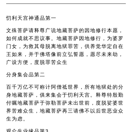
忉利天宫神通品第一
文殊菩萨请释尊广说地藏菩萨的因地修行本愿，
如何成就不思议事。地藏菩萨因地修行，为婆罗
门女，为救其母脱离地狱罪苦，供养觉华定自在
王如来，并于佛塔像前立弘誓愿，愿尽未来劫，
广设方便，度脱罪苦众生
分身集会品第二
百千万亿不可称计阿僧祗世界，所有地狱处的分
身地藏菩萨，俱来集会于忉利天宫。释尊特殷勤
付嘱地藏菩萨于弥勒菩萨未出世前，度脱娑婆世
界苦难众生，地藏菩萨再三请佛不以后世恶业众
生为虑。
观众生业缘品第3