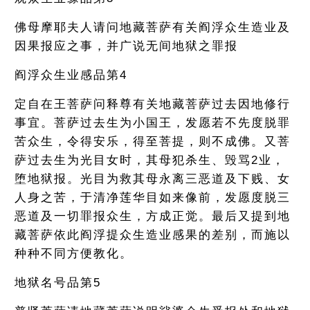
佛母摩耶夫人请问地藏菩萨有关阎浮众生造业及
因果报应之事，并广说无间地狱之罪报
阎浮众生业感品第4
定自在王菩萨问释尊有关地藏菩萨过去因地修行
事宜。菩萨过去生为小国王，发愿若不先度脱罪
苦众生，令得安乐，得至菩提，则不成佛。又菩
萨过去生为光目女时，其母犯杀生、毁骂2业，
堕地狱报。光目为救其母永离三恶道及下贱、女
人身之苦，于清净莲华目如来像前，发愿度脱三
恶道及一切罪报众生，方成正觉。最后又提到地
藏菩萨依此阎浮提众生造业感果的差别，而施以
种种不同方便教化。
地狱名号品第5