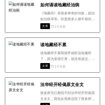
如何诵读地藏经治病
《地藏经》有很多神奇的功效，就比
如治病等等。但是很多人都不相信它
的效果，还说它的不好，这样自然就
文章
1个月前
是更不能体会到它的作用了。其实，
要想体会到《地藏经》治病的功效，
不是在嘴上说一下，就会有作用的，
读地藏经不累
关键就是看你怎么读《地藏经》了。
读地藏经不累我很早就听说地藏经
那我们要怎么做呢？接下来可以一起
了，因为觉得它厚，就没有读过，但
看看。在读《地藏经》的时..
是看了许多人读地藏经的感应，今年
文章
1个月前
的七月，有一个朋友的亲戚病危，我
得知后，托我朋友为他带去一串念
珠，朋友说他家的人不信佛，他家的
法华经开经偈原文全文
孩子们也不会让他要的。我说还是试
很多师兄们都找不到法华经开经偈原
一试吧，我嘱咐朋友不要勉强，要谦
文全文，我也从我身边找了很多师兄
恭礼貌，若他能要就教他念佛，..
们，问他们有没有法华经开经偈原文