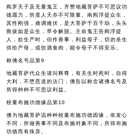
阎罗天子及无量鬼王，齐赞地藏菩萨不可思议功
德愿力，所度人天亦不可限量。南阎浮提众生，
其性刚强，难调难伏，是大菩萨于百千劫，头头
救拔如是众生，早令解脱。主命鬼王告阎浮提
人，欲生产时，但作善事，利益母子，切勿杀生
供给产母，或饮酒食肉，能令母子不得安乐。
称佛名号品第9
地藏菩萨代众生请问释尊，有关生时死时，自得
大利，不堕恶道的法门，佛告以称念诸佛名号及
所得种种不可思议利益。
校量布施功德缘品第10
佛为地藏菩萨说种种校量布施功德因缘，依发心
不同，所做善事不同及布施对象不同，所得布施
功德而有殊异。