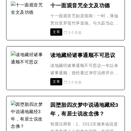
引上金阶，大誓弘开，普愿离尘埃。
十一面观音咒全文及功德
南无莲池海会佛菩萨(三称三拜)【开
十一面观音咒如是我闻：一时，薄伽
经偈】无上甚深微妙法，百千万劫难
梵住室罗筏竹笋道场。与大苾刍众千
遭遇，我今见闻得受持，愿解..
二百五十人俱。菩萨摩诃萨无量无
文章
1个月前
数。慈氏菩萨而为上首。复有无量苾
刍、苾刍尼、邬波索迦、邬波斯迦。
及诸天、龙、药叉、犍达缚、阿素
读地藏经诸事通顺不可思议
洛、揭路茶、紧捺洛、莫呼洛伽、鸠
读地藏经诸事通顺不可思议一年以来
畔茶、毕舍遮、人、非人等。大众围
诸事通顺，曾经看过净空法师开示，
遶供养恭敬。尊重赞叹而为说法..
制心一处，无事不办，当时不理解，
文章
1个月前
近一年以来读地藏经深有体会，女儿
年前考研曾经祈求地藏菩萨加持，希
望考上但成绩不理想，我认为是自己
因堕胎四次梦中说诵地藏经3
福报不够，结果公务员考试成绩还是
年，有居士说改念佛？
不理想，我不回心，继续读地藏经回
向孩子冤亲债主，结果孩子..
智渡法师答：1、2012灾难来临说是