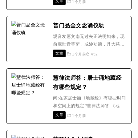
文章
1个月前
全文，有一位与法华经结缘五年的师
兄给我找到了，在这里非常感谢这位
师兄。下面我给各位师兄们看一看法
普门品全文念诵仪轨
华经开经偈原文全文。法华经开经
观音发愿文南无过去正法明如来，现
偈：六万余言七轴装，无边妙意广含
前观世音菩萨，成妙功德，具大慈
藏。白玉齿边流舍利，红莲舌..
悲，於一身心，现千手眼，照见法
文章
1个月前
452
界，护持众生，令发广大道心，教持
圆满神咒，永离恶道，得生佛前;无间
重愆，缠身恶疾，莫能救济，悉使消
慧律法师答：居士诵地藏经
除，三昧辩才，现生求愿，咸令果
有哪些规定？
遂，决定无疑，能使速获三乘，早登
佛地，威神之力，叹莫能穷，故..
问:在家居士诵《地藏经》有哪些时间
和空间上的规定?慧律法师答:《地藏
经》比较长,要三个小时才能念完,一
文章
1个月前
般在家居士没有这么多时间,所以,放
在初一、十五念就可以。诵《地藏
经》的时间可以自己调整,法无定法,