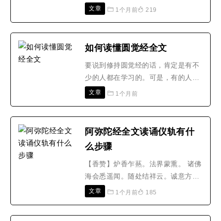
可消除业障。为密宗忏悔、消除业障
文章
1个月前
219
最殊胜的咒语之一。心咒原文：嗡班
扎尔萨埵吽。金刚萨埵心咒注音：
ōng bān zhā er sà duǒ hōng。发音
如何读懂圆觉经全文
注解：嗡：这里建议读作(ōng)，佛
要说到修持圆觉经的话，肯定是有不
教咒语里的“嗡”和“唵”都是对古梵
少的人都在学习的。可是，有的人在
语“om”的译音字。..
读了圆觉经的时候，就会有很好的领
文章
1个月前
悟，有的人却是没有任何感悟的。因
此，我们在修持圆觉经的时候，还应
该知道要怎么读懂圆觉经，才会对我
阿弥陀经全文读诵仪轨有什
们自身有很多的帮助的。那么我们应
么步骤
该做什么呢?下面我们可以一起看
看。一、诵读圆觉经的期间，..
【香赞】炉香乍爇。法界蒙熏。 诸佛
海会悉遥闻。随处结祥云。诚意方
殷。诸佛现全身。南无香云盖菩萨摩
文章
1个月前
185
诃萨(三称三拜)【莲池赞】莲池海
会，弥陀如来，观音势至坐莲台，接