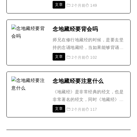
行法门，药师经和地藏经只是其中流
文章
2个月前
149
行比较广泛的，在佛学的世界里还有
很多其他种类的修行法门，每一个修
行法门都蕴含着无上的大道理、大智
念地藏经要背会吗
慧。药师经原文有5290个字，其中讲
师兄在修行地藏经的时候，是要去坚
述的是关于药师佛发下十二大愿，帮
持的念诵地藏经，当如果能够背诵下
助众生摆脱苦难，帮助众生..
来也是非常好的，但也不是要强求大
文章
2个月前
102
家一定要去坚持的背诵，只要我们是
用心的去修行地藏经，那么念诵、背
诵都是可以的，而且在念诵的过程
念地藏经要注意什么
中，我们最好是要知道念诵的注意事
《地藏经》是非常经典的经文，也是
项有什么。1、佛门讲究信、愿、行
非常著名的经文，同时《地藏经》还
的结合，因此诵地藏经时要对..
是一切经文的基础，所以很多的人都
文章
2个月前
117
在念诵《地藏经》，接下来让我们一
起来看一下，念《地藏经》要注意什
么。读诵《地藏经》的好处非常多，