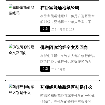
些道理，对我们有哪些好处，下面我
在卧室能诵地藏经吗
们就去了解念地藏经的方法吧!1、众
在卧室能诵地藏经，但是在选择卧室
生赶过来听经需要时间，读经前请先
的时候，要选择一个单人卧室，不要
顶礼和祈请地藏王菩萨和韦..
在夫妻卧室。因为夫妻卧室是双方亲
文章
1个月前
127
密的地方，在这个房间诵地藏经是对
经文的不敬，所以建议大家选择一个
单人卧室。其实在诵地藏经时，除了
佛说阿弥陀经全文及回向
要注意这一点外，也要注意其他的问
在我们生活中有许多人都在修行佛说
题，下面我们一起来看看吧!诵地藏经
阿弥陀经，修行佛说阿弥陀经的方法
的注意事项：1、诵经的时..
是有很多的，大多数还是比较喜欢诵
文章
2个月前
读佛说阿弥陀经，学习过佛说阿弥陀
经的人都知道，我们在结束的时候都
要有一个回向，而且回向这环节也是
药师经和地藏经区别是什么
非常重要的，下面就让大家介绍下佛
药师经和地藏经都属于佛学的一种修
说阿弥陀经全文及回向吧。佛说阿弥
行法门。在佛学的修行中有很多的修
陀经全文及回向：【香赞】..