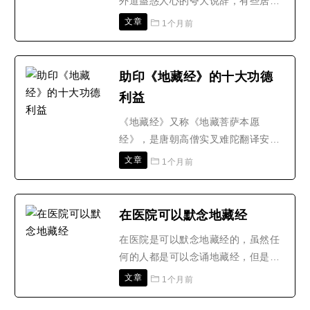
外道蛊惑人心的夸大说辞，有些居士
迷信，迷信之言不听为好，因其自误
文章
1个月前
误人。2、你有梦里告诉要诵三年的
意识，还是继续念你的经，何况念经
之余尚可念佛，不必将念经停下的。
助印《地藏经》的十大功德
3、你堕胎四次，建议在诵《地藏
利益
经》时，不妨加念那摩救胎地藏菩萨
摩诃萨..
《地藏经》又称《地藏菩萨本愿
经》，是唐朝高僧实叉难陀翻译安忍
不动犹如大地，静虑深密犹如秘藏，
文章
1个月前
所以称为地藏。《地藏经》中虽然提
到种种鬼王的名字，种种地狱的境
界，但都是在围绕孝道在阐述。从开
在医院可以默念地藏经
始就讲到释迦牟尼佛为报生母之恩而
在医院是可以默念地藏经的，虽然任
到忉利天为母说法。地藏王菩萨世世
何的人都是可以念诵地藏经，但是师
化身救度生身母亲出离三恶道之苦..
兄在念诵的过程中，一定要知道正确
文章
1个月前
念诵地藏经的方法是什么，这样我们
才能很好的体会到地藏经中讲解了哪