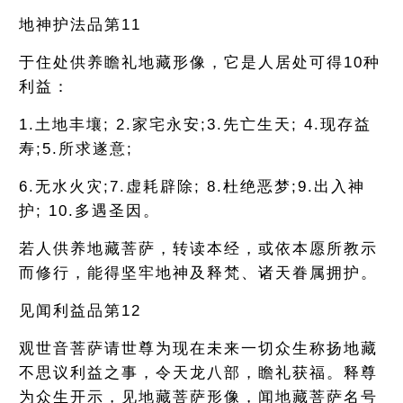
地神护法品第11
于住处供养瞻礼地藏形像，它是人居处可得10种
利益：
1.土地丰壤; 2.家宅永安;3.先亡生天; 4.现存益
寿;5.所求遂意;
6.无水火灾;7.虚耗辟除; 8.杜绝恶梦;9.出入神
护; 10.多遇圣因。
若人供养地藏菩萨，转读本经，或依本愿所教示
而修行，能得坚牢地神及释梵、诸天眷属拥护。
见闻利益品第12
观世音菩萨请世尊为现在未来一切众生称扬地藏
不思议利益之事，令天龙八部，瞻礼获福。释尊
为众生开示，见地藏菩萨形像，闻地藏菩萨名号