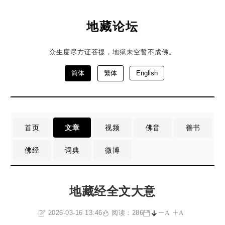
地藏论坛
众生度尽方证菩提，地狱未空誓不成佛。
简体
繁体
English
首页
文章
视频
佛音
善书
佛经
词典
微博
地藏经全文大意
2026-03-16 13:46
阅读：286
A
A