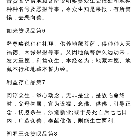
普贤菩萨请地藏菩萨说明娑婆众生受报处和地狱
种种名号及恶报等事，令众生知是果报，有所警
惕，去恶向善。
如来赞叹品第6
释尊略说种种礼拜、供养地藏菩萨，得种种人天
福德、因缘果报等事。又因地藏菩萨久远劫来，
发大重愿，利益众生，本经名为：地藏本愿、地
藏本行和地藏本誓力经。
利益存亡品第7
阎浮众生，举心动念，无非是业，是故临命终
时，父母眷属，宜为设福，念佛、供佛，引导正
念，切忽杀生，添造新业;或于身死亡后七七日
内，广造众善，奉献佛僧，则能生亡两利。
阎罗王众赞叹品第8