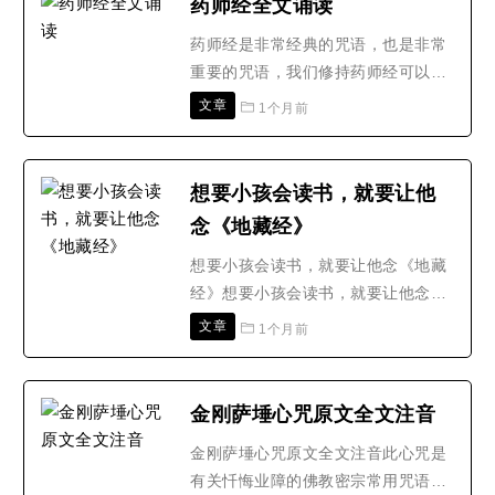
药师经全文诵读
白天、晚上都可以诵,佛菩萨上班不打
药师经是非常经典的咒语，也是非常
卡,二十四个小时都上班,随时随地呼
重要的咒语，我们修持药师经可以让
叫他都在,尽虚空遍法界尽..
我们获得很多的好处，不但可以为我
文章
1个月前
们增加福报，还可以让我们获得无量
的功德，接下来让我们一起来看一
下，药师经全文诵读的功德。《药师
想要小孩会读书，就要让他
经》之功德利益如下文所述一、药师
念《地藏经》
法门以读诵《药师琉璃光如来本愿功
德经》，念药师咒，念南无药..
想要小孩会读书，就要让他念《地藏
经》想要小孩会读书，就要让他念
《地藏经》以前的读书人，想要考个
文章
1个月前
进士举人，有几本书是必看的。一本
是《太上感应篇》，还有一本《文昌
帝君阴骘文》。这两本书，是劝人行
金刚萨埵心咒原文全文注音
善，忏悔业障的。在古人看来，能考
金刚萨埵心咒原文全文注音此心咒是
进士，当个官，这些是祖上的阴德，
有关忏悔业障的佛教密宗常用咒语，
那阴德来自哪里？这两本书有..