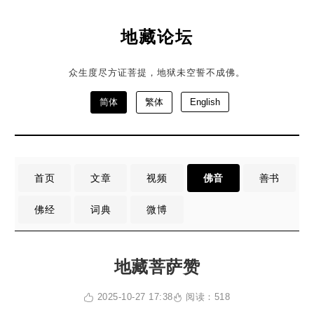
地藏论坛
众生度尽方证菩提，地狱未空誓不成佛。
简体
繁体
English
首页
文章
视频
佛音
善书
佛经
词典
微博
地藏菩萨赞
2025-10-27 17:38
阅读：518