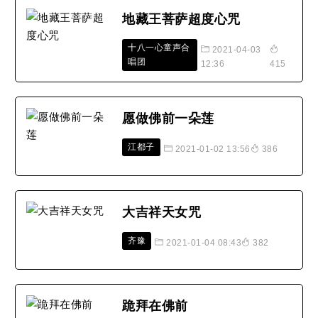
地藏王菩萨超度心咒
十八一心童声合
2021-04-03
唱团
12:36
415
愿做佛前一朵莲
江都子
2021-01-02 13:56
386
大吉祥天女咒
齐豫
2021-01-04 08:43
382
跪拜在佛前