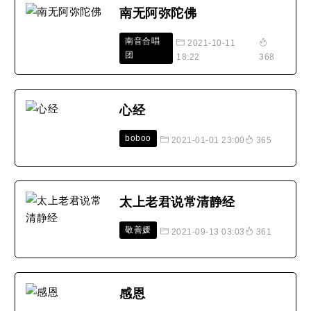
南无阿弥陀佛
南音合唱
2021-10-11
团
18:22
368
心经
boboo
2021-01-01 23:00
365
太上老君说常清静经
敬善媛
2021-09-13 03:03
361
感恩