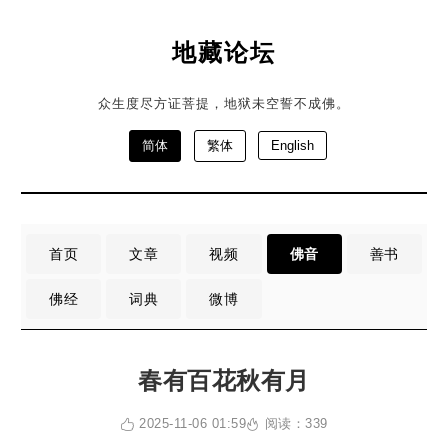
地藏论坛
众生度尽方证菩提，地狱未空誓不成佛。
简体
繁体
English
首页
文章
视频
佛音
善书
佛经
词典
微博
春有百花秋有月
2025-11-06 01:59
阅读：339