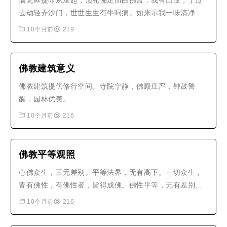
憍梵钵提即从座起，顶礼佛足而白佛言：我有口业，于过
去劫轻弄沙门，世世生生有牛呞病。如来示我一味清净心
地法门，我得灭心入三摩地。观味之知非体非物，应念得
10个月前
219
超世间诸漏。内脱身心，外遗世界，远离三有，如鸟出
笼。离垢销尘，法眼清净，成阿罗汉。如来亲印登无学
道。佛问圆通，如我所证，还味旋知，..
佛教建筑意义
佛教建筑提供修行空间。寺院宁静，佛殿庄严，钟鼓警
醒，园林优美。
10个月前
216
佛教平等观照
心佛众生，三无差别。平等法界，无有高下。一切众生，
皆有佛性，有佛性者，皆得成佛。佛性平等，无有差别。
圣凡同体，迷悟殊途。但离妄缘，即如如佛。
10个月前
216