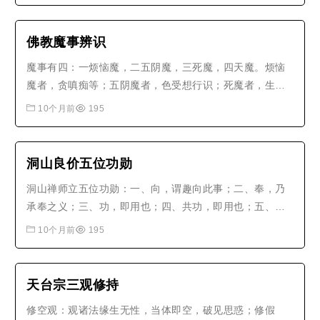
佛教魔事辨识
魔事有四：一烦恼魔，二五阴魔，三死魔，四天魔。烦恼
魔者，贪嗔痴等；五阴魔者，色受想行识；死魔者，生死
轮回；天魔者，欲界第六天魔王。修行之人，当正知见，
10个月前
195
持净戒，修定慧，方能降魔。若见光见花，或闻声闻香，
或得神通，或见佛菩萨，皆不可执着，但观空寂，魔自消
退。切记：佛来佛斩，魔来魔斩，..
洞山良价五位功勋
洞山禅师立五位功勋：一、向，谓趣向此事；二、奉，乃
承奉之义；三、功，即用也；四、共功，即用也；五、功
功，即用也。僧问：如何是向？师曰：吃饭时作么生？
10个月前
195
曰：如何是奉？师曰：背时作么生？曰：如何是功？师
曰：放下钁头时作么生？曰：如何是共功？师曰：不得
色。曰：如何是功功？师曰：不共。此五..
天台宗三观修持
修空观：观诸法缘生无性，当体即空，破见思惑；修假