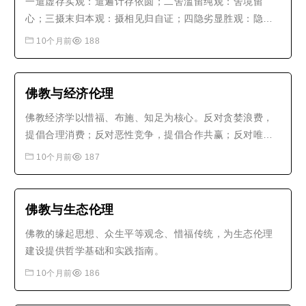
一遣虚存实观：遣遍计存依圆；二舍滥留纯观：舍境留
心；三摄末归本观：摄相见归自证；四隐劣显胜观：隐心
所显心王；五遣相证性观：遣依他证圆成。此五重观门，
10个月前
188
从粗至细，从浅至深。
佛教与经济伦理
佛教经济学以惜福、布施、知足为核心。反对贪婪浪费，
提倡合理消费；反对恶性竞争，提倡合作共赢；反对唯利
是图，提倡社会责任。这种经济伦理，有助于建立可持续
10个月前
187
的经济发展模式，实现人与自然、人与社会的和谐共处。..
佛教与生态伦理
佛教的缘起思想、众生平等观念、惜福传统，为生态伦理
建设提供哲学基础和实践指南。
10个月前
186