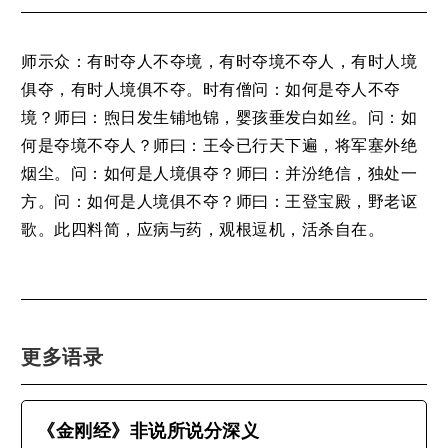
师示众：有时夺人不夺境，有时夺境不夺人，有时人境
俱夺，有时人境俱不夺。时有僧问：如何是夺人不夺
境？师曰：煦日发生铺地锦，婴孩垂发白如丝。问：如
何是夺境不夺人？师曰：王令已行天下遍，将军塞外绝
烟尘。问：如何是人境俱夺？师曰：并汾绝信，独处一
方。问：如何是人境俱不夺？师曰：王登宝殿，野老讴
歌。此四料简，应病与药，观根逗机，活杀自在。
更多语录
《金刚经》非说所说分深义