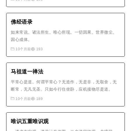
一时清净。
佛经语录
如来常说。诸法所生。唯心所现。一切因果。世界微尘。
因心成体。
10个月前
193
马祖道一禅法
平常心是道。何谓平常心？无造作，无是非，无取舍，无
断常，无凡无圣。只如今行住坐卧，应机接物尽是道。
10个月前
189
唯识五重唯识观