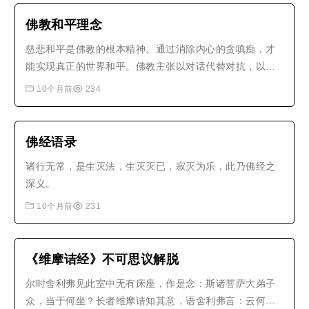
佛教和平理念
慈悲和平是佛教的根本精神。通过消除内心的贪嗔痴，才
能实现真正的世界和平。佛教主张以对话代替对抗，以理
解代替误解，以包容代替排斥，为构建和谐世界提供智慧
10个月前
234
支持。
佛经语录
诸行无常，是生灭法，生灭灭已，寂灭为乐，此乃佛经之
深义。
10个月前
231
《维摩诘经》不可思议解脱
尔时舍利弗见此室中无有床座，作是念：斯诸菩萨大弟子
众，当于何坐？长者维摩诘知其意，语舍利弗言：云何仁