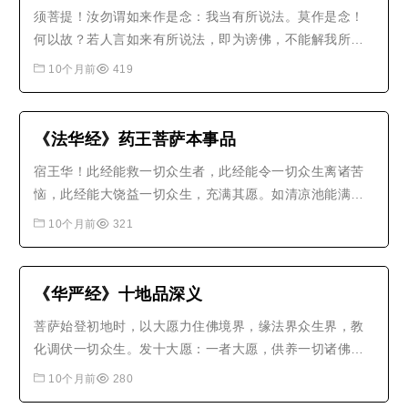
须菩提！汝勿谓如来作是念：我当有所说法。莫作是念！
何以故？若人言如来有所说法，即为谤佛，不能解我所说
故。须菩提！说法者，无法可说，是名说法。尔时慧命须
10个月前
419
菩提白佛言：世尊！颇有众生，于未来世闻说是法，生信
心不？佛言：须菩提！彼非众生，非不众生。何以故？须
菩提！众生众生者，如来说非众生..
《法华经》药王菩萨本事品
宿王华！此经能救一切众生者，此经能令一切众生离诸苦
恼，此经能大饶益一切众生，充满其愿。如清凉池能满一
切诸渴乏者，如寒者得火，如裸者得衣，如商人得主，如
10个月前
321
子得母，如渡得船，如病得医，如暗得灯，如贫得宝，如
民得王，如贾客得海，如炬除暗。此法华经亦复如是，能
令众生离一切苦、一切病痛，能解..
《华严经》十地品深义
菩萨始登初地时，以大愿力住佛境界，缘法界众生界，教
化调伏一切众生。发十大愿：一者大愿，供养一切诸佛；
二者大愿，护持一切佛法；三者大愿，示现一切世界；四
10个月前
280
者大愿，教化一切众生；五者大愿，具足一切功德；六者