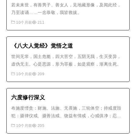
若未来世，有善男子、善女人，见地藏形像，及闻此经，
乃至读诵……一念恭敬，我皆救拔。
10个月前
211
《八大人觉经》觉悟之道
世间无常，国土危脆，四大苦空，五阴无我，生灭变异，
虚伪无主。心是恶源，形为罪薮，如是观察，渐离生死。
10个月前
209
六度修行深义
布施度悭贪：财施、法施、无畏施，三轮体空；持戒度毁
犯：摄律仪戒、摄善法戒、饶益有情戒，心戒俱净；忍辱
度嗔恚：耐怨害忍、安受苦忍、谛察法忍，无生法忍；精
10个月前
205
进度懈怠：断精进、修精进、求化精进，不休息心；禅定