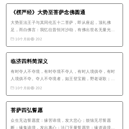
度散乱：世间禅、出世禅、出世止上禅，寂而常照；智慧
度愚痴：闻所成慧、思所成慧、修..
《楞严经》大势至菩萨念佛圆通
大势至法王子与其同伦五十二菩萨，即从座起，顶礼佛
足，而白佛言：我忆往昔恒河沙劫，有佛出世名无量光，
十二如来相继一劫，其最后佛名超日月光，彼佛教我念佛
10个月前
202
三昧。譬如有人，一专为忆，一人专忘，如是二人，若逢
不逢，或见非见。二人相忆，二忆念深，如是乃至从生至
生，同于形影，不相乖异。十方如来..
临济四料简深义
有时夺人不夺境，有时夺境不夺人，有时人境俱夺，有时
人境俱不夺。夺人不夺境者，如王登宝殿，野老讴歌；夺
境不夺人者，如王令已行，遍臣奉旨；人境俱夺者，如并
10个月前
202
汾绝信，独处一方；人境俱不夺者，如王登宝殿，旧臣簇
拥。此四料简，乃临济接人之机用，应病与药，随根授
法。学人若能于此透得，方知临济门..
菩萨四弘誓愿
众生无边誓愿度：缘苦谛境，发大悲心；烦恼无尽誓愿
断：缘集谛境，发出离心；法门无量誓愿学：缘道谛境，