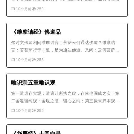
中月，如镜中见其面像，如热时焰，如呼声响，如空中
10个月前
259
云，如水聚沫，如水上泡，如芭蕉坚，如电久住，如第五
大，如第六阴，如第七情，如十三入，如十九界，菩萨观
众生为若此。如无色界色，如焦谷芽，..
《维摩诘经》佛道品
尔时文殊师利问维摩诘言：菩萨云何通达佛道？维摩诘
言：若菩萨行于非道，是为通达佛道。又问：云何菩萨行
于非道？答曰：若菩萨行五无间，而无恼恚；至于地狱，
10个月前
258
无诸罪垢；至于畜生，无有无明憍慢等过；至于饿鬼，而
具足功德；行色无色界道，不以为胜。示行贪欲，离诸染
著；示行嗔恚，于诸众生无有恚碍；..
唯识宗五重唯识观
第一遣虚存实观：遣遍计所执之虚，存依他圆成之实；第
二舍滥留纯观：舍境之滥，留心之纯；第三摄末归本观：
摄相见末，归识体本；第四隐劣显胜观：隐心所劣，显心
10个月前
255
王胜；第五遣相证性观：遣依他相，证圆成性。此五重观
门，从粗至细，从浅至深，渐次证人唯识实性。..
《华严经》十回向品