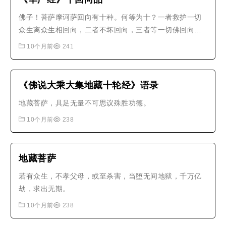
佛子！菩萨摩诃萨回向有十种。何等为十？一者救护一切
众生离众生相回向，二者不坏回向，三者等一切佛回向，
四者至一切处回向，五者无尽功德藏回向，六者随顺平等
10个月前
241
善根回向，七者随顺等观一切众生回向，八者如相回向，
九者无缚无著解脱回向，十者法界无量回向。佛子！是为
菩萨摩诃萨十种回向。过去未来现..
《佛说大乘大集地藏十轮经》语录
地藏菩萨，具足无量不可思议殊胜功德。
10个月前
238
地藏菩萨
若有众生，不孝父母，或至杀害，当堕无间地狱，千万亿
劫，求出无期。
10个月前
238