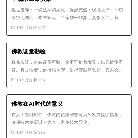
观世俗谛：一切法如幻如化，缘起宛然；观胜义谛：一切
法空无自性，本来寂灭。二谛非一非异，真俗不二。若执
世俗为实，堕常见；若执胜义为断，堕断见。离此二边，
10个月前
197
方显中道实相。如龙树菩萨云：诸佛依二谛，为众生说
法，一以世俗谛，二第一义谛。若人不能知，分别于二
谛，则于深佛法，不知真实义。..
佛教证量勘验
真修实证，必有证量可验。然不可执着境界，以凡情测圣
智。真见性者，必得根本智，后得智自然发起。其人心地
开朗，烦恼轻微，智慧增明，慈悲广大，于一切境得大自
10个月前
196
在。若但得些光影，或有些感应，或有些神通，而烦恼依
旧，我执仍深，则非真悟。古人云：不贵子行履，只贵子
见地。见地若真，行履自至。..
佛教在AI时代的意义
在人工智能时代，佛教的伦理智慧可为AI发展提供指导，
确保技术发展以人为本，避免技术异化。
10个月前
195