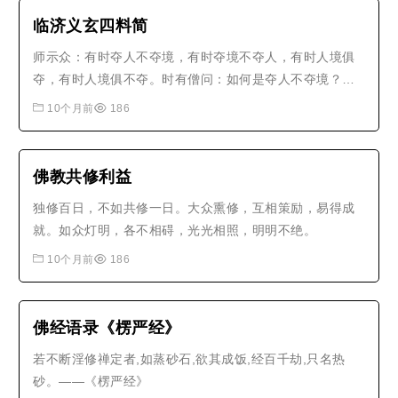
临济义玄四料简
师示众：有时夺人不夺境，有时夺境不夺人，有时人境俱
夺，有时人境俱不夺。时有僧问：如何是夺人不夺境？师
曰：煦日发生铺地锦，婴孩垂发白如丝。问：如何是夺境
10个月前
186
不夺人？师曰：王令已行天下遍，将军塞外绝烟尘。问：
如何是人境俱夺？师曰：并汾绝信，独处一方。问：如何
是人境俱不夺？师曰：王登宝殿，..
佛教共修利益
独修百日，不如共修一日。大众熏修，互相策励，易得成
就。如众灯明，各不相碍，光光相照，明明不绝。
10个月前
186
佛经语录《楞严经》
若不断淫修禅定者,如蒸砂石,欲其成饭,经百千劫,只名热
砂。——《楞严经》