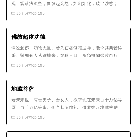
观：观诸法虽空，而缘起宛然，如幻如化，破尘沙惑；修
中观：观诸法非空非假，即空即假，双遮双照，破无明
10个月前
195
惑。三观在一心中修，不前不后，非一非异。如天台智者
大师云：一空一切空，无假中而不空；一假一切假，无空
中而不假；一中一切中，无空假而不中..
佛教超度功德
诵经念佛，功德无量。若为亡者修福追荐，能令其离苦得
乐。譬如有人从远地来，绝粮三日，所负担物强过百斤，
忽遇邻人更附少物，以是之故转复困重。
10个月前
195
地藏菩萨
若未来世，有善男子、善女人，欲求现在未来百千万亿等
愿，百千万亿等事。但当归依瞻礼、供养赞叹地藏菩萨形
像，如是所愿所求，悉皆成就。
10个月前
195