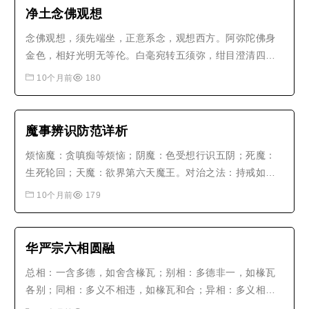
净土念佛观想
念佛观想，须先端坐，正意系念，观想西方。阿弥陀佛身
金色，相好光明无等伦。白毫宛转五须弥，绀目澄清四大
海。光中化佛无数亿，化菩萨众亦无边。四十八愿度众
10个月前
180
生，九品咸令登彼岸。若能如是观想者，必得往生安乐
国。..
魔事辨识防范详析
烦恼魔：贪嗔痴等烦恼；阴魔：色受想行识五阴；死魔：
生死轮回；天魔：欲界第六天魔王。对治之法：持戒如盔
甲，定力如城墙，智慧如统帅，慈悲如良药。若见光见
10个月前
179
花，或闻声闻香，或得神通，或见佛菩萨，皆不可执着。..
华严宗六相圆融
总相：一含多德，如舍含椽瓦；别相：多德非一，如椽瓦
各别；同相：多义不相违，如椽瓦和合；异相：多义相望
异，如椽瓦形别；成相：由此诸缘起成，如椽瓦成舍；坏