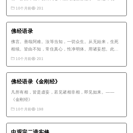
发求法心；佛道无上誓愿成：缘灭谛境，发菩提心。此四
10个月前
201
弘愿，尽虚空，遍法界，一切时，一切处，念念相续，无
有间断。菩萨因地发此大愿，果地圆成无上菩提。修行之
人，当时时提撕，刻刻不忘，方名真..
佛经语录
佛言。善哉阿难。汝等当知，一切众生。从无始来，生死
相续。皆由不知，常住真心，性净明体。用诸妄想。此想
不真。故有轮转。
10个月前
201
佛经语录《金刚经》
凡所有相，皆是虚妄，若见诸相非相，即见如来。——
《金刚经》
10个月前
198
中观宗二谛实修