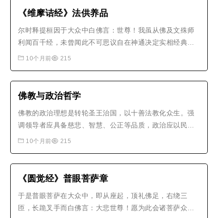
《维摩诘经》法供养品
尔时释提桓因于大众中白佛言：世尊！我虽从佛及文殊师
利闻百千经，未曾闻此不可思议自在神通决定实相经典。
如我解佛所说义趣，若有众生闻此经法，信解受持读诵之
10个月前
215
者，必得是法不疑。何况如说修行？斯人则为闭众恶趣，
开诸善门，常为诸佛之所护念，降伏外学，摧灭魔怨，修
治菩提，安处道场，履践如来所行..
佛教与政治哲学
佛教的政治理想是转轮圣王治国，以十善法教化众生。强
调领导者应具备慈悲、智慧、公正等品质，政治应以民生
为本，以道德为基。这种政治哲学，对现代政治文明建设
10个月前
215
有重要借鉴意义，可促进社会的公平正义与和谐稳定。..
《圆觉经》普眼菩萨章
于是普眼菩萨在大众中，即从座起，顶礼佛足，右绕三
匝，长跪叉手而白佛言：大悲世尊！愿为此会诸菩萨众，