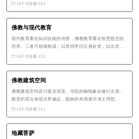
及为末世一切众生，演说菩萨修行渐次，云何思惟？云何
10个月前
213
住持？众生未悟，作何方便普令开悟？世尊！若彼众生无
正方便及正思惟，闻佛如来说此三昧，心生迷闷，即于圆
觉不能悟入。愿兴慈悲，为我等辈及..
佛教与现代教育
现代教育重在知识技能的传授，佛教教育重在智慧慈悲的
培养。二者可相辅相成：以世间学问立身处世，以出世智
慧安顿心灵。佛教的因材施教、启发式教学、知行合一等
10个月前
213
教育方法，对现代教育有重要启示。将佛教的慈悲智慧融
入现代教育，可培养德才兼备、身心和谐的人才。..
佛教建筑空间
佛教建筑空间设计蕴含深意。寺院的轴线象征修行次第，
殿堂的层次体现法界缘起，园林的布局展示净土理想。
10个月前
211
地藏菩萨