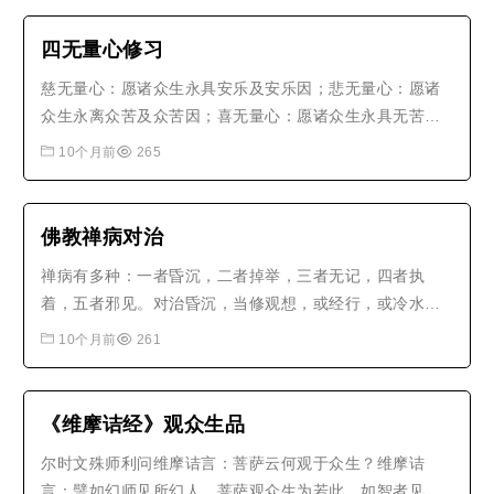
大愿，修习一切菩萨行；七者大愿，成就一切菩萨道；八
者大愿，普入一切法门；九者大愿..
四无量心修习
慈无量心：愿诸众生永具安乐及安乐因；悲无量心：愿诸
众生永离众苦及众苦因；喜无量心：愿诸众生永具无苦之
乐我心愉悦；舍无量心：愿诸众生远离贪嗔之心住平等
10个月前
265
舍。修习之时，先缘亲人，次缘中人，后缘怨家，渐次扩
展，遍缘法界一切众生。此四无量心，是菩萨根本，成佛
正因。若无此心，纵修万行，皆是魔..
佛教禅病对治
禅病有多种：一者昏沉，二者掉举，三者无记，四者执
着，五者邪见。对治昏沉，当修观想，或经行，或冷水洗
面；对治掉举，当修数息，或念佛，或观无常；对治无
10个月前
261
记，当提话头，或参公案，或思维法义；对治执着，当观
空性，或修无我，或念无常；对治邪见，当依经教，或请
明师，或深思维。总之，修行如调弦，..
《维摩诘经》观众生品
尔时文殊师利问维摩诘言：菩萨云何观于众生？维摩诘
言：譬如幻师见所幻人，菩萨观众生为若此。如智者见水