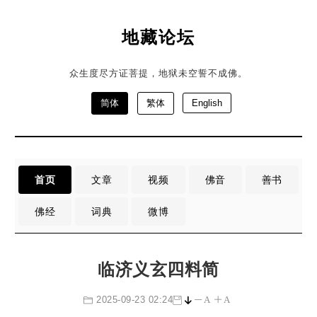
地藏论坛
众生度尽方证菩提，地狱未空誓不成佛。
简体
繁体
English
首页
文章
视频
佛音
善书
佛经
词典
微博
临济义玄四料简
2025-09-23 02:24
A
A