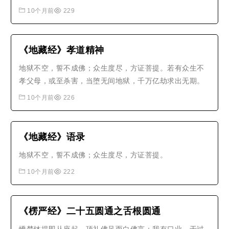
者！为法来耶？求床座耶？舍利弗言：我为法来，非为床
10个月前
229
座。维摩诘言：唯！舍利弗！夫求法者，不贪躯命，何况
床座？夫求法者，非有色受想行识之求，非有界入之求，
非有欲色无色之求。唯！舍利弗！..
《地藏经》孝道精神
地狱不空，誓不成佛；众生度尽，方证菩提。若有众生不
孝父母，或至杀害，当堕无间地狱，千万亿劫求出无期。
10个月前
226
《地藏经》语录
地狱不空，誓不成佛；众生度尽，方证菩提。
10个月前
222
《楞严经》二十五圆通之舌根圆通