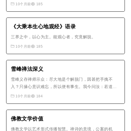
10个月前
185
《大乘本生心地观经》语录
三界之中，以心为主。能观心者，究竟解脱。
10个月前
185
雪峰禅法深义
雪峰义存禅师示众：尽大地是个解脱门，因甚把手拽不
入？只缘心意识难忘，所以便有事生。我今问汝：若道无
事，又是相埋没；若道有事，又违于本志。作么生道得相
10个月前
184
应去？时有僧问：如何是佛？师曰：寐语作么？又问：如
何是道？师曰：莫寐语。僧曰：学人不会。师曰：寐语即
不会。其僧豁然有省。..
佛教文学价值
佛教文学以艺术形式传播智慧。禅诗的意境，公案的机