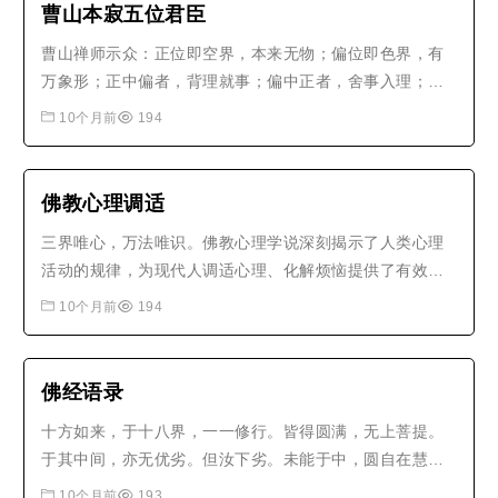
曹山本寂五位君臣
曹山禅师示众：正位即空界，本来无物；偏位即色界，有
万象形；正中偏者，背理就事；偏中正者，舍事入理；兼
带者，冥应众缘，不堕诸有，非染非净，非正非偏。故
10个月前
194
曰：虚玄大道无著真宗，从上先德推此一位最妙最玄，当
详审辨明。君为正位，臣为偏位。臣向君是偏中正，君视
臣是正中偏，君臣道合是兼带语。..
佛教心理调适
三界唯心，万法唯识。佛教心理学说深刻揭示了人类心理
活动的规律，为现代人调适心理、化解烦恼提供了有效的
方法。
10个月前
194
佛经语录
十方如来，于十八界，一一修行。皆得圆满，无上菩提。
于其中间，亦无优劣。但汝下劣。未能于中，圆自在慧。
故我宣扬。令汝但于，一门深入。入一无妄。彼六知根。
10个月前
193