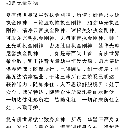
如是无量功德。
复有佛世界微尘数执金刚神，所谓：妙色那罗延
执金刚神、日轮速疾幢执金刚神、须弥华光执金
刚神、清净云音执金刚神、诸根美妙执金刚神、
可爱乐光明执金刚神、大树雷音执金刚神、师子
王光明执金刚神、密焰胜目执金刚神、莲华光摩
尼髻执金刚神……。如是等而为上首，有佛世界
微尘数，皆于往昔无量劫中恒发大愿，愿常亲近
供养诸佛；随愿所行，已得圆满，到于彼岸；积
集无边清净福业，于诸三昧所行之境悉已明达；
获神通力，随如来住，入不思议解脱境界；处于
众会，威光特达，随诸众生所应现身而示调伏；
一切诸佛化形所在，皆随化往；一切如来所住之
处，常勤守护。
复有佛世界微尘数身众神，所谓：华髻庄严身众
神、光照十方身众神、海音调伏身众神、净华严