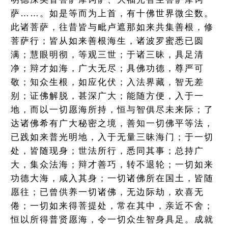
萨……。如是等而为上首，有十佛世界微尘数。
此诸菩萨，往昔皆与毗卢遮那如来共集善根，修
菩萨行；皆从如来善根海生，诸波罗蜜悉已圆
满；慧眼明彻，等观三世；于诸三昧，具足清
净；辩才如海，广大无尽；具佛功德，尊严可
敬；知众生根，如应化伏；入法界藏，智无差
别；证佛解脱，甚深广大；能随方便，入于一
地，而以一切愿海所持，恒与智俱尽未来际；了
达诸佛希有广大秘密之境，善知一切佛平等法，
已践如来普光明地，入于无量三昧海门；于一切
处，皆随现身；世法所行，悉同其事；总持广
大，集众法海；辩才善巧，转不退轮；一切如来
功德大海，咸入其身；一切诸佛所在国土，皆随
愿往；已曾供养一切诸佛，无边际劫，欢喜无
倦；一切如来得菩提处，常在其中，亲近不舍；
恒以所得普贤愿海，令一切众生智身具足。成就