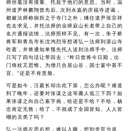
师丝毫没有借重、托庇于他们的意思。当时，温
州道尹林鹏翔曾先后, 次到永嘉的庆福寺进谒，
都被法师称病拒之于寺门之外；继任道尹张宗祥
也去求见，并托法师的业师寂山长老带上自己的
名片通报说情，法师照样不见。有一次，朱子桥
将军和青岛市长沈鸿烈等想请弘一法师到湛山寺
吃斋，并将通知单预先托人送到法师手中。法师
只写了四句话让带回去：“昨日曾将今日期，出
门倚杖又思惟。为僧只合居山谷，国士宴中甚不
宜。”还是不肯赏脸。
可是如今，汪庭长却出此下策，怎么办呢？难道
到了晚年，还要对张谋之这等庸人低三下四？如
果张谋之向自己索字画，给还是不给？不给，杨
念肯定无救；给了，不就成了全国皆知、人人皆
嘲的丑类了吗？
弘一法师左思右想，难以入睡，想到贪官当道、