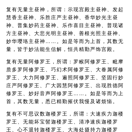
复有无量主昼神，所谓：示现宫殿主昼神、发起
慧香主昼神、乐胜庄严主昼神、香华妙光主昼
神、普集妙药主昼神、乐作喜目主昼神、普现诸
方主昼神、大悲光明主昼神、善根光照主昼神、
妙华璎珞主昼神……。如是等而为上首，其数无
量，皆于妙法能生信解，恒共精勤严饰宫殿。
复有无量阿修罗王，所谓：罗睺阿修罗王、毗摩
质多罗阿修罗王、巧幻术阿修罗王、大眷属阿修
罗王、大力阿修罗王、遍照阿修罗王、坚固行妙
庄严阿修罗王、广大因慧阿修罗王、出现胜德阿
修罗王、妙好音声阿修罗王……。如是等而为上
首，其数无量，悉已精勤摧伏我慢及诸烦恼。
复有不可思议数迦楼罗王，所谓：大速疾力迦楼
罗王、无能坏宝髻迦楼罗王、清净速疾迦楼罗
王、心不退转迦楼罗王、大海处摄持力迦楼罗