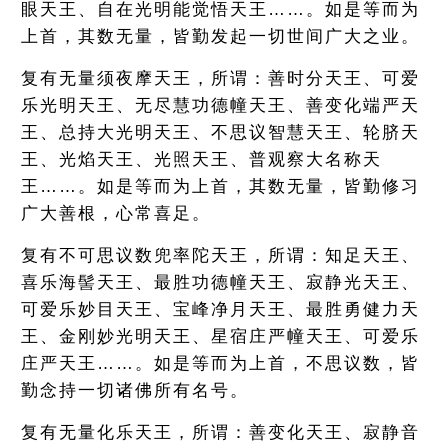
眼天王、自在光明能觉悟天王……。如是等而为
上首，其数无量，皆勤发起一切世间广大之业。
复有无量须夜摩天王，所谓：善时分天王、可爱
乐光明天王、无尽慧功德幢天王、善变化端严天
王、总持大光明天王、不思议智慧天王、轮脐天
王、光焰天王、光照天王、普观察大名称天
王……。如是等而为上首，其数无量，皆勤修习
广大善根，心常喜足。
复有不可思议数兜率陀天王，所谓：知足天王、
喜乐海髻天王、最胜功德幢天王、寂静光天王、
可爱乐妙目天王、宝峰净月天王、最胜勇健力天
王、金刚妙光明天王、星宿庄严幢天王、可爱乐
庄严天王……。如是等而为上首，不思议数，皆
勤念持一切诸佛所有名号。
复有无量化乐天王，所谓：善变化天王、寂静音