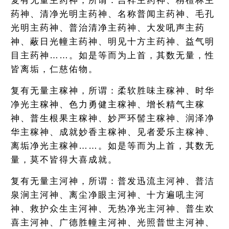
复有无量主药神，所谓：吉祥主药神、栴檀林主
药神、清净光明主药神、名称普闻主药神、毛孔
光明主药神、普治清净主药神、大发吼声主药
神、蔽日光幢主药神、明见十方主药神、益气明
目主药神……。如是等而为上首，其数无量，性
皆离垢，仁慈佑物。
复有无量主稼神，所谓：柔软胜味主稼神、时华
净光主稼神、色力勇健主稼神、增长精气主稼
神、普生根果主稼神、妙严环髻主稼神、润泽净
华主稼神、成就妙香主稼神、见者爱乐主稼神、
离垢净光主稼神……。如是等而为上首，其数无
量，莫不皆得大喜成就。
复有无量主河神，所谓：普发迅流主河神、普洁
泉涧主河神、离尘净眼主河神、十方遍吼主河
神、救护众生主河神、无热净光主河神、普生欢
喜主河神、广德胜幢主河神、光照普世主河神、