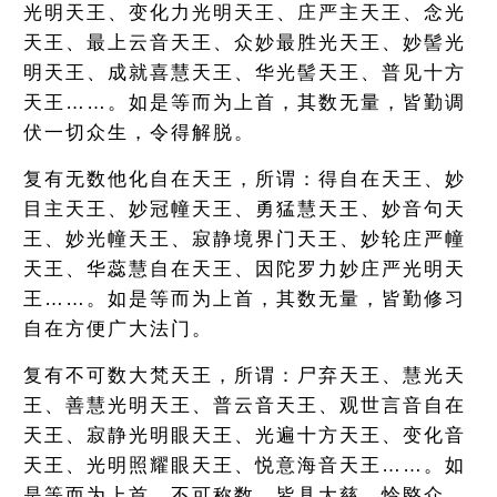
光明天王、变化力光明天王、庄严主天王、念光
天王、最上云音天王、众妙最胜光天王、妙髻光
明天王、成就喜慧天王、华光髻天王、普见十方
天王……。如是等而为上首，其数无量，皆勤调
伏一切众生，令得解脱。
复有无数他化自在天王，所谓：得自在天王、妙
目主天王、妙冠幢天王、勇猛慧天王、妙音句天
王、妙光幢天王、寂静境界门天王、妙轮庄严幢
天王、华蕊慧自在天王、因陀罗力妙庄严光明天
王……。如是等而为上首，其数无量，皆勤修习
自在方便广大法门。
复有不可数大梵天王，所谓：尸弃天王、慧光天
王、善慧光明天王、普云音天王、观世言音自在
天王、寂静光明眼天王、光遍十方天王、变化音
天王、光明照耀眼天王、悦意海音天王……。如
是等而为上首，不可称数，皆具大慈，怜愍众