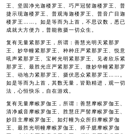
王、坚固净光迦楼罗王、巧严冠髻迦楼罗王、普
捷示现迦楼罗王、普观海迦楼罗王、普音广目迦
楼罗王……。如是等而为上首，不思议数，悉已
成就大方便力，普能救摄一切众生。
复有无量紧那罗王，所谓：善慧光明天紧那罗
王、妙华幢紧那罗王、种种庄严紧那罗王、悦意
吼声紧那罗王、宝树光明紧那罗王、见者欣乐紧
那罗王、最胜光庄严紧那罗王、微妙华幢紧那罗
王、动地力紧那罗王、摄伏恶众紧那罗王……。
如是等而为上首，其数无量，皆勤精进，观一切
法，心恒快乐，自在游戏。
复有无量摩睺罗伽王，所谓：善慧摩睺罗伽王、
清净威音摩睺罗伽王、胜慧庄严髻摩睺罗伽王、
妙目主摩睺罗伽王、如灯幢为众所归摩睺罗伽
王、最胜光明幢摩睺罗伽王、师子臆摩睺罗伽