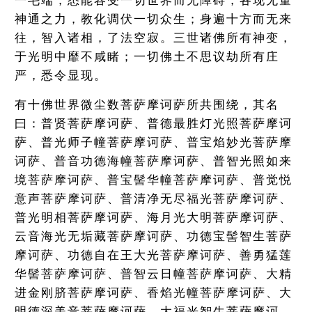
一毛端，悉能容受一切世界而无障碍，各现无量
神通之力，教化调伏一切众生；身遍十方而无来
往，智入诸相，了法空寂。三世诸佛所有神变，
于光明中靡不咸睹；一切佛土不思议劫所有庄
严，悉令显现。
有十佛世界微尘数菩萨摩诃萨所共围绕，其名
曰：普贤菩萨摩诃萨、普德最胜灯光照菩萨摩诃
萨、普光师子幢菩萨摩诃萨、普宝焰妙光菩萨摩
诃萨、普音功德海幢菩萨摩诃萨、普智光照如来
境菩萨摩诃萨、普宝髻华幢菩萨摩诃萨、普觉悦
意声菩萨摩诃萨、普清净无尽福光菩萨摩诃萨、
普光明相菩萨摩诃萨、海月光大明菩萨摩诃萨、
云音海光无垢藏菩萨摩诃萨、功德宝髻智生菩萨
摩诃萨、功德自在王大光菩萨摩诃萨、善勇猛莲
华髻菩萨摩诃萨、普智云日幢菩萨摩诃萨、大精
进金刚脐菩萨摩诃萨、香焰光幢菩萨摩诃萨、大
明德深美音菩萨摩诃萨、大福光智生菩萨摩诃