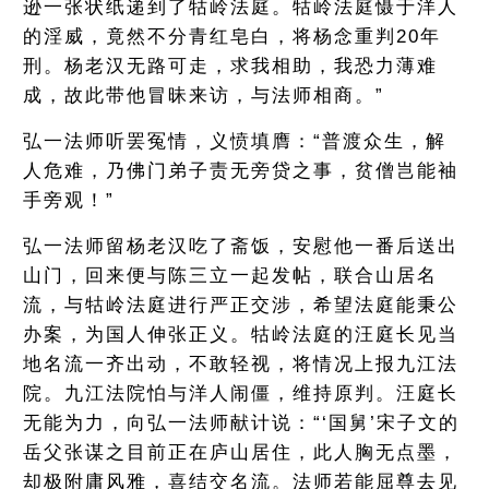
逊一张状纸递到了牯岭法庭。牯岭法庭慑于洋人
的淫威，竟然不分青红皂白，将杨念重判20年
刑。杨老汉无路可走，求我相助，我恐力薄难
成，故此带他冒昧来访，与法师相商。”
弘一法师听罢冤情，义愤填膺：“普渡众生，解
人危难，乃佛门弟子责无旁贷之事，贫僧岂能袖
手旁观！”
弘一法师留杨老汉吃了斋饭，安慰他一番后送出
山门，回来便与陈三立一起发帖，联合山居名
流，与牯岭法庭进行严正交涉，希望法庭能秉公
办案，为国人伸张正义。牯岭法庭的汪庭长见当
地名流一齐出动，不敢轻视，将情况上报九江法
院。九江法院怕与洋人闹僵，维持原判。汪庭长
无能为力，向弘一法师献计说：“‘国舅’宋子文的
岳父张谋之目前正在庐山居住，此人胸无点墨，
却极附庸风雅，喜结交名流。法师若能屈尊去见