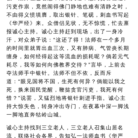
污吏作祟，竟然闹得佛门静地也难有清静之时，
不由得义愤填膺，取出银针、笔砚，刺血书写起
《华严经》来。众僧侣见状，无不惊慌，忙去禀
报诚心主持。诚心主持赶到现场，出了一身冷
汗，对众弟子说：“这还了得！法师在一个多月
的时间里就胃出血三次，又有肺病、气管炎长期
缠身，如何经得起这等流血的损耗呢？倘若元气
耗尽，我等如何向佛教界交待？”言毕，上前去
夺法师手中银针。法师不但不依，反而斥
道：“眼见国将不国，生死有何异？倘能以我之
死，换来国民觉醒，鞭挞贪官污吏，我死有何
惜？”说罢，又猛烈地将银针刺进手指。诚心主
持大惊失色，转身冲出寺门，在夜幕中深一脚浅
一脚地直奔牯岭山城。
诚心主持找到三立老人，三立老人召集山居名
流，联络社会各界，告知弘一法师血书《华严