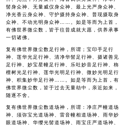
髻身众神、无量威仪身众神、最上光严身众神、
净光香云身众神、守护摄持身众神、普现摄取身
众神、不动光明身众神……。如是等而为上首，
有佛世界微尘数，皆于往昔成就大愿，供养承事
一切诸佛。
复有佛世界微尘数足行神，所谓；宝印手足行
神、莲华光足行神、清净华髻足行神、摄诸善见
足行神、妙宝星幢足行神、乐吐妙音足行神、栴
檀树光足行神、莲华光明足行神、微妙光明足行
神、积集妙华足行神……。如是等而为上首，有
佛世界微尘数，皆于过去无量劫中，亲近如来，
随逐不舍。
复有佛世界微尘数道场神，所谓：净庄严幢道场
神、须弥宝光道场神、雷音幢相道场神、雨华妙
眼道场神、华缨光髻道场神、雨宝庄严道场神、