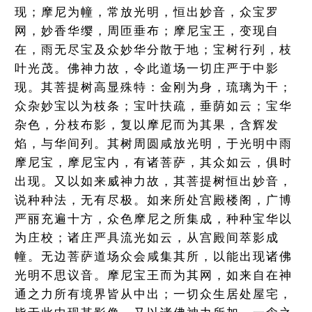
现；摩尼为幢，常放光明，恒出妙音，众宝罗
网，妙香华缨，周匝垂布；摩尼宝王，变现自
在，雨无尽宝及众妙华分散于地；宝树行列，枝
叶光茂。佛神力故，令此道场一切庄严于中影
现。其菩提树高显殊特：金刚为身，琉璃为干；
众杂妙宝以为枝条；宝叶扶疏，垂荫如云；宝华
杂色，分枝布影，复以摩尼而为其果，含辉发
焰，与华间列。其树周圆咸放光明，于光明中雨
摩尼宝，摩尼宝内，有诸菩萨，其众如云，俱时
出现。又以如来威神力故，其菩提树恒出妙音，
说种种法，无有尽极。如来所处宫殿楼阁，广博
严丽充遍十方，众色摩尼之所集成，种种宝华以
为庄校；诸庄严具流光如云，从宫殿间萃影成
幢。无边菩萨道场众会咸集其所，以能出现诸佛
光明不思议音。摩尼宝王而为其网，如来自在神
通之力所有境界皆从中出；一切众生居处屋宅，