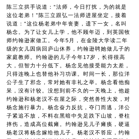
陈三立拱手说道：“法师，今日打扰，为的就是
这位老弟！”陈三立跟弘一法师进屋坐定，接着
说道：“这位杨老弟中年丧妻，遗下一女，名叫
杨念。为了让女儿上学，他不顾年迈，到英国牧
师约翰逊家做工。今年5月，在金陵大学读二年
级的女儿因病回庐山休养，约翰逊聘她做儿子的
家庭教师。约翰逊的儿子今年17岁，长得很高
大，但智力十分低下。杨念见他接受能力太差，
只得连晚上也替他补习功课。时间一长，那位洋
公子生了邪念，常对她有非礼之举。杨念看他痴
呆，没有计较。没想到前不久的一天晚上，他趁
约翰逊和杨老汉不在屋之际，突然兽性大发，对
杨念施行暴力。杨念奋力反抗，夺门而逃，洋公
子紧追不放，不料在黑暗中失足跌下山坡，脊柱
摔伤，造成高位截瘫。约翰逊见儿子瘫痪，硬逼
杨老汉将杨念嫁给他儿子。杨老汉不答应，约翰