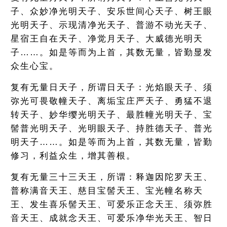
子、众妙净光明天子、安乐世间心天子、树王眼
光明天子、示现清净光天子、普游不动光天子、
星宿王自在天子、净觉月天子、大威德光明天
子……。如是等而为上首，其数无量，皆勤显发
众生心宝。
复有无量日天子，所谓日天子：光焰眼天子、须
弥光可畏敬幢天子、离垢宝庄严天子、勇猛不退
转天子、妙华缨光明天子、最胜幢光明天子、宝
髻普光明天子、光明眼天子、持胜德天子、普光
明天子……。如是等而为上首，其数无量，皆勤
修习，利益众生，增其善根。
复有无量三十三天王，所谓：释迦因陀罗天王、
普称满音天王、慈目宝髻天王、宝光幢名称天
王、发生喜乐髻天王、可爱乐正念天王、须弥胜
音天王、成就念天王、可爱乐净华光天王、智日