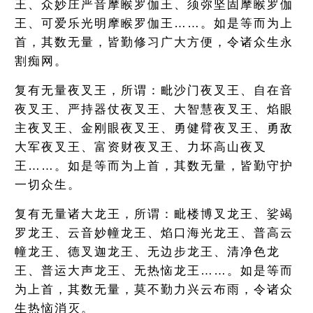
王、众妙庄严音摩睺罗伽王、须弥坚固摩睺罗伽
王、可爱乐光明摩睺罗伽王……。如是等而为上
首，其数无量，皆勤修习广大方便，令诸众生永
割痴网。
复有无量夜叉王，所谓：毗沙门夜叉王、自在音
夜叉王、严持器仗夜叉王、大智慧夜叉王、焰眼
主夜叉王、金刚眼夜叉王、勇健臂夜叉王、勇敌
大军夜叉王、富资财夜叉王、力坏高山夜叉
王……。如是等而为上首，其数无量，皆勤守护
一切众生。
复有无量诸大龙王，所谓：毗楼博叉龙王、娑竭
罗龙王、云音妙幢龙王、焰口海光龙王、普高云
幢龙王、德叉迦龙王、无边步龙王、清净色龙
王、普运大声龙王、无热恼龙王……。如是等而
为上首，其数无量，莫不勤力兴云布雨，令诸众
生热恼消灭。