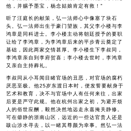
他，并赐予墨宝，杨念姑娘肯定有救！”
听了汪庭长的献策，弘一法师心中像塞了块石
头。弘一法师出生于豪门望族，其父李小楼与李
鸿章是同科进士。李小楼主动将朝廷授予的要职
让给了李鸿章，为李鸿章后来的平步青云奠定了
基础，因此两家交情甚厚。李小楼生下李叔同，
李鸿章亲自到李府贺喜；李小楼去世时，李鸿章
又亲自主持葬礼。
李叔同从小耳闻目睹官场的丑恶，对官场的腐朽
厌恶至极。他25岁东渡日本时，便发誓要献身于
艺术和教育，决不与官场中人有任何来往，出家
后更是严守此规。他在杭州出家之初，为避开烦
人的俗世应酬，毅然决然地远走永嘉掩关静修。
可在僻静的浙南山区，远近的一些达官贵人还是
跋山涉水寻去，以一睹其尊颜为幸事。然弘一法