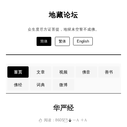
地藏论坛
众生度尽方证菩提，地狱未空誓不成佛。
简体
繁体
English
首页
文章
视频
佛音
善书
佛经
词典
微博
华严经
阅读：8605
A
A