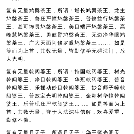
复有无量鸠槃荼王，所谓：增长鸠槃荼王、龙主
鸠槃荼王、善庄严幢鸠槃荼王、普饶益行鸠槃荼
王、甚可怖畏鸠槃荼王、美目端严鸠槃荼王、高
峰慧鸠槃荼王、勇健臂鸠槃荼王、无边净华眼鸠
槃荼王、广大天面阿修罗眼鸠槃荼王……。如是
等而为上首，其数无量，皆勤修学无碍法门，放
大光明。
复有无量乾闼婆王，所谓：持国乾闼婆王、树光
乾闼婆王、净目乾闼婆王、华冠乾闼婆王、普音
乾闼婆王、乐摇动妙目乾闼婆王、妙音师子幢乾
闼婆王、普放宝光明乾闼婆王、金刚树华幢乾闼
婆王、乐普现庄严乾闼婆王……。如是等而为上
首，其数无量，皆于大法深生信解，欢喜爱重，
勤修不倦。
复有无量月天子，所谓月天子：华王髻光明天