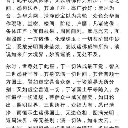
皆于此中现其影像。又以诸佛神力所加，一念之
间，悉包法界。其师子座，高广妙好：摩尼为
台，莲华为网，清净妙宝以为其轮，众色杂华而
作璎珞。堂榭、楼阁、阶砌、户牖，凡诸物像，
备体庄严；宝树枝果，周回间列。摩尼光云，互
相照耀；十方诸佛，化现珠玉；一切菩萨髻中妙
宝，悉放光明而来莹烛。复以诸佛威神所持，演
说如来广大境界，妙音遐畅，无处不及。
尔时，世尊处于此座，于一切法成最正觉，智入
三世悉皆平等，其身充满一切世间，其音普顺十
方国土。譬如虚空具含众像，于诸境界无所分
别；又如虚空普遍一切，于诸国土平等随入。身
恒遍坐一切道场，菩萨众中威光赫奕，如日轮
出，照明世界。三世所行，众福大海，悉已清
净，而恒示生诸佛国土。无边色相，圆满光明，
遍周法界，等无差别；演一切法，如布大云。一