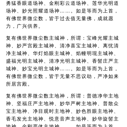
勇猛香眼道场神、金刚彩云道场神、莲华光明道
场神、妙光照耀道场神……。如是等而为上首，
有佛世界微尘数，皆于过去值无量佛，成就愿
力，广兴供养。
复有佛世界微尘数主城神，所谓：宝峰光耀主城
神、妙严宫殿主城神、清净喜宝主城神、离忧清
净主城神、华灯焰眼主城神、焰幢明现主城神、
盛福光明主城神、清净光明主城神、香髻庄严主
城神、妙宝光明主城神……。如是等而为上首，
有佛世界微尘数，皆于无量不思议劫，严净如来
所居宫殿。
复有佛世界微尘数主地神，所谓：普德净华主地
神、坚福庄严主地神、妙华严树主地神、普散众
宝主地神、净目观时主地神、妙色胜眼主地神、
香毛发光主地神、悦意音声主地神、妙华旋髻主
地神、金刚严体主地神……。如是等而为上首，