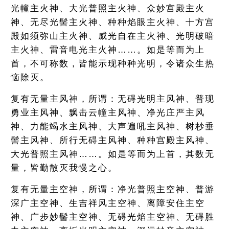
光幢主火神、大光普照主火神、众妙宫殿主火
神、无尽光髻主火神、种种焰眼主火神、十方宫
殿如须弥山主火神、威光自在主火神、光明破暗
主火神、雷音电光主火神……。如是等而为上
首，不可称数，皆能示现种种光明，令诸众生热
恼除灭。
复有无量主风神，所谓：无碍光明主风神、普现
勇业主风神、飘击云幢主风神、净光庄严主风
神、力能竭水主风神、大声遍吼主风神、树杪垂
髻主风神、所行无碍主风神、种种宫殿主风神、
大光普照主风神……。如是等而为上首，其数无
量，皆勤散灭我慢之心。
复有无量主空神，所谓：净光普照主空神、普游
深广主空神、生吉祥风主空神、离障安住主空
神、广步妙髻主空神、无碍光焰主空神、无碍胜