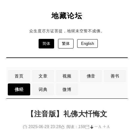
地藏论坛
众生度尽方证菩提，地狱未空誓不成佛。
简体
繁体
English
首页
文章
视频
佛音
善书
佛经
词典
微博
【注音版】礼佛大忏悔文
2025-06-29 23:28
阅读：159
A
A