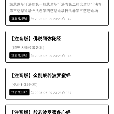
慈悲道场忏法卷第一慈悲道场忏法卷第二慈悲道场忏法卷
第三慈悲道场忏法卷第四慈悲道场忏法卷第五慈悲道场忏
法卷第六慈悲道场忏法卷第七慈悲道场忏法卷第八慈悲道
注音版佛经
2025-06-29 23:28
142
场忏法卷第九慈悲道场忏法卷第十根据《高丽大藏经》续
入藏撰述，原藏影印本校正注音。句读及注音仅供参考。
根据《高丽大藏经》续入藏撰述，..
【注音版】佛说阿弥陀经
（印光大师校印版本）
注音版佛经
2025-06-29 23:28
146
【注音版】金刚般若波罗蜜经
（弘化社32分本）
注音版佛经
2025-06-29 23:28
187
【注音版】般若波罗蜜多心经