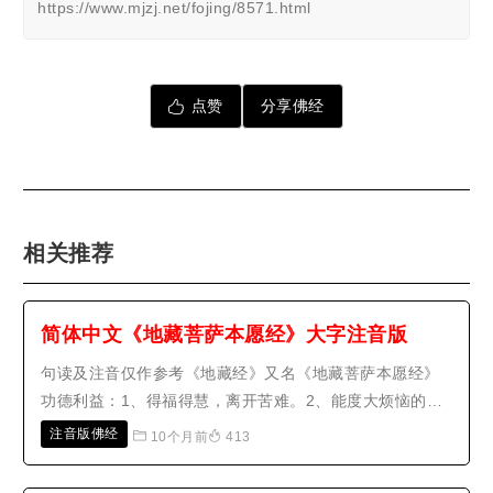
https://www.mjzj.net/fojing/8571.html
点赞
分享佛经
相关推荐
简体中文《地藏菩萨本愿经》大字注音版
句读及注音仅作参考《地藏经》又名《地藏菩萨本愿经》
功德利益：1、得福得慧，离开苦难。2、能度大烦恼的
人。3、能度父母眷属。4、不堕于恶道。有人造作菩萨
注音版佛经
10个月前
413
像，一瞻一礼者。是人百返生于三十三天，永不堕于恶
道。佛告诉我们礼拜菩萨形像，远离贡高我慢心，虽处末