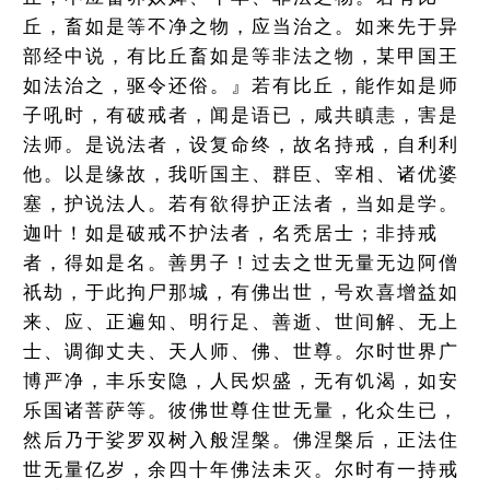
丘，畜如是等不净之物，应当治之。如来先于异
部经中说，有比丘畜如是等非法之物，某甲国王
如法治之，驱令还俗。』若有比丘，能作如是师
子吼时，有破戒者，闻是语已，咸共瞋恚，害是
法师。是说法者，设复命终，故名持戒，自利利
他。以是缘故，我听国主、群臣、宰相、诸优婆
塞，护说法人。若有欲得护正法者，当如是学。
迦叶！如是破戒不护法者，名秃居士；非持戒
者，得如是名。善男子！过去之世无量无边阿僧
祇劫，于此拘尸那城，有佛出世，号欢喜增益如
来、应、正遍知、明行足、善逝、世间解、无上
士、调御丈夫、天人师、佛、世尊。尔时世界广
博严净，丰乐安隐，人民炽盛，无有饥渴，如安
乐国诸菩萨等。彼佛世尊住世无量，化众生已，
然后乃于娑罗双树入般涅槃。佛涅槃后，正法住
世无量亿岁，余四十年佛法未灭。尔时有一持戒