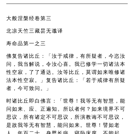
大般涅槃经卷第三
北凉天竺三藏昙无谶译
寿命品第一之三
佛复告诸比丘：「汝于戒律，有所疑者，今恣汝
问，我当解说，令汝心喜。我已修学一切诸法本
性空寂，了了通达。汝等比丘，莫谓如来唯修诸
法本性空寂。」复告诸比丘：「若于戒律有所疑
者，今可致问。」
时诸比丘即白佛言：「世尊！我等无有智慧，能
问如来、应、正遍知。所以者何？如来境界不可
思议，所有诸定不可思议，所演教诲不可思议，
是故我等无有智慧，能问如来。世尊！譬如老
人，年百二十，身婴长病，寝卧床席，不能起