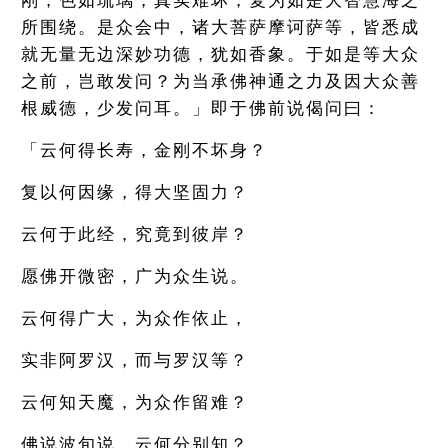
刚，色如琉璃，真实难坏，复为如是大智慧海之
所围绕。是众会中，诸大菩萨摩诃萨等，皆悉成
就无量无边深妙功德，犹如香象。于如是等大众
之前，岂敢发问？为当承佛神通之力及因大众善
根威德，少发问耳。」即于佛前说偈问曰：
「云何得长寿，金刚不坏身？
复以何因缘，得大坚固力？
云何于此经，究竟到彼岸？
愿佛开微密，广为众生说。
云何得广大，为众作依止，
实非阿罗汉，而与罗汉等？
云何知天魔，为众作留难？
佛说波旬说，云何分别知？