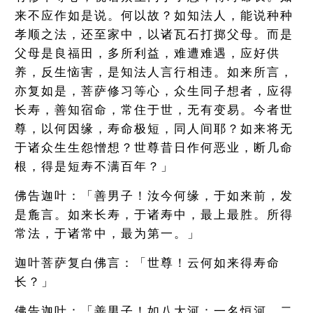
来不应作如是说。何以故？如知法人，能说种种
孝顺之法，还至家中，以诸瓦石打掷父母。而是
父母是良福田，多所利益，难遭难遇，应好供
养，反生恼害，是知法人言行相违。如来所言，
亦复如是，菩萨修习等心，众生同子想者，应得
长寿，善知宿命，常住于世，无有变易。今者世
尊，以何因缘，寿命极短，同人间耶？如来将无
于诸众生生怨憎想？世尊昔日作何恶业，断几命
根，得是短寿不满百年？」
佛告迦叶：「善男子！汝今何缘，于如来前，发
是麁言。如来长寿，于诸寿中，最上最胜。所得
常法，于诸常中，最为第一。」
迦叶菩萨复白佛言：「世尊！云何如来得寿命
长？」
佛告迦叶：「善男子！如八大河：一名恒河、二