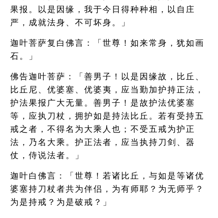
果报。以是因缘，我于今日得种种相，以自庄
严，成就法身、不可坏身。」
迦叶菩萨复白佛言：「世尊！如来常身，犹如画
石。」
佛告迦叶菩萨：「善男子！以是因缘故，比丘、
比丘尼、优婆塞、优婆夷，应当勤加护持正法，
护法果报广大无量。善男子！是故护法优婆塞
等，应执刀杖，拥护如是持法比丘。若有受持五
戒之者，不得名为大乘人也；不受五戒为护正
法，乃名大乘。护正法者，应当执持刀剑、器
仗，侍说法者。」
迦叶白佛言：「世尊！若诸比丘，与如是等诸优
婆塞持刀杖者共为伴侣，为有师耶？为无师乎？
为是持戒？为是破戒？」