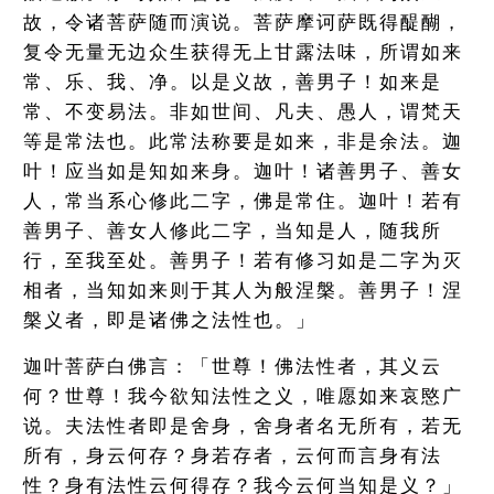
故，令诸菩萨随而演说。菩萨摩诃萨既得醍醐，
复令无量无边众生获得无上甘露法味，所谓如来
常、乐、我、净。以是义故，善男子！如来是
常、不变易法。非如世间、凡夫、愚人，谓梵天
等是常法也。此常法称要是如来，非是余法。迦
叶！应当如是知如来身。迦叶！诸善男子、善女
人，常当系心修此二字，佛是常住。迦叶！若有
善男子、善女人修此二字，当知是人，随我所
行，至我至处。善男子！若有修习如是二字为灭
相者，当知如来则于其人为般涅槃。善男子！涅
槃义者，即是诸佛之法性也。」
迦叶菩萨白佛言：「世尊！佛法性者，其义云
何？世尊！我今欲知法性之义，唯愿如来哀愍广
说。夫法性者即是舍身，舍身者名无所有，若无
所有，身云何存？身若存者，云何而言身有法
性？身有法性云何得存？我今云何当知是义？」