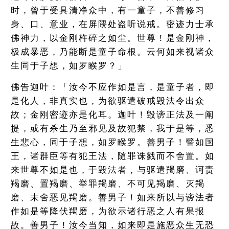
时，曾于受具清净众中，有一童子，不善修习
身、口、意业，在屏隈处盗听说戒。密迹力士承
佛神力，以金刚杵碎之如尘。世尊！是金刚神，
极成暴恶，乃能断是童子命根。云何如来视诸众
生同于子想，如罗睺罗？」
佛告迦叶：「汝今不应作如是言，是童子者，即
是化人，非真实也，为欲驱遣破戒毁法令出众
故；金刚密迹亦是化耳。迦叶！毁谤正法及一阐
提，或有杀生乃至邪见及故犯禁，我于是等，悉
生悲心，同于子想，如罗睺罗。善男子！譬如国
王，诸群臣等有犯王法，随罪诛戮而不舍置。如
来世尊不如是也，于毁法者，与驱遣羯磨、诃责
羯磨、置羯磨、举罪羯磨、不可见羯磨、灭羯
磨、未舍恶见羯磨。善男子！如来所以与谤法者
作如是等降伏羯磨，为欲示诸行恶之人有果报
故。善男子！汝今当知，如来即是施恶众生无恐