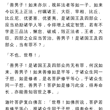
「善男子！如来亦尔，视坏法者等如一子。如来
今以无上正法，付嘱诸王、大臣、宰相、比丘、
比丘尼、优婆塞、优婆夷。是诸国王及四部众，
应当劝励诸学人等，令得增上戒定智慧。若有不
学是三品法，懈怠、破戒，毁正法者，王者、大
臣、四部之众应当苦治。善男子！是诸国王及四
部众，当有罪不？」
「不也。世尊！」
「善男子！是诸国王及四部众尚无有罪，何况如
来。善男子！如来善修如是平等，于诸众生同一
子想。如是修者，是名菩萨修平等心，于诸众生
同一子想。善男子！菩萨如是修习此业，得寿命
长，亦能善知宿世之事。」
迦叶菩萨复白佛言：「世尊！如佛所说，菩萨若
有修平等心，视诸众生同于子想，得寿命长。如