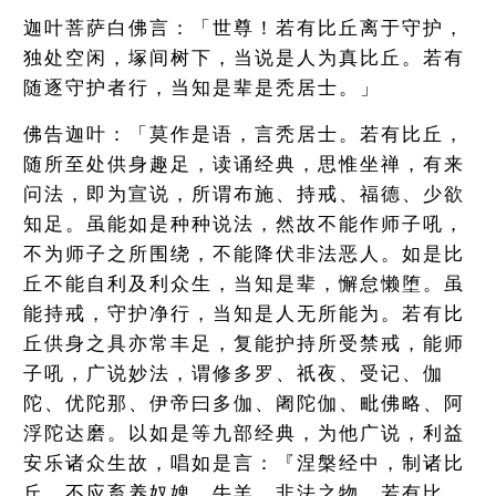
迦叶菩萨白佛言：「世尊！若有比丘离于守护，
独处空闲，塚间树下，当说是人为真比丘。若有
随逐守护者行，当知是辈是秃居士。」
佛告迦叶：「莫作是语，言秃居士。若有比丘，
随所至处供身趣足，读诵经典，思惟坐禅，有来
问法，即为宣说，所谓布施、持戒、福德、少欲
知足。虽能如是种种说法，然故不能作师子吼，
不为师子之所围绕，不能降伏非法恶人。如是比
丘不能自利及利众生，当知是辈，懈怠懒堕。虽
能持戒，守护净行，当知是人无所能为。若有比
丘供身之具亦常丰足，复能护持所受禁戒，能师
子吼，广说妙法，谓修多罗、祇夜、受记、伽
陀、优陀那、伊帝曰多伽、阇陀伽、毗佛略、阿
浮陀达磨。以如是等九部经典，为他广说，利益
安乐诸众生故，唱如是言：『涅槃经中，制诸比
丘，不应畜养奴婢、牛羊、非法之物。若有比