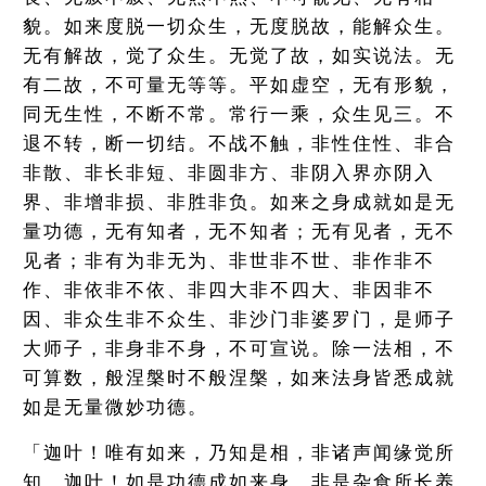
貌。如来度脱一切众生，无度脱故，能解众生。
无有解故，觉了众生。无觉了故，如实说法。无
有二故，不可量无等等。平如虚空，无有形貌，
同无生性，不断不常。常行一乘，众生见三。不
退不转，断一切结。不战不触，非性住性、非合
非散、非长非短、非圆非方、非阴入界亦阴入
界、非增非损、非胜非负。如来之身成就如是无
量功德，无有知者，无不知者；无有见者，无不
见者；非有为非无为、非世非不世、非作非不
作、非依非不依、非四大非不四大、非因非不
因、非众生非不众生、非沙门非婆罗门，是师子
大师子，非身非不身，不可宣说。除一法相，不
可算数，般涅槃时不般涅槃，如来法身皆悉成就
如是无量微妙功德。
「迦叶！唯有如来，乃知是相，非诸声闻缘觉所
知。迦叶！如是功德成如来身，非是杂食所长养