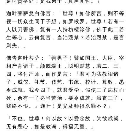
遣呵责举处，是我弟子，真声闻也。」
迦叶菩萨复白佛言：「世尊！如佛所言，则不等
视一切众生同于子想，如罗睺罗。世尊！若有一
人以刀害佛，复有一人持栴檀涂佛，佛于此二若
生等心，云何复言，当治毁禁？若治毁禁，是言
则失。」
佛告迦叶菩萨：「善男子！譬如国王、大臣、宰
相产育诸子，颜貌端正，聪明黠慧，若二、三、
四，将付严师，而作是言：『君可为我教诏诸
子，威仪、礼节、伎艺、书疏、校计、算数，悉
令成就。我今四子，就君受学，假使三子病杖而
死，余有一子必当苦治，要令成就。虽丧三子，
我终不恨。』迦叶！是父及师得杀罪不？」
「不也。世尊！何以故？以爱念故，为欲成就，
无有恶心，如是教诲，得福无量。」