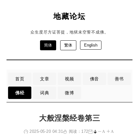
地藏论坛
众生度尽方证菩提，地狱未空誓不成佛。
简体
繁体
English
首页
文章
视频
佛音
善书
佛经
词典
微博
大般涅槃经卷第三
2025-05-20 04:31
阅读：172
A
A