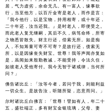
居，气力虚劣，余命无几。有一富人，缘事欲
行，当至他方，以百斤金寄是老人，而作是言：
『我今他行，以是宝物，持用相寄，或十年还，
二十年还，汝当还我。』是时老人，即便受之。
而此老人复无继嗣，其后不久，病笃命终，所寄
之物悉皆散失。财主行还，偿索无所。如是痴
人，不知筹量可寄不可寄？是故行还，债索无
所，以是因缘丧失财宝。世尊！我等声闻亦复如
是，虽闻如来殷勤教诫，不能受持，令法久住，
如彼老人受他寄付。我今无智于诸戒律，当何所
问？」
佛告诸比丘：「汝等今者，若问于我，则能利益
一切众生。是故告汝，听随所疑，恣意而问。」
尔时诸比丘白佛言：「世尊！譬如有人，年二十
五，盛壮端正，多有财宝金银琉璃，父母、妻