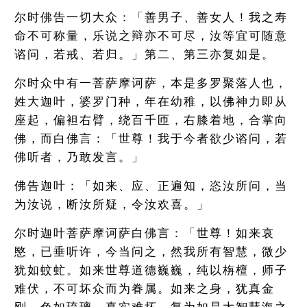
尔时佛告一切大众：「善男子、善女人！我之寿
命不可称量，乐说之辩亦不可尽，汝等宜可随意
谘问，若戒、若归。」第二、第三亦复如是。
尔时众中有一菩萨摩诃萨，本是多罗聚落人也，
姓大迦叶，婆罗门种，年在幼稚，以佛神力即从
座起，偏袒右臂，绕百千匝，右膝着地，合掌向
佛，而白佛言：「世尊！我于今者欲少谘问，若
佛听者，乃敢发言。」
佛告迦叶：「如来、应、正遍知，恣汝所问，当
为汝说，断汝所疑，令汝欢喜。」
尔时迦叶菩萨摩诃萨白佛言：「世尊！如来哀
愍，已垂听许，今当问之，然我所有智慧，微少
犹如蚊虻。如来世尊道德巍巍，纯以栴檀，师子
难伏，不可坏众而为眷属。如来之身，犹真金