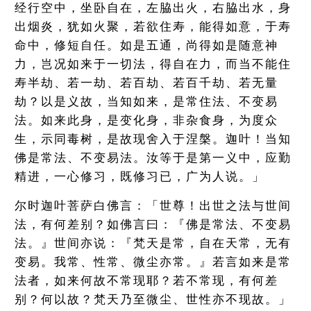
经行空中，坐卧自在，左脇出火，右脇出水，身
出烟炎，犹如火聚，若欲住寿，能得如意，于寿
命中，修短自任。如是五通，尚得如是随意神
力，岂况如来于一切法，得自在力，而当不能住
寿半劫、若一劫、若百劫、若百千劫、若无量
劫？以是义故，当知如来，是常住法、不变易
法。如来此身，是变化身，非杂食身，为度众
生，示同毒树，是故现舍入于涅槃。迦叶！当知
佛是常法、不变易法。汝等于是第一义中，应勤
精进，一心修习，既修习已，广为人说。」
尔时迦叶菩萨白佛言：「世尊！出世之法与世间
法，有何差别？如佛言曰：『佛是常法、不变易
法。』世间亦说：『梵天是常，自在天常，无有
变易。我常、性常、微尘亦常。』若言如来是常
法者，如来何故不常现耶？若不常现，有何差
别？何以故？梵天乃至微尘、世性亦不现故。」