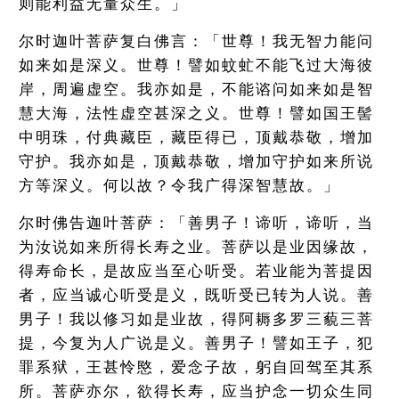
则能利益无量众生。」
尔时迦叶菩萨复白佛言：「世尊！我无智力能问
如来如是深义。世尊！譬如蚊虻不能飞过大海彼
岸，周遍虚空。我亦如是，不能谘问如来如是智
慧大海，法性虚空甚深之义。世尊！譬如国王髻
中明珠，付典藏臣，藏臣得已，顶戴恭敬，增加
守护。我亦如是，顶戴恭敬，增加守护如来所说
方等深义。何以故？令我广得深智慧故。」
尔时佛告迦叶菩萨：「善男子！谛听，谛听，当
为汝说如来所得长寿之业。菩萨以是业因缘故，
得寿命长，是故应当至心听受。若业能为菩提因
者，应当诚心听受是义，既听受已转为人说。善
男子！我以修习如是业故，得阿耨多罗三藐三菩
提，今复为人广说是义。善男子！譬如王子，犯
罪系狱，王甚怜愍，爱念子故，躬自回驾至其系
所。菩萨亦尔，欲得长寿，应当护念一切众生同