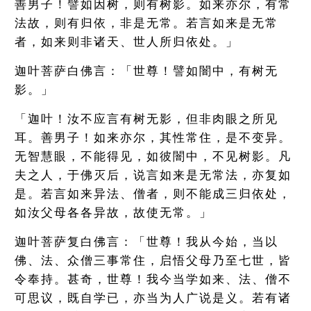
善男子！譬如因树，则有树影。如来亦尔，有常
法故，则有归依，非是无常。若言如来是无常
者，如来则非诸天、世人所归依处。」
迦叶菩萨白佛言：「世尊！譬如闇中，有树无
影。」
「迦叶！汝不应言有树无影，但非肉眼之所见
耳。善男子！如来亦尔，其性常住，是不变异。
无智慧眼，不能得见，如彼闇中，不见树影。凡
夫之人，于佛灭后，说言如来是无常法，亦复如
是。若言如来异法、僧者，则不能成三归依处，
如汝父母各各异故，故使无常。」
迦叶菩萨复白佛言：「世尊！我从今始，当以
佛、法、众僧三事常住，启悟父母乃至七世，皆
令奉持。甚奇，世尊！我今当学如来、法、僧不
可思议，既自学已，亦当为人广说是义。若有诸