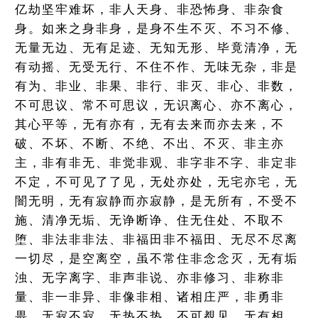
亿劫坚牢难坏，非人天身、非恐怖身、非杂食
身。如来之身非身，是身不生不灭、不习不修、
无量无边、无有足迹、无知无形、毕竟清净，无
有动摇、无受无行、不住不作、无味无杂，非是
有为、非业、非果、非行、非灭、非心、非数，
不可思议、常不可思议，无识离心、亦不离心，
其心平等，无有亦有，无有去来而亦去来，不
破、不坏、不断、不绝、不出、不灭、非主亦
主，非有非无、非觉非观、非字非不字、非定非
不定，不可见了了见，无处亦处，无宅亦宅，无
闇无明，无有寂静而亦寂静，是无所有，不受不
施、清净无垢、无诤断诤、住无住处、不取不
堕、非法非非法、非福田非不福田、无尽不尽离
一切尽，是空离空，虽不常住非念念灭，无有垢
浊、无字离字、非声非说、亦非修习、非称非
量、非一非异、非像非相、诸相庄严，非勇非
畏、无寂不寂、无热不热、不可覩见、无有相