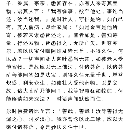
子、眷属、宗亲，悉皆存在，亦有人来寄其宝
物，语其人言：『我有缘事，欲至他处，事讫当
还，汝当还我。』是时壮人，守护是物，如自己
有。其人偶病，即命家属：『如是金宝是他所
寄，彼若来索悉皆还之。』智者如是，善知筹
量，行还索物，皆悉得之，无所亡失。世尊亦
尔，若以法宝付嘱阿难及诸比丘，不得久住。何
以故？一切声闻及大迦叶悉当无常，如彼老人受
他寄物。是故应以无上佛法，付诸菩萨，以诸菩
萨善能问答如是法宝，则得久住无量千世，增益
炽盛，利安众生，如彼壮人受他寄物。以是义
故，诸大菩萨乃能问耳，我等智慧犹如蚊虻，何
能谘请如来深法？」时诸声闻默然而住。
尔时佛赞诸比丘言：「善哉，善哉！汝等善得无
漏之心、阿罗汉心。我亦曾念以此二缘，应以大
乘付诸菩萨，令是妙法久住于世。」