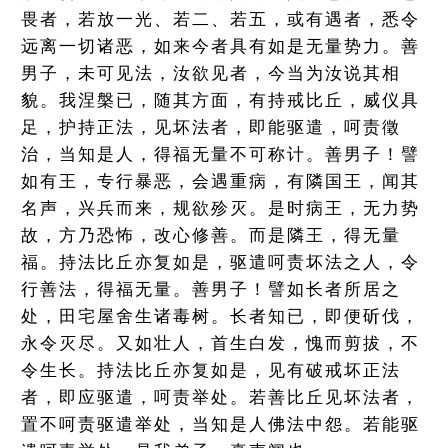
畏者，若放一光、若二、若五，或有遇者，悉令
远离一切诸恶，如来今者具有如是无量势力。善
男子，未可见法，汝欲见者，今当为汝说其相
貌。我涅槃已，随其方面，有持戒比丘，威仪具
足，护持正法，见坏法者，即能驱遣，呵责徵
治，当知是人，得福无量不可称计。善男子！譬
如有王，专行暴恶，会遇重病，有隣国王，闻其
名声，兴兵而来，规欲殄灭。是时病王，无力势
故，方乃恐怖，改心修善。而是隣王，得无量
福。持法比丘亦复如是，驱遣呵责坏法之人，令
行善法，得福无量。善男子！譬如长者所居之
处，田宅屋舍生诸毒树。长者知已，即便斫伐，
永令灭尽。又如壮人，首生白发，愧而剪拔，不
令生长。持法比丘亦复如是，见有破戒坏正法
者，即应驱遣，呵责举处。若善比丘见坏法者，
置不呵责驱遣举处，当知是人佛法中怨。若能驱