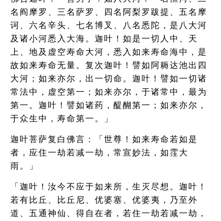
名阎摩罗、三名萨罗、四名阿梨罗跋提、五名摩
诃、六名辛头、七名博叉、八名悉陀，是八大河
及诸小河悉入大海。迦叶！如是一切人中、天
上、地及虚空寿命大河，悉入如来寿命海中，是
故如来寿命无量。复次迦叶！譬如阿耨达池出四
大河；如来亦尔，出一切命。迦叶！譬如一切诸
常法中，虚空第一；如来亦尔，于诸常中，最为
第一。迦叶！譬如诸药，醍醐第一；如来亦尔，
于众生中，寿命第一。」
迦叶菩萨复白佛言：「世尊！如来寿命若如是
者，应住一劫若减一劫，常宣妙法，如霔大
雨。」
「迦叶！汝今不应于如来所，生灭尽想。迦叶！
若有比丘、比丘尼、优婆塞、优婆夷，乃至外
道、五通神仙、得自在者，若住一劫若减一劫，