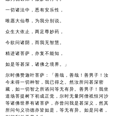
一切诸法中，悉有安乐性，
唯愿大仙尊，为我分别说。
众生大依止，两足尊妙药，
今欲问诸阴，而我无智慧。
精进诸菩萨，亦复不能知，
如是等甚深，诸佛之境界。」
尔时佛赞迦叶菩萨：「善哉，善哉！善男子！汝
今未得一切种智，我已得之。然汝所问甚深密
藏，如一切智之所谘问等无有异。善男子！我坐
道场菩提树下初成正觉，尔时无量阿僧祇恒河沙
等诸佛世界有诸菩萨，亦曾问我是甚深义，然其
所问句义功德亦皆如是，等无有异。如是问者，