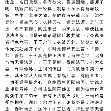
比丘，名曰觉德，多有徒众、眷属围绕，能师子
吼，颁宣广说九部经典，制诸比丘不得畜养奴
婢、牛羊、非法之物。尔时多有破戒比丘，闻作
是说，皆生恶心，执持刀杖，逼是法师。是时国
王，名曰有德，闻是事已，为护法故，即便往至
说法者所，与是破戒诸恶比丘极共战斗，令说法
者得免危害。王于尔时，身被刀剑、箭槊之疮，
体无完处如芥子许。尔时觉德寻赞王言：『善
哉，善哉！王今真是护正法者，当来之世，此身
当为无量法器。』王于是时，得闻法已，心大欢
喜，寻即命终，生阿閦佛国，而为彼佛作第一弟
子。其王将从人民眷属，有战斗者、有随喜者，
一切不退菩提之心，命终悉生阿閦佛国。觉德比
丘却后寿终，亦得往生阿閦佛国，而为彼佛作声
闻众中第二弟子。若有正法欲灭尽时，应当如是
受持拥护。迦叶！尔时王者，则我身是；说法比
丘，迦叶佛是。迦叶！护正法者，得如是等无量