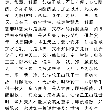
定、常慧、解脱；如彼群贼，不知方便，丧失醍
醐。亦如群贼，为醍醐故，加之以水。凡夫亦
尔，为解脱故，说我、众生、寿命、士夫、梵
天、自在天、微尘世性、戒定智慧及与解脱，非
想非非想天即是涅槃，实亦不得解脱涅槃，如彼
群贼不得醍醐。是诸凡夫，有少梵行，供养父
母，以是因缘，得生天上，受少安乐，如彼群贼
加水之乳。而是凡夫，实不知因修少梵行，供养
父母，得生天上。又不能知戒、定、智慧，归依
三宝，以不知故，说常、乐、我、净，虽复说
之，而实不知。是故如来出世之后，乃为演说
常、乐、我、净。如转轮王出现于世，福德力
故，群贼退散，牛无损命。时转轮王，即以诸牛
付一牧人，多巧便者。是人方便，即得醍醐。以
醍醐故，一切众生，无有患苦。法轮圣王出现世
时，诸凡夫人不能演说戒定慧者，即便退散，如
贼退散。尔时如来善说世法及出世法，为众生