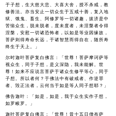
于子想，生大慈大悲、大喜大舍，授不杀戒，教
修善法。亦当安止一切众生于五戒十善，复入地
狱、饿鬼、畜生、阿修罗等一切诸趣，拔济是中
苦恼众生，脱未脱者，度未度者，未涅槃者令得
涅槃，安慰一切诸恐怖者，以如是等业因缘故，
菩萨则得寿命长远，于诸智慧而得自在，随所寿
终生于天上。」
尔时迦叶菩萨复白佛言：「世尊！菩萨摩诃萨等
视众生，同于子想，是义深隐，我未能解。世
尊！如来不应说言菩萨于诸众生修平等心，同于
子想。所以者何？于佛法中有破戒者、作逆罪
者、毁正法者，云何当于如是等人同子想耶？」
佛告迦叶：「如是，如是，我于众生实作子想，
如罗睺罗。」
迦叶菩萨复白佛言：「世尊！昔十五日僧布萨