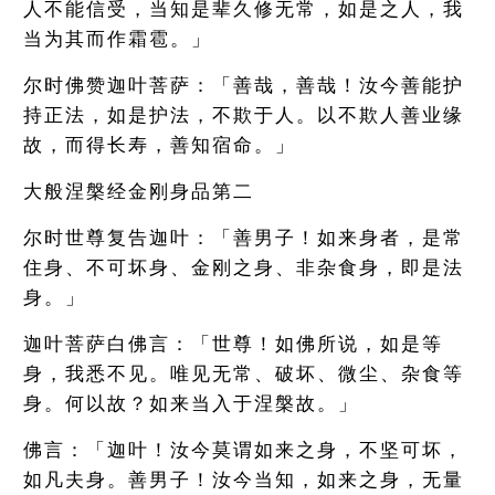
人不能信受，当知是辈久修无常，如是之人，我
当为其而作霜雹。」
尔时佛赞迦叶菩萨：「善哉，善哉！汝今善能护
持正法，如是护法，不欺于人。以不欺人善业缘
故，而得长寿，善知宿命。」
大般涅槃经金刚身品第二
尔时世尊复告迦叶：「善男子！如来身者，是常
住身、不可坏身、金刚之身、非杂食身，即是法
身。」
迦叶菩萨白佛言：「世尊！如佛所说，如是等
身，我悉不见。唯见无常、破坏、微尘、杂食等
身。何以故？如来当入于涅槃故。」
佛言：「迦叶！汝今莫谓如来之身，不坚可坏，
如凡夫身。善男子！汝今当知，如来之身，无量