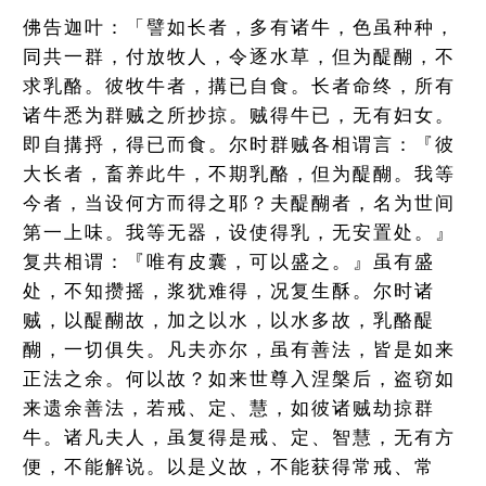
佛告迦叶：「譬如长者，多有诸牛，色虽种种，
同共一群，付放牧人，令逐水草，但为醍醐，不
求乳酪。彼牧牛者，搆已自食。长者命终，所有
诸牛悉为群贼之所抄掠。贼得牛已，无有妇女。
即自搆捋，得已而食。尔时群贼各相谓言：『彼
大长者，畜养此牛，不期乳酪，但为醍醐。我等
今者，当设何方而得之耶？夫醍醐者，名为世间
第一上味。我等无器，设使得乳，无安置处。』
复共相谓：『唯有皮囊，可以盛之。』虽有盛
处，不知攒摇，浆犹难得，况复生酥。尔时诸
贼，以醍醐故，加之以水，以水多故，乳酪醍
醐，一切俱失。凡夫亦尔，虽有善法，皆是如来
正法之余。何以故？如来世尊入涅槃后，盗窃如
来遗余善法，若戒、定、慧，如彼诸贼劫掠群
牛。诸凡夫人，虽复得是戒、定、智慧，无有方
便，不能解说。以是义故，不能获得常戒、常