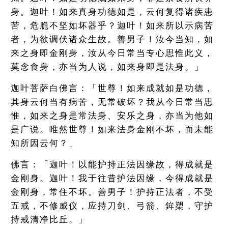
身。迦叶！如来真身功德如是，云何复得诸疾患
苦，危脆不坚如坏器乎？迦叶！如来所以示病苦
者，为欲调伏诸众生故。善男子！汝今当知，如
来之身即金刚身，汝从今日常当专心思惟此义，
莫念食身，亦当为人说，如来身即是法身。」
迦叶菩萨白佛言：「世尊！如来成就如是功德，
其身云何当有病苦，无常破坏？我从今日常当思
惟，如来之身是常法身、安乐之身，亦当为他如
是广说。唯然世尊！如来法身金刚不坏，而未能
知所因云何？」
佛言：「迦叶！以能护持正法因缘故，得成就是
金刚身。迦叶！我于往昔护法因缘，今得成就是
金刚身，常住不坏。善男子！护持正法者，不受
五戒，不修威仪，应持刀剑、弓箭、鉾槊，守护
持戒清净比丘。」