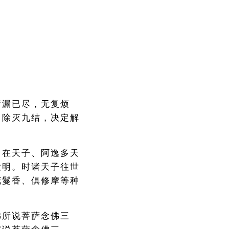
诸漏已尽，无复烦
，除灭九结，决定解
自在天子、阿逸多天
大明。时诸天子往世
花鬘香、俱修摩等种
佛所说菩萨念佛三