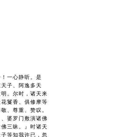
子！一心静听。是
在天子、阿逸多天
大明。尔时，诸天来
天花鬘香、俱修摩等
恭敬、尊重、赞叹。
门、婆罗门敷演诸佛
念佛三昧。』时诸天
天子等知我许已，忽