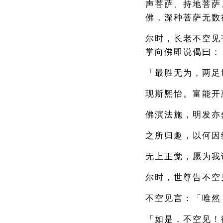
声菩萨、持地菩萨
佛，深种菩萨无数
尔时，长老不空见
掌向佛即说偈曰：
「最胜无为，两足
现斯熈怡。富能开
佛演法施，明发亦
之所归趣，以何因
无上正觉，愿为我
尔时，世尊告不空
不空见言：「唯然
「如是，不空见！