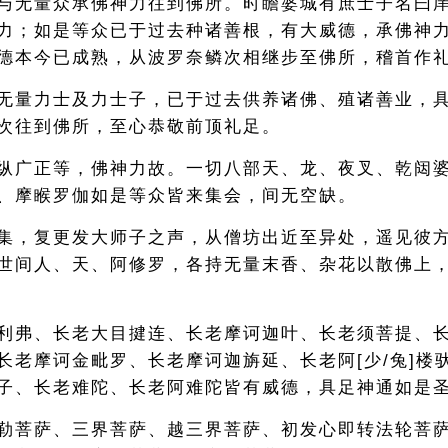
与无量众承佛神力往到佛所。时瞻婆城有庶士子名曰
力；如是等众已于过去种诸善根，有大威德，承佛神
德本今已成熟，从波罗奈鳞次相继步至佛所，稽首作
无量力士及力士子，已于过去供养诸佛、殖诸善业，
次往到佛所，至心恭敬前顶礼足。
纵广正等，佛神力故。一切八部天、龙、夜叉、乾闼
、摩睺罗伽如是等众皆来集会，间无空缺。
集，复更发大师子之声，从僧坊出近至异处，遥见彼
世间人、天、阿修罗，各持无量末香、杂花以散佛上
利弗、长老大目揵连、长老摩诃迦叶、长老须菩提、
长老摩诃金毗罗、长老摩诃迦旃延、长老阿[少/兔]楼
子、长老难陀、长老阿难陀皆有威德，具足神通如是
勒菩萨、三界菩萨、越三界菩萨、初发心即转法轮菩