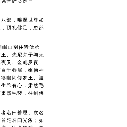
宣说菩萨念佛三
天八部，唯愿世尊如
匝，顶礼佛足，忽然
阇崛山别住诸僧承
世王、先尼梵子与无
婆夜叉、金毗罗夜
有百千眷属，乘佛神
修婆睺阿修罗王、波
，生希有心，肃然毛
咳肃然毛竪，往到佛
长者名曰善思、次名
士首陀名曰光象；如