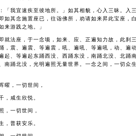
：「我宜速疾至彼地所。」如其相貌，心入三昧。入
即如其念施置座已，往诣佛所，劝请如来昇此宝座，
如来游践之地。」
即就法座，于一念顷，如来、应、正遍知力故，此刹
踊，震、遍震、等遍震，吼、遍吼、等遍吼，动、遍
遍起、等遍起东踊西没、西踊东没，南踊北没、北踊
、南踊北没，光明遍照无量世界。一念之间，一切众
晖曜，一切世间，
千，咸生欣悦。
照，一切世间，
生，普获安乐。