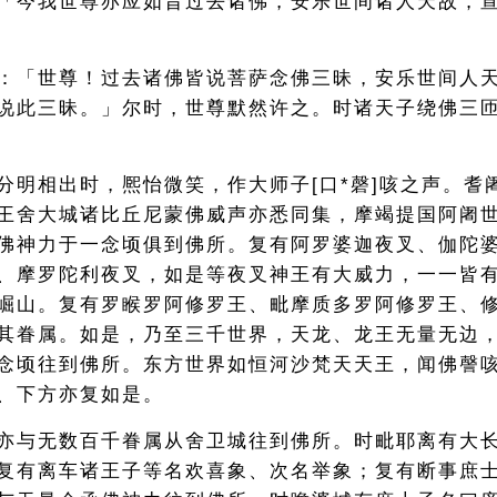
「今我世尊亦应如昔过去诸佛，安乐世间诸人天故，
：「世尊！过去诸佛皆说菩萨念佛三昧，安乐世间人
说此三昧。」尔时，世尊默然许之。时诸天子绕佛三
分明相出时，熈怡微笑，作大师子[口*磬]咳之声。耆
王舍大城诸比丘尼蒙佛威声亦悉同集，摩竭提国阿阇
佛神力于一念顷俱到佛所。复有阿罗婆迦夜叉、伽陀
、摩罗陀利夜叉，如是等夜叉神王有大威力，一一皆
崛山。复有罗睺罗阿修罗王、毗摩质多罗阿修罗王、
其眷属。如是，乃至三千世界，天龙、龙王无量无边
念顷往到佛所。东方世界如恒河沙梵天天王，闻佛謦
、下方亦复如是。
亦与无数百千眷属从舍卫城往到佛所。时毗耶离有大
复有离车诸王子等名欢喜象、次名举象；复有断事庶