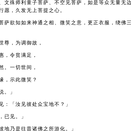
、文殊师利童子菩萨、不空见菩萨，如是等众无量无
行愿，久发无上菩提之心。
菩萨欲知如来神通之相、微笑之意，更正衣服，绕佛
世尊，为调御故，
惠，令贫满足，
然。一切世间，
缘，示此微笑？
说。」
见：「汝见彼处众宝地不？」
，已见。」
彼地乃是往昔诸佛之所游化。」