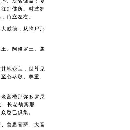
庠序、次名饶益；复
力往到佛所。时波罗
礼，侍立左右。
具大威德，从拘尸那
婆王、阿修罗王、迦
方其地众宝，世尊见
，至心恭敬、尊重、
长老富楼那弥多罗尼
驮、长老劫宾那、
圣众悉已俱集。
萨、善思菩萨、大音