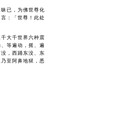
三昧已，为佛世尊化
白言：「世尊！此处
三千大千世界六种震
动、等遍动，摇、遍
南没，西踊东没、东
生乃至阿鼻地狱，悉