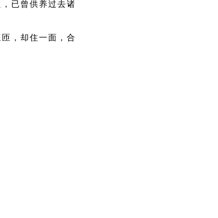
边，已曾供养过去诸
三匝，却住一面，合