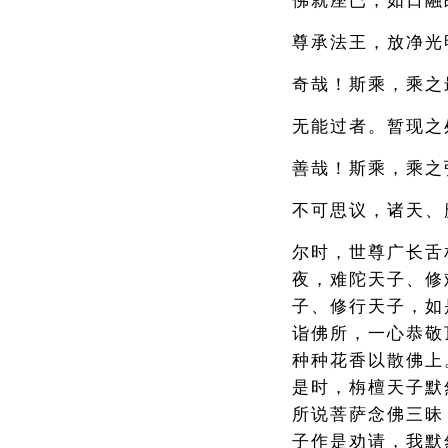
佛就座已，如日融
尊承法王，放净光
奇哉！斯乘，乘之
无能过者。暂现之
善哉！斯乘，乘之
不可思议，诸天、
尔时，世尊广长舌
夜，难陀天子、修
子、修行天子，如
诣佛所，一心恭敬
种种花香以散佛上
是时，栴檀天子默
所说菩萨念佛三昧
子作是劝请，我默