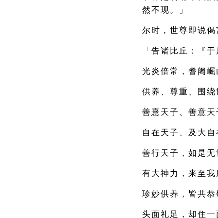
然不现。」
尔时，世尊即说偈
「告诸比丘：『于
光炎倍常，耆阇崛
供养、尊重、围绕
善憙天子、善意天
自在天子、及大自
善行天子，如是无
有大神力，来至我
珍妙供养，皆共恭
头面礼足，却住一