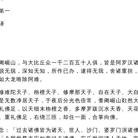
第一
译
阇崛山，与大比丘众一千二百五十人俱，皆是阿罗汉
脱无脱，深知无知，所作已办，逮得无我，舍诸重担
如大龙唯除阿难。
修难陀天子、栴檀天子、修摩那天子、自在天子、大
是无数净居天子，于夜后分光色倍常，耆阇崛山欻然
礼佛足，以天细末栴檀之香、多摩罗跋沉水天香、天
。重礼佛足，右绕三匝，却住一面，合掌向佛。
念：「过去诸佛皆为诸天、世人、沙门、婆罗门演诸