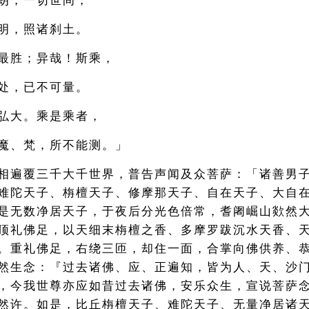
朗，一切世间，
明，照诸刹土。
最胜；异哉！斯乘，
处，已不可量。
弘大。乘是乘者，
魔、梵，所不能测。」
相遍覆三千大千世界，普告声闻及众菩萨：「诸善男
难陀天子、栴檀天子、修摩那天子、自在天子、大自
是无数净居天子，于夜后分光色倍常，耆阇崛山欻然
顶礼佛足，以天细末栴檀之香、多摩罗跋沉水天香、
。重礼佛足，右绕三匝，却住一面，合掌向佛供养、
然生念：『过去诸佛、应、正遍知，皆为人、天、沙
，今我世尊亦应如昔过去诸佛，安乐众生，宣说菩萨
然许。如是，比丘栴檀天子、难陀天子、无量净居诸