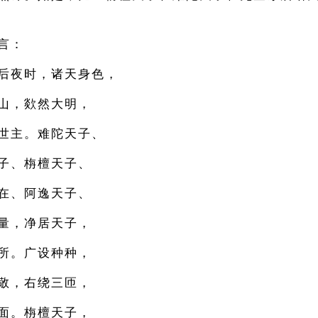
言：
后夜时，诸天身色，
山，欻然大明，
世主。难陀天子、
子、栴檀天子、
在、阿逸天子、
量，净居天子，
所。广设种种，
敬，右绕三匝，
面。栴檀天子，