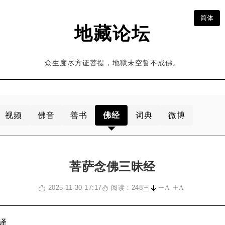
简体
地藏论坛
众生度尽方证菩提，地狱未空誓不成佛。
视频
佛音
善书
佛经
词典
微博
菩萨念佛三昧经
2025-11-30 17:17
阅读：248
A
A
译