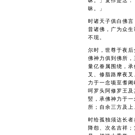
昧。」复作是念：
昧。」
时诸天子俱白佛言
昔诸佛，广为众生
不现。
尔时，世尊于夜后
佛神力俱到佛所，
量亿眷属围绕，承
叉、修脂路摩夜叉
力于一念顷至耆阇
呵罗头阿修罗王及
竪，承佛神力于一
所；自余三方及上
时给孤独须达长者
降怨、次名吉祥；