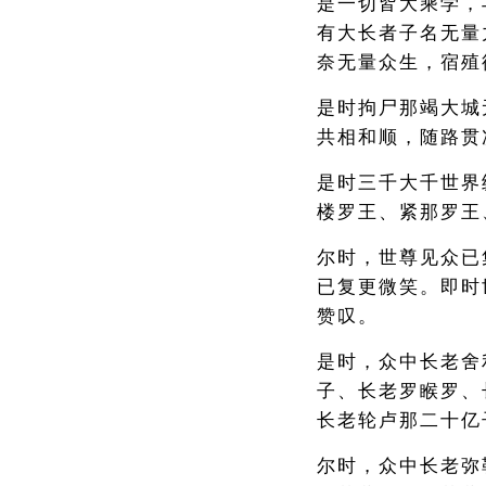
是一切皆大乘学，
有大长者子名无量
奈无量众生，宿殖
是时拘尸那竭大城
共相和顺，随路贯
是时三千大千世界
楼罗王、紧那罗王
尔时，世尊见众已
已复更微笑。即时
赞叹。
是时，众中长老舍
子、长老罗睺罗、
长老轮卢那二十亿
尔时，众中长老弥