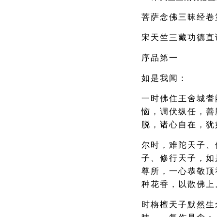
菩萨念佛三昧经卷
宋天竺三藏功德直
序品第一
如是我闻：
一时佛住王舍城耆
恼，调伏纵任，善
脱，诸心自在，犹
尔时，难陀天子、
子、修行天子，如
尊所，一心恭敬顶
种花香，以散佛上
时栴檀天子默然生