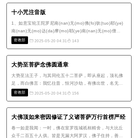
不可出。纵有多智，禅定现前，如不断淫，必落魔道：上
品魔王，中品魔民，下品魔女。彼..
十小咒注音版
1、如意宝轮王陀罗尼南(nan)无(mo)佛(fo)驮(tuo)耶(ye)
南(nan)无(mo)达(da)摩(mo)耶(ye)南(nan)无(mo)僧
(seng)伽(qie)耶(ye)南(nan)无(mo)观(guan)自(zi)在(zai)
密教部
2025-05-20 04:31
143
菩(pu)萨(sa)摩(mo)诃(he)萨(sa)具(ju)大(da)悲(bei)心
(xin)者(zhe) 怛(da)姪(zhi)他(tuo)唵(ong)斫(zhuo)羯(jie)
啰(la)伐(fa)底(di)震(zh..
大势至菩萨念佛圆通章
大势至法王子，与其同伦五十二菩萨，即从座起，顶礼佛
足，而白佛言：我忆往昔，恒河沙劫，有佛出世，名无量
光；十二如来，相继一劫。其最后佛，名超日月光；彼佛
密教部
2025-05-20 04:31
156
教我，念佛三昧。譬如有人，一专为忆，一人专忘；如是
二人，若逢不逢，或见非见。二人相忆，二忆念深；如是
乃至从生至生，同于形影，不相乖..
大佛顶如来密因修证了义诸菩萨万行首楞严经
卷一如是我闻：一时，佛在室罗筏城祇桓精舍，与大比丘
众千二百五十人俱。皆是无漏大阿罗汉，佛子住持，善超