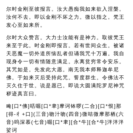
尔时金刚至彼报言。汝大愚痴我如来欲入涅槃。
汝何不去。即以金刚不坏之力。微以指之。梵王
发心至如来所。
尔时大众赞言。大力士汝能有是神力。取彼梵王
来至于此。时金刚即报言。若有世间众生。被诸
天恶魔一切外道所恼乱者但诵我咒十万遍。我自
现身令一切有情随意满足。永离贫穷常令安乐。
其咒如是。先发此大愿。南无我本师释迦牟尼
佛。于如来灭后受持此咒。誓度群生。令佛法不
灭久住于世。说是愿已。即说大圆满陀罗尼神咒
秽迹真言曰。
唵[口*佛]咶啒[口*聿]摩诃钵啰(二合)[口*恨]那
[得-彳+口](三音)吻汁吻(四音)微咭微摩那栖(六
音)呜深慕(七音)啒[口*聿][合*牛][合*牛]泮泮泮
娑诃