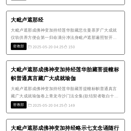
切如来胜生子彼等佛身真言形所住种种印威仪殊胜真言所
行道及方广乘皆谛信哀愍轮回六趣众随顺饶益故开演应当
恭敬决定意亦起勤诚深信心知妙..
大毗卢遮那经
大毗卢遮那成佛神变加持经莲华胎藏悲生曼荼罗广大成就
仪轨供养方便会第一归命满分净法身毗卢遮那遍照智开敷
妙觉光明眼修广犹若青莲叶我今依经要略说自利利他悉地
密教部
2025-05-20 04:25
150
法真言次第方便行发起信解胜妙门先令自心离尘垢思惟诸
佛现于前谛想自身在其所虔诚布散妙香华种种胜妙庄严具
瞻仰本尊明印法一心恭敬而作礼作..
大毗卢遮那成佛神变加持经莲华胎藏菩提幢标
帜普通真言藏广大成就瑜伽
大毗卢遮那成佛神变加持经莲华胎藏菩提幢标帜普通真言
藏广大成就瑜伽卷上青龙寺沙门法全集(欲结契者敬白十方
三世诸佛我等下辈愚钝凡夫虽掌持此印由如蚊蚁掌须弥山
密教部
2025-05-20 04:25
149
恐无势力唯愿诸佛加护我等令我得成无上正觉结持此印同
佛势力发是语已至诚礼拜)。稽首毗卢遮那佛开敷净眼如青
莲我依大日经王说供养所资众仪..
大毗卢遮那成佛神变加持经略示七支念诵随行