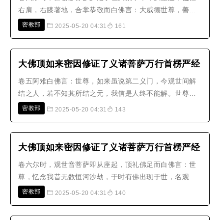
右肩，右膝著地，合掌恭敬而白佛言：大威德世尊，善为
众生敷演如来第一义谛！世尊常推说法人中，我为第一。
密教部
2025-05-20 04:31
161
今闻如来微妙法音，犹如聋人逾百步外，聆于蚊蚋，本所
不见，何况得闻？佛虽宣明，令我除惑，今犹未详斯义究
竟无疑惑地。世尊，如阿难辈，虽..
大佛顶如来密因修证了义诸菩萨万行首楞严经
卷五阿难白佛言：世尊，如来虽说第二义门，今观世间解
结之人，若不知其所结之元，我信是人终不能解。世尊，
我及会中有学声闻亦复如是，从无始际，与诸无明俱灭俱
密教部
2025-05-20 04:31
143
生，虽得如是多闻善根，名为出家，犹隔日疟。惟愿大
慈，哀愍沦溺，今日身心，云何是结？从何名解？亦令未
来苦难众生，得免轮回，不落三有。..
大佛顶如来密因修证了义诸菩萨万行首楞严经
卷六尔时，观世音菩萨即从座起，顶礼佛足而白佛言：世
尊，忆念我昔无数恒河沙劫，于时有佛出现于世，名观世
音，我于彼佛发菩提心。彼佛教我，从闻、思、修入三摩
密教部
2025-05-20 04:31
140
地。初于闻中，入流亡所；所入既寂，动静二相了然不
生；如是渐增，闻、所闻尽，尽闻不住；觉、所觉空，空