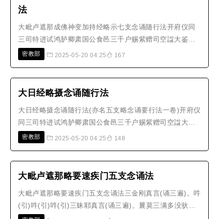
法
大毗卢遮那成佛神变加持经略示七支念诵随行法开府仪同
三司特进试鸿胪卿肃国公食邑三千户赐紫赠司空諡大鉴正
号大广智大兴善寺三藏沙门不空奉 诏译稽首无碍智密教意
密教部
2025-05-20 04:25
167
生子依彼苏多罗摄此随行法真言行菩萨无住无等誓语密身
俱密后作相应行三昧耶真言曰。娜莫三满多母驮(引)南(引)
(一)唵(引)阿(上声)三(去声)..
大日经略摄念诵随行法
大日经略摄念诵随行法(亦名五支略念诵要行法一卷)开府仪
同三司特进试鸿胪卿肃国公食邑三千户赐紫赠司空諡大鉴
正号大广智大兴善寺三藏沙门不空奉 诏译稽首无碍智密教
密教部
2025-05-20 04:25
148
意生子依彼苏多罗摄此随行法真言行菩萨先住平等誓语密
身密俱后作相应行三昧耶真言曰。曩莫三曼多勃驮难唵阿
三谜底哩(二合)三谜(三)三摩..
大毗卢遮那略要速疾门五支念诵法
大毗卢遮那略要速疾门五支念诵法三金刚真言(诵三遍)。吽
(引)吽(引)吽(引)三昧耶真言(诵三遍)。曩莫三满多没驮南
(引)阿参迷怛里参迷三摩曳娑缚(二合)贺法界生真言(诵三