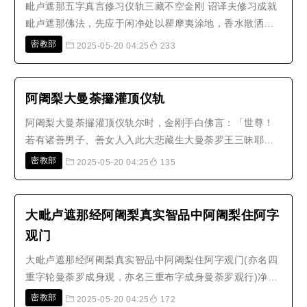
毗卢遮那五字真言修习仪轨三藏不空金刚 诏译夫修习成就
毗卢遮那佛法，先应于闲净处以瞿摩夷涂地，香水散洒，
烧种种名香，散种种时花，当于寂静办喧闹，清净澡浴着
密教部
2025-05-20 04:25
233
新净衣结跏趺坐。或依类而坐：息灾吉祥坐面向北；增益
莲花坐面向东；敬爱金刚坐面向西；降伏蹲踞坐以脚押脚
面向南。随所爱乐依方而坐，即..
阿阇梨大曼荼攞灌顶仪轨
阿阇梨大曼荼攞灌顶仪轨尔时，金刚手白佛言：「世尊！
若有诸善男子、善女人入此大悲藏生大曼荼罗王三昧耶
者，彼获几所福德聚？」如是说已，佛告金刚手言：「秘
密教部
2025-05-20 04:25
135
密主！从初发心乃至成如来所有福德聚，是善男子、善女
人福德聚与彼正等。秘密主！以此法门当如是知：彼善男
子、善女人从如来口生，佛心之子。..
大毗卢遮那经阿阇梨真实智品中阿阇梨住阿字
观门
大毗卢遮那经阿阇梨真实智品中阿阇梨住阿字观门(亦名四
重字轮曼荼罗成身观，亦名三重布字成身曼荼罗观行)净影
寺比绮院五部持念僧惟谨述成入理轨仪一卷夫言阿阇梨
密教部
2025-05-20 04:25
172