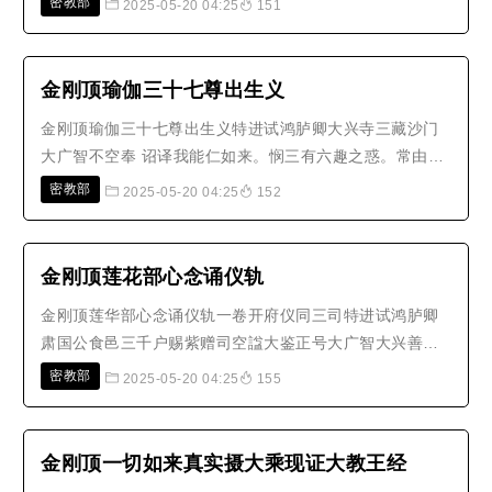
密教部
2025-05-20 04:25
151
子座。一切面安立。时大菩提心不动如来。大福德聚宝生
如来。三摩地妙法藏观自在王如来。毗首羯磨成就一切事
业不空成就如来。一切如来加持自..
金刚顶瑜伽三十七尊出生义
金刚顶瑜伽三十七尊出生义特进试鸿胪卿大兴寺三藏沙门
大广智不空奉 诏译我能仁如来。悯三有六趣之惑。常由蕴
界入等。受生死妄执。空华无而虚计。衣珠有而不知。于
密教部
2025-05-20 04:25
152
是乎收迹都史天宫下。生中印土。起化城以接之。由粪除
以诱之。及乎大种姓人法缘已熟。三秘密教说时方至。遂
却住自受用身。据色究竟天宫。..
金刚顶莲花部心念诵仪轨
金刚顶莲华部心念诵仪轨一卷开府仪同三司特进试鸿胪卿
肃国公食邑三千户赐紫赠司空諡大鉴正号大广智大兴善寺
三藏沙门不空奉 诏译归命礼普贤金刚莲花手说修瑜伽法先
密教部
2025-05-20 04:25
155
应礼三宝长跪合莲掌运心对圣众陈罪应随喜次观一切法远
离于尘垢应诵此真言器界皆清净净地真言曰唵啰儒(（引）)
波誐哆(（引入）)萨嚩达摩(（..
金刚顶一切如来真实摄大乘现证大教王经