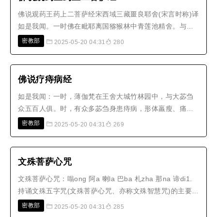
佛说观药王药上二菩萨经宋西域三藏畺良耶舍(宋言时称)译
如是我闻。一时佛在毗耶离国猕猴林中青莲池精舍。与大
比丘众千二百五十人俱。尊者摩诃迦叶。尊者舍利弗。尊
密教部
2025-05-20 04:31
280
者大目犍连。尊者摩诃迦旃延。如是等众所知识。复有菩
萨摩诃萨一万人俱。其名曰妙(丹藏有德字)臂菩萨。善音菩
萨。寂音菩萨。宝德菩萨。慧..
佛说疗痔病经
如是我闻：一时，薄伽梵在王舍大城竹林园中，与大苾刍
众五百人俱。时，有众多苾刍身患痔病，形体羸瘦、痛苦
萦缠，于日夜中，极受忧恼。时，具寿阿难陀见是事已，
密教部
2025-05-20 04:31
269
诣世尊所，顶礼双足，在一面立，白言：「世尊！今王舍
城多有苾刍身患痔病，形体羸瘦、痛苦萦缠，于日夜中，
极受忧恼。世尊！此诸痔病，云何..
文殊菩萨心咒
文殊菩萨心咒：嗡ong 阿a 喇la 巴ba 札zha 那na 谛di1.
持诵文殊五字咒(文殊菩萨心咒、亦称文殊智慧咒)的主要功
德，据佛经记载为：罪障消灭，获无尽辩才，所求世间，
密教部
2025-05-20 04:31
285
出世间事悉得成就，令众生智慧成就。2.若善男子善女