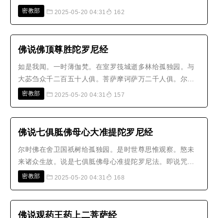
诸有，能于国土成就威仪，从佛转轮，妙堪遗嘱，严净毗
密教部
2025-05-20 04:31
162
尼，弘范三界，应身无量度脱众生，拔济未来，越诸尘
累。其名曰：大智舍利弗、摩诃目揵连、摩诃拘絺罗、富
楼那弥多罗尼子、须菩提、优波尼沙..
佛说佛顶尊胜陀罗尼经
如是我闻。一时薄伽梵。在室罗筏城逝多林给孤独园。与
大苾刍众千二百五十人俱。菩萨摩诃萨万二千人俱。尔时
三十三天善法堂会。有一天子名曰善住。与诸大天并诸天
密教部
2025-05-20 04:31
157
女。前后围绕受胜尊贵。欢娱游戏种种天乐。共相娱乐受
诸快乐。尔时善住天子。于其夜分闻有声言。善住天子却
后七日决欲命终。于此没后生赡部..
佛说七俱胝佛母心大准提陀罗尼经
尔时佛在舍卫国祇树给孤独园。是时世尊思惟观察。愍未
来诸众生故。说是七俱胝佛母心准提陀罗尼法。即说咒
曰。南谟飒哆南(一)三藐三勃陀俱胝南(二)怛姪他(三)唵折
密教部
2025-05-20 04:31
168
戾(四)主戾(五)准提(六)娑婆诃(七)若有比丘比丘尼优婆塞
优婆夷。受持读诵此陀罗尼满八十万遍无量劫来所造五无
间等。一切诸罪皆悉消灭。所在..
佛说观药王药上二菩萨经