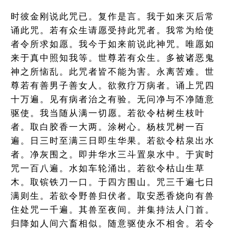
时彼金刚说此咒已。复作是言。我于如来灭后常
诵此咒。若有众生请愿受持此咒者。我常为给使
者令所求如愿。我今于如来前说此神咒。唯愿如
来于真中照知我等。世尊若有众生。多被诸恶鬼
神之所恼乱。此咒者皆不能为害。永离苦难。世
尊若有善男子善女人。欲救疗万病者。诵上咒四
十万遍。见有病者治之有验。无问净与不净随意
驱使。我当随从满一切愿。若欲令枯树生枝叶
者。取白胶香一大两。涂树心。杨枝咒树一百
遍。日三时至满三日即生华果。若欲令枯泉出水
者。净灰围之。即井华水三斗置泉水中。于寅时
咒一百八遍。水如车轮涌出。若欲令枯山生草
木。取镔铁刀一口。于四方围山。咒三千遍七日
满则生。若欲令野兽归伏者。取安悉香烧向有兽
住处咒一千遍。其兽至夜间。并集持法人门首。
归降如人间六畜相似。随意驱使永不相舍。若令