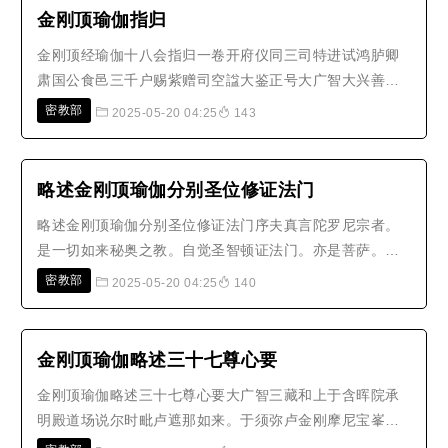
愿求。随其所乐。皆令满足。大..
金刚顶瑜伽指归
金刚顶经瑜伽十八会指归一卷开府仪同三司特进试鸿胪卿
肃国公食邑三千户赐紫赠司空諡大鉴正号大广智大兴善寺
三藏沙门不空奉 诏译金刚顶经瑜伽有十万偈十八会，初会
密教部
2025-05-20 04:25
143
名一切如来真实摄教王，有四大品：一名金刚界，二名降
三世，三名遍调伏，四名一切义成就表四智印。于初品中
有六曼茶罗，所谓金刚界大曼茶..
略述金刚顶瑜伽分别圣位修证法门
略述金刚顶瑜伽分别圣位修证法门序夫真言陀罗尼宗者。
是一切如来秘奥之教。自觉圣智顿证法门。亦是菩萨。具
受净戒无量威仪。入一切如来海会坛。受菩萨职位。超过
密教部
2025-05-20 04:25
140
三界。受佛教勅三摩地门。具足因缘。顿集功德广大智
慧。于无上菩提。皆不退转。离诸天魔一切烦恼及诸罪
障。念念消融。证佛四种身。谓自性身..
金刚顶瑜伽略述三十七尊心要
金刚顶瑜伽略述三十七尊心要大广智三藏和上于含晖院承
明殿道场说尔时毗卢遮那如来。于须弥卢金刚摩尼宝峯楼
阁。至已。金刚界如来。以一切如来加持。于一切如来狮