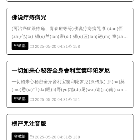
人，有能受持此陀罗尼者，即入如来一切法平等，一切文
字亦皆平等，速得成就摩诃般若..
佛说疗痔病咒
(可治癌症跟痔疮、青春痘等等)佛说疗痔病咒:怛(dan)侄
(zhi)他(ta) 頞(e)兰(lan)帝(di) 頞(e)蓝(lan)谜(mi) 室(shi)
利(li)鞞(pi)室(shi)里(li)室(shi)里(li) 磨(mo)羯(jie)失(shi)
密教部
2025-05-20 04:31
158
质(zhi) 三(san)婆(po)跋(ba)覩(dou) 莎(suo)诃(ha)慧律
法师关于佛说疗痔病咒的开示：一.今天，我们如果有痔
疮，或是有坏..
一切如来心秘密全身舍利宝箧印陀罗尼
一切如来心秘密全身舍利宝箧印陀罗尼(汉传版):那(na)莫
(mo)悉(xi)怛(da)哩(li)野(ye)地(di)尾(wei)迦(jia)南(nan)
薩(sa)婆(po)怛(da)他(ta)蘖(ye)多(duo)喃(nan)唵(om)部
密教部
2025-05-20 04:31
151
(bu)尾(wei)婆(po)嚩(wa)娜(na)嚩(wa)唎(li)嚩(wa)者
(zhe)梨(li)嚩(wa)者(zhe)[齒*來](zu)祖(zu)嚕(lu)祖(zu)嚕
(lu)馱(tuo)啰(la)..
楞严咒注音版
密教部
2025-05-20 04:31
138