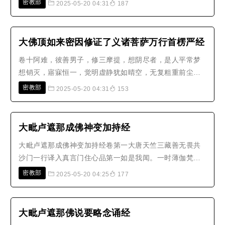
密教部
2025-05-20 04:31
187
除，离欲心现，于诸律仪爱乐随顺，是人应时能行梵德，
如是一类名梵辅天。身心妙圆，威仪不缺，清净禁戒，加
以明悟，是人应时能统梵众，为大梵..
大佛顶如来密因修证了义诸菩萨万行首楞严经
卷十阿难，彼善男子，修三摩提，想阴尽者，是人平常梦
想销灭，寤寐恒一，觉明虚静犹如晴空，无复粗重前尘影
事。观诸世间大地山河，如镜鉴明，来无所粘，过无踪
密教部
2025-05-20 04:31
153
迹，虚受照应，了罔陈习，唯一精真。生灭根元从此披
露，见诸十方十二众生，毕殚其类。虽未通其各命由绪，
见同生基，犹如野马熠熠清扰，为浮根..
大毗卢遮那成佛神变加持经
大毗卢遮那成佛神变加持经卷第一大唐天竺三藏善无畏共
沙门一行译入真言门住心品第一如是我闻。一时薄伽梵。
住如来加持广大金刚法界宫。一切持金刚者皆悉集会。如
密教部
2025-05-20 04:25
177
来信解游戏神变生大楼阁宝王。高无中边。诸大妙宝王。
种种间饰。菩萨之身为师子座。其金刚名曰虚空无垢执金
刚。虚空游步执金刚。虚空生执金..
大毗卢遮那佛说要略念诵经