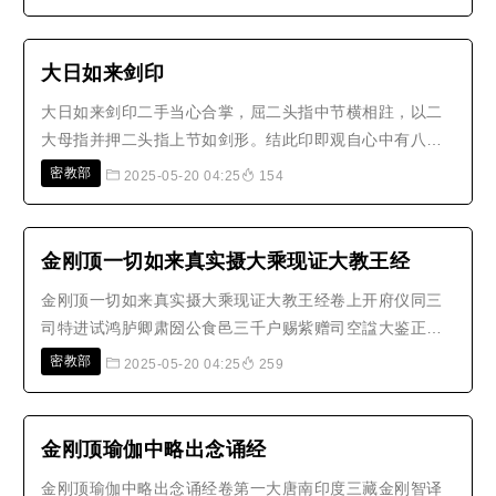
者，解秘中最秘，真言智大心。阿字名种子，故一切如
是，依法皆遍受。若于此教法，解斯广大智，正觉大功
德，说名阿阇梨，是即为如来，亦即名..
大日如来剑印
大日如来剑印二手当心合掌，屈二头指中节横相跓，以二
大母指并押二头指上节如剑形。结此印即观自心中有八叶
莲华，于华中想a 阿(上)字放金色光与印相应，想彼a 阿
密教部
2025-05-20 04:25
154
(上)字，了一切法本来不生。即诵真言曰：
「namaḥsamantabuddhānaṃavi娜 莫 三 满 多 母 驮(引)
南(引) 恶(引) 尾(引)rahūṃkhaṃ罗 吽(..
金刚顶一切如来真实摄大乘现证大教王经
金刚顶一切如来真实摄大乘现证大教王经卷上开府仪同三
司特进试鸿胪卿肃圀公食邑三千户赐紫赠司空諡大鉴正号
大广智大兴善寺三藏沙门不空奉 诏译金刚界大曼荼罗广大
密教部
2025-05-20 04:25
259
仪轨品之一如是我闻：一时婆伽梵成就一切如来金刚加持
殊胜三昧耶智，得一切如来宝冠三界法王灌顶，证一切如
来一切智智瑜伽自在，能作一切..
金刚顶瑜伽中略出念诵经
金刚顶瑜伽中略出念诵经卷第一大唐南印度三藏金刚智译