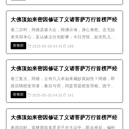
大佛顶如来密因修证了义诸菩萨万行首楞严经
卷二尔时，阿难及诸大众，闻佛示诲，身心泰然。念无始
来失却本心，妄认缘尘分别影事；今日开悟，如失乳儿，
忽遇慈母。合掌礼佛，愿闻如来显出身心真妄虚实，现前
密教部
2025-05-20 04:31
196
生灭与不生灭二发明性。时，波斯匿王起立白佛：我昔未
承诸佛诲敕，见迦旃延、毗罗胝子咸言：此身死后断灭，
名为涅槃。我虽值佛，今犹狐疑，..
大佛顶如来密因修证了义诸菩萨万行首楞严经
卷三复次，阿难，云何六入本如来藏妙真如性？阿难，即
彼目睛瞪发劳者，兼目与劳，同是菩提瞪发劳相。因于
明、暗二种妄尘，发见居中，吸此尘象，名为见性。此见
密教部
2025-05-20 04:31
141
离彼明暗二尘，毕竟无体。如是，阿难，当知是见，非明
暗来，非于根出，不于空生。何以故？若从明来，暗即随
灭，应非见暗。若从暗来，明即随灭..
大佛顶如来密因修证了义诸菩萨万行首楞严经
卷四尔时，富楼那弥多罗尼子在大众中，即从座起，偏袒