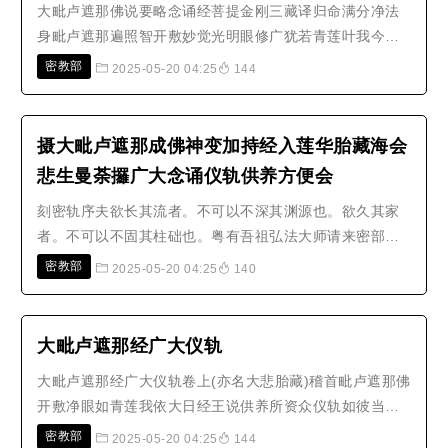
大毗卢遮那佛说要略念诵经菩提金刚三藏译归命满分净法
身毗卢遮那遍照智开敷妙觉光明眼修广犹若青莲叶我今依
经要略说自利利他悉地法真言次第方便行发起信解胜愿门
密教部
2025-05-20 04:25
144
先令自心离尘垢观佛想印及真言深经律藏勤勇尊一心随顺
恭敬礼有曾灌顶令传授知妙真言支分者见是胜人应敬事瞻
仰犹如世尊师曾经发起殊胜意得入..
摄大毗卢遮那成佛神变加持经入莲华胎藏海会
悲生曼荼攞广大念诵仪轨供养方便会
刻密轨序夫欲长其流者。不可以不深其渊源也。欲久其家
者。不可以不固其柱础也。粤有吾祖弘法大师请来密部若
干百轴。则是东寺一家之柱础。南池两流之渊源也。所以
密教部
2025-05-20 04:25
140
先师约身勉强不舍昼夜。誓心研覈岂敢怠遑。每下校阅之
帷。时肆讲授之席。专精纯熟无复与伦。平昔谓门徒曰。
今也运膺浇季。人滋窳怯。若干百..
大毗卢遮那经广大仪轨
大毗卢遮那经广大仪轨卷上(亦名大悲胎藏)稽首毗卢遮那佛
开敷净眼如青莲我依大日经王说供养所资众仪轨如彼当得
速成就然初自他利成就无上智愿之方便发起悉地由信解一
密教部
2025-05-20 04:25
144