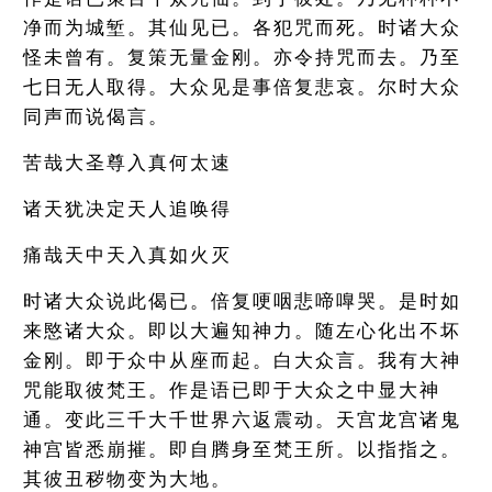
净而为城堑。其仙见已。各犯咒而死。时诸大众
怪未曾有。复策无量金刚。亦令持咒而去。乃至
七日无人取得。大众见是事倍复悲哀。尔时大众
同声而说偈言。
苦哉大圣尊入真何太速
诸天犹决定天人追唤得
痛哉天中天入真如火灭
时诸大众说此偈已。倍复哽咽悲啼嘷哭。是时如
来愍诸大众。即以大遍知神力。随左心化出不坏
金刚。即于众中从座而起。白大众言。我有大神
咒能取彼梵王。作是语已即于大众之中显大神
通。变此三千大千世界六返震动。天宫龙宫诸鬼
神宫皆悉崩摧。即自腾身至梵王所。以指指之。
其彼丑秽物变为大地。