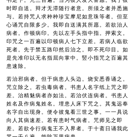
书足下。咒三百遍。当为彼人发大誓愿。我于彼
时即自送。辩才无滞随行者意。所须之者并悉施
与。若持咒人求种种珍宝摩尼如意珠等者。但至
心诵咒自限多少。我即自送满其所愿。若欲治人
病者。作顿病印。先以左手头指中指。押索文。
印咒之一百遍以印顿病人七下立差。若病人临欲
死者。先于禁五路印然后治之。即不死印目。如
是先准印以无名指屈向掌中。竪小指咒之百遍其
患速除。
若治邪病者。但于病患人头边。烧安悉香诵之。
咒立除之。若虫毒病者。书患人名字纸上咒之即
差。治精魅病者亦如法。若治伏连病者。书患人
姓名及作病鬼姓名。埋患人床下咒之。其鬼远奉
名字自出现身。便令彼鬼看三世之事。一一具说
向人其病速差。若有患时气病者。咒师见之即
差。若欲令行病鬼王不入界者。于十斋日诵我此
咒一千八遍。能除万里病患。