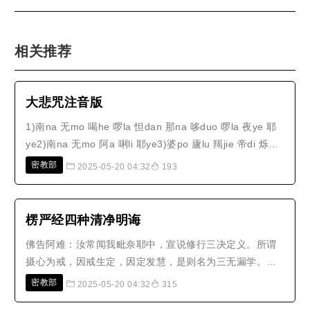
相关推荐
大悲咒注音版
1)南na 无mo 喝he 啰la 怛dan 那na 哆duo 啰la 夜ye 耶
ye2)南na 无mo 阿a 唎li 耶ye3)婆po 廬lu 羯jie 帝di 烁
shuo 鉢bo 啰la 耶ye4)菩pu 提ti 蕯sa 埵duo 婆po 耶ye5)
密教部
2025-05-20 04:32
193
摩mo 诃he 蕯sa 埵duo 婆po 耶ye6)摩mo 诃he 迦jia 廬lu
尼ni 迦jia 耶ye7)唵ong8)蕯sa 皤po 啰la 罚fa 曳yi9)数su
怛dan 那na 怛dan..
楞严经四种清净明诲
佛告阿难：汝常闻我毗奈耶中，宣说修行三决定义。所谓
摄心为戒，因戒生定，因定发慧，是则名为三无漏学。阿
难，云何摄心，我名为戒？若诸世界六道众生其心不淫，
密教部
2025-05-20 04:32
315
则不随其生死相续。汝修三昧，本出尘劳，淫心不除，尘