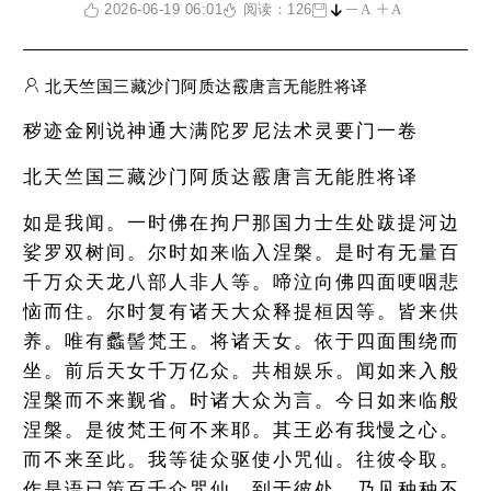
2026-06-19 06:01
阅读：126
A
A
北天竺国三藏沙门阿质达霰唐言无能胜将译
秽迹金刚说神通大满陀罗尼法术灵要门一卷
北天竺国三藏沙门阿质达霰唐言无能胜将译
如是我闻。一时佛在拘尸那国力士生处跋提河边
娑罗双树间。尔时如来临入涅槃。是时有无量百
千万众天龙八部人非人等。啼泣向佛四面哽咽悲
恼而住。尔时复有诸天大众释提桓因等。皆来供
养。唯有蠡髻梵王。将诸天女。依于四面围绕而
坐。前后天女千万亿众。共相娱乐。闻如来入般
涅槃而不来觐省。时诸大众为言。今日如来临般
涅槃。是彼梵王何不来耶。其王必有我慢之心。
而不来至此。我等徒众驱使小咒仙。往彼令取。
作是语已策百千众咒仙。到于彼处。乃见种种不