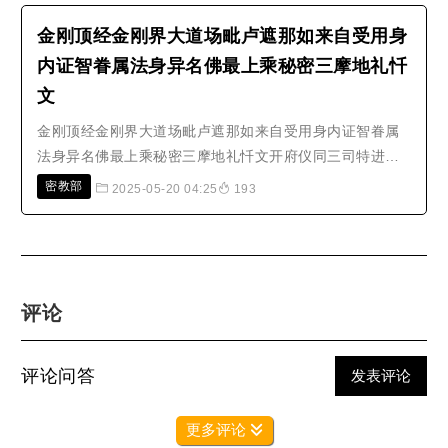
(一切如来正等菩提金刚坚牢安住我心)稽首毗卢遮那佛一切
如来金刚顶金刚萨埵大心。namaḥsamantab..
金刚顶经金刚界大道场毗卢遮那如来自受用身
内证智眷属法身异名佛最上乘秘密三摩地礼忏
文
金刚顶经金刚界大道场毗卢遮那如来自受用身内证智眷属
法身异名佛最上乘秘密三摩地礼忏文开府仪同三司特进试
鸿胪卿肃国公食邑三千户赐紫赠司空諡大鉴正号大广智大
密教部
2025-05-20 04:25
193
兴善寺三藏沙门不空奉 诏译初礼请佛梵叹依常。南谟常住
三世净妙法身金刚界大悲毗卢遮那佛。南谟金刚坚固自性
身阿閦佛。南谟福德庄严聚身宝..
评论
评论问答
发表评论
更多评论