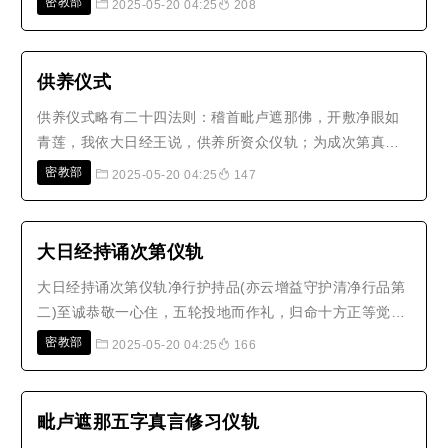
密教部
2025-05-20 04:25
208
遍)。曩莫三满多没驮南(引)达磨驮暏娑缚婆缚句唅(引)转
大法轮真言(诵三遍)。曩莫三满多缚日罗(二合)赦嚩日啰
(二合)怛募句唅(引)金刚护..
供养仪式
供养仪式略有二十四法则：稽首毗卢遮那佛，开敷净眼如
青莲，我依大日经王说，供养所资众仪轨；为成次第真言
法，如彼当得速成就，又令本心离垢故，我今随要略宣
密教部
2025-05-20 04:25
147
说。次择所法第一：依于地分所宜处，妙山辅峯半岩间，
种种龛窟两山中，于一切时得安稳。芰荷青莲遍严池，大
河流川洲岸侧，远离人物众愦闹，条..
大日经持诵次第仪轨
大日经持诵次第仪轨净行护持品(亦云增益守护清净行品第
二)至诚恭敬一心住，五轮投地而作礼，归命十方正等觉，
三世一切具三身，归命一切大乘法，归命不退菩提众，归
密教部
2025-05-20 04:25
166
命诸明真实言，归命一切诸密契，以身、口、意清净业，
殷勤无量恭敬礼。归命方便真言曰：
「oṃnamaḥsarvatathāgatakāya唵 曩 麽 萨 婆 ..
毗卢遮那五字真言修习仪轨