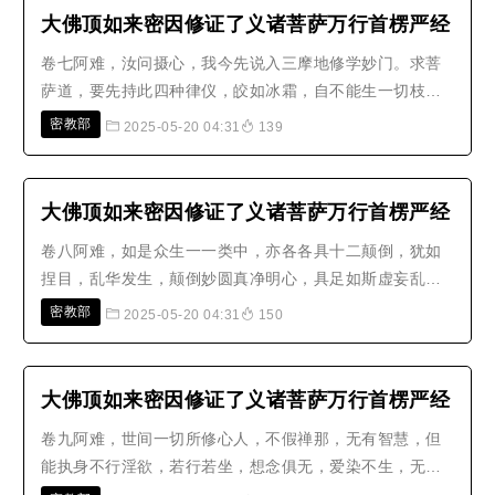
觉极圆；空、所空灭，生灭既灭，寂..
大佛顶如来密因修证了义诸菩萨万行首楞严经
卷七阿难，汝问摄心，我今先说入三摩地修学妙门。求菩
萨道，要先持此四种律仪，皎如冰霜，自不能生一切枝
叶，心三口四，生必无因。阿难，如是四事若不遗失，心
密教部
2025-05-20 04:31
139
尚不缘色香味触，一切魔事云何发生？若有宿习不能灭
除，汝教是人一心诵我《佛顶光明摩诃萨怛多般怛啰无上
神咒》。斯是如来无见顶相无为心佛从..
大佛顶如来密因修证了义诸菩萨万行首楞严经
卷八阿难，如是众生一一类中，亦各各具十二颠倒，犹如
捏目，乱华发生，颠倒妙圆真净明心，具足如斯虚妄乱
想。汝今修证佛三摩提，于是本因，元所乱想，立三渐
密教部
2025-05-20 04:31
150
次，方得除灭；如净器中除去毒蜜，以诸汤水并杂灰香洗
涤其器，后贮甘露。云何名为三种渐次？一者修习，除其
助因；二者真修，刳其正性；三者增进..
大佛顶如来密因修证了义诸菩萨万行首楞严经
卷九阿难，世间一切所修心人，不假禅那，无有智慧，但
能执身不行淫欲，若行若坐，想念俱无，爱染不生，无留
欲界，是人应念身为梵侣，如是一类名梵众天。欲习既