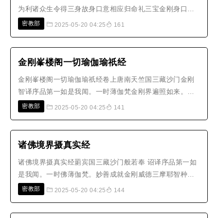
为利诸众生令得三身故身口意相应归命礼三宝金刚身口意
遍满三界者能为自在主演说金刚界我尽稽首礼雄勐阿閦鞞
密教部
2025-05-20 04:25
161
降伏诸魔者彼宝现最胜及礼如理法归命阿弥陀成就不空者
于金刚萨埵利益众生者归命虚空藏能授灌顶者依护大观音
从瑜伽生者秘毗首羯磨至心我尽礼..
金刚峯楼阁一切瑜伽瑜祇经
金刚峯楼阁一切瑜伽瑜祇经卷上唐南天竺国三藏沙门金刚
智译序品第一如是我闻。一时薄伽梵金刚界遍照如来。以
五智所成四种法身。于本有金刚界自在大三昧耶自觉本初
密教部
2025-05-20 04:25
141
大菩提心普贤满月不坏金刚光明心殿中。与自性所成眷属
金刚手等十六大菩萨及四摄行天女使金刚内外八供养金刚
天女使。各各以本誓加持。自住金..
诸佛境界摄真实经
诸佛境界摄真实经罽宾国三藏沙门般若奉 诏译序品第一如
是我闻。一时佛薄伽梵。妙善成就金刚威德三摩耶智种种
希有最胜功德。已能获得一切如来灌顶宝冠。超过三界。
密教部
2025-05-20 04:25
144
已能证入一切如来妙观察智大瑜伽法。无碍自在。已能成
就一切如来微妙智印。于所作事。善巧成就诸有情类种种