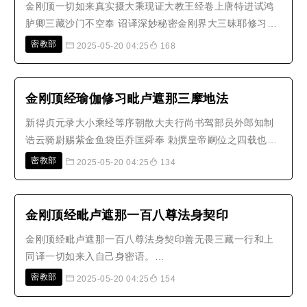
金刚顶一切如来真实摄大乘现证大教王经卷上唐特进试鸿
胪卿三藏沙门不空奉 诏译深妙秘密金刚界大三昧耶修习瑜
伽仪第一稽首薄伽梵大毗卢遮那能为自在王演说金刚界无
密教部
2025-05-20 04:25
168
边功德法成五解脱轮三十七智身我今归命礼瑜伽大教王开
演一佛乘如来三密藏是乘无比喻最上最第一唯佛不共智相
应成佛门为令悟入者圆成净法身..
金刚顶经瑜伽修习毗卢遮那三摩地法
新得贞元录大小乘经等序朝散大夫行尚书驾部员外郎知制
诰云骑尉赐紫金鱼袋臣乔匡舜奉 勅撰皇帝嗣位之四载也。
品物攸叙兆人又宁。洽比交修远方来格。武功既备文理斯
密教部
2025-05-20 04:25
134
盛。遗编坠简谀访殆尽。粤有僧恒安者。学空于佛立操弥
笃。念真如之旨必凭祖述。而湮灭之余多所刓缺。且坑焚
秦政犹存上古之书。宅坏鲁恭颇..
金刚顶经毗卢遮那一百八尊法身契印
金刚顶经毗卢遮那一百八尊法身契印善无畏三藏一行和上
同译一切如来入自己身密语。
oṃsarvatathāgatāabhiaṃbodhi唵 萨 嚩 怛 他 揭 多 阿
密教部
2025-05-20 04:25
154
毗 三 菩 提dṛḍhavajratiṣṭa涅哩 荼(坚牢) 跋 折罗 底 瑟吒