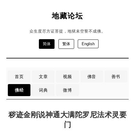
地藏论坛
众生度尽方证菩提，地狱未空誓不成佛。
简体
繁体
English
首页
文章
视频
佛音
善书
佛经
词典
微博
秽迹金刚说神通大满陀罗尼法术灵要
门