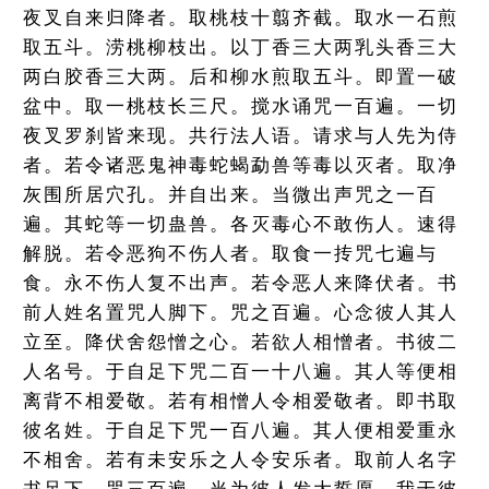
夜叉自来归降者。取桃枝十翦齐截。取水一石煎
取五斗。涝桃柳枝出。以丁香三大两乳头香三大
两白胶香三大两。后和柳水煎取五斗。即置一破
盆中。取一桃枝长三尺。搅水诵咒一百遍。一切
夜叉罗刹皆来现。共行法人语。请求与人先为侍
者。若令诸恶鬼神毒蛇蝎勐兽等毒以灭者。取净
灰围所居穴孔。并自出来。当微出声咒之一百
遍。其蛇等一切蛊兽。各灭毒心不敢伤人。速得
解脱。若令恶狗不伤人者。取食一抟咒七遍与
食。永不伤人复不出声。若令恶人来降伏者。书
前人姓名置咒人脚下。咒之百遍。心念彼人其人
立至。降伏舍怨憎之心。若欲人相憎者。书彼二
人名号。于自足下咒二百一十八遍。其人等便相
离背不相爱敬。若有相憎人令相爱敬者。即书取
彼名姓。于自足下咒一百八遍。其人便相爱重永
不相舍。若有未安乐之人令安乐者。取前人名字