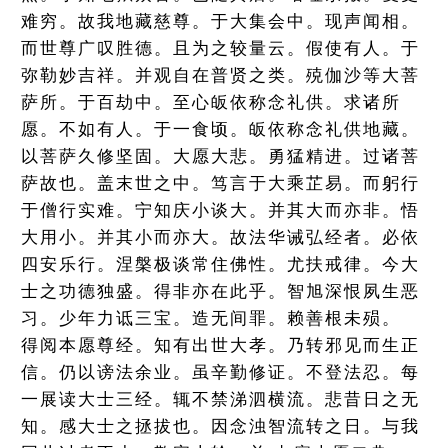
难穷。故我地藏慈尊。于大集会中。现声闻相。
而世尊广叹胜德。且为之较量云。假使有人。于
弥勒妙吉祥。并观自在普贤之类。殑伽沙等大菩
萨所。于百劫中。至心皈依称念礼供。求诸所
愿。不如有人。于一食顷。皈依称念礼供地藏。
以菩萨久修坚固。大愿大悲。勇猛精进。过诸菩
萨故也。盖末世之中。笃言于大乘芷易。而躬行
于僧行实难。宁知庆小谈大。并其大而亦非。悟
大用小。并其小而亦大。故法华诫弘经者。必依
四安乐行。涅槃极谈常住佛性。尤扶戒律。今大
士之功德独盛。得非亦在此乎。智旭深恨夙生恶
习。少年力诋三宝。造无间罪。赖善根未殒。
得阅本愿尊经。知有出世大孝。乃转邪见而生正
信。仍以谤法余业。虽辛勤修证。不登法忍。每
一展读大士三经。辄不禁涕泗横流。悲昔日之无
知。感大士之拯拔也。因念浊智流转之日。与我