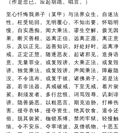
（作是念已。应起胡跪。唱言。）
至心忏悔我弟子（某甲）与法界众生。自迷法
性。枉受轮回。无明覆心。不知出要。怀聪明
慢。自实愚痴。闻大乘法。谬生空解。拨无因
果。断灭善根。远离正信。远离正愿。离正意
乐。及以正见。远善知识。好处好时。远离净
戒。正定正慧。随逐恶友。起诸邪见。造身语
意。无量罪业。或复毁谤。大乘正法。或复毁
谤。独觉乘法。或复毁谤。声闻乘法。障蔽隐
没。不令流布。或复于彼。诸佛弟子。若是法
器。若非法器。具戒破戒。下至无戒。着片袈
裟。剃须发者。多行忿恨。诃骂毁辱。讥刺诽
谤。隐善扬恶。以粗恶言。期克迫胁。打棒伤
害。侵夺衣钵。侵夺资生。绝其饮食。退令还
俗。脱其袈裟。枷锁系缚。禁闭牢狱。轻慢触
恼。令不安乐。夺窣堵波。及僧祇物。十恶五