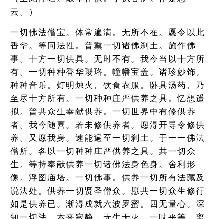
云。）
一切佛法僧宝。体常遍满。无所不在。愿令以此
香华。等同法性。普熏一切诸佛刹土。施作佛
事。十方一切供具。无时不有。我今当以十方所
有。一切种种香华璎珞。幢幡宝盖。诸珍妙饰。
种种音乐。灯明烛火。饮食衣服。卧具汤药。乃
至尽十方所有。一切种种庄严供养之具。忆想遥
拟。普共众生奉献供养。一切世界中有修供养
者。我今随喜。若未修供养者。愿淂开导令修供
养。又愿我身。速能遍至一切刹土。于一一佛法
僧所。各以一切种种庄严供养之具。共一切众
生。等持奉献供养一切诸佛法身色身。舍利形
像。浮图庙塔。一切佛事。供养一切所有法藏及
说法处。供养一切贤圣僧众。愿共一切众生修行
如是供养已。渐淂成就六波罗蜜。四无量心。深
知一切法。本来寂静。无生无灭。一味平等。离