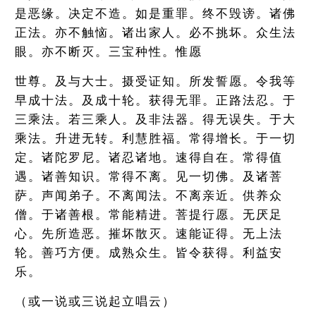
是恶缘。决定不造。如是重罪。终不毁谤。诸佛
正法。亦不触恼。诸出家人。必不挑坏。众生法
眼。亦不断灭。三宝种性。惟愿
世尊。及与大士。摄受证知。所发誓愿。令我等
早成十法。及成十轮。获得无罪。正路法忍。于
三乘法。若三乘人。及非法器。得无误失。于大
乘法。升进无转。利慧胜福。常得增长。于一切
定。诸陀罗尼。诸忍诸地。速得自在。常得值
遇。诸善知识。常得不离。见一切佛。及诸菩
萨。声闻弟子。不离闻法。不离亲近。供养众
僧。于诸善根。常能精进。菩提行愿。无厌足
心。先所造恶。摧坏散灭。速能证得。无上法
轮。善巧方便。成熟众生。皆令获得。利益安
乐。
（或一说或三说起立唱云）