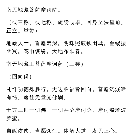
南无地藏菩萨摩诃萨。
（或三称。或七称。旋绕既毕。回身至法座前。
正立。举赞）
地藏大士。誓愿宏深。明珠照破铁围城。金锡振
幽冥。花雨缤纷。大地布阳春。
南无地藏王菩萨摩诃萨（三称）
（回向偈）
礼忏功德殊胜行。无边胜福皆回向。普愿沉溺诸
有情。速往无量光佛刹。
十方三世一切佛。一切菩萨摩诃萨。摩诃般若波
罗蜜。
自皈依佛。当愿众生。体解大道。发无上心。