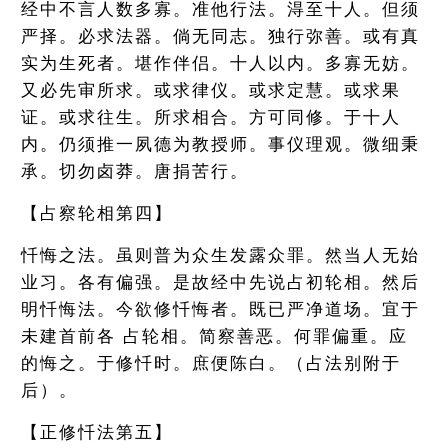
经中不言人数多寡。准他行法。淂至十人。但须
严择。必求法器。倘无同志。独行弥善。或有真
实为生死者。堪作伴侣。十人以内。多寡无妨。
又必先审所求。或求律仪。或求定慧。或求果
证。或求往生。所求相合。方可同修。于十人
内。仍须推一夙德为教授师。事仪理观。微细秉
承。切勿卤莽。唐捐苦行。
【占察轮相第四】
忏悔之法。虽则普为众生发露众罪。然当人无始
业习。各有偏强。是故经中先说占初轮相。然后
明忏悔法。今欲修忏悔者。既已严净道场。宜于
未建首前各 占轮相。简察善恶。何罪偏重。应
的悔之。于修忏时。庶便陈白。（占法别附于
后）。
【正修忏法第五】