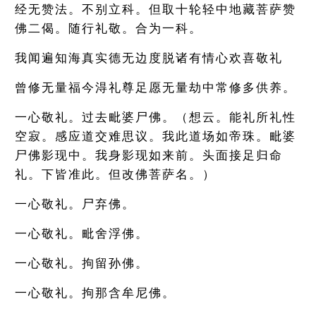
经无赞法。不别立科。但取十轮轻中地藏菩萨赞
佛二偈。随行礼敬。合为一科。
我闻遍知海真实德无边度脱诸有情心欢喜敬礼
曾修无量福今淂礼尊足愿无量劫中常修多供养。
一心敬礼。过去毗婆尸佛。（想云。能礼所礼性
空寂。感应道交难思议。我此道场如帝珠。毗婆
尸佛影现中。我身影现如来前。头面接足归命
礼。下皆准此。但改佛菩萨名。）
一心敬礼。尸弃佛。
一心敬礼。毗舍浮佛。
一心敬礼。拘留孙佛。
一心敬礼。拘那含牟尼佛。