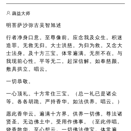
藕益大师
明菩萨沙弥古吴智旭述
行者净身口意。至尊像前。应念我及众生。积迷
造罪。无救无归。大士洪慈。为归为救。又念大
士法身。及十方三宝。体常遍满。无所不在。与
我现前心性。平等无二。起深信解。如奉慈颜。
敷具拱立。唱云。
一切恭敬。
一心顶礼。十方常住三宝。（总一礼已是诸众
等。各各胡跪。严持香华。如法供养。唱云。）
愿此香华云。遍满十方界。供养一切佛。尊法诸
贤圣。无边佛土中。受用作佛事。（至此停唱。
烧香散华。至心想云。一切佛法僧宝。体常遍