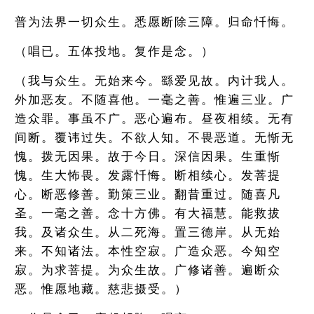
普为法界一切众生。悉愿断除三障。归命忏悔。
（唱已。五体投地。复作是念。）
（我与众生。无始来今。繇爱见故。内计我人。
外加恶友。不随喜他。一毫之善。惟遍三业。广
造众罪。事虽不广。恶心遍布。昼夜相续。无有
间断。覆讳过失。不欲人知。不畏恶道。无惭无
愧。拨无因果。故于今日。深信因果。生重惭
愧。生大怖畏。发露忏悔。断相续心。发菩提
心。断恶修善。勤策三业。翻昔重过。随喜凡
圣。一毫之善。念十方佛。有大福慧。能救拔
我。及诸众生。从二死海。置三德岸。从无始
来。不知诸法。本性空寂。广造众恶。今知空
寂。为求菩提。为众生故。广修诸善。遍断众
恶。惟愿地藏。慈悲摄受。）