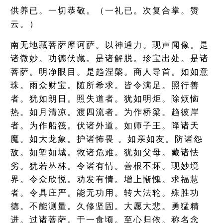
供养已。一切恭敬。（一礼已。次复合掌。赞
云。）
南无地藏菩萨摩诃萨。以神通力。现声闻像。是
诸微妙。功德伏藏。是诸解脱。珍宝出处。是诸
菩萨。明净眼目。是趋涅槃。商人导首。如如意
珠。雨众财宝。随所希求。皆令满足。照行善
者。犹如朗日。照失道者。犹如明炬。除烦恼
热。如月清凉。渡四流者。为作桥梁。趋彼岸
者。为作船筏。伏诸外道。如师子王。降诸天
魔。如大龙象。护诸怖畏 。如亲如友。防诸怨
敌。如堑如城。救诸危难。犹如父母。藏诸怯
劣。犹若丛林。令诸有情。善根不坏。现妙境
界。令众欣悦。劝发有情。增上惭愧。求福慧
者。令具庄严。能无功用。转大法轮。殊胜功
德。不能测量。久修坚固。大愿大悲。勇猛精
进。过诸菩萨。于一食顷。至心归依。称名念