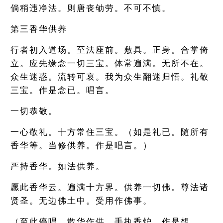
倘稍违净法。则唐丧劬劳。不可不慎。
第三香华供养
行者初入道场。至法座前。敷具。正身。合掌倚
立。应先缘念一切三宝。体常遍满。无所不在。
众生迷惑。流转可哀。我为众生翻迷归悟。礼敬
三宝。作是念已。唱言。
一切恭敬。
一心敬礼。十方常住三宝。（如是礼已。随所有
香华等。当修供养。作是唱言。）
严持香华。如法供养。
愿此香华云。遍满十方界。供养一切佛。尊法诸
贤圣。无边佛土中。受用作佛事。
（至此停唱。散华作供。手执香炉。作是想