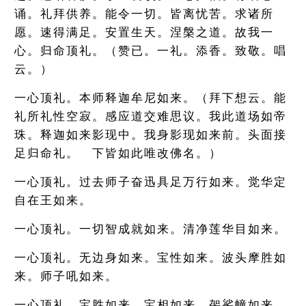
诵。礼拜供养。能令一切。皆离忧苦。求诸所
愿。速得满足。安置生天。涅槃之道。故我一
心。归命顶礼。（赞已。一礼。添香。致敬。唱
云。）
一心顶礼。本师释迦牟尼如来。（拜下想云。能
礼所礼性空寂。感应道交难思议。我此道场如帝
珠。释迦如来影现中。我身影现如来前。头面接
足归命礼。 下皆如此唯改佛名。）
一心顶礼。过去师子奋迅具足万行如来。觉华定
自在王如来。
一心顶礼。一切智成就如来。清净莲华目如来。
一心顶礼。无边身如来。宝性如来。波头摩胜如
来。师子吼如来。
一心顶礼。宝胜如来。宝相如来。袈裟幢如来。