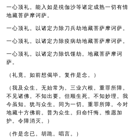
一心顶礼。能入如是殑伽沙等诸定成熟一切有情
地藏菩萨摩诃萨。
一心顶礼。以诸定力除刀兵劫地藏菩萨摩诃萨。
一心顶礼。以诸定力除疫病劫地藏菩萨摩诃萨。
一心顶礼。以诸定力除饥馑劫。地藏菩萨摩诃
萨。
（礼竟。如前想偈毕。复作是念。）
（我及众生。无始常为。三业六根。重罪所障。
不见诸佛。不知出要。但顺生死。不知妙理。我
今虽知。犹与众生。同为一切。重罪所障。今对
地藏十方佛前。普为众生。归命忏悔。惟愿加
护。令障消灭。）
（作是念已。胡跪。唱言。）