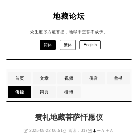
地藏论坛
众生度尽方证菩提，地狱未空誓不成佛。
简体
繁体
English
首页
文章
视频
佛音
善书
佛经
词典
微博
赞礼地藏菩萨忏愿仪
2025-09-22 06:51
阅读：317
A
A