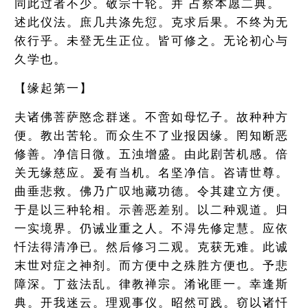
同此过者不少。敬宗十轮。并 占察本愿二典。
述此仪法。庶几共涤先愆。克求后果。不终为无
依行乎。未登无生正位。皆可修之。无论初心与
久学也。
【缘起第一】
夫诸佛菩萨愍念群迷。不啻如母忆子。故种种方
便。教出苦轮。而众生不了业报因缘。罔知断恶
修善。净信日微。五浊增盛。由此剧苦机感。倍
关无缘慈应。爰有当机。名坚净信。咨请世尊。
曲垂悲救。佛乃广叹地藏功德。令其建立方便。
于是以三种轮相。示善恶差别。以二种观道。归
一实境界。仍诫业重之人。不淂先修定慧。应依
忏法得清净已。然后修习二观。克获无难。此诚
末世对症之神剂。而方便中之殊胜方便也。予悲
障深。丁兹法乱。律教禅宗。淆讹匪一。幸逢斯
典。开我迷云。理观事仪。昭然可践。窃以诸忏