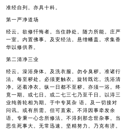
准经自列。亦具十科。
第一严净道场
经云。欲修忏悔者。当住静处。随力所能。庄严
一室。内置佛事。及安经法。悬缯幡盖。求集香
华以修供养。
第二清净三业
经云。澡浴身体。及洗衣服。勿令臭秽。准诸行
法。每至秽处。必须更触衣。旋转既讫。洗浴清
净。还着净衣。纵一日都不至秽。亦须一浴。终
竟一期。或七日。或二七三七乃至千日。以淂三
业纯善轮相为期。于中专莫杂 语。及一切接对
问讯。或有所需。但可直索。不淂因事牵发余
语。专秉一心念所修法。不淂刹那念世杂事。当
思生死事大。无常迅速。坚精努力。乃克有济。