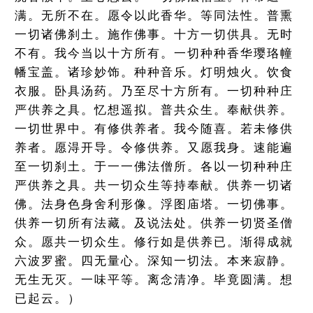
满。无所不在。愿令以此香华。等同法性。普熏
一切诸佛刹土。施作佛事。十方一切供具。无时
不有。我今当以十方所有。一切种种香华璎珞幢
幡宝盖。诸珍妙饰。种种音乐。灯明烛火。饮食
衣服。卧具汤药。乃至尽十方所有。一切种种庄
严供养之具。忆想遥拟。普共众生。奉献供养。
一切世界中。有修供养者。我今随喜。若未修供
养者。愿淂开导。令修供养。又愿我身。速能遍
至一切刹土。于一一佛法僧所。各以一切种种庄
严供养之具。共一切众生等持奉献。供养一切诸
佛。法身色身舍利形像。浮图庙塔。一切佛事。
供养一切所有法藏。及说法处。供养一切贤圣僧
众。愿共一切众生。修行如是供养已。渐得成就
六波罗蜜。四无量心。深知一切法。本来寂静。
无生无灭。一味平等。离念清净。毕竟圆满。想
已起云。）