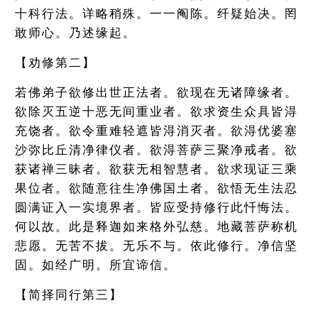
十科行法。详略稍殊。一一阄陈。纤疑始决。罔
敢师心。乃述缘起。
【劝修第二】
若佛弟子欲修出世正法者。欲现在无诸障缘者。
欲除灭五逆十恶无间重业者。欲求资生众具皆淂
充饶者。欲令重难轻遮皆淂消灭者。欲淂优婆塞
沙弥比丘清净律仪者。欲淂菩萨三聚净戒者。欲
获诸禅三昧者。欲获无相智慧者。欲求现证三乘
果位者。欲随意往生净佛国土者。欲悟无生法忍
圆满证入一实境界者。皆应受持修行此忏悔法。
何以故。此是释迦如来格外弘慈。地藏菩萨称机
悲愿。无苦不拔。无乐不与。依此修行。净信坚
固。如经广明。所宜谛信。
【简择同行第三】