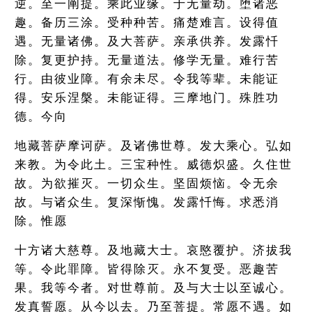
逆。至一阐提。乘此业缘。于无量劫。堕诸恶
趣。备历三涂。受种种苦。痛楚难言。设得值
遇。无量诸佛。及大菩萨。亲承供养。发露忏
除。复更护持。无量道法。修学无量。难行苦
行。由彼业障。有余未尽。令我等辈。未能证
得。安乐涅槃。未能证得。三摩地门。殊胜功
德。今向
地藏菩萨摩诃萨。及诸佛世尊。发大乘心。弘如
来教。为令此土。三宝种性。威德炽盛。久住世
故。为欲摧灭。一切众生。坚固烦恼。令无余
故。与诸众生。复深惭愧。发露忏悔。求悉消
除。惟愿
十方诸大慈尊。及地藏大士。哀愍覆护。济拔我
等。令此罪障。皆得除灭。永不复受。恶趣苦
果。我等今者。对世尊前。及与大士以至诚心。
发真誓愿。从今以去。乃至菩提。常愿不遇。如