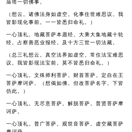
庙塔一切佛事。
（想云。诸佛法身如虚空。化事住世难思议。我
皆影现化事前。一一皆悉归命礼。）
一心顶礼。地藏菩萨本愿经。大乘大集地藏十轮
经。占察善恶业报经。及十方三世一切法藏。
（总三礼想云。真空法界如虚空。常住法宝难思
议。我皆影现法宝前。莫不皆悉归命礼。）
一心顶礼。文殊师利菩萨。财首菩萨。定自在王
菩萨摩诃萨。（想偈如佛。但改菩萨名字。下皆
仿此。）
一心顶礼。无尽意菩萨。解脱菩萨。普贤菩萨摩
诃萨。
一心顶礼。普广菩萨。观世音菩萨。虚空藏菩萨
摩诃萨。