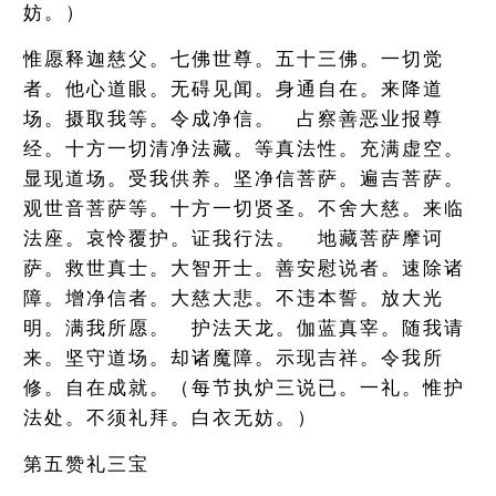
妨。）
惟愿释迦慈父。七佛世尊。五十三佛。一切觉
者。他心道眼。无碍见闻。身通自在。来降道
场。摄取我等。令成净信。 占察善恶业报尊
经。十方一切清净法藏。等真法性。充满虚空。
显现道场。受我供养。坚净信菩萨。遍吉菩萨。
观世音菩萨等。十方一切贤圣。不舍大慈。来临
法座。哀怜覆护。证我行法。 地藏菩萨摩诃
萨。救世真士。大智开士。善安慰说者。速除诸
障。增净信者。大慈大悲。不违本誓。放大光
明。满我所愿。 护法天龙。伽蓝真宰。随我请
来。坚守道场。却诸魔障。示现吉祥。令我所
修。自在成就。（每节执炉三说已。一礼。惟护
法处。不须礼拜。白衣无妨。）
第五赞礼三宝