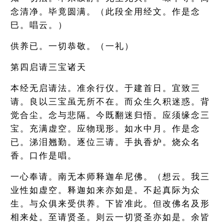
念清净。毕竟圆满。（此段全用经文。作是念
巳。唱云。）
供养已。一切恭敬。（一礼）
第四启请三宝诸天
本经无启请法。准余行仪。于建首日。宜致三
请。良以三宝虽无所不在。而众生久积迷惑。背
觉合尘。念与悲隔。今既翻迷归悟。应须缘念三
宝。充满虚空。应物现形。如水中月。作是念
已。涕泪翘勤。逐位三请。手执香炉。烧众名
香。口作是唱。
一心奉请。南无本师释迦牟尼佛。（想云。我三
业性如虚空。释迦如来亦如是。不起真际为众
生。与众俱来受供养。下皆准此。但改佛名及形
相来处。至请贤圣。则云一切贤圣亦如是。余皆