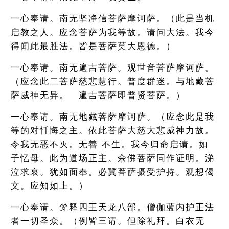
一心奉请。南无坚净信菩萨摩诃萨。（此是当机
启教之人。应念菩萨为我等故。请问大法。我今
得闻此最胜法。皆是菩萨莫大恩德。）
一心奉请。南无遍吉菩萨。观世音菩萨摩诃萨。
（应念此二菩萨慈悲慧行。普度群迷。与地藏菩
萨威神无异。 遍吉菩萨即普贤菩萨。）
一心奉请。南无地藏菩萨摩诃萨。（应念此是我
等的对忏悔之主。依此菩萨大慈大悲威神力故。
令我无恶不灭。无善 不生。我今归命启请。如
子忆母。此为道场正主。余佛菩萨同作证明。涕
泣求哀。犹如面奉。必冀菩萨摄受护持。观想偈
文。应知如上。）
一心奉请。梵释四王天龙八部。僧伽蓝内护正法
者一切圣众。（例皆三请。但除礼拜。白衣无