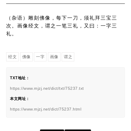
（杂语）雕刻佛像，每下一刀，须礼拜三宝三
次。画像经文，谓之一笔三礼，又曰：一字三
礼。
经文
佛像
一字
画像
谓之
TXT地址：
https://www.mjzj.net/dict/txt/75237.txt
本文网址：
https://www.mjzj.net/dict/75237.html