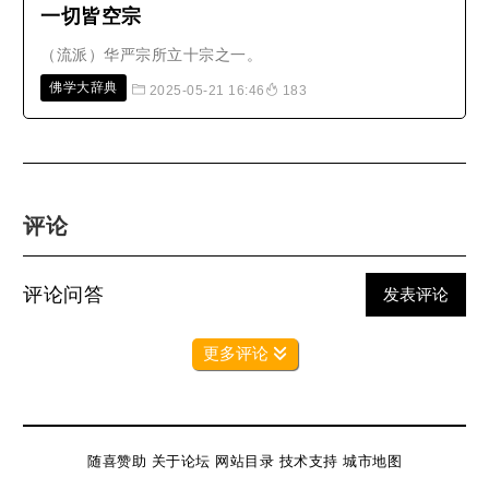
更无异路。若行人初发心时，能如..
一切皆空宗
（流派）华严宗所立十宗之一。
佛学大辞典
2025-05-21 16:46
183
评论
评论问答
发表评论
更多评论
随喜赞助
关于论坛
网站目录
技术支持
城市地图