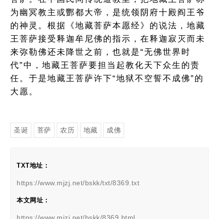
为幽冥教主或酆都大帝，是统领阴府十殿阎王爷
的神灵。根据《地藏菩萨本愿经》的说法，地藏
王菩萨接受释迦牟尼佛的指示，在释迦寂灭而未
来弥勒佛还未降世之前，也就是“无佛世界时
代”中，地藏王菩萨要担当起教化天下众生的责
任。于是地藏王菩萨许下“地狱不空誓不成佛”的
大愿。
圣诞
菩萨
农历
地藏
成佛
TXT地址：
https://www.mjzj.net/bskk/txt/8369.txt
本文网址：
https://www.mjzj.net/bskk/8369.html