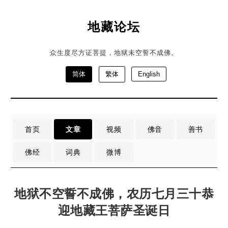
地藏论坛
众生度尽方证菩提，地狱未空誓不成佛。
简体
繁体
English
首页
文章
视频
佛音
善书
佛经
词典
微博
地狱不空誓不成佛，农历七月三十恭
迎地藏王菩萨圣诞日