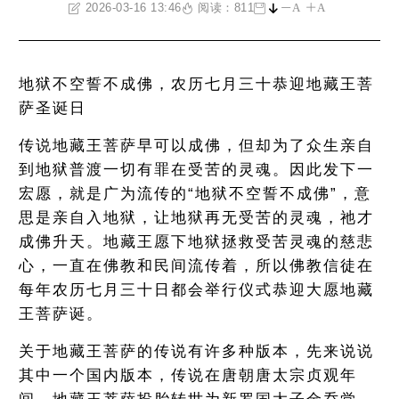
2026-03-16 13:46
阅读：811
A
A
地狱不空誓不成佛，农历七月三十恭迎地藏王菩
萨圣诞日
传说地藏王菩萨早可以成佛，但却为了众生亲自
到地狱普渡一切有罪在受苦的灵魂。因此发下一
宏愿，就是广为流传的“地狱不空誓不成佛”，意
思是亲自入地狱，让地狱再无受苦的灵魂，祂才
成佛升天。地藏王愿下地狱拯救受苦灵魂的慈悲
心，一直在佛教和民间流传着，所以佛教信徒在
每年农历七月三十日都会举行仪式恭迎大愿地藏
王菩萨诞。
关于地藏王菩萨的传说有许多种版本，先来说说
其中一个国内版本，传说在唐朝唐太宗贞观年