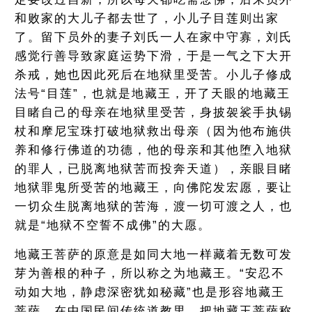
和败家的大儿子都去世了，小儿子目莲则出家
了。留下员外的妻子刘氏一人在家中守寡，刘氏
感觉行善导致家庭运势下滑，于是一气之下大开
杀戒，她也因此死后在地狱里受苦。小儿子修成
法号“目莲”，也就是地藏王，开了天眼的地藏王
目睹自己的母亲在地狱里受苦，身披袈裟手执锡
杖和摩尼宝珠打破地狱救出母亲（因为他布施供
养和修行佛道的功德，他的母亲和其他堕入地狱
的罪人，已脱离地狱苦而投奔天道），亲眼目睹
地狱罪鬼所受苦的地藏王，向佛陀发宏愿，要让
一切众生脱离地狱的苦海，渡一切可渡之人，也
就是“地狱不空誓不成佛”的大愿。
地藏王菩萨的原意是如同大地一样藏着无数可发
芽为善根的种子，所以称之为地藏王。“安忍不
动如大地，静虑深密犹如秘藏”也是形容地藏王
菩萨。在中国民间传统道教里，把地藏王菩萨称