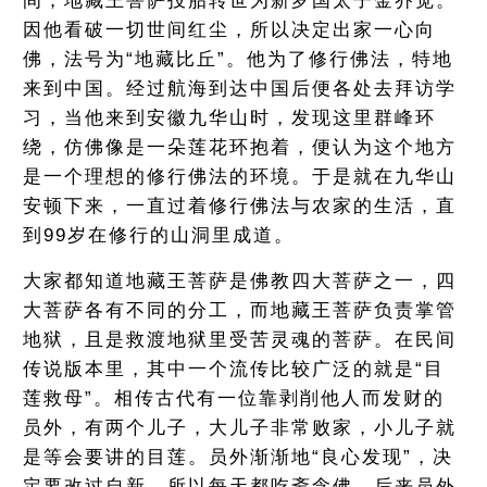
间，地藏王菩萨投胎转世为新罗国太子金乔觉。
因他看破一切世间红尘，所以决定出家一心向
佛，法号为“地藏比丘”。他为了修行佛法，特地
来到中国。经过航海到达中国后便各处去拜访学
习，当他来到安徽九华山时，发现这里群峰环
绕，仿佛像是一朵莲花环抱着，便认为这个地方
是一个理想的修行佛法的环境。于是就在九华山
安顿下来，一直过着修行佛法与农家的生活，直
到99岁在修行的山洞里成道。
大家都知道地藏王菩萨是佛教四大菩萨之一，四
大菩萨各有不同的分工，而地藏王菩萨负责掌管
地狱，且是救渡地狱里受苦灵魂的菩萨。在民间
传说版本里，其中一个流传比较广泛的就是“目
莲救母”。相传古代有一位靠剥削他人而发财的
员外，有两个儿子，大儿子非常败家，小儿子就
是等会要讲的目莲。员外渐渐地“良心发现”，决
定要改过自新，所以每天都吃斋念佛，后来员外