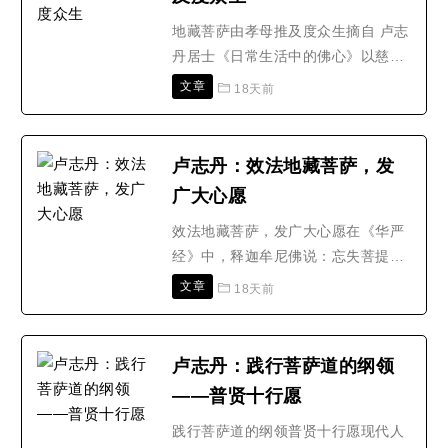
朕为劳热所苦，以大师的神力何以灭
除？杜顺说：皇上以圣德..
地藏菩萨由孝母推及度众生摘自 卢志
丹居士《日常生活中的佛心》以慈悲
为怀的佛陀教导人们要心包太虚，量
文章
18天前
周沙界，要冤亲平等，以完全平等的
心态对待宇宙间一切众生；要关注、
关心一切众生的生死荣辱、忧悲苦
卢志丹：效法地藏菩萨，发
恼、生死轮回；要做到无缘大慈，同
广大心愿
体大悲。在我们凡人的人生实践中，
就是不单对自己有关系、认..
效法地藏菩萨，发广大心愿在《华严
经》中，释迦牟尼佛说：忘失菩提
心，修诸善法，是为魔业。忘失了利
文章
18天前
益一切众生、让一切众生离苦得乐、
获得佛果的广大慈悲心，纵使很精进
的修种种善法，也只是造作魔鬼的事
卢志丹：践行菩萨道的纲领
业、为魔鬼服务。据《地藏菩萨本愿
——普贤十行愿
经》记载：释迦牟尼佛那时在叨利天
宫说法，他对听法的菩萨和天..
践行菩萨道的纲领普贤十行愿现代人