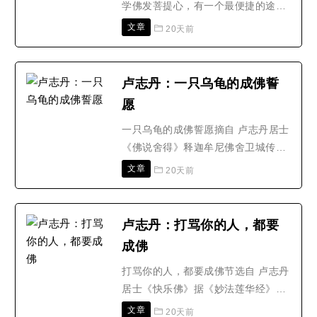
学佛发菩提心，有一个最便捷的途
径，就是向普贤菩萨学习，以《普贤
文章
20天前
行愿品》为修行指南。普贤菩萨是印
度佛教经典中的著名菩萨之一，在中
国佛教信仰中更被奉为四大菩萨(文殊
卢志丹：一只乌龟的成佛誓
菩萨、普贤菩萨、观音菩萨、地藏菩
愿
萨)之一。普贤菩萨是大乘佛教行愿的
象征，是实践菩萨道的行为..
一只乌龟的成佛誓愿摘自 卢志丹居士
《佛说舍得》释迦牟尼佛舍卫城传法
时，有阿若憍陈如等五比丘得到了罗
文章
20天前
汉果，天界的八万天子得到了圣果。
众比丘禁不住赞欢：善哉！善哉！世
尊以殊胜妙法，满足了五比丘及八万
卢志丹：打骂你的人，都要
天子之愿，令彼等皆得究竟之圣果！
成佛
释迦牟尼佛闻此，告诉众比丘说：各
位！不仅今生我如是满足..
打骂你的人，都要成佛节选自 卢志丹
居士《快乐佛》据《妙法莲华经》记
载：在无量阿僧祇劫以前，有一位佛
文章
20天前