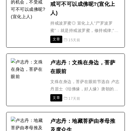
戒可不可以成佛呢?(宣化上
本体来说是无二无别的，就其层次来
人)
说，十地各各不同。依大乘佛..
持戒波罗蜜◎ 宣化上人“尸罗波罗
蜜”：就是持戒波罗蜜，修持戒律;“尸
罗”是梵语，翻译为戒律。戒律在佛教
文章
15天前
里边，是很重要的!所以出家做比丘，
必须要受戒;不受戒，就不能成比丘。
所谓“众生受佛戒，即入诸佛位;位同
卢志丹：文殊在身边，菩萨
大觉已，真是诸佛子。”无论哪一类的
在眼前
众生，你受佛戒，就有成佛的机会。
那么不受戒可不..
文殊在身边，菩萨在眼前节选自 卢志
丹居士《结佛缘，好人缘》唐朝的法
顺大师，又名为杜顺和尚，他是华严
文章
17天前
宗的初祖，相传是文殊菩萨的化身。
杜顺和尚年轻的时候，跟随道珍禅师
修习定法，有很多神验。有一年，唐
卢志丹：地藏菩萨由孝母推
太宗李世民生热病，下诏向杜顺问：
及度众生