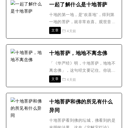
种烦恼，甚至对戒律产生误解，以前
一起了解什么是十地菩萨
不受戒还好，一受戒烦恼得不得了，
十地的第一地，是“欢喜地”，得到第
这就与受戒得大自在的初衷相违背
一地的菩萨，就非常欢喜。观世音菩
了。如果懂得了佛陀制戒的..
萨在第一地的时候，听见千光王静住
文章
4天前
如来说〈大悲咒〉之后，由一地就证
到八地的果位——由初地“欢喜地”，
跳到八地“不动地”。所以到八地的菩
十地菩萨，地地不离念佛
萨，才有真正的定力，才真正不动。
「《华严经》明，十地菩萨，地地不
到欢喜地这个果位上，一切时一切
离念佛」，这句经文要记住。你说这
处，都欢喜教化众生。..
个念佛法门比不上其他法门，为什么
文章
4天前
十地菩萨，从初地到十地，他们在没
有登地之前，所学的法门不一样，真
是八万四千法门;登地之后，统统修一
十地菩萨和佛的所见有什么
门，就是念佛法门，而且都是念阿弥
异同
陀佛，《华严经》上说的。怎么知道
念阿弥陀佛?文殊、普贤劝..
十地菩萨看到佛的坛城，佛看到的是
光明的法界，这在《定解宝灯论》中