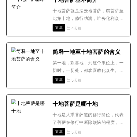
十地菩萨基本简介
「圣婴气象」于中国及中南美洲……
十地菩萨就是法云地菩萨，谓菩萨至
等国家，带来特大豪雨，造成世纪性
此第十地，修行功满，唯务化利众
异常严重的洪涝大灾害。我们..
生，大慈如云，普能阴覆，虽施作利
文章
4天前
润，而本寂不动。十地菩萨就是法云
地菩萨， 谓菩萨至此第十地，修行功
满，唯务化利众生，大慈如云，普能
简释一地至十地菩萨的含义
阴覆，虽施作利润，而本寂不动。经
第一地，欢喜地，到这个果位上，一
云：慈阴妙云，覆涅槃海，名法云
切时，一切处，都欢喜教化众生。因
地。(梵语涅槃，华言灭度;谓..
为欢喜，第二就离垢，所以二地叫“离
文章
5天前
垢地”。第一欢喜地，还没有离垢，就
是没有得到清净，到二地的菩萨，就
得到离垢，得到清净。到三地，因为
十地菩萨是哪十地
清净之后，就发光，有一种光明，所
十地是大乘菩萨道的修行阶位，代表
以三地叫“发光地”。四地“焰慧地”，
了菩萨在修行中断除烦恼的程度，也
就是光明智慧比发..
标志着菩萨成就功德的程度。大地能
文章
5天前