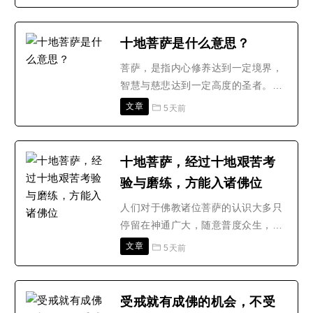
生长万物，故佛典中常以‘地’来形容
能生长功德的菩萨行。一地初地欢喜
地:诸菩萨住此地中，先已于心增上法
十地菩萨是什么意思？
行，善修治故;超过一切声闻独觉现
菩萨，是指内心修养达到一定境界，
观，得诸菩萨现观。由正证得无上现
智慧与慈悲达到一定高度的圣者。这
观故;诸大菩萨，于此地..
个名词是梵语音译的省译，全词音译
文章
5天前
是“菩提萨埵”，“菩提”就“觉悟”的意
思;“萨埵”是“有情”的意思：合起来，
就是先通过修行让自己觉悟，然后通
十地菩萨，经过十地艰苦考
过各种方法使更多人觉悟，达到这种
验与磨练，方能入诸佛位
境界的圣者，就是“菩萨”。“十地”，
是修行过..
人们对于佛教诸位菩萨的认识大多只
停留在神通广大，随意普度众生，但
所有的菩萨从其起源开始，也是要经
文章
5天前
过无数的考验与磨练，方能入诸佛
位。今天就为大家分享佛教：十地菩
萨，因地生万物，因地生诸功德，过
受戒就有成佛的机会，不受
十地为圣位菩萨。十地菩萨所证就其