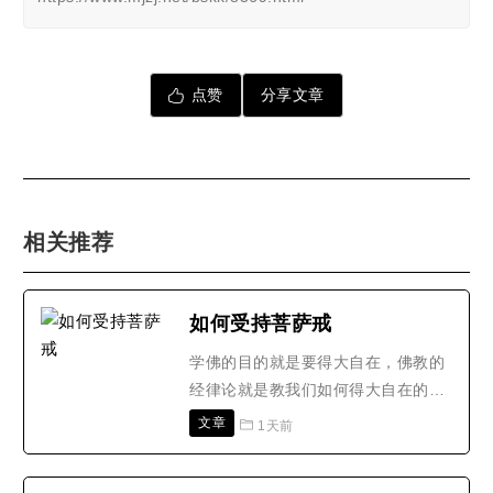
点赞
分享文章
相关推荐
如何受持菩萨戒
学佛的目的就是要得大自在，佛教的
经律论就是教我们如何得大自在的方
法。我们常常因为对佛法缺乏正确的
文章
1天前
理解，特别是在学习佛教戒律上，容
易被“戒条的文字”所束缚，而产生种