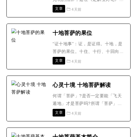
说得很清楚。十地菩萨所看到的佛的
文章
4天前
坛城也是自己的善习气显现的，还不
是真正的坛城。佛看到的是真正的坛
城，它是大无为法，光明与空性无二
十地菩萨的果位
无别的状态，它不是习气，是本性当
“证十地事”：证，是证得。十地，是
中的坛城现前，二者之间不一样。化
菩萨的果位。十住、十行、十回向，
身佛有生有灭，而报身佛是..
这叫三贤位。十地菩萨的果位──(一)
文章
4天前
欢喜地。欢喜，非常欢喜，时时刻刻
都欢喜，没有哭的时候，到这种菩萨
境界上的，不会哭，你打他，骂他，
心灵十境 十地菩萨解读
怎样他都欢喜。说他不好，他也欢喜;
何谓「菩萨」?是否一定要能「飞天
骂他，他也欢喜;无论怎么样，他都欢
遁地」才是菩萨吗?所谓「菩萨」，
喜，这是初地。(二)..
并不是指土雕木刻的形像，也不见得
文章
4天前
要飞天遁地：真正的「口萨」，是不
畏心劳身苦而能济世救人的人。近这
几年来，天灾人祸频传，如：最近因