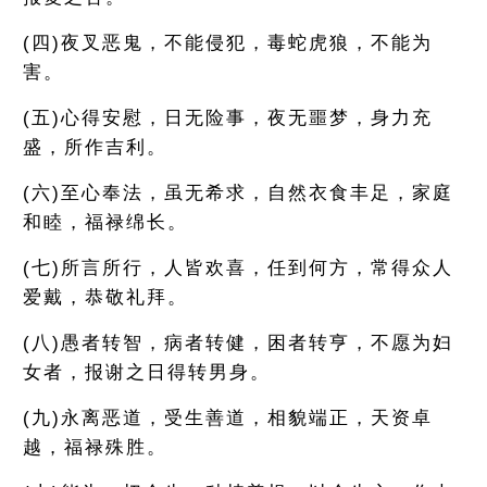
(四)夜叉恶鬼，不能侵犯，毒蛇虎狼，不能为
害。
(五)心得安慰，日无险事，夜无噩梦，身力充
盛，所作吉利。
(六)至心奉法，虽无希求，自然衣食丰足，家庭
和睦，福禄绵长。
(七)所言所行，人皆欢喜，任到何方，常得众人
爱戴，恭敬礼拜。
(八)愚者转智，病者转健，困者转亨，不愿为妇
女者，报谢之日得转男身。
(九)永离恶道，受生善道，相貌端正，天资卓
越，福禄殊胜。