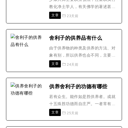
默”者，不着相。“寂”是不着身相;所
教化净土学人，有关佛学的著述甚
谓“不离菩提场，而至..
少，世传大师与沙门文谂共编集有一
文章
23天前
卷《往生西方净土瑞应删传》传世。
记载慧远、昙鸾等四十八位修学净业
者往生的事迹，据考证为唐代唯一的
舍利子的供养品有什么
往生传记。但是日本学者望月信享所
由于供养物的种类及供养的方法、对
著的《中国净土教理史》中认为此为
象有别，所以供养也会不同，主要
讹传，不足为信。另有《净土..
有：1.二种供养，即财供养和法供
文章
24天前
养。即以香花、珍宝等财物供养，为
财供养，以修菩萨行，利益众生等供
养，为法供养。也有理供养和事供养
供养舍利子的功德有哪些
之分，即以香花、灯明、饮食等物质
若有众生。能作如是胜供养者。成就
供养，为事供养，以信心等精神供
十五殊胜功德而自庄严。一者常有惭
养，为理供养。2.三种供养，即财..
愧。二者发净信心。三者其心质直。
文章
25天前
四者亲近善友。五者入无漏慧。六者
常见诸佛。七者恒持正法。八者能如