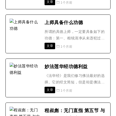
中、或一寸长以上的面、或小饭团一
文章
1个月前
个，水换成牛奶更佳。1、先祈请佛
菩萨加持：南无佛陀耶、南无达摩
耶、南无僧伽耶、南无本师释迦牟尼
上师具备什么功德
佛、南无阿弥陀佛、南无药师琉璃光
所谓的具德上师，一定要具备如下的
如来、南无观世音菩萨、南无地藏菩
功德：第一、相续清净从未违犯过外
萨、南无安住大地菩萨众、南无..
别解脱戒、内菩萨戒、密三昧耶戒。
文章
1个月前
相续中无比清净，这甚为殊胜。第
二、博学广闻长时间清净地闻思修佛
法，对经律论三藏的学习系统、细
妙法莲华经功德利益
致、全面、深入，且精勤于利益有
《法华经》是我们修习佛法最好的选
情，对世间各种知识通晓无碍，博学
择。它的经文简短，但是却是佛法的
广闻。第三、具大悲心真实不虚具..
核心，如果能够理解了《法华经》的
文章
1个月前
意思，我们也能够从中感应到更多的
功德和好处。《法华经》可以让改善
人的运气。如果是你运气不好，还总
程叔彪：无门直指 第五节 与
是遇上倒霉的事情，就可以经常念诵