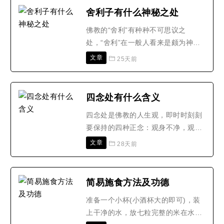
说行。九者随意当生净佛国土。十者
舍利子有什么神秘之处
若生人中大姓尊贵人所敬奉生欢喜
佛教的“舍利”有种种不可思议之
心。十一者生在人中自然念佛。十二
处，“舍利”在一般人看来是颇为神秘
者诸魔军众不能损恼。十三者..
的。而且，舍利也不只是身体内的产
文章
25天前
物。有些得道者……直指人类自身最
后一块神秘之处。为什么只有佛法的
大修行者、成就者才能留下多多少
四念处有什么含义
少、大大小小的舍利子呢? 传说舍利
四念处是佛教的人生观，即时时刻刻
子置于额前可顿悟大智慧。泡水服下
要保持的四种正念：观身不净，观受
可直见佛祖。 入药可祛百病..
是苦，观心无常，观法无我。作为学
文章
28天前
佛的人，如果没有这个观点，信仰就
建立不起来，道心不够稳定。“观身不
净”，要经常观察自己的五蕴身是不干
简易施食方法及功德
净的，是脆弱的、变化的，所以不要
准备一个小杯(小酒杯大的即可)，装
围着这个色壳子整天打转转，贪这贪
上干净的水，放七粒完整的米在水
那。“观受是苦”，就..