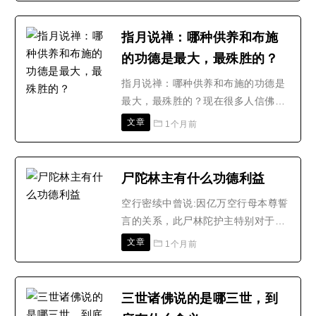
就流行在古印度和尼泊尔等地区了，
法华经是释迦牟尼佛所说的，“莲
指月说禅：哪种供养和布施
华”是将经文比喻成纯洁无瑕的莲
的功德是最大，最殊胜的？
华。“若人得闻此法华经，若自书，若
使人书，所得功德，以佛智慧..
指月说禅：哪种供养和布施的功德是
最大，最殊胜的？现在很多人信佛都
第一时间接触到“供养布施”这个概
文章
1个月前
念。大部分的人都是希望通过供养或
布施获得功德，为当下或来生累积福
报。其实供养、布施是一个行为，两
尸陀林主有什么功德利益
种说法。哪两种说法呢?上供、下
空行密续中曾说:因亿万空行母本尊誓
施，对于尊者或长者的孝敬奉献称供
言的关系，此尸林陀护主特别对于修
养，对于贫病苦困的施舍救助..
持卡雀玛空行母的行者会特别守护。
文章
1个月前
此尸陀林护法在于遣除秘密修持时所
产生的障难，是非常迅速而且殊胜不
可思议的。白骨森森的墓葬主向人们
三世诸佛说的是哪三世，到
生动地展示了：无论是帝王将相、权