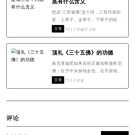
底有什么含义
贵富豪，还是平民百姓、穷鬼乞丐;无
论是国色天香的美貌佳人..
想必“三世诸佛”这个词，三世代表的
是，上辈子、这辈子、下辈子的轮回
观，其实不仅仅是这些含义。佛教中
文章
1个月前
109
三世诸佛，即过去、现在、未来等三
世的一切诸佛。又作一切诸佛、十方
佛、三世佛。一般以燃灯佛代表过去
顶礼《三十五佛》的功德
诸佛，释迦牟尼佛代表现在诸佛，弥
南无薄伽梵如来应供正遍知释迦牟尼
勒尊佛代表未来诸佛。那么除了这些
佛：住于中央身纯金色，右手按地，
代表的含义，还有没有其..
左手定印上托满盛甘露之钵，着出家
文章
1个月前
三衣，像好庄严光明莹澈，体似琉
璃，于自身所生光蕴之中金刚跏趺而
坐，作是观者能消过去生中一万劫罪
业。南无薄伽梵如来应供正遍知金刚
不坏佛：又名能催破金刚藏如来，作
评论
是观者能消过去生中一万劫罪..