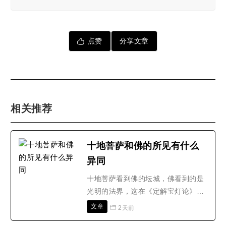
点赞
分享文章
相关推荐
十地菩萨和佛的所见有什么
异同
十地菩萨看到佛的坛城，佛看到的是
光明的法界，这在《定解宝灯论》中
说得很清楚。十地菩萨所看到的佛的
文章
2天前
坛城也是自己的善习气显现的，还不