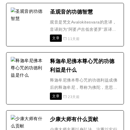
是真正的坛城。佛看到的是真正的坛
城，它是大无为法，光明与空性无二
圣观音的功德智慧
无别的状态，它不是习气，是本性当
观音是梵文Avalokitesvara的意译，
中的坛城现前，二者之间不一样。化
音译则为“阿婆卢吉低舍婆罗”原译为
身佛有生有灭，而报身佛是..
观世音，亦称为光世音、观自在。唐
文章
11天前
代为避讳太宗世民改称观音。佛教起
源于印度，光大于中国。大慈大悲的
观音菩萨，千百年来在中国民众心中
释迦牟尼佛本尊心咒的功德
一直享有崇高的地位。观音信仰是在
利益是什么
中国影响十分深远的一种精神现象，
自佛教传入中国后始流行..
释迦牟尼佛本尊心咒的功德利益成佛
后的释迦牟尼，尊称为佛陀，意思是
大彻大悟的人;民间信仰佛教的人也常
文章
23天前
称呼佛祖、如来佛祖。在佛教中记载
着农历的四月初八是佛的鼻祖释迦摩
尼诞辰日。念释迦牟尼佛本尊心咒要
少康大师有什么贡献
以仁慈心念诵才普度一切众生，“寂
少康大师主要以身弘法，注重以实行