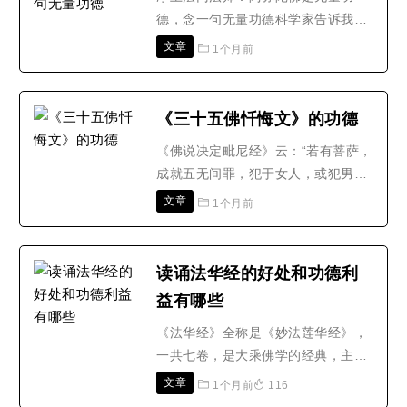
德，念一句无量功德科学家告诉我
们，物质现象，精神现象，全是假
文章
1个月前
的，假的没有一样是真的，凡所有
相，皆是虚妄，物质现象的根源是意
念，意念是精神现象，意念从哪来
《三十五佛忏悔文》的功德
的，无中生有，有还归无，了不可
《佛说决定毗尼经》云：“若有菩萨，
得，你为什么不放下，不放下你就受
成就五无间罪，犯于女人，或犯男
其害，放下你就受其益。所以放下是
子，或故犯塔犯僧，如是等余犯，菩
功德..
文章
1个月前
萨应于三十五佛前，所犯重罪，昼夜
独处，至心忏悔。……菩萨如是观此
三十五佛，如在目前，思惟如来所有
读诵法华经的好处和功德利
功德，应作如是清净忏悔。菩萨若能
益有哪些
净此罪已，尔时诸佛为其现身，为度
众生亦说种种诸行，成就愚..
《法华经》全称是《妙法莲华经》，
一共七卷，是大乘佛学的经典，主要
讲的是一佛乘，无论是什么乘，最后
文章
1个月前
116
都归为一佛乘，法华经在很早的时候