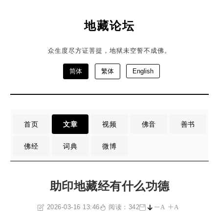
地藏论坛
众生度尽方证菩提，地狱未空誓不成佛。
简体
繁体
English
首页
文章
视频
佛音
善书
佛经
词典
微博
助印地藏经有什么功德
2026-03-16 13:46
阅读：342
A
A