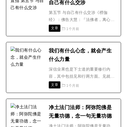
自己有什么交涉
《法华经》。因为《法华经》的力量
很大，它能够驱除身边负面..
第五节 与自己有什么交涉《楞伽
经》：佛告大慧：『法佛者，离心自
性相，自觉圣智所缘境界，建立施
文章
1个月前
作。』又：佛告大慧：『「非言说」
是第一义。亦「非所说」是第一义。
所以者何？谓：第一义，「圣乐言说
我们有什么心念，就会产生
所入」是第一义，非言说是第一义。
什么力量
第一义者，圣智自觉所得。』(唐译
云：是圣智自内证境。)非言说妄..
深信业果也是下士道的重要修行内
容，其中包括见和行两方面。见就是
缘起因果，行就是止恶行善。佛法非
文章
1个月前
常重视正见。所谓见，就是一种世界
观、人生观。什么是生命延续的规
律？什么是世界形成的规律？世界和
净土法门法师：阿弥陀佛是
我们又是什么关系？对于这些问题，
无量功德，念一句无量功德
佛法的解释就是缘起、因果。说到因
果，很多人往往关注外在因果，..
净土法门法师：阿弥陀佛是无量功