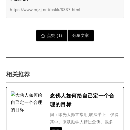
https://www.mjzj.net/bskk/6337.html
点赞 (
1
)
分享文章
相关推荐
念佛人如何给自己定一个合
理的目标
问：印光大师常常用;取法乎上，仅得
其中。来鼓励学人精进念佛。很多人
为了保险起见，便以此为根据，给自