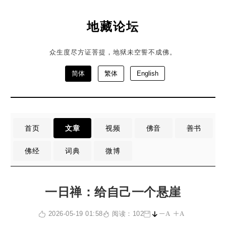
地藏论坛
众生度尽方证菩提，地狱未空誓不成佛。
简体
繁体
English
首页
文章
视频
佛音
善书
佛经
词典
微博
一日禅：给自己一个悬崖
2026-05-19 01:58
阅读：102
A
A