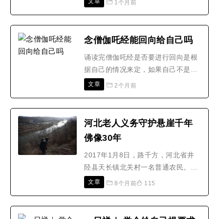
文章
1个月前
己念佛设定了较高的目标。比如，要
达到工夫成片，甚至事一心的。可
是，大师又说到，念念在净土，方可
念僧伽吒经能回向给自己吗
往生，乃上品往生者之身份。若执定
诵读完僧伽吒经是否要进行回向是根
此义，以自求上品，何善如之。若执
据自己的情况来定，如果自己不是很
定此义，以教中下根人，则..
顺利的话，那么自己积攒着先改变自
文章
2个月前
己的命运也是可以的，但是还是比较
推荐进行回向，因为回向的受益对象
不止是自己，他人也会得到相应的祝
河北老人义务守护悬崖千年
福的，所以诵读完僧伽吒经最好进行
佛像30年
回向。回向的方式有小回向，同时也
是回向最多的一种回向方法..
2017年1月8日，路千方，河北省井
陉县天长镇北关村一名普通农民。同
时，他还有另外一个身份--千年庙宇
文章
8个月前
115
及佛像的看守者。30多年前，路千方
从母亲手中接过巡护千年摩崖佛像庙
宇的重任。从20多岁的青年，到满头