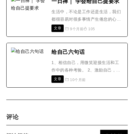
一日禅｜ 学会给自己提要求
灰发的老年，路千方脸上的道道皱
生活中，不论是工作还是生活，我们
纹，似乎记录着那些义务守护的匆匆
都很容易对很多事情产生倦怠的心
岁月。通往摩崖佛像的途中，路..
理，比如很多人在新工作上手3个月
文章
9个月前
105
后，就觉得日复一日的重复十分无
聊。为了消除生活中这种疲倦和无
聊，我们应该学会在不同阶段给自己
给自己六句话
提不同的需求，比如工作上手后便要
1、相信自己，用微笑迎接生活和工
求自己提高效率，把宝贵的时间节省
作中的各种考验。 2、激励自己，用
出来学习别的东西。华人居士网..
行动和努力来证明自己不比别人差。
文章
10个月前
3、鼓舞自己，让自己时刻保持一颗
上进的心。 4、磨练自己，让自己的
心性保持平和。 5、完善自己，让自
己尽量达到完美。 6、忘却自己，使
自己尽快入道成佛。 摘自《禅语》..
评论