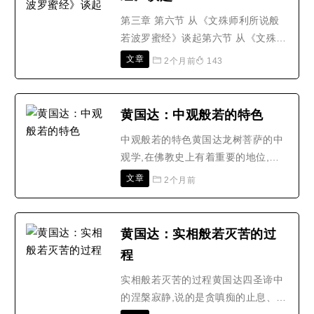
第三章 第六节 从《文殊师利所说般
若波罗蜜经》谈起第六节 从《文殊师
利所说般若波罗蜜经》谈起一、法
文章
2个月前
143
身“尔时世尊告文殊师利:汝今真实见
如来乎?文殊师利白佛言:世尊!如来法
身本不可见,我为众生故来见佛。佛法
黄国达：中观般若的特色
身者不可思议,无相无形,不来不去,非
中观般若的特色黄国达龙树菩萨的中
有非无,非见非不见,如如实际,不去不
观学,在佛教史上有着重要的地位,但
来,非无非非无,非处非..
是一般人谈到修行,却不知中观如何
文章
2个月前
修,以为中观只是高明的理论而已。其
实中观的真义是中道的正观,是佛法的
精髓。至于中观成为一个宗派思想,这
黄国达：实相般若灭苦的过
是在历史发展中逐渐形成的。在当时
程
龙树菩萨依据般若等经典,阐发深义,
贯通阿含,并抉择部派思..
实相般若灭苦的过程黄国达四圣谛中
的涅槃寂静,说的是贪嗔痴的止息、苦