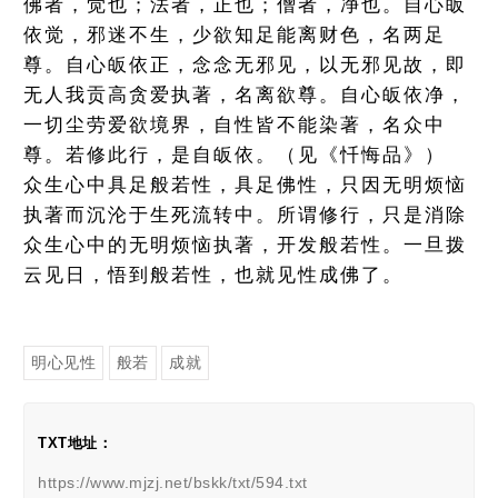
佛者，觉也；法者，正也；僧者，净也。自心皈
依觉，邪迷不生，少欲知足能离财色，名两足
尊。自心皈依正，念念无邪见，以无邪见故，即
无人我贡高贪爱执著，名离欲尊。自心皈依净，
一切尘劳爱欲境界，自性皆不能染著，名众中
尊。若修此行，是自皈依。（见《忏悔品》）
众生心中具足般若性，具足佛性，只因无明烦恼
执著而沉沦于生死流转中。所谓修行，只是消除
众生心中的无明烦恼执著，开发般若性。一旦拨
云见日，悟到般若性，也就见性成佛了。
明心见性
般若
成就
TXT地址：
https://www.mjzj.net/bskk/txt/594.txt