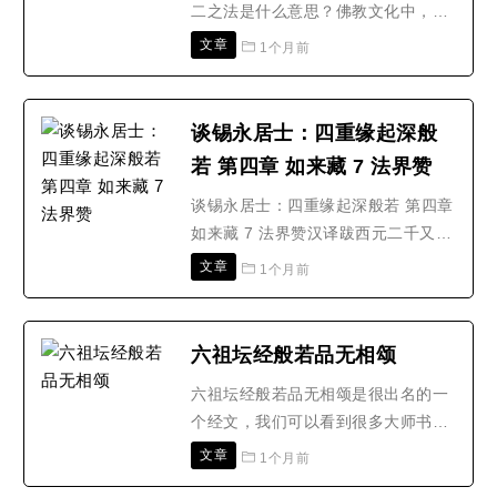
二之法是什么意思？佛教文化中，因
为地域文化的差异，以及文字般若的
文章
1个月前
不同，所以，我们在看许多经典中看
到的文字经典不一定能领会。也或者
说每个人领会的可能也有不同，就比
谈锡永居士：四重缘起深般
如我们常见一些大德讲的不二法门，
若 第四章 如来藏 7 法界赞
佛家经典中提到的不二之法，有些人
就不理解，所以本文大茶经..
谈锡永居士：四重缘起深般若 第四章
如来藏 7 法界赞汉译跋西元二千又三
年汉历岁次癸未，于余生朝前据藏译
文章
1个月前
译竟。藏译由古萨那班智达(krsna
Pandit)及译师戒胜(Tshul khrims
rgyal ba)译成。梵文原题
六祖坛经般若品无相颂
Dharmadhatustava；藏译原题
六祖坛经般若品无相颂是很出名的一
Chos kyi dbying su bstod pa。奉颂
个经文，我们可以看到很多大师书写
实依四重缘起义理而造，于24至28颂
六祖坛经般若品无相颂的字帖。而我
即可..
文章
1个月前
们若是学习的话也是很好的，下面我