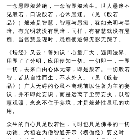
一念愚即般若绝，一念智即般若生。世人愚迷不
见般若，口说般若，心常愚迷。（见《般若
品》）般若是智慧，智慧与愚痴，犹如光明与黑
暗。有光明就没有黑暗，同样，有智慧就没有愚
痴。当智慧显现时，愚痴便逃得无影无踪了。
《坛经》又云：善知识！心量广大，遍周法界。
用即了了分明，应用便知一切。一切即一，一即
一切，去来自由心体无滞，即是般若。一切般若
智，皆从自性而生，不从外入。（见《般若
品》）广大无碍的心虽不离现前以住著为主的妄
识，并不即此妄识，而是远离了尘劳妄执，以智
慧观照，念念不住于妄境，才是般若性显现的功
用。
众生的自心具足般若性，同时也具足佛果的一切
功德。六祖在为僧智通开示《楞伽经》要义时