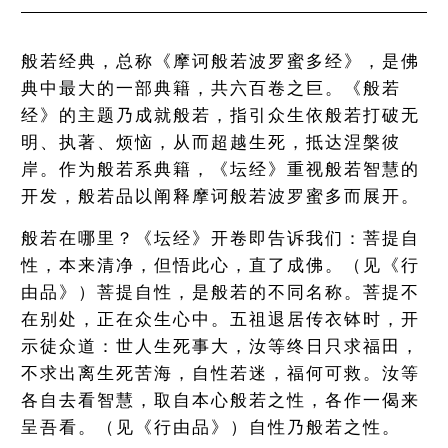
般若经典，总称《摩诃般若波罗蜜多经》，是佛
典中最大的一部典籍，共六百卷之巨。《般若
经》的主题乃成就般若，指引众生依般若打破无
明、执著、烦恼，从而超越生死，抵达涅槃彼
岸。作为般若系典籍，《坛经》重视般若智慧的
开发，般若品以阐释摩诃般若波罗蜜多而展开。
般若在哪里？《坛经》开卷即告诉我们：菩提自
性，本来清净，但悟此心，直了成佛。（见《行
由品》）菩提自性，是般若的不同名称。菩提不
在别处，正在众生心中。五祖退居传衣钵时，开
示徒众道：世人生死事大，汝等终日只求福田，
不求出离生死苦海，自性若迷，福何可救。汝等
各自去看智慧，取自本心般若之性，各作一偈来
呈吾看。（见《行由品》）自性乃般若之性。