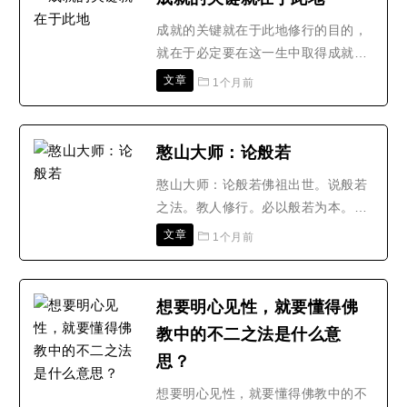
草斯应。景德传灯录卷第一之天竺一
成就的关键就在于此地修行的目的，
十五祖第三祖商那和修者(正宗记云。
就在于必定要在这一生中取得成就，
梵语商诺迦此云自然服。..
了脱生死。否则，来生堕入六道随业
文章
1个月前
流转，受尽万般折磨，等到再有资格
谈成就时，已是万劫之后，细思恐
极。更为现实的是，人一生的时间和
憨山大师：论般若
精力是有限的，而世事又多艰，要想
憨山大师：论般若佛祖出世。说般若
成就，谈何容易?其实说易不易，说
之法。教人修行。必以般若为本。般
难不难，要想一生成就，就必..
若梵语。华言智慧。以此智慧。乃吾
文章
1个月前
人本有之佛性。又云自心。又云自
性。此体本来无染。故曰清净。本来
不昧。故曰光明。本来广大包容。故
想要明心见性，就要懂得佛
曰虚空。本来无妄。故曰一真。本来
教中的不二之法是什么意
不动不变。故曰真如。又曰如如。本
思？
来圆满无所不照。故曰圆觉。..
想要明心见性，就要懂得佛教中的不