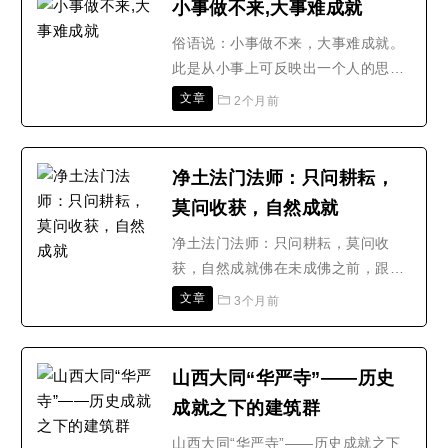
小事做不来,大事难成就
谓“性”，其实就是未动之前的心，所
俗语说：小事做不来，大事难成就。
以在应用上，心、性二字往往通用，
此是从小事上可反映出一个人的思维
故此，真心便即是性..
以及办事的态度。因小事是成就大事
文章
2个月前
的基础，无论是世间法或佛法都要从
基础做起，既能培福又能磨练意志，
日积月累的功夫便能圆成，现举例子
净土法门法师：只问耕耘，
以说明。日本有间公司聘请经理，当
莫问收获，自然成就
应征者来求职时，并没有职员接待，
许多求职者都等得不耐烦，..
净土法门法师：只问耕耘，莫问收
获，自然成就佛在未成佛之前，跟我
们一样是凡夫，发愿修行，精进不
文章
3个月前
懈，成就果地上无量的功德。这桩事
情彻底证明世尊在佛经上所说的，
「一切法从心想生」、「制心一处，
山西大同“华严寺”——历史
无事不办」;中国古德常说的，「一门
成就之下的建筑群
深入，长时薰修」，才会有成就。我
们一般人没有耐心，修几天，或..
山西大同“华严寺”——历史成就之下