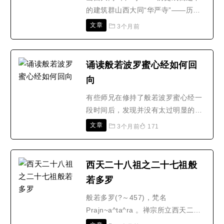
的建筑群山西大同“华严寺”——历史
成就之下的建筑群塞上古都，山西大
文章
3个月前
同。大同素来就是以绝美的塞上风光
而著称的，煤炭资源丰富以煤都而命
名，绝美风光呈现以塞上特色呈现，
诵读般若波罗蜜心经如何回
历史的特色造就以古都而成，这便是
向
我了解到的大同，在深入走进大同的
时候，是可以发现大同..
有些师兄在修持了般若波罗蜜心经一
段时间后，发现并没有太过明显的效
果，可能就是师兄在修行完般若波罗
文章
3个月前
171
蜜心经之后，没有进行回向，或者回
向做的不对，所以产生的效果不显
著。接下来让我们一起了解一下诵读
西天二十八祖之二十七祖般
般若波罗蜜心经如何回向吧！大家在
若多罗
读完般若波罗蜜心经做回向的时候，
是可以选择做大回向，或者是..
般若多罗(?～457)，梵名
Prajn~a^ta^ra 。禅宗所立西天二十
八祖中之第二十七祖。又称璎珞童