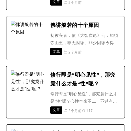
的息灭。但是到底贪嗔痴如何止息、
文章
2个月前
苦的息灭过程如何?若不拘泥于阿含
经的文字相,改以般若经的角度来探
讨,会是如何?修学般若者,经由文字般
佛讲般若的十个原因
若和观照般若而进入实相般若,是正常
初教兴者，依《大智度论》云：如须
的程序。在这过程当中,苦会减少,止
弥山王，非无因缘、非少因缘令得振
息,终至究竟寂灭。中观般..
动，般若教兴亦复如是，具多因缘。
文章
2个月前
一谓欲破外道诸邪见故，二欲回二
乘，令入大乘故，三令小菩萨不迷空
故，四令悟二谛中道生正见故，五显
修行即是“明心见性”，那究
佛胜德生净信故，六欲令发大菩提心
竟什么才是“性”呢？
故，七令修菩萨深广行故，八令断一
切诸重障故，九令得菩提涅槃..
修行即是“明心见性”，那究竟什么才
是“性”呢？心性本来不二，不过有真
妄、动静、昏明的不同。性就是本
文章
2个月前
117
性，也叫空性、自性、真心、本来面
目等。性的同义词中，“真心”这个词
特别耐人寻味。为什么呢？因为，所