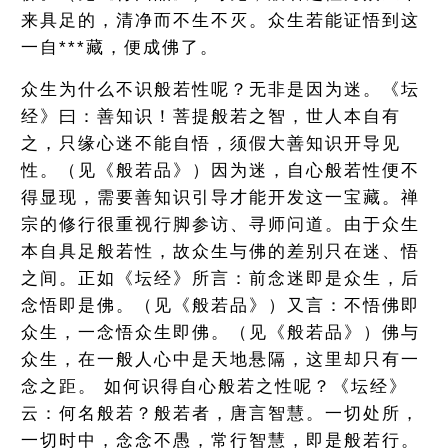
来具足的，清净而不生不灭。众生若能证悟到这
一自***藏，便成佛了。
众生为什么不识般若性呢？无非是因为迷。《坛
经》曰：善知识！菩提般若之智，世人本自有
之，只缘心迷不能自悟，须假大善知识开导见
性。（见《般若品》）因为迷，自心般若性便不
得显现，需要善知识引导才能开发这一宝藏。禅
宗的修行很重视行脚参访、寻师问道。由于众生
本自具足般若性，故众生与佛的差别只在迷、悟
之间。正如《坛经》所言：前念迷即是众生，后
念悟即是佛。（见《般若品》）又言：不悟佛即
众生，一念悟众生即佛。（见《般若品》）佛与
众生，在一般人心中是天地悬隔，这里却只有一
念之距。 如何识得自心般若之性呢？《坛经》
云：何名般若？般若者，唐言智慧。一切处所，
一切时中，念念不愚，常行智慧，即是般若行。