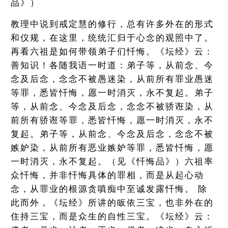
品》）
教理中说到戒定慧的修行，总有许多外在的形式
和仪规，在这里，统统汇归于心念的观照中了。
再看六祖是如何带领弟子们忏悔。《坛经》云：
善知识！各随我语一时道：弟子等，从前念、今
念及后念，念念不被愚迷染，从前所有罪业愚迷
等罪，悉皆忏悔，愿一时消灭，永不复起。弟子
等，从前念、今念及后念，念念不被骄诳染，从
前所有骄诳等罪，悉皆忏悔，愿一时消灭，永不
复起。弟子等，从前念、今念及后念，念念不被
嫉妒染，从前所有恶业嫉妒等罪，悉皆忏悔，愿
一时消灭，永不复起。（见《忏悔品》）六祖率
众忏悔，并非忏悔具体的罪相，而是从起心动
念，从罪业的根源贪嗔痴中至诚发露忏悔。 除
此而外，《坛经》所讲的皈依三宝，也非外在的
住持三宝，而是众生的自性三宝。《坛经》云：