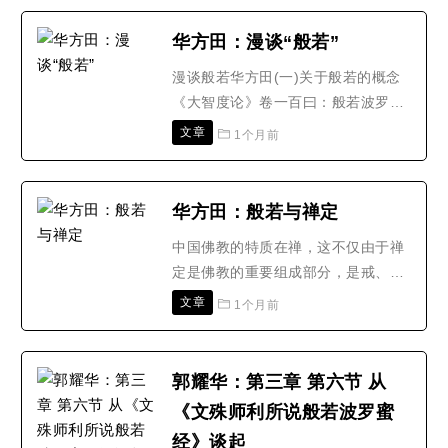
们来看一看六祖坛经般若品无相颂的
经文和讲解。般若品第二之四 无相颂
华方田：漫谈“般若”
[经文]善知识，吾有一无相颂，各须
漫谈般若华方田(一)关于般若的概念
颂取，在家出家，但依此修。若不自
《大智度论》卷一百曰：般若波罗蜜
修，惟记吾言，亦无有益..
是诸佛母。诸佛以法为师，法者即是
文章
1个月前
般若波罗蜜。般若作为诸佛之母，可
以说是一切佛教经典的根本。不了解
般若，就无从了解一切大乘经典。那
华方田：般若与禅定
么，般若究竟是什么呢？般若是梵文
中国佛教的特质在禅，这不仅由于禅
的音译，又译作班若、波若、钵若、
定是佛教的重要组成部分，是戒、
般赖若等；意译为智慧、妙..
定、慧三学中承上启下的重要环节，
文章
1个月前
还因为由此而产生的解脱智慧是佛教
区别于其他宗教的关键所在，最主要
的是因为禅定在中国佛教中得到了创
郭耀华：第三章 第六节 从
造性的发展，并由此产生了富于中国
《文殊师利所说般若波罗蜜
特色的、生动活泼、别具一格的佛教
经》谈起
宗派弹宗。佛教源于佛祖释迦..