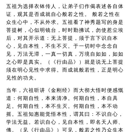
五祖为选择衣钵传人，让弟子们作偈表述各自体
证，观其是否成就自心般若之性。 般若之性在
众生心中，不从外求。五祖看了神秀题写的身是
菩提树，心似明镜台，时时勤拂试，勿使惹尘埃
后，对其开示道：无上菩提，须于言下识自本
心，见自本性，不生不灭。于一切时中念念自
见，万法无滞，一真一切真，万境自如如，如如
之心即是真实。（《行由品》）就是说无上菩提
须在明心见性中求得。而成就般若性，正是明心
见性的功夫。
当年，六祖听讲《金刚经》而大彻大悟时便感慨
道：何期自性，本来清净。何期自性，本自具
足。何期自性，本不生灭。何期自性，本不动
摇。五祖知惠能觉悟本性，谓其曰：不识自心，
学法无益。若识自心，见自本性，即名天人师、
佛。（见《行由品》）可见，般若之性乃众生本