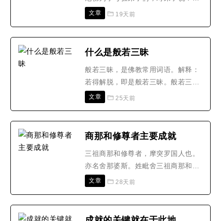
现在要到天上去说法，你们有缘也跟
文章
19天前
着来吧！说完，立刻走了。佛去到天
上，以他心通向三十三天忉利天的天
主表示，他要考弟子，请天主配合；
什么是般若三昧
天主意会了，立即变成另一尊释迦牟
般若三昧，是佛教常用词语。解释：
尼佛，和真正的那尊，齐肩并坐。当
若得解脱，即是般若三昧。般若三
佛的弟子们做完佛陀交待的..
昧，即是无念。何名无念?知见一切
文章
25天前
法，心不染著，是为无念。用即遍一
切处，亦不着一切处。但净本心，使
六识出六门，于六尘中，无染无杂，
商那和修尊者主要成就
来去自由，通用无滞，即是般若三
三祖商那和修尊者，摩突罗国人也。
昧。自在解脱，名无念行。若百物不
亦名舍那婆斯。姓毗舍三祖商那和修
思，当令念绝，即是法缚，即名..
尊者多，父林胜，母憍奢耶，在胎六
文章
28天前
年而生。梵语商诺迦，此云自然服，
即西域九枝秀草名也。若圣人降生，
则此草生于净洁之地。和修生时，瑞
成就的关键就在于此地