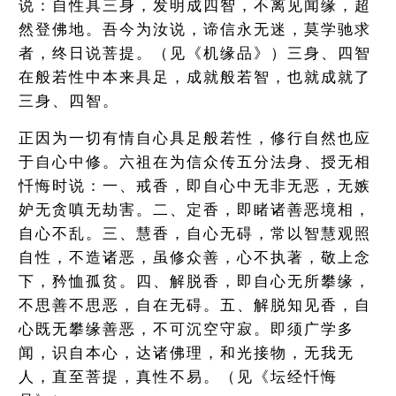
说：自性具三身，发明成四智，不离见闻缘，超
然登佛地。吾今为汝说，谛信永无迷，莫学驰求
者，终日说菩提。（见《机缘品》）三身、四智
在般若性中本来具足，成就般若智，也就成就了
三身、四智。
正因为一切有情自心具足般若性，修行自然也应
于自心中修。六祖在为信众传五分法身、授无相
忏悔时说：一、戒香，即自心中无非无恶，无嫉
妒无贪嗔无劫害。二、定香，即睹诸善恶境相，
自心不乱。三、慧香，自心无碍，常以智慧观照
自性，不造诸恶，虽修众善，心不执著，敬上念
下，矜恤孤贫。四、解脱香，即自心无所攀缘，
不思善不思恶，自在无碍。五、解脱知见香，自
心既无攀缘善恶，不可沉空守寂。即须广学多
闻，识自本心，达诸佛理，和光接物，无我无
人，直至菩提，真性不易。（见《坛经忏悔