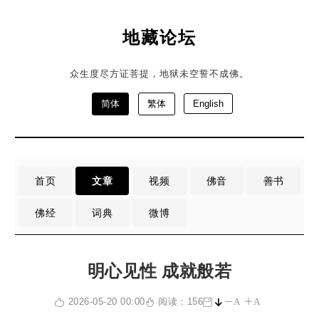
地藏论坛
众生度尽方证菩提，地狱未空誓不成佛。
简体
繁体
English
首页
文章
视频
佛音
善书
佛经
词典
微博
明心见性 成就般若
2026-05-20 00:00
阅读：156
A
A