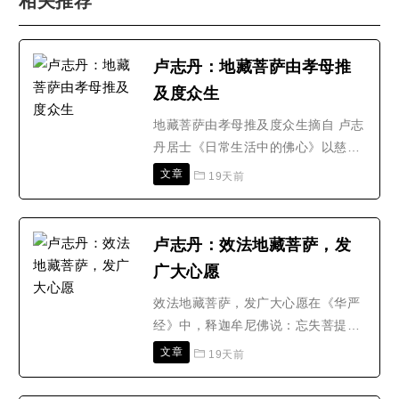
相关推荐
卢志丹：地藏菩萨由孝母推
及度众生
地藏菩萨由孝母推及度众生摘自 卢志
丹居士《日常生活中的佛心》以慈悲
为怀的佛陀教导人们要心包太虚，量
文章
19天前
周沙界，要冤亲平等，以完全平等的
心态对待宇宙间一切众生；要关注、
关心一切众生的生死荣辱、忧悲苦
卢志丹：效法地藏菩萨，发
恼、生死轮回；要做到无缘大慈，同
广大心愿
体大悲。在我们凡人的人生实践中，
就是不单对自己有关系、认..
效法地藏菩萨，发广大心愿在《华严
经》中，释迦牟尼佛说：忘失菩提
心，修诸善法，是为魔业。忘失了利
文章
19天前
益一切众生、让一切众生离苦得乐、
获得佛果的广大慈悲心，纵使很精进