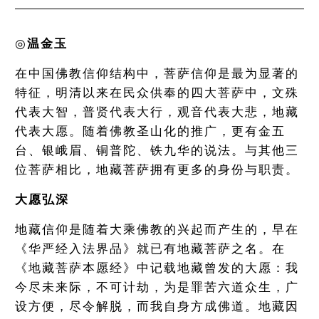
◎
温金玉
在中国佛教信仰结构中，菩萨信仰是最为显著的
特征，明清以来在民众供奉的四大菩萨中，文殊
代表大智，普贤代表大行，观音代表大悲，地藏
代表大愿。随着佛教圣山化的推广，更有金五
台、银峨眉、铜普陀、铁九华的说法。与其他三
位菩萨相比，地藏菩萨拥有更多的身份与职责。
大愿弘深
地藏信仰是随着大乘佛教的兴起而产生的，早在
《华严经入法界品》就已有地藏菩萨之名。在
《地藏菩萨本愿经》中记载地藏曾发的大愿：我
今尽未来际，不可计劫，为是罪苦六道众生，广
设方便，尽令解脱，而我自身方成佛道。地藏因