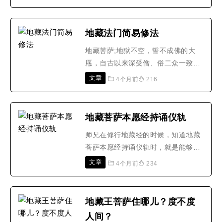
求平安的，地藏王菩萨是能够保佑大
家身体健康，在生活中安居乐业的，
同时也是可以让大家在死后，前往西
地藏法门简易修法
方极乐世界的。在修行地藏经时，自
地藏菩萨;地狱不空，誓不成佛的大
己的内心是很慈悲的，只有大家在修
愿，自古以来深受僧、俗二众一致崇
行的时候，提体会到菩萨的..
敬信仰。当代净土宗印光大师，专弘
文章
4个月前
216
地藏法门，平日教导信众要持念佛
号，求生净土时，也殷殷指导学佛人
相信因果业报，能检视自己的言行举
地藏菩萨本愿经持诵仪轨
止，真诚忏悔，努力改过，进而修持
师兄在修行地藏经的时候，知道地藏
五戒十善，以念佛的助行，作为往生
菩萨本愿经持诵仪轨时，就是能够知
西方的资粮。地藏法门的简易..
道诵读地藏经的步骤，这样师兄诵读
文章
4个月前
234
经文的效果也会更加的好，对经文中
的内容也会有很好的体会，所以师兄
在修行的时候是可以用心的去了解地
地藏王菩萨住哪儿？度不度
藏经仪轨。念地藏经仪轨：恭请南无
人间？
大慈大悲地藏王菩萨慈悲护持(三遍)1