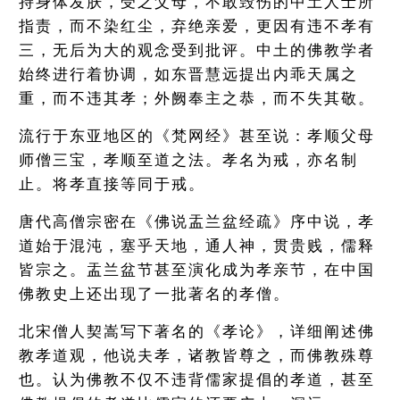
持身体发肤，受之父母，不敢毁伤的中土人士所
指责，而不染红尘，弃绝亲爱，更因有违不孝有
三，无后为大的观念受到批评。中土的佛教学者
始终进行着协调，如东晋慧远提出内乖天属之
重，而不违其孝；外阙奉主之恭，而不失其敬。
流行于东亚地区的《梵网经》甚至说：孝顺父母
师僧三宝，孝顺至道之法。孝名为戒，亦名制
止。将孝直接等同于戒。
唐代高僧宗密在《佛说盂兰盆经疏》序中说，孝
道始于混沌，塞乎天地，通人神，贯贵贱，儒释
皆宗之。盂兰盆节甚至演化成为孝亲节，在中国
佛教史上还出现了一批著名的孝僧。
北宋僧人契嵩写下著名的《孝论》，详细阐述佛
教孝道观，他说夫孝，诸教皆尊之，而佛教殊尊
也。认为佛教不仅不违背儒家提倡的孝道，甚至