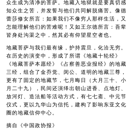
众生成为清净的菩萨。地藏入地狱就是要真切感
知众生之苦，并发誓与他们共同解脱痛苦。像德
蕾莎修女所言：如果我们不像穷人那样生活，又
怎能理解他们的苦难呢！又如王尔德所言：吾辈
皆身处沟渠之中，然其必有仰望星空者也。
地藏菩萨与我们最有缘，护持震旦，化洽无穷。
在历史的演变中，形成了所谓《地藏十轮经》
《地藏菩萨本愿经》《占察善恶业报经》的地藏
三经，组合了金乔觉、闵公、道明的地藏三尊，
更有了固定的地藏节，七月晦日（大月三十、小
月二十九），民间还演绎出朝山进香、点地灯、
放河灯、造法船等活动方式，有七七斋、中元节
仪式，更以九华山为信托，建构了影响东亚文化
圈的地藏信仰中心。
摘自《中国政协报》