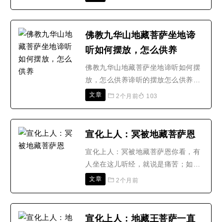
的妹夫在军队中服役，军队撤回后，
不见他回来，生死未定，家人焦急万
分，来请我作决断。我没有得神通，
佛教九华山地藏菩萨坐地谛
怎能决断呢？不得已，只有依靠地藏
听如何摆放，怎么供养
菩萨的大威神力，采用占察行法。如
果诚心，可望相应。便劝他们..
佛教九华山地藏菩萨坐地谛听如何摆
放，怎么供养谛听的摆放怎么供养？
前不久，一位中年商人询问小编一个
文章
2个月前
103
问题。他是做纺织生意的，开拓了新
市场，为了庇佑自己生意兴隆，财源
广进，他请购了八方财位谛听摆件，
宣化上人：冥被地藏菩萨恩
打算放置在自己的办公室。可是他并
宣化上人：冥被地藏菩萨恩你看，有
不了解八方财位谛听的正确摆放方
人坐在这儿听经，就说是痛苦；如果
式，也不知道怎么供养八方谛..
下地狱，到那个地方，你说那怎么
文章
2个月前
办？你在受苦，说：「我不要在那里
受这个罪了！」那也不可能，没有法
子逃得出去；你的罪若不了，你想不
宣化上人：地藏王菩萨一直