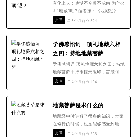
来，我们要将礼敬佛菩..
宣化上人：地狱不空誓不成佛 为什么
叫“地藏”呢？编者按：《地藏经》又
被称为《地藏菩萨本愿经》，经中记
文章
3个月前
224
录了地藏王菩萨救母的孝行，大悲大
愿和诸佛菩萨的见证，地藏菩萨誓愿
不可思议。在所有经典之中，教理浅
学佛感悟词 顶礼地藏六相
显易懂，又不需他人来传授的，唯有
之四：持地地藏菩萨
此部《地藏菩萨本愿功德经》。为什
么叫“地藏”呢?因为地..
学佛感悟词 顶礼地藏六相之四：持地
地藏菩萨手持刚幢无畏印，言箴阿修
罗魂。如人似仙半沉沦，轮回皆有
文章
4个月前
194
定，果报即随因。轻慢怒嗔莫小觑，
易成堕落之根。疏离十善枉为真，辛
勤修半世，只怕一时昏。
地藏菩萨是求什么的
地藏经中时讲解了很多的知识，大家
在修行的时候，也是能够感受到地藏
经中的很多大智慧的，地藏经主要是
文章
4个月前
236