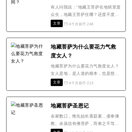
香赞：炉香乍热。法界蒙..
有人问我说：“地藏王菩萨在地狱里度
众生，地藏王菩萨住哪？还度不度人
间？”地藏王菩萨发的愿是地狱不空誓
文章
4个月前
246
不成佛，并不是说他永远在地狱里度
众生，人间就不度了，天上也不度
了，并不是这个意思，这样理解就错
地藏菩萨为什么要花力气救
了。你在人间造业，在天上造业，福
度女人？
报享尽了，还是要下地狱。他是说把
你的罪业度清净了，你..
地藏菩萨为什么要花力气救度女人？
女人是地，是人道的根本，也是慈悲
的化身，是与地藏菩萨最有大因缘
文章
4个月前
213
的，也是地藏菩萨最花力气救度的一
类。为什么这么说呢?你看《地藏
经》是佛陀在忉利天专为母亲说的
地藏菩萨圣恩记
法，地藏菩萨在因地也是为救度母亲
余家数口，惟先姑长斋菇素，虔奉佛
而屡次发的大愿。这是明面上的意
教。余虽信有佛菩萨，而奉之不笃。
思，更深层的密意，佛陀说法，灭
及先姑弃世，莲社诸居士家家助念，