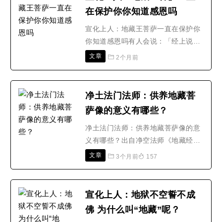
在地狱受苦，那是不行的。所以，在
在保护你你知道感恩吗
人世间受点痛苦时，就想：「哦！这
比在地狱受的苦是好得多了，..
宣化上人：地藏王菩萨一直在保护你
你知道感恩吗有人会说：「经上说做
这么少，就能得到地藏菩萨的拥护；
文章
2个月前
而我们做这么多，也没有得到地藏菩
萨的拥护。我没看见地藏王菩萨来拥
护我啊？」没有看见地藏菩萨拥护
净土法门法师：供养地藏菩
你？你知道吗？如果不去做这个少少
萨像的意义有哪些？
的善根，或者多多的善根，或者一次
的撞车就撞死了，而你只受了..
净土法门法师：供养地藏菩萨像的意
义有哪些？出自净空法师《地藏经讲
义》你能够供养，“烧香供养，瞻礼赞
文章
3个月前
157
叹”，供养地藏菩萨的形像意义何在，
这一定要懂得。第一是让我们生起礼
敬之心，普贤菩萨教导我们修行的方
宣化上人：地狱不空誓不成
法，修行十个纲领第一个‘礼敬诸
佛 为什么叫“地藏”呢？
佛’，见到佛菩萨的像礼敬的心就生起