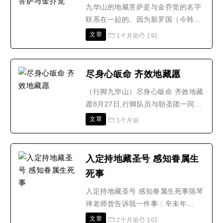
九华山的地藏菩萨是与金乔觉的名字
的是关于读诵地藏菩萨本愿经后的一
联系在一起的。因为新罗国（今韩
些感受，前面有篇文章已经谈..
国）王族金乔觉，在九华山潜修多
文章
1个月前
192
年，99岁圆寂后，其弟子们把他看成
是地藏菩萨应化身，尊称其为金地
藏，在九华山神光岭建塔供奉。所
尽身心皈命 齐效地藏愿
以，九华山的地藏菩萨就是金乔觉，
（行脚九华山）尽身心皈命 齐效地藏
这是不错的。但是，九华山的地藏菩
愿8月27日,行脚队员与朝圣团一同到
萨金乔觉，与印度佛教史上的地藏
达九华山西天寺尚未进入殿堂,师兄已
菩..
文章
1个月前
在地藏殿前默念《地藏经》殿前同诵
《地藏经》镜义法师带领东林慈善成
员们在地藏殿齐诵《地藏经》东林慈
入定持地藏圣号 感知眷属生
善成员们齐齐跪拜地藏王菩萨镜义法
死事
师带领东林慈善成员们在地藏殿齐诵
《地藏经》殿门外的师兄..
入定持地藏圣号 感知眷属生死事陈琴
禅老师曾告诉我一件事：辛未年
（1931），云南和广西军阀内战，我
文章
2个月前
102