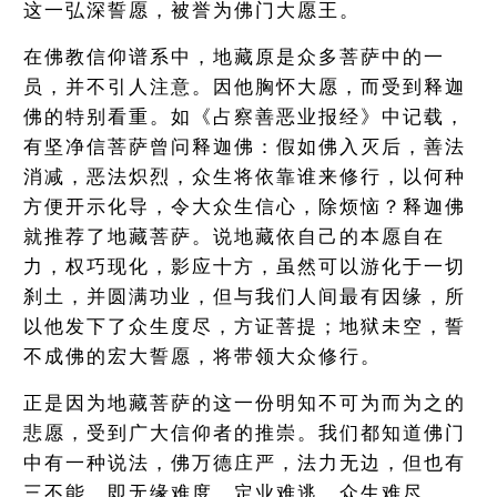
这一弘深誓愿，被誉为佛门大愿王。
在佛教信仰谱系中，地藏原是众多菩萨中的一
员，并不引人注意。因他胸怀大愿，而受到释迦
佛的特别看重。如《占察善恶业报经》中记载，
有坚净信菩萨曾问释迦佛：假如佛入灭后，善法
消减，恶法炽烈，众生将依靠谁来修行，以何种
方便开示化导，令大众生信心，除烦恼？释迦佛
就推荐了地藏菩萨。说地藏依自己的本愿自在
力，权巧现化，影应十方，虽然可以游化于一切
刹土，并圆满功业，但与我们人间最有因缘，所
以他发下了众生度尽，方证菩提；地狱未空，誓
不成佛的宏大誓愿，将带领大众修行。
正是因为地藏菩萨的这一份明知不可为而为之的
悲愿，受到广大信仰者的推崇。我们都知道佛门
中有一种说法，佛万德庄严，法力无边，但也有
三不能，即无缘难度，定业难逃，众生难尽。