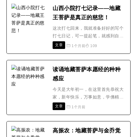
的修种种善法，也只是造作魔鬼的事
山西小院打七记录——地藏
业、为魔鬼服务。据《地藏菩萨本愿
王菩萨是真正的慈悲！
经》记载：释迦牟尼佛那时在叨利天
宫说法，他对听法的菩萨和天..
这次打七回来，我就准备好好的写个
打七日记，可一提起笔，就感到自己
非常的惭愧，学佛十年以来，惭愧
文章
1个月前
109
心、忏悔心总是生不起来，总没有从
内心深挖自己的罪业，也没有精进用
功修行，所以功夫不得力。 我们家里
读诵地藏菩萨本愿经的种种
这次去小院打七有我大哥、我家的孩
感应
子(16岁、上高一)和我共三人。打七
的前三天，感觉较顺利，集..
今天是大年初一，在这里首先恭祝大
家，新年快乐，万事如意，学佛精
进，佛光普照 南无阿弥陀佛末学今天
文章
1个月前
谈谈在2009年学佛的心得，末学的父
亲在2008年阴历7月去世后，末学也
发表过一些学佛心得（从父亲的去世
高振农：地藏菩萨与金乔觉
我看到了因果报应），今天在这里谈