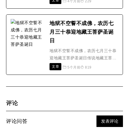
度..
文章
4个月前
229
余与诸居士往还日久，亦遂虔奉三宝
焉。鹿苑镇净行莲社正蒙法师，宣扬
佛教，不遗余力。尤喜弘地藏菩萨救
地狱不空誓不成佛，农历七
苦度难功德，劝诸社员持诵地藏经，
月三十恭迎地藏王菩萨圣诞
必有感应。自法师倡导以来，不数月
日
间，果然感应屡现。兹将各..
地狱不空誓不成佛，农历七月三十恭
迎地藏王菩萨圣诞日传说地藏王菩萨
早可以成佛，但却为了众生亲自到地
文章
5个月前
819
狱普渡一切有罪在受苦的灵魂。因此
发下一宏愿，就是广为流传的“地狱不
空誓不成佛”，意思是亲自入地狱，让
地狱再无受苦的灵魂，祂才成佛升
天。地藏王愿下地狱拯救受苦灵魂的
评论
慈悲心，一直在佛教和民..
评论问答
发表评论