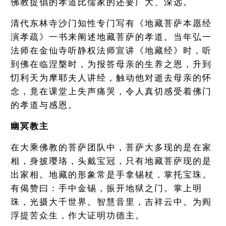
佛教提倡的孝道比儒家的还要广大、深远。
清代东林寺沙门知性专门写有《地藏菩萨本愿经
演孝疏》一书来阐述地藏菩萨的孝道。当年弘一
法师在金仙寺听静权法师宣讲《地藏经》时，听
到佛在临涅槃时，为报答母亲的生养之恩，升到
忉利天为摩耶夫人讲经，触动他对逝去母亲的怀
念，竟在课堂上失声痛哭，令人真切感受着佛门
的孝道与感恩。
幽冥教主
在大乘佛教的菩萨团队中，菩萨大多现的是在家
相，身披璎珞，头戴宝冠，只有地藏菩萨现的是
出家相。地藏的形象常是手拿锡杖，掌托宝珠。
有偈赞曰：手中金锡，振开地狱之门。掌上明
珠，光摄大千世界。智慧音里，吉祥云中。为阎
浮提苦众生，作大证明功德主。