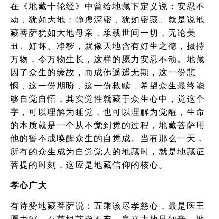
在《地藏十轮经》中曾给地藏下定义说：安忍不
动，犹如大地；静虑深密，犹如密藏。就是说地
藏菩萨犹如大地母亲，承载世间一切，无论美
丑、好坏、净秽，就像天地含有好生之德，摄持
万物，令万物生长，这样的愿力安忍不动。地藏
因了众生的缘故，而成佛遥遥无期，这一份悲
悯，这一份期盼，这一份救赎，希望众生最终能
够自觉自悟，其实觉性就藏于众生心中，觉这个
字，可以理解为睡觉，也可以理解为觉醒，生命
的本质就是一个从不觉到觉的过程，地藏菩萨用
他的誓不成唤醒众生的自觉成。当有那么一天，
所有的众生成为自觉觉人的地藏时，就是地藏证
菩提的时刻，这应是地藏信仰的核心。
孝心广大
有诗赞地藏菩萨说：五乘该尽孝慈心，最是医王