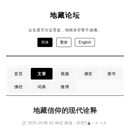
地藏论坛
众生度尽方证菩提，地狱未空誓不成佛。
简体
繁体
English
首页
文章
视频
佛音
善书
佛经
词典
微博
地藏信仰的现代诠释
2025-10-06 02:44
阅读：253
A
A