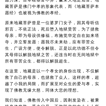
愿力深。百草根茎皆不弃，赢来大地足知音。地
藏菩萨是佛门中孝的形象代表，而《地藏菩萨本
愿经》也被视为佛教的孝经。
原来地藏菩萨曾是一位婆罗门女子，因其母听信
邪言，不依正法，死后堕入地狱受苦，为了拯救
母亲，即为母设供修福，布施觉华定自在如来塔
寺，并立誓发愿：愿我尽未来劫，应有罪苦众
生，广设方便，使令解脱。正是以此功德不但令
其母得以解脱地狱之苦，还连当时在无间地狱中
所有罪苦众生，都得以解脱超生。
在这里，地藏是以一个孝女的身份出现，不仅解
救了自己的母亲，也拯救了众人。这样的孝，超
越了小我的局限，而扩展至对众生的爱与孝，实
现了佛教无缘大慈，同体大悲的理想。
我们知道，佛教传入中国后，因剃发染衣，被秉