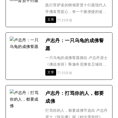
宫说法，他对听法的菩萨和天..
践行菩萨道的纲领普贤十行愿现代人
学佛发菩提心，有一个最便捷的途
径，就是向普贤菩萨学习，以《普贤
文章
20天前
行愿品》为修行指南。普贤菩萨是印
度佛教经典中的著名菩萨之一，在中
国佛教信仰中更被奉为四大菩萨(文殊
卢志丹：一只乌龟的成佛誓
菩萨、普贤菩萨、观音菩萨、地藏菩
愿
萨)之一。普贤菩萨是大乘佛教行愿的
象征，是实践菩萨道的行为..
一只乌龟的成佛誓愿摘自 卢志丹居士
《佛说舍得》释迦牟尼佛舍卫城传法
时，有阿若憍陈如等五比丘得到了罗
文章
20天前
汉果，天界的八万天子得到了圣果。
众比丘禁不住赞欢：善哉！善哉！世
尊以殊胜妙法，满足了五比丘及八万
卢志丹：打骂你的人，都要
天子之愿，令彼等皆得究竟之圣果！
成佛
释迦牟尼佛闻此，告诉众比丘说：各
位！不仅今生我如是满足..
打骂你的人，都要成佛节选自 卢志丹
居士《快乐佛》据《妙法莲华经》记