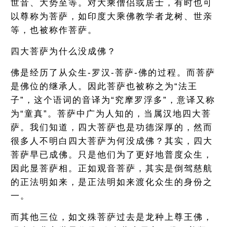
世音、大势至等。对大乘僧侣或居士，有时也可
以尊称为菩萨，如印度大乘佛教学者龙树、世亲
等，也被称作菩萨。
四大菩萨为什么没成佛？
佛是经历了从众生-罗汉-菩萨-佛的过程。而菩萨
是佛位的继承人。因此菩萨也被称之为“法王
子”，这个语词的音译为“究摩罗浮多”，意译又称
为“童真”。菩萨中广为人知的，当属汉地四大菩
萨。我们知道，四大菩萨也是功德深厚的，然而
很多人不明白四大菩萨为何没成佛？其实，四大
菩萨早已成佛。只是他们为了更好地普度众生，
因此显菩萨相。正如观音菩萨，其实是倒驾慈航
的正法明如来，是正法明如来渡化众生的身份之
一。
而其他三位，如文殊菩萨过去是龙种上尊王佛，