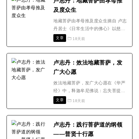
卢志丹：地藏菩萨由孝母推
太宗李世民生热病，下诏向杜顺问：
及度众生
朕为劳热所苦，以大师的神力何以灭
除？杜顺说：皇上以圣德..
地藏菩萨由孝母推及度众生摘自 卢志
丹居士《日常生活中的佛心》以慈悲
为怀的佛陀教导人们要心包太虚，量
文章
18天前
周沙界，要冤亲平等，以完全平等的
心态对待宇宙间一切众生；要关注、
关心一切众生的生死荣辱、忧悲苦
卢志丹：效法地藏菩萨，发
恼、生死轮回；要做到无缘大慈，同
广大心愿
体大悲。在我们凡人的人生实践中，
就是不单对自己有关系、认..
效法地藏菩萨，发广大心愿在《华严
经》中，释迦牟尼佛说：忘失菩提
心，修诸善法，是为魔业。忘失了利
文章
18天前
益一切众生、让一切众生离苦得乐、
获得佛果的广大慈悲心，纵使很精进
的修种种善法，也只是造作魔鬼的事
卢志丹：践行菩萨道的纲领
业、为魔鬼服务。据《地藏菩萨本愿
——普贤十行愿
经》记载：释迦牟尼佛那时在叨利天