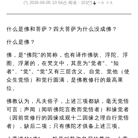
2026-06-05 10:54
阅读：101
A
A
什么是佛和菩萨？四大菩萨为什么没成佛？
什么是佛？
佛，是“佛陀”的简称，也有译作佛驮、浮陀、浮
图、浮屠的，在梵文中，其意为“觉者”、“知
者”、“觉”。“觉”又有三层含义。自觉、觉他（使
众生觉悟）和觉行圆满，是佛教修行的最高果
位。
佛教认为，凡夫俗子，上述三项都缺，毫无觉悟
可言；声闻（闻听佛陀言教而觉悟者）和缘觉者
（因前世修行的因缘或观十二因缘之理自行觉悟
者），缺后二项；只有佛陀才俱备上述三项。