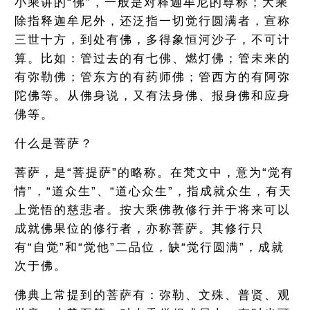
小乘讲的“佛”，一般是对释迦牟尼的尊称；大乘
除指释迦牟尼外，还泛指一切觉行圆满者，宣称
三世十方，到处有佛，多得象恒河沙子，不可计
算。比如：管过去的有七佛、燃灯佛；管未来的
有弥勒佛；管东方的有药师佛；管西方的有阿弥
陀佛等。从佛身说，又有法身佛、报身佛和应身
佛等。
什么是菩萨？
菩萨，是“菩提萨”的略称。在梵文中，意为“觉有
情”，“道众生”、“道心众生”，指成就众生，有天
上觉悟的慈悲者。按大乘佛教修行并于将来可以
成就佛果位的修行者，亦称菩萨。其修行只
有“自觉”和“觉他”二品位，缺“觉行圆满”，成就
次于佛。
佛典上常提到的菩萨有：弥勒、文殊、普贤、观