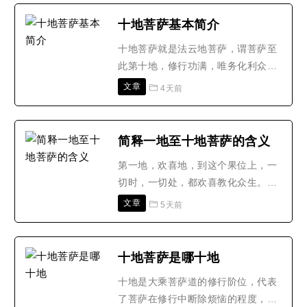
畏心劳身苦而能济世救人的人。近这
几年来，天灾人祸频传，如：最近因
十地菩萨基本简介
「圣婴气象」于中国及中南美洲……
十地菩萨就是法云地菩萨，谓菩萨至
等国家，带来特大豪雨，造成世纪性
此第十地，修行功满，唯务化利众
异常严重的洪涝大灾害。我们..
生，大慈如云，普能阴覆，虽施作利
文章
4天前
润，而本寂不动。十地菩萨就是法云
地菩萨， 谓菩萨至此第十地，修行功
满，唯务化利众生，大慈如云，普能
简释一地至十地菩萨的含义
阴覆，虽施作利润，而本寂不动。经
第一地，欢喜地，到这个果位上，一
云：慈阴妙云，覆涅槃海，名法云
切时，一切处，都欢喜教化众生。因
地。(梵语涅槃，华言灭度;谓..
为欢喜，第二就离垢，所以二地叫“离
文章
5天前
垢地”。第一欢喜地，还没有离垢，就
是没有得到清净，到二地的菩萨，就
得到离垢，得到清净。到三地，因为
十地菩萨是哪十地
清净之后，就发光，有一种光明，所
十地是大乘菩萨道的修行阶位，代表
以三地叫“发光地”。四地“焰慧地”，
了菩萨在修行中断除烦恼的程度，也
就是光明智慧比发..