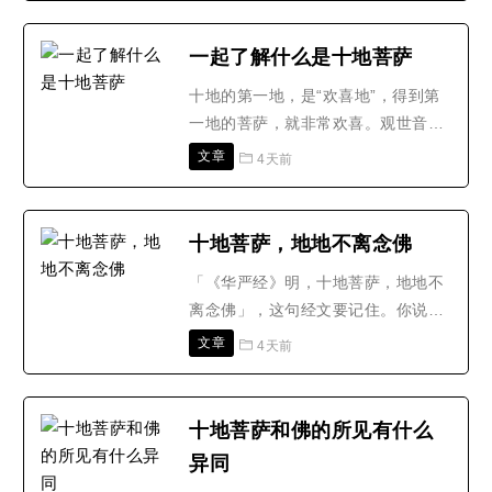
易被“戒条的文字”所束缚，而产生种
种烦恼，甚至对戒律产生误解，以前
一起了解什么是十地菩萨
不受戒还好，一受戒烦恼得不得了，
十地的第一地，是“欢喜地”，得到第
这就与受戒得大自在的初衷相违背
一地的菩萨，就非常欢喜。观世音菩
了。如果懂得了佛陀制戒的..
萨在第一地的时候，听见千光王静住
文章
4天前
如来说〈大悲咒〉之后，由一地就证
到八地的果位——由初地“欢喜地”，
跳到八地“不动地”。所以到八地的菩
十地菩萨，地地不离念佛
萨，才有真正的定力，才真正不动。
「《华严经》明，十地菩萨，地地不
到欢喜地这个果位上，一切时一切
离念佛」，这句经文要记住。你说这
处，都欢喜教化众生。..
个念佛法门比不上其他法门，为什么
文章
4天前
十地菩萨，从初地到十地，他们在没
有登地之前，所学的法门不一样，真
是八万四千法门;登地之后，统统修一
十地菩萨和佛的所见有什么
门，就是念佛法门，而且都是念阿弥
异同
陀佛，《华严经》上说的。怎么知道