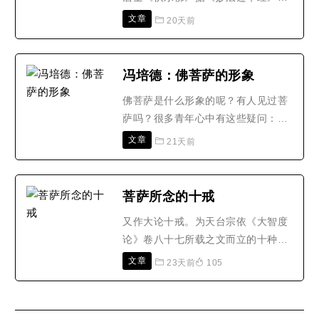
载：在无量阿僧祇劫以前，有一位佛
文章
20天前
叫威音王如来，其寿命和正法住世时
间非常久远。在威音王如来的像法时
期，傲慢的比丘势力很大。这时，有
冯培德：佛菩萨的形象
一位菩萨比丘，谦虚恭敬，每逢见到
佛菩萨是什么形象的呢？有人见过菩
出家、在家修行人，不管其行为如
萨吗？很多青年心中有这些疑问：我
何，都恭敬礼拜，并向他们..
可以见得著佛菩萨吗？我拜佛很虔敬
文章
21天前
呀！为什么为总是见不到佛菩萨呢？
真的有佛菩萨吗？如果真的有，为什
么不立即显现给我看看呢？又有些青
菩萨所念的十戒
年说：要叫我信佛，除非先叫佛菩萨
又作大论十戒。为天台宗依《大智度
显现给我看看吧！青年人的求知心是
论》卷八十七所载之文而立的十种戒
很强的，他们对于未知的事..
律。(1)不缺戒︰谓修行之人受持四重
文章
23天前
105
禁等性戒而无缺损毁犯，并且常自守
护，如爱明珠，则能摄一切界。若犯
净戒，则如器已缺损，无所堪用。(2)