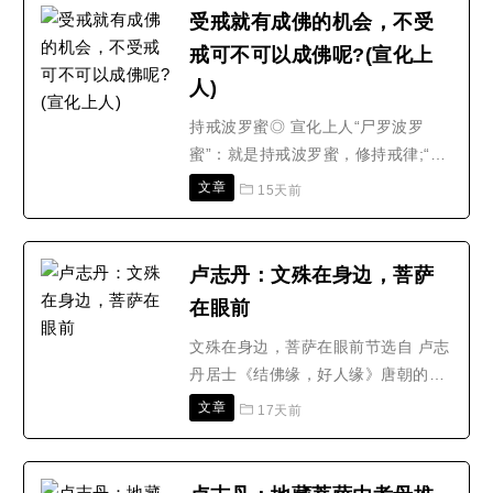
萨，因地生万物，因地生诸功德，过
受戒就有成佛的机会，不受
十地为圣位菩萨。十地菩萨所证就其
戒可不可以成佛呢?(宣化上
本体来说是无二无别的，就其层次来
人)
说，十地各各不同。依大乘佛..
持戒波罗蜜◎ 宣化上人“尸罗波罗
蜜”：就是持戒波罗蜜，修持戒律;“尸
罗”是梵语，翻译为戒律。戒律在佛教
文章
15天前
里边，是很重要的!所以出家做比丘，
必须要受戒;不受戒，就不能成比丘。
所谓“众生受佛戒，即入诸佛位;位同
卢志丹：文殊在身边，菩萨
大觉已，真是诸佛子。”无论哪一类的
在眼前
众生，你受佛戒，就有成佛的机会。
那么不受戒可不..
文殊在身边，菩萨在眼前节选自 卢志
丹居士《结佛缘，好人缘》唐朝的法
顺大师，又名为杜顺和尚，他是华严
文章
17天前
宗的初祖，相传是文殊菩萨的化身。
杜顺和尚年轻的时候，跟随道珍禅师
修习定法，有很多神验。有一年，唐