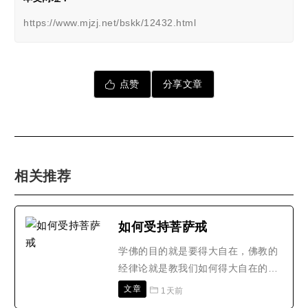
https://www.mjzj.net/bskk/12432.html
点赞
分享文章
相关推荐
如何受持菩萨戒
学佛的目的就是要得大自在，佛教的
经律论就是教我们如何得大自在的方
法。我们常常因为对佛法缺乏正确的
文章
1天前
理解，特别是在学习佛教戒律上，容