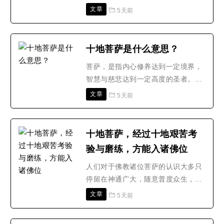
标志着菩萨成就功德的程度。大地能
文章
5天前
生长万物，故佛典中常以‘地’来形容
能生长功德的菩萨行。一地初地欢喜
地:诸菩萨住此地中，先已于心增上法
十地菩萨是什么意思？
行，善修治故;超过一切声闻独觉现
菩萨，是指内心修养达到一定境界，
观，得诸菩萨现观。由正证得无上现
智慧与慈悲达到一定高度的圣者。这
观故;诸大菩萨，于此地..
个名词是梵语音译的省译，全词音译
文章
5天前
是“菩提萨埵”，“菩提”就“觉悟”的意
思;“萨埵”是“有情”的意思：合起来，
就是先通过修行让自己觉悟，然后通
十地菩萨，经过十地艰苦考
过各种方法使更多人觉悟，达到这种
验与磨练，方能入诸佛位
境界的圣者，就是“菩萨”。“十地”，
是修行过..
人们对于佛教诸位菩萨的认识大多只
停留在神通广大，随意普度众生，但
所有的菩萨从其起源开始，也是要经
文章
5天前
过无数的考验与磨练，方能入诸佛
位。今天就为大家分享佛教：十地菩