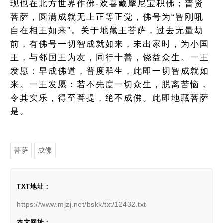
现也在北方世界作佛-欢喜藏摩尼宝积佛；普贤
菩萨，圆满成就无上正等正觉，佛号为“智刚吼
自在相王如来”。关于地藏王菩萨，过去无量劫
前，有佛号一切智成就如来，未出家时，为小国
王，与邻国王为友，同行十善，饶益众生。一王
发愿：早成佛道，普度群生，此即一切智成就如
来。一王发愿：若不先度一切众生，脱离苦恼，
令其实乐，得至菩提，绝不成佛。此即地藏菩萨
是。
菩萨
成佛
TXT地址：
https://www.mjzj.net/bskk/txt/12432.txt
本文网址：