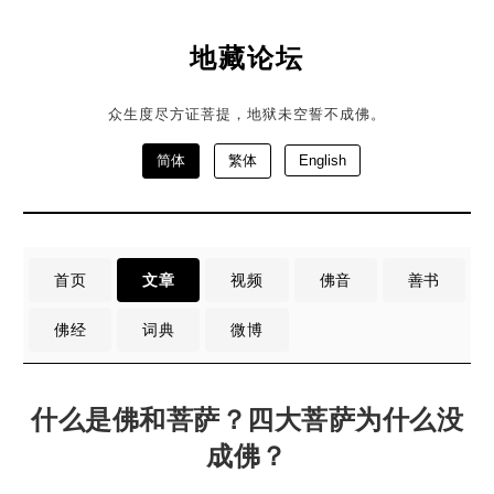
地藏论坛
众生度尽方证菩提，地狱未空誓不成佛。
简体
繁体
English
首页
文章
视频
佛音
善书
佛经
词典
微博
什么是佛和菩萨？四大菩萨为什么没
成佛？