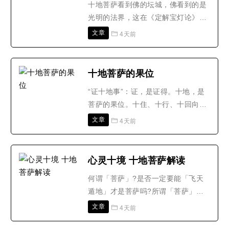
念阿弥陀佛?文殊、普贤劝..
十地菩萨看到佛的坛城，佛看到的是
光明的法界，这在《定解宝灯论》中
说得很清楚。十地菩萨所看到的佛的
文章
4天前
坛城也是自己的善习气显现的，还不
是真正的坛城。佛看到的是真正的坛
城，它是大无为法，光明与空性无二
十地菩萨的果位
无别的状态，它不是习气，是本性当
“证十地事”：证，是证得。十地，是
中的坛城现前，二者之间不一样。化
菩萨的果位。十住、十行、十回向，
身佛有生有灭，而报身佛是..
这叫三贤位。十地菩萨的果位──(一)
文章
4天前
欢喜地。欢喜，非常欢喜，时时刻刻
都欢喜，没有哭的时候，到这种菩萨
境界上的，不会哭，你打他，骂他，
心灵十境 十地菩萨解读
怎样他都欢喜。说他不好，他也欢喜;
何谓「菩萨」?是否一定要能「飞天
骂他，他也欢喜;无论怎么样，他都欢
遁地」才是菩萨吗?所谓「菩萨」，
喜，这是初地。(二)..
并不是指土雕木刻的形像，也不见得
文章
4天前
要飞天遁地：真正的「口萨」，是不