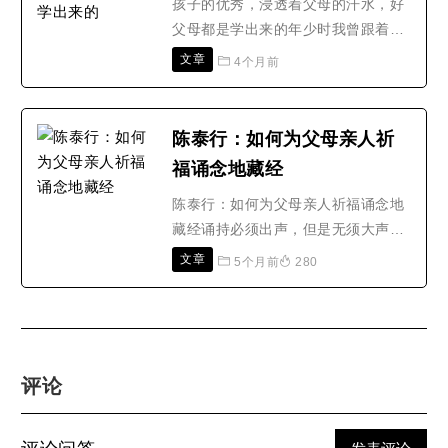
为什么呢? 这家人的家里祥..
孩子的优秀，浸透着父母的汗水，好
父母都是学出来的年少时我曾跟着母
亲去捡麦穗，结果母亲却被看守人打
文章
4个月前
了一耳光。多年后，我与母亲再次与
看守人在集市上相遇，看守人已是白
发苍苍的老人。我想过去报仇，却被
陈泰行：如何为父母亲人祈
母亲劝住，母亲只说了这样一句
福诵念地藏经
话：“儿子，那个打我的人，与这个老
人，并不是一个人。”这就是..
陈泰行：如何为父母亲人祈福诵念地
藏经诵持必须出声，但是无须大声有
声即可，重以诚心诚意的恭敬心和忏
文章
5个月前
280
悔心护念。诵持时，坐、立、跪皆
可。24小时统统可以诵持，每部经以
90分钟为宜。速度不快不慢，但是吐
字要清楚。诵经重点在于以虔诚恭敬
之心相应。 设香案：需在佛堂前，地
评论
藏王菩萨圣像前，奉三柱香..