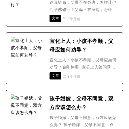
他卜的卦象--外伤几乎相仿..
达真堪布：父母不在身边，怎样让他
们学佛修行？父母不在身边，怎样让
他们学佛修行？ 答：你尽量给他们提
文章
3个月前
供条件，尽量去帮助他们。有些时候
也不一定能帮到他们，这也是众生个
人的因缘，你执着也没有用。一切尽
宣化上人：小孩不孝顺，父
心尽力去做，就行了。我们做不到的
母应如何劝导？
地方有很多，这也是没有办法的事
情。不管是母子之间，还是..
宣化上人：小孩不孝顺，父母应如何
劝导？金刚棒喝─宣公上人答问录
问：什么是至孝?宣化上人：释迦牟
文章
3个月前
尼佛的父亲把他锁在皇宫内，他溜出
去，在喜马拉雅山修了六年苦行，最
后在菩提树下悟道。在他成佛之后，
孩子婚嫁，父母不同意，双
他升天为他的母亲说法，这就是至
方应该怎么办？
孝。现代的孝道是研究孝子们的行
为，以它为榜样。古代的孝道是依..
孩子婚嫁，父母不同意，双方应该怎
么办？ 孩子婚嫁，父母不同意，双方