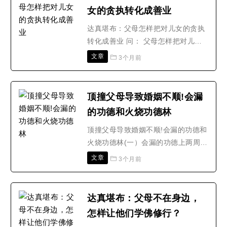
刀轮从口出亦皆流注罪人上四角铁狗
女的贪执转化成善业
身毛孔亦雨烟火人身上罗刹擎叉刺心
眼皆由心眼堕泥犁热铁..
达真堪布：父母怎样把对儿女的贪执
转化成善业 问： 父母怎样把对儿女
的贪执转化成善业？答：无论对家人
文章
3个月前
还是对儿女，别生起贪心。他们都是
众生，你关心他们是应该的，对他们
发慈悲心也是应该的。但是不要把他
顶撞父母导致婚姻不顺!会漏
们当成是 “我”的。如果因为是“我”的
的功德和火烧功德林
家人，“我”的孩子，然后去爱、去关
心，这都是贪心。..
顶撞父母导致婚姻不顺!会漏的功德和
火烧功德林(一）会漏的功德上两周，
有个浙江的女孩来找师父看病，看完
文章
3个月前
病后，因为自己的婚姻一些状态不是
很如意，所以请教明归师兄为她看
看，结果师兄帮她一查，发现她的未
达真堪布：父母不在身边，
婚夫今年农历5月有灾，为了确诊就
怎样让他们学佛修行？
让我帮着一起看，我一看是车祸，和