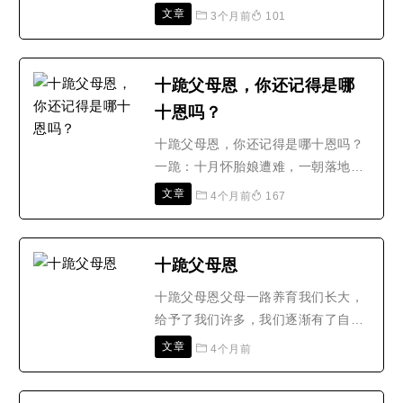
应该怎么办？ 这位同修问了两个问
文章
3个月前
101
题，第一个：「孩子婚嫁父母不同
意，双方应如何处理？孩子是否完全
随顺父母心意才算尽孝？」答：孝，
十跪父母恩，你还记得是哪
中国对孝最重要的要求是顺，孝顺。
十恩吗？
但是顺，不是顺情识，是顺本性，这
个要知道，千万不能弄错。现..
十跪父母恩，你还记得是哪十恩吗？
一跪：十月怀胎娘遭难，一朝落地娘
心宽；赤身无有一根线，问爹问娘要
文章
4个月前
167
吃穿；夜夜五更难合眼，娘睡湿处儿
睡干。二跪：倘若有病请医看，情愿
替孩把病担；东拜菩萨西拜仙，焚香
十跪父母恩
抽签求仙丹；孩儿病情得好转，父母
十跪父母恩父母一路养育我们长大，
方才展笑颜。三跪：学走恐怕跌石
给予了我们许多，我们逐渐有了自己
坎，常防火与水边边；时时刻..
的思想，自己的思维方式，这时候，
文章
4个月前
我们不是应该胡思乱想，而是要好好
想想父母这些年来对我们的养育之