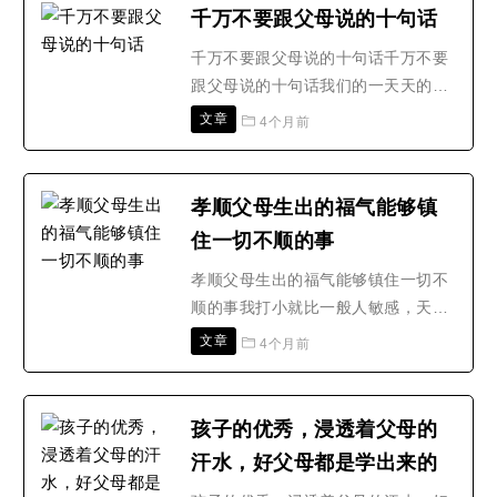
恩，虽说现在孝顺父母也被写进了法
千万不要跟父母说的十句话
律，但真的的孝顺父母不是要法律法
千万不要跟父母说的十句话千万不要
规来要求的，而是自觉的。一跪：十
跟父母说的十句话我们的一天天的长
月怀胎娘遭难，一朝落地娘心..
大就意味着父母一天天的老去，虽然
文章
4个月前
我们已经长大成人，已经娶妻生子，
但是我们在父母那里永远还是孩子。
作为父母，在我们耳边永远是唠叨、
孝顺父母生出的福气能够镇
是叮咛、是寄托，有时会让我们很
住一切不顺的事
烦，但是我们不能不知，我们不能反
驳，因为他们是我们的衣食父..
孝顺父母生出的福气能够镇住一切不
顺的事我打小就比一般人敏感，天生
就会那么一点(也只会这么一点)，我
文章
4个月前
怕人把我当不正常，比如当小白鼠围
观骂斥，所以很老实闭嘴。算命我是
不懂的，我小时候自然懂得的是望气
孩子的优秀，浸透着父母的
(少许皮毛)。那时我最爱往一家人家
汗水，好父母都是学出来的
里跑，我什么也不干，我就去呆着。