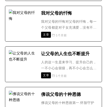
座前。伏以神恩广大无感不通。圣泽
巍峨有求皆应。稽查善恶之权。主持
我对父母的忏悔
功过之柄。窃念弟子生母(父)×××(求
我对父母的忏悔对父母的忏悔，每一
寿者姓名)年当××岁，气力渐衰。劬
个父母都是对子女充满爱，没有不爱
芝未报。合适短难..
子女的。就算有做错，也是有好的出
文章
1个月前
发点。而我做错的事，是一般人想不
到的，所以也是我自作自受。不是他
们的错。是自已的福德不足因果之报
让父母的人生也不断提升
才导致诸事不顺，我忏悔对父母恶言
人的这一生是来学习、提升自己的，
相向，找话气他们，我现在非常后
一不小心会留级，再不小心会怎么
悔。在我恶言相向中父母对我..
样？降级。我们希望自己的人生是不
文章
1个月前
断提升的，我们也希望父母的人生是
不断提升的。人的一生;万般将不去，
你什么都带不走。但是生命有限，慧
佛说父母的十种恩德
命无穷，我们带得走的是我们的智慧
佛说父母的十种恩德第一.怀胎守护
跟心灵的境界。所以能让父母真正不