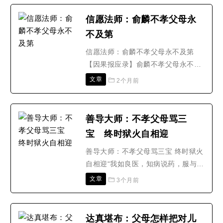
以前那么干净；如果有一天，你发现
家中的碗筷好象没洗干净；如果有一
信愿法师：俞麟不孝父母永
天，你发现母亲的锅子不再雪亮；如
不及第
果有一天，你发现父亲的花草树木已
渐荒废；如果有一天，你发..
信愿法师：俞麟不孝父母永不及第
【因果报应录】俞麟不孝父母永不及
第俞麟是山西太原的儒生，从外表上
文章
2个月前
看来，温文儒雅，对人彬彬有礼，满
口仁义道德，俨然以君子长者自命。
在家庭中，也看不出有忤逆父母的不
善导大师：不孝父母骂三
孝举动，因此人们还认为俞麟是一个
宝 终时狱火自相迎
正直的好人。王用予是俞麟的同学，
与俞麟的性情截然不同，并不..
善导大师：不孝父母骂三宝 终时狱火
自相迎“我如良医，知病说药，服与不
服，非医咎也。又如善导，导人善
文章
3个月前
道，闻之不行，非导过也。”——《佛
遗教经》般舟三昧乐横截业道入西方
七重铁城门门外铁蟒举头城上出火炎
达真堪布：父母怎样把对儿