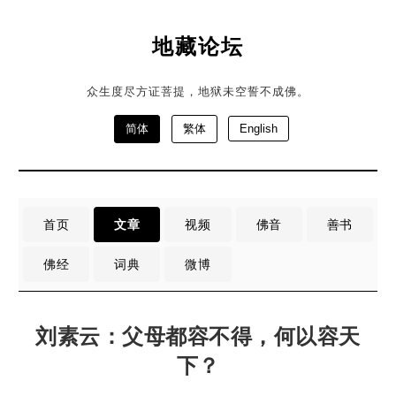
地藏论坛
众生度尽方证菩提，地狱未空誓不成佛。
简体
繁体
English
首页
文章
视频
佛音
善书
佛经
词典
微博
刘素云：父母都容不得，何以容天
下？