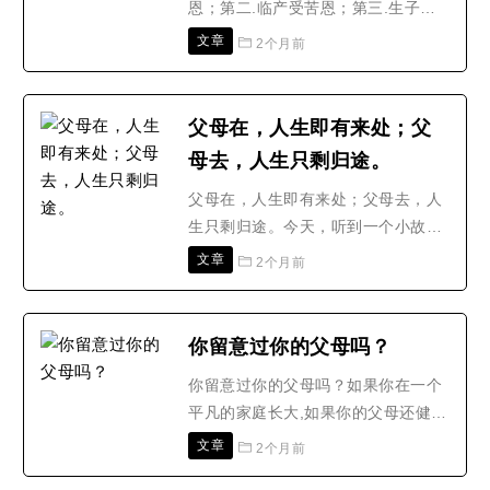
恩；第二.临产受苦恩；第三.生子忘
断地提高心境跟智慧，这个..
忧恩；第四.咽苦吐甘恩；第五.回乾
文章
2个月前
就湿恩；第六.哺乳养育恩；第七.洗
濯不净恩；第八.远行忆念恩；第九.
深加体恤恩；第十.究竟怜愍恩。为父
父母在，人生即有来处；父
母而转！第一.怀胎守护恩颂曰累劫因
母去，人生只剩归途。
缘重，今来托母胎，月逾生五脏，七
七六精开。体重如山岳，..
父母在，人生即有来处；父母去，人
生只剩归途。今天，听到一个小故
事：古代有个孝子叫韩伯俞。他的母
文章
2个月前
亲在他犯错时，总是严厉地教导他，
有时还会打他。待他长大成人后，当
他犯错时，母亲的教训依然如故。有
你留意过你的父母吗？
一次母亲打他，他突然放声大哭。母
你留意过你的父母吗？如果你在一个
亲很惊讶，几十年来打他从未哭过。
平凡的家庭长大,如果你的父母还健
于是就问他：“为什么要哭？..
在，不管你有没有和他们同住——如
文章
2个月前
果有一天，你发现妈妈的厨房不再像