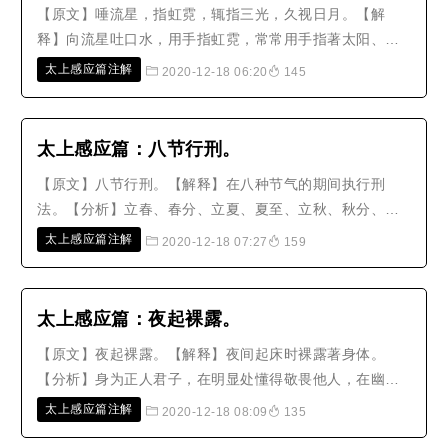
【原文】唾流星，指虹霓，辄指三光，久视日月。【解
释】向流星吐口水，用手指虹霓，常常用手指著太阳、月
亮、星星，用眼睛长久看著日月。【分析】星辰在天上，
太上感应篇注解
2020-12-18 06:20
145
随著时空运转，对人类并没有任何干涉，为何要向它吐口
水呢？愚痴的人胡乱说它是妖怪，向它吐口水足以制服
它，这种说法实在是出自于‘齐东野语..
太上感应篇：八节行刑。
【原文】八节行刑。【解释】在八种节气的期间执行刑
法。【分析】立春、春分、立夏、夏至、立秋、秋分、立
冬、冬至，这叫八节。这些日子是诸天神祇分别施行普化
太上感应篇注解
2020-12-18 07:27
159
教导、度脱众生的时间，并且逐条记录众生的罪过与福
报。世人应该心地清净和平，思量省察，行善去恶，进入
正道、去除邪道，就能符合太上众仙真..
太上感应篇：夜起裸露。
【原文】夜起裸露。【解释】夜间起床时裸露著身体。
【分析】身为正人君子，在明显处懂得敬畏他人，在幽暗
处知道敬畏神明，所以虽然处在没有人看见的地方，也要
太上感应篇注解
2020-12-18 08:09
135
像面对著神明一样。而且神明是处在幽暗的地方，本来就