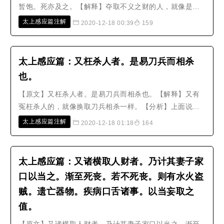
暂饱。死亦及之。【解释】夺取不义之财的人，就像是吃
有毒的肉来救饥饿，喝有毒的酒来止渴一样，不但不能暂
太上感应篇注解
2020-12-18 00:39
159
时填饱肚子，死亡也会随即到来。【分析】这一节又申明
贪利的害处，因为世人好利心很重，所以不怕用词过重而
言语重复，太上的苦口婆心反覆叮..
太上感应篇：又枉杀人者。是易刀兵而相杀
也。
【原文】又枉杀人者。是易刀兵而相杀也。【解释】又有
冤枉杀人的，就像换取刀兵相杀一样。【分析】上面说到
横取，而这里接著又说冤枉杀人，是因为冤枉杀人这一件
太上感应篇注解
2020-12-18 01:18
164
事，经常是由于贪爱、吝惜钱财而引起的。冤枉杀人的
事，大概来说有七种。第一是判决讼案：法官接受贿赂，
冤枉诬陷他人，行为任性残酷。第二..
太上感应篇：又诸横取人财者。乃计其妻子家
口以当之。渐至死丧。若不死丧。则有水火盗
贼。遗亡器物。疾病口舌诸事。以当妄取之
值。