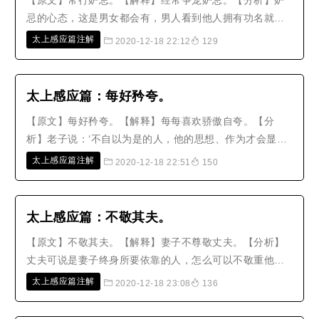
【原文】常行妒忌。【解释】经常争宠妒忌。【分析】妒
忌的心态，这是男女都会有，男人看到他人拥有功名就会
妒忌，看到他人富贵就会妒忌，他人的职位逼近自己就会
太上感应篇注解
2020-12-18 22:12
129
妒忌，才能胜过自己就会妒忌。这些都是心胸狭窄所造成
的。至于妇人因争宠而结怨，往往会祸及家庭，甚至于绝
嗣，这种罪过更是无法说得尽；在..
太上感应篇：每好矜夸。
【原文】每好矜夸。【解释】每每喜欢骄傲自夸。【分
析】老子说：‘不自以为是的人，他的思想、作为才会显
著；不自我夸耀的人，他的功劳才会受到肯定；不自我骄
太上感应篇注解
2020-12-18 22:51
150
傲的人，他的事业才能持续发展。’大禹不骄傲不自夸，他
说：‘纵然是愚夫愚妇，也都有一样长处胜过我。’而他开凿
龙门，排除伊阙障碍，移平山..
太上感应篇：不敬其夫。
【原文】不敬其夫。【解释】妻子不尊敬丈夫。【分析】
丈夫可说是妻子终身所要依靠的人，怎么可以不敬重他
呢？那些不敬重丈夫的女人，若不是悍妇就是荡妇。有的
太上感应篇注解
2020-12-18 23:08
136
用恶毒的话来抵触他，有的出言咒诅或用巫术压制；她不
知道凡是出生为女身的人，大都因为前世造业所受到的责