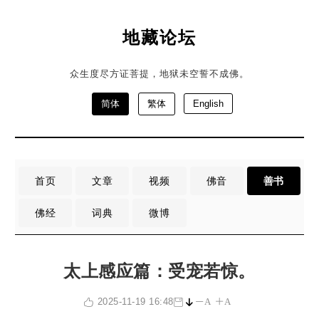
地藏论坛
众生度尽方证菩提，地狱未空誓不成佛。
简体
繁体
English
首页
文章
视频
佛音
善书
佛经
词典
微博
太上感应篇：受宠若惊。
2025-11-19 16:48
A
A