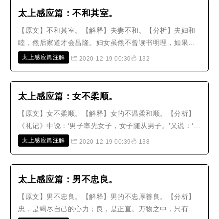
罚，如果还要欺侮丈夫，更会堕入恶..
太上感应篇：不和其室。
【原文】不和其室。【解释】夫妻不和。【分析】夫妇和
睦，然后家道才会昌隆。妇女虽然不曾读书明理，如果有
不对的地方，丈夫就应该明白开导，固然不能放任，也不
太上感应篇注解
2020-12-19 00:30
132
可以立刻产生嗔恨嫌弃之心。但是世间人一遇到强悍的妇
女，就会受她欺凌；遇到软弱纯朴的妇女，就会加以欺凌
虐待。这种欺善怕恶的行为，哪里..
太上感应篇：女不柔顺。
【原文】女不柔顺。【解释】女的不温柔和顺。【分析】
《礼记》中说：‘男子率先女子，女子随从男子。’又说：‘女
子年幼时要附从父兄，出嫁之后附从丈夫，丈夫死后要附
太上感应篇注解
2020-12-19 00:39
138
从儿子。’《颜氏家训》说：‘妇女的主要工作，只是在于从
事酒食衣服方面，如果具有聪明才智，只应当辅佐丈夫，
以补他的不足；若是凌..
太上感应篇：男不忠良。
【原文】男不忠良。【解释】男的不忠厚善良。【分析】
忠，是竭尽自己的心力；良，是正直。万物之中，只有人