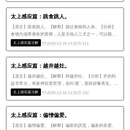
灶神来计定寿命，五帝监督生命，圣母卫护产房，天地神
祇在三界防备守护，才能在人道出..
太上感应篇：跳食跳人。
【原文】跳食跳人。【解释】跳过食物和人体。【分析】
食物为滋养身命的资粮，人是天地人三才之一，可以随便
轻视忽略吗？如果跳过食物、跨越人体，都是造罪，可以
太上感应篇注解
2020-12-18 14:02
141
不戒除吗？【故事】唐朝有一位官员进入山中，到了人烟
绝迹的地方，看见一家酒店，就买酒来喝。有一个妇人先
收他的钱，再进入屋内；过了很久..
太上感应篇：越井越灶。
【原文】越井越灶。【解释】跨越井灶。【分析】井的利
益非常大，有泉神负责管理，名叫‘观’，形状好像美女。而
且井中的水，既能利益灌溉、泽润群生，更可以用来祭祀
太上感应篇注解
2020-12-18 14:32
132
神明、供养佛祖，怎么可以亵渎轻慢呢？灶神位居五种祭
祀对象之一，叫做太乙火神，姓张，名卓，字子郭，掌管
一个家庭成员命运的好坏，专..
太上感应篇：偏憎偏爱。
【原文】偏憎偏爱。【解释】偏差的厌恶，偏差的喜爱。