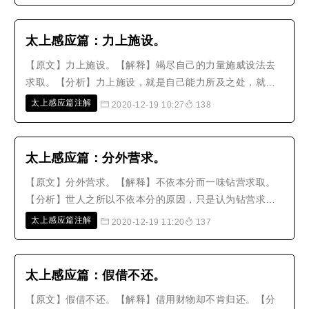
身的灾祸呢？因为人的元精散在三焦，能使全身百脉畅
通，当欲火一动时，就会合聚起来跟著..
太上感应篇：力上施设。
【原文】力上施设。【解释】竭尽自己的力量施威设法去
求取。【分析】力上施设，就是自己能力所及之处，就尽
力去施展威势，设法达到目的，不再为自己留一点余地，
太上感应篇注解
2020-12-19 10:27
138
势力如果不把它使尽，就不肯停止，这就是俗话所说的‘扯
满一帆风，又添八把桨’的意思。居于上位的人施威设计百
姓，富贵人家施压设计贫贱的..
太上感应篇：分外营求。
【原文】分外营求。【解释】不依本分而一味钻营求取。
【分析】世人之所以不依本分的原因，只是认为钻营求取
就会有益罢了！应该思考人生的富贵贫贱都有定数，不容
太上感应篇注解
2020-12-19 11:20
137
易改变，阴司有所注定的，阳间才能享有，这都是过去的
业，可以分外地去营求吗？如果妄心贪图、侥幸希求，不
但毫无益处，而且恐怕会因为妄情..
太上感应篇​：假借不还。
【原文】假借不还。【解释】借用财物却不肯归还。【分