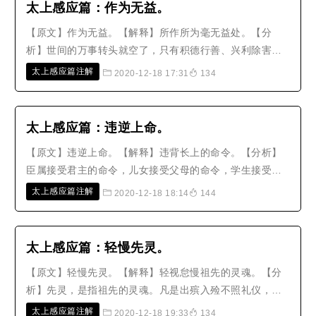
桧与金人串通，极力主张议和。只要..
太上感应篇：作为无益。
【原文】作为无益。【解释】所作所为毫无益处。【分
析】世间的万事转头就空了，只有积德行善、兴利除害等
事，才能生生世世随身受用，没有穷尽。其它像是房宅台
太上感应篇注解
2020-12-18 17:31
134
池、衣食车马，以及一切诗画、珍宝、古玩之类，都足以
让人丧失志气、拖累人身，有什么益处呢？至于张灯结
彩、演戏作乐、唱歌喝酒、赌博下棋等..
太上感应篇：违逆上命。
【原文】违逆上命。【解释】违背长上的命令。【分析】
臣属接受君主的命令，儿女接受父母的命令，学生接受老
师的命令„„。凡是在下位的人，接受在上位者的命令，这都
太上感应篇注解
2020-12-18 18:14
144
是属于‘上命’。如果上命在义理上是行不通的，也应当婉转
感动，事先劝谏，不敢随便接受命令。义理上可以做的，
却不努力奉行，尚且会有..
太上感应篇：轻慢先灵。
【原文】轻慢先灵。【解释】轻视怠慢祖先的灵魂。【分
析】先灵，是指祖先的灵魂。凡是出殡入殓不照礼仪，居
丧期间不按礼制，没有尽快安葬遗体，斋戒祭祀没有诚
太上感应篇注解
2020-12-18 19:33
134