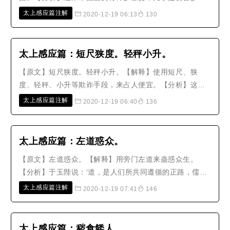
真品，这就是世道人心在变化呀！凡是饮食的需求、药品
太上感应篇注解
2020-12-19 06:13
130
的使用，金属、布帛、器物之类，稍微有所欺骗误差，就
会丧失良心伤害他人，没有比这个更严重的。至于使用假
银伪钞，他的罪恶更是深重，所以上..
太上感应篇：短尺狭度。轻秤小升。
【原文】短尺狭度。轻秤小升。【解释】使用短尺、狭
度、轻秤、小升等欺诈手段，来占人便宜。【分析】这四
句都是指小人贪图利益的事。尺度升秤之类是用来平定物
太上感应篇注解
2020-12-19 06:40
136
价、统一人情的。世间有人用两样标准，大入小出，重入
轻出。这种居心，只是想占便宜罢了，哪里知道得到半分
便宜，却损失一分福德。何况损人利..
太上感应篇：左道惑众。
【原文】左道惑众。【解释】用旁门左道来蛊惑众生。
【分析】于玉陛说：‘道，是人们所共同遵循的正路，儒释
道三教圣人所说的道，虽然他们的迹象有所不同，但是其
太上感应篇注解
2020-12-19 07:41
146
最高目的，是要让人明心见性，其次是要让人迁善改恶。
他们的说法都是一样的，从来不喜欢用诡异的方法来迷惑
世人；那些发心不正而迷惑世人的..
太上感应篇：秽食餧人。