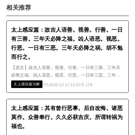
相关推荐
太上感应篇：​故吉人语善。视善。行善。一日
有三善。三年天必降之福。凶人语恶。视恶。
行恶。一日有三恶。三年天必降之祸。胡不勉
而行之。
【原文】故吉人语善。视善。行善。一日有三善。三年天
必降之福。凶人语恶。视恶。行恶。一日有三恶。三年天
必降之祸。胡不勉而行之。【解释】所以吉祥的人，语
太上感应篇注解
2020-12-17 22:07
179
善、视善、行善，一天有三件善行，积满三年，上天必定
降给他福报。凶恶的人，语恶、视恶、行恶，一天有三件
恶行，积满了三年，上天必定会降给..
太上感应篇：其有曾行恶事。后自改悔。诸恶
莫作。众善奉行。久久必获吉庆。所谓转祸为
福也。