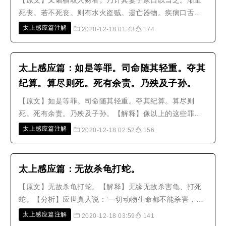
【原文】又诸横取人财者。乃计其妻子家口以当之。渐至
死丧。若不死丧。则有水火盗贼。遗亡器物。疾病口舌诸
事。以当妄取之值。【解释】又有各种蛮横霸占他人财物
太上感应篇注解
2020-12-18 01:43
174
的人，司命之神就会估算他的妻子和家人的情况，来让他
遭受相等的报应，渐渐至于死丧；如果罪恶还不至于死
丧，就会有水灾、火灾、盗贼、遗失..
太上感应篇：如是等罪。司命随其轻重。夺其
纪算。算尽则死。死有余责。乃殃及子孙。
【原文】如是等罪。司命随其轻重。夺其纪算。算尽则
死。死有余责。乃殃及子孙。【解释】像以上的这些罪
过，司命之神会随著所犯的轻重，夺除他的寿命（重的十
太上感应篇注解
2020-12-18 02:52
156
二年，轻的一百天），寿命夺尽就死了。如果死后还有未
完的罪责，就会殃及子孙。【分析】如是等罪，是总结上
文的用词。罪就是‘非义而动’以下等..
太上感应篇：无故杀龟打蛇。
【原文】无故杀龟打蛇。【解释】无缘无故杀害龟、打死
蛇。【分析】应世真人说：‘一切动物生命都不能杀害，而
龟蛇这种生在阴湿处的精怪，是和北方真武星宿相互呼
太上感应篇注解
2020-12-18 03:59
141
应，更是不可以杀害；如果无缘无故杀害它们，必定遭到