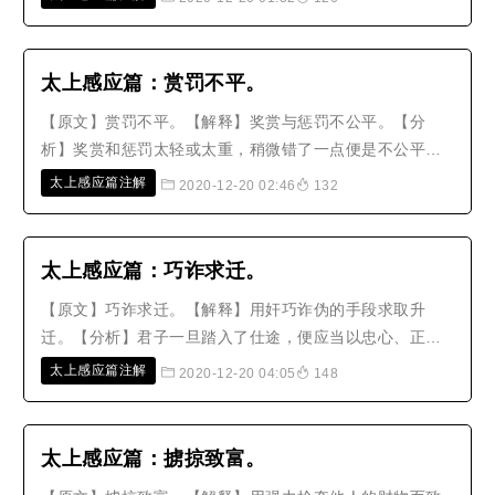
会心存善念；如果过分安逸，就会常常想到淫欲。’这就是
劝人不要过于安逸。孟子也说：‘生于忧患，死于安乐。’这
是劝人不要享乐，何况..
太上感应篇：赏罚不平。
【原文】赏罚不平。【解释】奖赏与惩罚不公平。【分
析】奖赏和惩罚太轻或太重，稍微错了一点便是不公平。
公道不存在，人心就会不服，非但没有办法表扬功绩、惩
太上感应篇注解
2020-12-20 02:46
132
罚罪恶，反而足以积聚怨恨，招致祸害。【故事】蜀汉诸
葛孔明说：‘我的心就像是秤子一样，不能为人减轻或加
重。’陈寿称赞他说：‘尽忠职守、..
太上感应篇：巧诈求迁。
【原文】巧诈求迁。【解释】用奸巧诈伪的手段求取升
迁。【分析】君子一旦踏入了仕途，便应当以忠心、正
直、公正、廉洁，当作是自己分内之事。现在却有人为了
太上感应篇注解
2020-12-20 04:05
148
求取升迁，而使用奸巧欺骗的手段，实在是心术不正到了
极点。这种人如果在朝廷当官，必定不会忠心公正；若是
出任地方官吏，管理百姓事务，怎么会..
太上感应篇：掳掠致富。