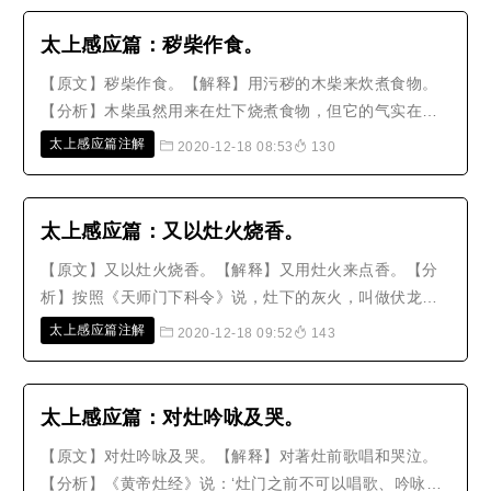
无处不到，而夜晚则是属于阴暗，更是百神交会监视的时
候，怎么可以不谨慎，而自取凶灾、..
太上感应篇：秽柴作食。
【原文】秽柴作食。【解释】用污秽的木柴来炊煮食物。
【分析】木柴虽然用来在灶下烧煮食物，但它的气实在是
往上蒸发；污秽的木柴不清净，恶浊的臭气会触犯灶神，
太上感应篇注解
2020-12-18 08:53
130
这是第一种不可以用的原因。既然拿它来烧煮食物，难免
会拿来作为祭祀之用，这是第二种不可以用的原因。它的
污浊烟气上升到虚空，神明闻到容..
太上感应篇：又以灶火烧香。
【原文】又以灶火烧香。【解释】又用灶火来点香。【分
析】按照《天师门下科令》说，灶下的灰火，叫做伏龙
屎，所以不可以用来点香。我曾经看到教典里提到香火的
太上感应篇注解
2020-12-18 09:52
143
忌讳，还不止这一件事。例如有油渍的纸捻，不可以用来
点燃金纸，这叫做枉积蜡钱；这在东岳大帝那里堆积得像
山一样高，天地间的阴阳诸神都不愿..
太上感应篇：对灶吟咏及哭。
【原文】对灶吟咏及哭。【解释】对著灶前歌唱和哭泣。
【分析】《黄帝灶经》说：‘灶门之前不可以唱歌、吟咏、