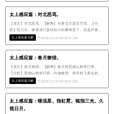
悲惨恶报。所以仁慈的人，常常会恳切地救护它们。’【故
事】有一位富翁，他的住宅旁边..
太上感应篇：对北恶骂。
【原文】对北恶骂。【解释】对著北方恶言咒骂。【分
析】吐口水、擤鼻涕只是特别小的事情罢了，但是对著北
方吐口水、擤鼻涕尚且都有罪过，何况是恶骂呢？愚痴的
太上感应篇注解
2020-12-18 04:34
138
人被忿怒的心所驱使，没有时间顾虑到这种禁忌，从来都
不想想，自己生气时想发泄，神明生气会怎么做呢？世间
人的口业有四种，其中以恶骂最为严..
太上感应篇：春月燎猎。
【原文】春月燎猎。【解释】春天时焚烧山林来打猎。
【分析】焚烧山林来打猎，叫做燎猎。有关射飞逐走的
事，太上尚且有明文禁戒，何况焚烧山林来打猎，所杀害
太上感应篇注解
2020-12-18 05:54
126
的生命无穷无尽。但是却以春天来说明，是因为春天是万
物生长发育的时期，如果在此时做这种事，上则违逆天
道，下则杀害物命，这是最不慈悲的事，..
太上感应篇：唾流星。指虹霓。辄指三光。久
视日月。