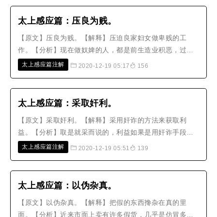
就更加可怜。即使愚人无法报复，但是冥冥中自然会有代
为报复的人。在愚人本身来说并没..
太上感应篇：压良为贱。
【原文】压良为贱。【解释】压迫良家妇女做卑贱的工
作。【分析】现在做奴婢的人，都是前生造业积恶，过失
积满了一千八百项。其中有的实在不是奴婢，原本是良家
太上感应篇注解
2020-12-19 05:17
156
的子女，而我却以势力强制压迫，使他们成为奴婢，这就
是压良为贱。至于贩卖良家妇女做娼妓，这是在十恶不赦
的罪条之中，那就更不必说了。【故..
太上感应篇：采取奸利。
【原文】采取奸利。【解释】采用奸诈的方法来获取利
益。【分析】取是就采而说的，利益如果是用奸诈手段得
到的，那么他用心的残忍苛刻，就无所不用其极了！现在
太上感应篇注解
2020-12-19 05:51
139
社会上所有的压榨船主、假借官势欺人、从中关说以赚取
中间利益之类的事情都是，不只是指那些私铸银钱、贩卖
私盐，才叫做采取奸利。所以在仕绅..
太上感应篇​：以伪杂真。
【原文】以伪杂真。【解释】把假的东西搀杂在真的里
面。【分析】近来市面上卖有许多假货，几乎是仿冒多过