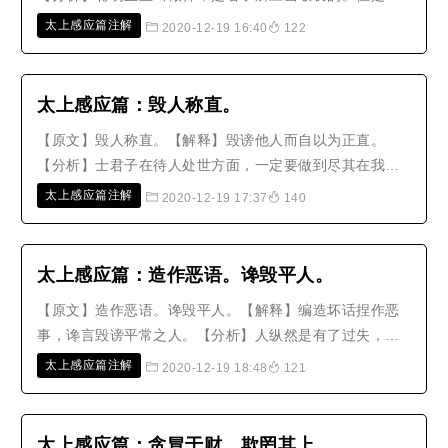
一些肆无忌惮的小人，自以为是正直无邪，可以使鬼神屈
太上感应篇注解
2020-12-19 16:40
122
服，不知道他那微细的心术，鬼神早就看穿了，平白自招
罪过罢了。【故事】镇江有一家糕饼店的老板姓于，他的
小儿子出了水痘死亡。于老板竟然写..
太上感应篇：毁人称直。
【原文】毁人称直。【解释】毁谤他人而自以为正直。
【分析】士君子在待人处世方面，一定要做到尽其在我，
要使自己正直而没有邪恶，这才是直。有的人本身未能正
太上感应篇注解
2020-12-19 17:37
140
直，而只以毁谤他人来自称正直，那就已经丧失良心了，
哪里能称他为直呢？而且正直的人心地一定忠厚，该说就
说，使人知道要改过；重要的在于有..
太上感应篇：造作恶语。谗毁平人。
【原文】造作恶语。谗毁平人。【解释】编造坏话捏作恶
事，谗言毁谤平常之人。【分析】人纵然是有了过失，也
应妥善为他掩护，如果本来就是清白无辜的人，却编造流
太上感应篇注解
2020-12-19 18:48
121
言、捏造恶事来谗毁他，这种恶毒更大于刀斧虎狼。因为
人本来没有罪，却因有人说一些煽动的谣言，加上一群小
人的附和，使得听者受到迷惑而无..
太上感应篇：贪冒于财。欺罔其上。