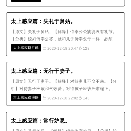
意，拜祭扫墓不勤快，祠堂不整洁，香火间断，这些都是
轻慢先灵。水流有它的源头，树木有它的根本，人哪里能
忘记自己的祖先呢？【故事】陈杲以..
太上感应篇：失礼于舅姑。
【原文】失礼于舅姑。【解释】侍奉公公婆婆没有礼节。
【分析】媳妇侍奉公婆，就和儿子侍奉父母一样，必须要
低声下气，用愉快的脸色，柔和的音声；更是要体察冷
太上感应篇注解
2020-12-18 20:47
128
热，关心疾病痛痒，出入相扶持。如果稍微有一点失礼，
那就是不孝，这种罪恶滔天，会立即遭受雷火诛灭。媳妇
与公婆的关系，是因为人事上的结合..
太上感应篇：无行于妻子。
【原文】无行于妻子。【解释】对待妻儿不义不慈。【分
析】对待妻子应该和气敬爱，对待孩子应该严肃端正。如
果不以礼节对待妻子，就失去夫唱妇随的义理；如果不以
太上感应篇注解
2020-12-18 22:02
143
道理教导孩子，就会伤害生育子女的恩德。不义不慈，都
叫做无行。现代人对待妻子，不是刻薄寡恩，就是亲热得
没有节制；对待孩子，不是太过姑..
太上感应篇：常行妒忌。