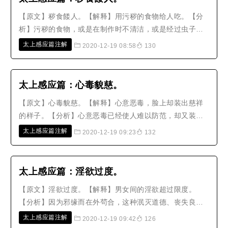
【原文】秽食餧人。【解释】用污秽的食物给人吃。【分
析】污秽的食物，或是在制作时不清洁，或是经过虫子爬
过、老鼠咬过，或是隔夜放得太久，颜色味道已经变了，
太上感应篇注解
2020-12-19 08:58
130
吃后足以致病伤人。若是用秽食给人吃，人必定会嗔恨
他，神明也会讨厌他。至于当人家的婢仆，浪费水浆，做
了过多的食物，吃不完的秽食便抛弃..
太上感应篇：心毒貌慈。
【原文】心毒貌慈。【解释】心意恶毒，脸上却装出慈祥
的样子。【分析】心意恶毒已经使人难以防范，却又装出
面貌慈祥的样子，更是令人不可测度！人没有不躲避虎狼
太上感应篇注解
2020-12-19 09:23
132
而畏惧蛇蝎的，就是因为它们都很毒。一个人心毒而貌
慈，表面上令人觉得可以亲近，但往往乘人不备而肆其恶
毒，那么他的阴险恶毒比起虎狼蛇蝎..
太上感应篇：淫欲过度。
【原文】淫欲过度。【解释】男女间的淫欲超过限度。
【分析】因为邪缘而在外茍合，这种泯灭道德、丧失良心
的事，太上固然已经垂诫在前；至于夫妇的正常房事，尤
太上感应篇注解
2020-12-19 09:42
126
须有所节制。如果说正常房事不算是淫，怎能免除纵欲杀