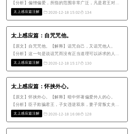
【分析】偏憎偏爱，所指的范围非常广泛，凡是君王对待
臣属，父亲对待儿子，丈夫对待妻妾，主人对待仆人，都
太上感应篇注解
2020-12-18 15:02
134
有这种情形，惟独妇人对于前后任妻子所生的嫡子庶子，
差别特别严重。所以从前曾子丧妻之后，就终身不再娶，
他说：‘商朝高宗为了后妻，而杀..
太上感应篇：自咒咒他。
【原文】自咒咒他。【解释】诅咒自己，又诅咒他人。
【分析】这一句是说诅咒而没有正当道理可以诉求的人，
凡是生气而自我诅咒，又兼诅咒他人的都是，这就是小人
太上感应篇注解
2020-12-18 15:17
130
与女子招致灾祸的先兆，往往会在还不到该死的时候，就
立刻应了自己所诅咒的话。可以不把它戒除吗？【故事】
堰典的妻子曾经与他人私通，又偷窃..
太上感应篇：怀挟外心。
【原文】怀挟外心。【解释】暗中怀著偏爱外人的心。
【分析】臣子欺骗君王，子女违逆双亲，妻子背叛丈夫，
兄弟彼此贼害，朋友互相倾陷，都是外心所造成的。然而
太上感应篇注解
2020-12-18 16:08
128
不须等到付诸行动，只要心念一动，人们虽然还不知道，
但鬼神已经在谴责他心中的恶念了！【故事一】宋朝的秦