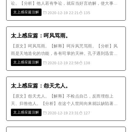
讼。【分析】他人若有争讼，就应当好言劝解，使大事化
小，小事化无，那么两家都会受福。如果因而唆使他们争
太上感应篇注解
2020-12-19 22:21
135
斗，或是暗中挑拨唆使，或是挺身作证，或是代为捏造证
词，或者在衙门包揽诉讼，以便从中谋取利益，这会让神
明责备、人民怨恨，是造罪孽、做..
太上感应篇​：呵风骂雨。
【原文】呵风骂雨。【解释】呵斥风咒骂雨。【分析】风
雨是天地造化的功能，各有司掌的天神。孔子遇到迅雷风
烈的时候，必定整肃仪容而祈求上天。《曲礼》中说：‘如
太上感应篇注解
2020-12-19 22:58
138
果遇到疾风迅雷大雨的天气，就一定要整肃仪容，虽然是
在夜里，一定要起床，穿戴好衣帽端身而坐。’程子每次遇
到风雨，必定会起床，这就是..
太上感应篇：怨天尤人。
【原文】怨天尤人。【解释】不检点自己，反而埋怨上
天、归咎他人。【分析】在这个人世间向来就以缺陷著
称，世间人哪能每件事都称心如意。那些不能称心如意的
太上感应篇注解
2020-12-19 23:31
127
人，一定是过去所积累的功德太薄，所以享有的福报也就
较薄；惟有谨守本分，反省过失，来修补福禄，这即是千