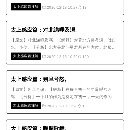
哭泣、诅咒、咒骂、叫喊。’须知吟咏与哭泣，悲哀欢喜虽
太上感应篇注解
2020-12-18 10:27
134
然不同，但都是轻慢神明，必定会减除福禄和寿命。而且
现代人在官府面前，都还不敢大声随便说话，为何单单对
于神明会肆无忌惮呢？这实在..
太上感应篇：对北涕唾及溺。
【原文】对北涕唾及溺。【解释】对著北方擤鼻涕、吐口
水、小便。【分析】北方是北斗星君所在的方位。北极是
天上的枢纽，三界十方所有万灵仙真，都是归属于北极所
太上感应篇注解
2020-12-18 10:39
129
管辖，所以祂是中天的斗极，号称‘至尊’；因此在至尊所在
的方位，又怎么可以去触犯、污秽呢？按照古礼来说，儿
子媳妇不可以在父母公婆身旁..
太上感应篇：朔旦号怒。
【原文】朔旦号怒。【解释】在每月初一的早晨呼号叫
骂。【分析】一个月的作为是奠定在初一，一天的作为奠
定于早晨，这时正应当澄净心思，才能合乎天理。假使一
太上感应篇注解
2020-12-18 11:28
151
有号叫发怒的情形，那么浊气会随著肝火上升，真气会随
著怒声消散，于是神昏气浊，善念就会消失。【故事】陈
英的妻子赵氏，性情强悍，喜欢争执..
太上感应篇：晦腊歌舞。