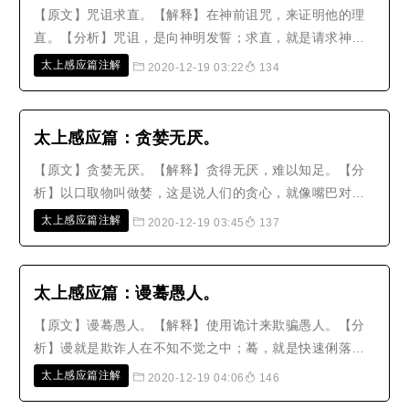
【原文】咒诅求直。【解释】在神前诅咒，来证明他的理
直。【分析】咒诅，是向神明发誓；求直，就是请求神明
赶快报应。这些不必要用奏章的形式来呈报，凡是忿怒争
太上感应篇注解
2020-12-19 03:22
134
执妄言时，口中有所呼唤召请的都是。按照《咒誓章》上
说：‘凡是有咒诅时，那么四面八方受到诅咒，一切凶恶的
鬼得以乘虚而入，来施行祸害。..
太上感应篇：贪婪无厌。
【原文】贪婪无厌。【解释】贪得无厌，难以知足。【分
析】以口取物叫做婪，这是说人们的贪心，就像嘴巴对于
食物，永远都不厌倦，没有穷极之时。老子说：‘罪过没有
太上感应篇注解
2020-12-19 03:45
137
比多欲更大的，祸害没有比不知足更大的。’知足的人，虽
然贫贱也很快乐；不知足的人，纵然富贵也很忧愁。世间
人贪求很多，最后还是耗散掉..
太上感应篇：谩蓦愚人。
【原文】谩蓦愚人。【解释】使用诡计来欺骗愚人。【分
析】谩就是欺诈人在不知不觉之中；蓦，就是快速俐落的
样子。凡是使用诡计设局骗人，让人家陷进他的策略中，
太上感应篇注解
2020-12-19 04:06
146
就叫做谩蓦。谩蓦都不可以使用，而又加在愚人身上，那