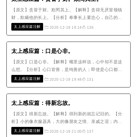
【原文】贪冒于财。欺罔其上。【解释】贪得无厌冒领钱
财，欺瞒他的长上。【分析】奉事长上要忠心，自己的操
守要廉洁，这是当臣子的大节。现在却因为贪冒的缘故而
太上感应篇注解
2020-12-19 19:14
136
蒙蔽长上，为臣的节操哪里还存在！纵然能够得到一时的
富贵，大多很快就会破败，子孙狼狈不堪，哪能像忠诚廉
洁有操守的人，可以保住身家名声..
太上感应篇：口是心非。
【原文】口是心非。【解释】嘴里这样说，心中却不是这
么想。【分析】心口皆善，是纯善的人；即使是心口都不
好，他人还得要防范。只有嘴巴说得像尧舜，心中却如同
太上感应篇注解
2020-12-19 19:48
131
桀纣；口中海誓山盟，却是暗怀陷阱，这种人最难以测
度。这种人事君必定不忠，事亲一定不孝，交友必定不讲
信用，对下一定不讲道义，这是小人..
太上感应篇：得新忘故。
【原文】得新忘故。【解释】得到新的就忘记旧的。【分
析】小的像衣服器具，大的像朋友之情、亲戚之谊；内则
妻子侍妾，下则童仆婢女，这些都有新旧的差别。如果得
太上感应篇注解
2020-12-19 21:00
137
到新的，就忘记旧的，这是最为薄情寡恩的人。【故事】