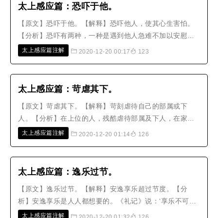
古以来处在穷困中的好方法，也是趋吉..
太上感应篇：恐吓于他。
【原文】恐吓于他。【解释】恐吓他人，使其心生害怕。
【分析】恐吓有两种，一种是遇到他人急难不加以安慰，
还故意装腔作势，使他心生畏惧；另一种是为了贪图利益
太上感应篇注解
2020-12-20 00:17
123
或报以前的怨恨，故意虚张声势使他怕我，希望达到自己
的目的。【故事】湖州有一个小贩到浙江永嘉卖姜。富人
王生因为讨价还价，很生气地殴打..
太上感应篇：苛虐其下。
【原文】苛虐其下。【解释】苛刻虐待自己的部属或下
人。【分析】在上位的人，残酷虐待部属及下人，在家过
分鞭打奴仆或婢女，这些都是苛刻虐待。在上位的虐待下
太上感应篇注解
2020-12-20 01:14
126
属，在篇中已经详细说过了，所以现在仅就居家对待下人
的部分来详细说明。佛告诉尸迦罗越说：‘一切世人，看待
他的奴仆，应当注意五件事情：第..
太上感应篇：逸乐过节。
【原文】逸乐过节。【解释】安逸享乐超过节度。【分
析】安逸享乐是人人都想要的。《礼记》说：‘享乐不可过
度，欲望不可放纵。’《国语》说：‘人民能够正常劳动，就
太上感应篇注解
2020-12-20 01:32
126