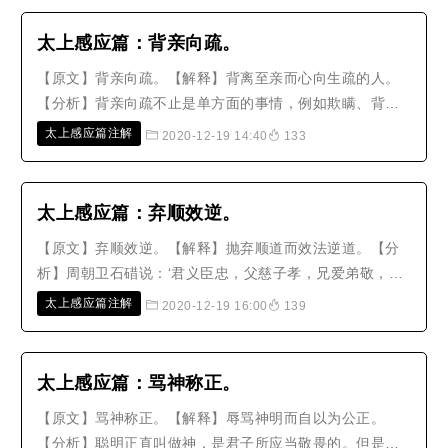
险，它的感应就像响回应声一样，小心敬畏尚且还怕会获
罪，何况竟敢指天地引神明，来证..
太上感应篇​：背亲向疏。
【原文】背亲向疏。【解释】背离至亲而心向生疏的人。
【分析】背亲向疏不止是单方面的事情，例如欺瞒、背弃
了父母，私自托付妻家。对待父母亲人像是平常人，却去
太上感应篇注解
2020-12-19 14:40
133
厚待妻子亲族；对待兄弟斤斤计较，而对待外人特别慷
慨；不顾族人的贫寒，而去冒认他人为自己的宗族。凡是
薄待所应厚待的人，厚待所应薄待的..
太上感应篇：弃顺效逆。
【原文】弃顺效逆。【解释】抛弃顺道而效法逆道。【分
析】周朝卫石碏说：‘君义臣忠，父慈子孝，兄爱弟敬，这
是六顺；卑贱妨害尊贵，年少欺凌年长，疏远者离间亲近
太上感应篇注解
2020-12-19 16:00
139
者，新交离间旧识，小的加害大的，淫秽破坏义理，这就
是六逆。如果抛弃六顺而效法六逆，这只会加速招致灾
祸。’《书经》说：‘惠迪吉，从..
太上感应篇：骂神称正。
【原文】骂神称正。【解释】辱骂神明而自以为公正。
【分析】聪明正直叫做神，是君子所应当敬畏的。但是有