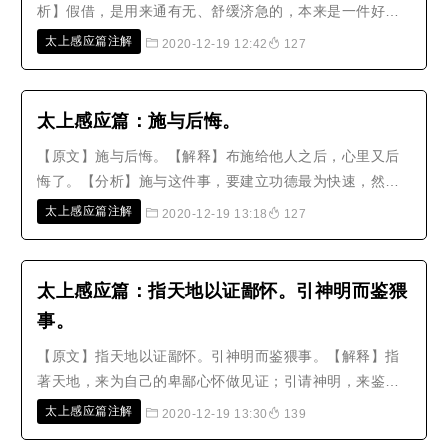
析】假借，是用来通有无、舒缓济急的，本来是一件好
事，受到的恩德已经不小了，怎么可以倚恃强势，用狡诈
太上感应篇注解
2020-12-19 12:42
127
的手段来推托不还呢？他哪里知道没有了却的债务，死后
仍然要偿还，欠得少的就当他的奴婢，欠得多的就当驴马
牛狗来偿还，这也是相当可怕的事。..
太上感应篇：施与后悔。
【原文】施与后悔。【解释】布施给他人之后，心里又后
悔了。【分析】施与这件事，要建立功德最为快速，然而
必须乐善不倦，才会有所进步，即使是财力不够，也一定
太上感应篇注解
2020-12-19 13:18
127
要常存此心，更何况可以把心念转为吝啬，而丧失自己的
初发心吗？还没有布施就后悔，就不会果敢地布施；已经
施与了却又后悔，就不会再施与。..
太上感应篇：指天地以证鄙怀。引神明而鉴猥
事。
【原文】指天地以证鄙怀。引神明而鉴猥事。【解释】指
著天地，来为自己的卑鄙心怀做见证；引请神明，来鉴察
自己的猥亵之事。【分析】天地是公正无私的，神明是正
太上感应篇注解
2020-12-19 13:30
139
直不偏的，顺著天理就能得到吉祥，违逆天理就会招致凶