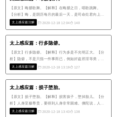
【原文】晦腊歌舞。【解释】在晦腊之日，唱歌跳舞。
【分析】晦，是阴历每月的最后一天，是司命灶君向上天
奏报世人功过的日子。腊是指五腊，是五天君聚会审查世
太上感应篇注解
2020-12-18 12:04
140
人善恶的日子。这些日子天君在玄都举行朝会，率领人
间、地府、五岳等三万六千阴阳之神，校定世人的善恶罪
福、荣禄寿算和吉凶生死等事，一一都..
太上感应篇：行多隐僻。
【原文】行多隐僻。【解释】行为多是不光明正大。【分
析】隐僻，不是只指一件事而已，例如奸盗邪淫等类，凡
是不可让上天知道，不可对人说的都是。然而其中比较大
太上感应篇注解
2020-12-18 13:19
127
的，必定是关于淫秽的事，所以太上把它写在损子堕胎的
后面，实在是有道理。【故事】明朝的冒起宗说：‘在浮梁
邑北方有一位张明三，随著父亲..
太上感应篇：损子堕胎。
【原文】损子堕胎。【解释】损害孩子，堕掉胎儿。【分
析】人身至极尊贵，要得到人身非常困难。佛陀说，人刚
要出生时，有九天司马在场，九天神灵称庆，太乙执掌符
太上感应篇注解
2020-12-18 13:43
138
命，帝君评量命运，将一切善恶资料登记在名册上，司命