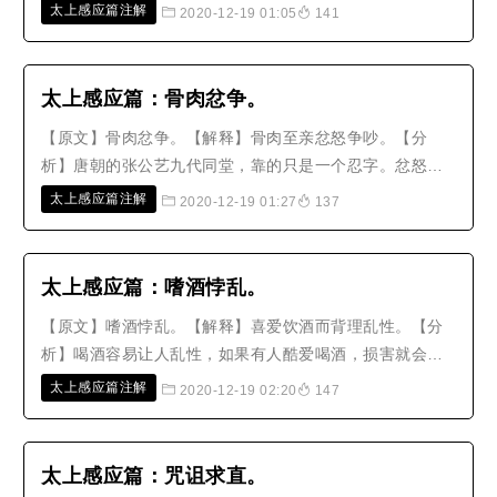
类最具有灵性；而人类之中，又以男子最为尊贵。既然得
太上感应篇注解
2020-12-19 01:05
141
到了这个尊贵的身体，却是奸佞而不尽忠，险僻而不正
直，那么非但辜负自己的灵性，更是辜负了上苍。【故
事】宋朝的范文正公（范仲淹），两岁..
太上感应篇：骨肉忿争。
【原文】骨肉忿争。【解释】骨肉至亲忿怒争吵。【分
析】唐朝的张公艺九代同堂，靠的只是一个忍字。忿怒争
吵都是因为不能忍的缘故。骨肉至亲之间，如果太执著于
太上感应篇注解
2020-12-19 01:27
137
道理，就会伤害感情；伤害到感情，就不合乎道理。怎么
可以随便生气争吵呢？【故事】明朝浦江的郑濂，他的家
族两百年没有迁移，大家称呼他所住..
太上感应篇：嗜酒悖乱。
【原文】嗜酒悖乱。【解释】喜爱饮酒而背理乱性。【分
析】喝酒容易让人乱性，如果有人酷爱喝酒，损害就会非
常大。醉酒的人善念会完全丧失，恶念会大发，人在清醒
太上感应篇注解
2020-12-19 02:20
147
时所不敢做的事情、必定不敢说的话，醉酒时就会放肆地
做、放肆地说。所以饮酒能够节制的人，就说它是太和
汤，说它是忘情友；饮酒不能节制的..
太上感应篇：咒诅求直。