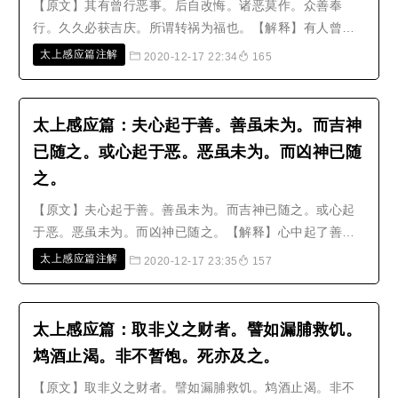
【原文】其有曾行恶事。后自改悔。诸恶莫作。众善奉
行。久久必获吉庆。所谓转祸为福也。【解释】有人曾经
做过坏事，后来自己忏悔改过，各种坏事都不再做，一切
太上感应篇注解
2020-12-17 22:34
165
善事都奉行，久而久之，必定获得吉祥喜庆，这就是所谓
的转祸为福。【分析】这一节提出了‘改悔’两个字，是告诉
人改过迁善的方法、转祸为福的..
太上感应篇：夫心起于善。善虽未为。而吉神
已随之。或心起于恶。恶虽未为。而凶神已随
之。
【原文】夫心起于善。善虽未为。而吉神已随之。或心起
于恶。恶虽未为。而凶神已随之。【解释】心中起了善
念，善事虽然还没有做，但吉神已经跟随著他；如果心中
太上感应篇注解
2020-12-17 23:35
157
起了恶念，恶事虽然还没有做，但凶神已经跟随著他。
【分析】这里拈出‘心’字，就是告诉世人善恶的先兆，希望
世人知道在心源之处必须谨慎。我..
太上感应篇：取非义之财者。譬如漏脯救饥。
鸩酒止渴。非不暂饱。死亦及之。
【原文】取非义之财者。譬如漏脯救饥。鸩酒止渴。非不