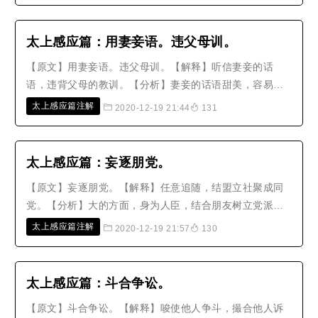
有一位富翁没有儿子，已经抱养哥哥的儿子十年，忽然侍
妾生了一个儿子，富翁就抛弃哥哥..
太上感应篇：用妻妾语。违父母训。
【原文】用妻妾语。违父母训。【解释】听信妻妾的话
语，违背父母的教训。【分析】妻妾的话语甜美，容易听
进去；父母的教训正确，却难以遵从。妻妾的话，没有不
太上感应篇注解
2020-12-19 21:44
131
和父母的教训相反的，这是世人对于孝道，总比不上听妻
子的话的原因。父母的阅历既然较多，看事情必定较正
确，而且爱护儿子又殷切，为他谋划必..
太上感应篇：妄逐朋党。
【原文】妄逐朋党。【解释】任意追随，结盟立社聚成同
党。【分析】大的方面，身为人臣，结合朋友树立党派，
争取权势，把持朝政，明显排除或暗中陷害。小的方面，
太上感应篇注解
2020-12-19 21:57
130
身为百姓，附社结义，互相成为一股力量，招引同类结为
党羽。这些都是妄逐朋党，必定会造莫大的罪业，得到深
重的祸害。因此无论是公卿士庶，..
太上感应篇：斗合争讼。
【原文】斗合争讼。【解释】唆使他人争斗，撮合他人诉