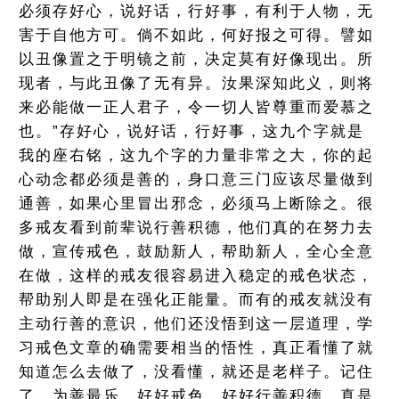
必须存好心，说好话，行好事，有利于人物，无
害于自他方可。倘不如此，何好报之可得。譬如
以丑像置之于明镜之前，决定莫有好像现出。所
现者，与此丑像了无有异。汝果深知此义，则将
来必能做一正人君子，令一切人皆尊重而爱慕之
也。”存好心，说好话，行好事，这九个字就是
我的座右铭，这九个字的力量非常之大，你的起
心动念都必须是善的，身口意三门应该尽量做到
通善，如果心里冒出邪念，必须马上断除之。很
多戒友看到前辈说行善积德，他们真的在努力去
做，宣传戒色，鼓励新人，帮助新人，全心全意
在做，这样的戒友很容易进入稳定的戒色状态，
帮助别人即是在强化正能量。而有的戒友就没有
主动行善的意识，他们还没悟到这一层道理，学
习戒色文章的确需要相当的悟性，真正看懂了就
知道怎么去做了，没看懂，就还是老样子。记住
了，为善最乐，好好戒色，好好行善积德，真是