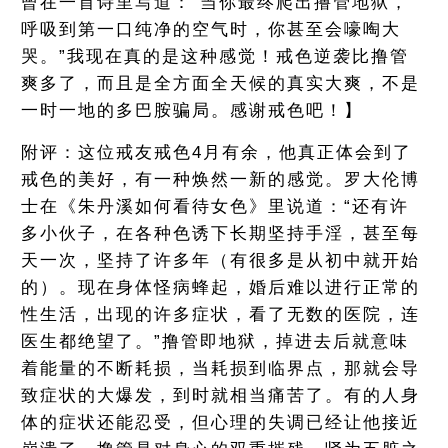
曾在一首诗里写道：“当你最终爬出撸管地狱，
呼吸到第一口纯净的空气时，你甚至会嚎啕大
哭。”我现在真的是这种感觉！戒色逆袭比撸管
爽多了，而且是全方面全天候的真实大爽，不是
一时一地的多巴胺骗局。感谢戒色吧！】
附评：这位戒友戒色4月有余，他真正体会到了
戒色的美好，有一种焕然一新的感觉。罗大伦博
士在《朱丹溪如何看待女色》里说道：“还有许
多小伙子，在各种色诱下长期坚持手淫，甚至每
天一次，坚持了许多年（有很多是从初中就开始
的）。现在身体怪病蜂起，婚后难以进行正常的
性生活，出现的许多症状，看了无数的医院，连
医生都绝望了。”撸管即地狱，掉进去后就意味
着能量的不断耗损，当耗损到临界点，那就会导
致症状的大爆发，到时就相当痛苦了。有的人身
体的症状还能忍受，但心理的失调已经让他接近