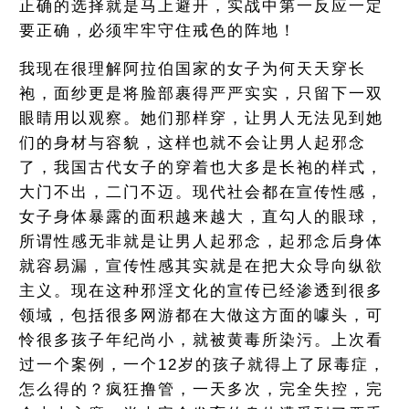
正确的选择就是马上避开，实战中第一反应一定
要正确，必须牢牢守住戒色的阵地！
我现在很理解阿拉伯国家的女子为何天天穿长
袍，面纱更是将脸部裹得严严实实，只留下一双
眼睛用以观察。她们那样穿，让男人无法见到她
们的身材与容貌，这样也就不会让男人起邪念
了，我国古代女子的穿着也大多是长袍的样式，
大门不出，二门不迈。现代社会都在宣传性感，
女子身体暴露的面积越来越大，直勾人的眼球，
所谓性感无非就是让男人起邪念，起邪念后身体
就容易漏，宣传性感其实就是在把大众导向纵欲
主义。现在这种邪淫文化的宣传已经渗透到很多
领域，包括很多网游都在大做这方面的噱头，可
怜很多孩子年纪尚小，就被黄毒所染污。上次看
过一个案例，一个12岁的孩子就得上了尿毒症，
怎么得的？疯狂撸管，一天多次，完全失控，完