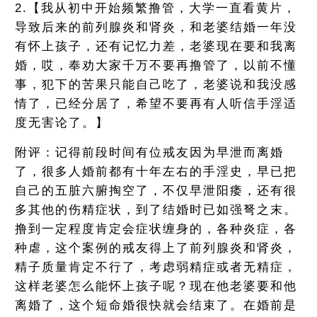
2.【我从初中开始频繁撸管，大学一直看黄片，
导致后来的前列腺炎和肾炎，和老婆结婚一年没
有怀上孩子，还有记忆力差，老婆现在要和我离
婚，哎，奉劝大家千万不要再撸管了，以前不懂
事，犯下的苦果只能自己吃了，老婆说和我没感
情了，已经分居了，希望不要再有人听信手淫适
度无害论了。】
附评：记得前段时间有位戒友因为早泄而离婚
了，很多人婚前都有十年左右的手淫史，早已把
自己的五脏六腑掏空了，不仅早泄阳痿，还有很
多其他的伤精症状，到了结婚时已如强弩之末。
撸到一定程度肯定会症状缠身的，各种炎症，各
种虐，这个案例的戒友得上了前列腺炎和肾炎，
精子质量肯定不行了，考虑弱精症或者无精症，
这样老婆怎么能怀上孩子呢？现在他老婆要和他
离婚了，这个短命婚很快就会结束了。在婚前是