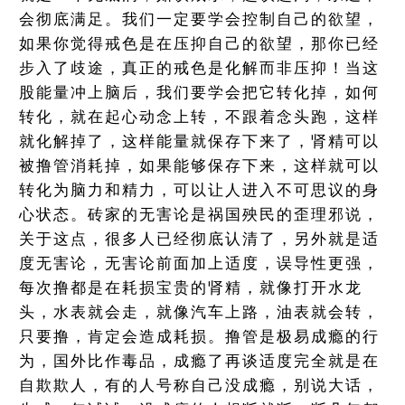
会彻底满足。我们一定要学会控制自己的欲望，
如果你觉得戒色是在压抑自己的欲望，那你已经
步入了歧途，真正的戒色是化解而非压抑！当这
股能量冲上脑后，我们要学会把它转化掉，如何
转化，就在起心动念上转，不跟着念头跑，这样
就化解掉了，这样能量就保存下来了，肾精可以
被撸管消耗掉，如果能够保存下来，这样就可以
转化为脑力和精力，可以让人进入不可思议的身
心状态。砖家的无害论是祸国殃民的歪理邪说，
关于这点，很多人已经彻底认清了，另外就是适
度无害论，无害论前面加上适度，误导性更强，
每次撸都是在耗损宝贵的肾精，就像打开水龙
头，水表就会走，就像汽车上路，油表就会转，
只要撸，肯定会造成耗损。撸管是极易成瘾的行
为，国外比作毒品，成瘾了再谈适度完全就是在
自欺欺人，有的人号称自己没成瘾，别说大话，