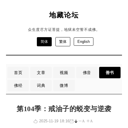
地藏论坛
众生度尽方证菩提，地狱未空誓不成佛。
简体
繁体
English
首页
文章
视频
佛音
善书
佛经
词典
微博
第104季：戒油子的蜕变与逆袭
2025-11-19 18:16
A
A