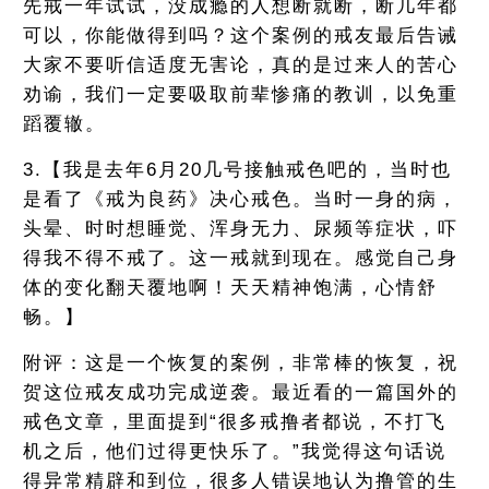
先戒一年试试，没成瘾的人想断就断，断几年都
可以，你能做得到吗？这个案例的戒友最后告诫
大家不要听信适度无害论，真的是过来人的苦心
劝谕，我们一定要吸取前辈惨痛的教训，以免重
蹈覆辙。
3.【我是去年6月20几号接触戒色吧的，当时也
是看了《戒为良药》决心戒色。当时一身的病，
头晕、时时想睡觉、浑身无力、尿频等症状，吓
得我不得不戒了。这一戒就到现在。感觉自己身
体的变化翻天覆地啊！天天精神饱满，心情舒
畅。】
附评：这是一个恢复的案例，非常棒的恢复，祝
贺这位戒友成功完成逆袭。最近看的一篇国外的
戒色文章，里面提到“很多戒撸者都说，不打飞
机之后，他们过得更快乐了。”我觉得这句话说
得异常精辟和到位，很多人错误地认为撸管的生