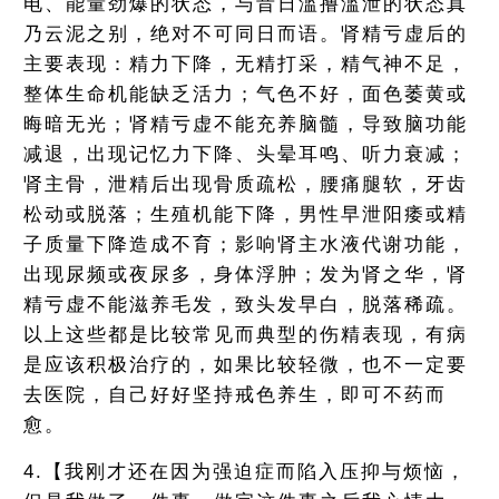
电、能量劲爆的状态，与昔日滥撸滥泄的状态真
乃云泥之别，绝对不可同日而语。肾精亏虚后的
主要表现：精力下降，无精打采，精气神不足，
整体生命机能缺乏活力；气色不好，面色萎黄或
晦暗无光；肾精亏虚不能充养脑髓，导致脑功能
减退，出现记忆力下降、头晕耳鸣、听力衰减；
肾主骨，泄精后出现骨质疏松，腰痛腿软，牙齿
松动或脱落；生殖机能下降，男性早泄阳痿或精
子质量下降造成不育；影响肾主水液代谢功能，
出现尿频或夜尿多，身体浮肿；发为肾之华，肾
精亏虚不能滋养毛发，致头发早白，脱落稀疏。
以上这些都是比较常见而典型的伤精表现，有病
是应该积极治疗的，如果比较轻微，也不一定要
去医院，自己好好坚持戒色养生，即可不药而
愈。
4.【我刚才还在因为强迫症而陷入压抑与烦恼，