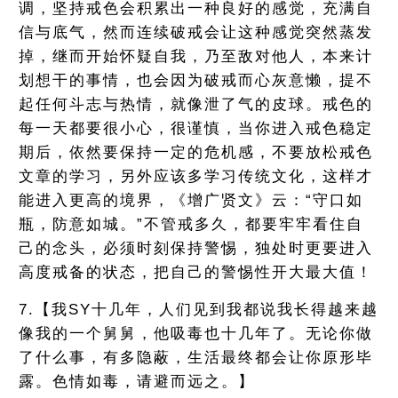
调，坚持戒色会积累出一种良好的感觉，充满自
信与底气，然而连续破戒会让这种感觉突然蒸发
掉，继而开始怀疑自我，乃至敌对他人，本来计
划想干的事情，也会因为破戒而心灰意懒，提不
起任何斗志与热情，就像泄了气的皮球。戒色的
每一天都要很小心，很谨慎，当你进入戒色稳定
期后，依然要保持一定的危机感，不要放松戒色
文章的学习，另外应该多学习传统文化，这样才
能进入更高的境界，《增广贤文》云：“守口如
瓶，防意如城。”不管戒多久，都要牢牢看住自
己的念头，必须时刻保持警惕，独处时更要进入
高度戒备的状态，把自己的警惕性开大最大值！
7.【我SY十几年，人们见到我都说我长得越来越
像我的一个舅舅，他吸毒也十几年了。无论你做
了什么事，有多隐蔽，生活最终都会让你原形毕
露。色情如毒，请避而远之。】