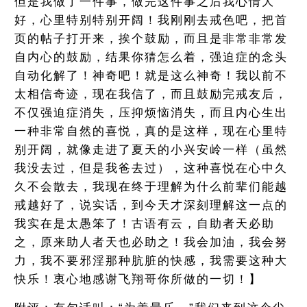
但是我做了一件事，做完这件事之后我心情大
好，心里特别特别开阔！我刚刚去戒色吧，把首
页的帖子打开来，挨个鼓励，而且是非常非常发
自内心的鼓励，结果你猜怎么着，强迫症的念头
自动化解了！神奇吧！就是这么神奇！我以前不
太相信奇迹，现在我信了，而且鼓励完戒友后，
不仅强迫症消失，压抑烦恼消失，而且内心生出
一种非常自然的喜悦，真的是这样，现在心里特
别开阔，就像走进了夏天的小兴安岭一样（虽然
我没去过，但是我爸去过），这种喜悦在心中久
久不会散去，我现在终于理解为什么前辈们能越
戒越好了，说实话，到今天才深刻理解这一点的
我实在是太愚笨了！古语有云，自助者天必助
之，原来助人者天也必助之！我会加油，我会努
力，我不要邪淫那种肮脏的快感，我需要这种大
快乐！衷心地感谢飞翔哥你所做的一切！】