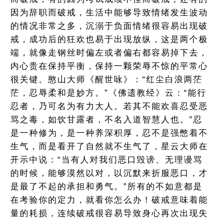
因为辞职而破戒，生活中能够导致情绪发生波动
的情况非常之多，沉溺于负面情绪很容易出现破
戒，成功后的狂欢也易于出现放纵，这是两个极
端，就像走钢丝时偏左或者偏右都容易掉下去，
内心贵在保持平衡，保持一颗荣辱不惊的平常心
很关键。憨山大师《醒世咏》：“红尘白浪两茫
茫，忍辱柔和是妙方。”《佛遗教经》云：“能行
忍者，乃可名为有力大人。若其不能欢喜忍受恶
骂之毒，如饮甘露者，不名入道智慧人也。”忍
是一种修为，是一种养深积厚，忍不是强憋着不
生气，而是看开了自然就不生气了，星云大师在
开示中说：“当有人对我们恶口毁谤、无理谩骂
的时候，能够漠然以对，以沉默来折服恶口，才
是最了不起的承担和勇气。”所有的不如意都是
在考验你的定力，就看你怎么办！破戒意味着能
量的耗损，连续破戒很容易导致身心再次出现失