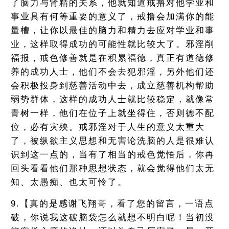
了脑力与肾精的关系，他就知道戒撸对他学业和
事业具有何等重要的意义了，戒撸会加满你的能
量槽，让你以最佳的脑力和精力去应对学业和事
业，这样取得成功的可能性就比较大了。邪淫削
福报，戒色修善就是在积累福德，真正有道德修
养的成功人士，他们不会去犯邪淫，另外他们还
会积极投身到慈善活动中去，成立慈善机构帮助
弱势群体，这样的成功人士就比较稳定，就像常
青树一样，他们在位子上就坐得住，否则德不配
位，必有灾殃。戒邪淫对于人生的意义太重大
了，被纵欲主义思想和无害论洗脑的人是很难认
识到这一点的，当有了相当的戒色觉悟后，你再
回头看看他们那种思想状态，就会觉得他们太无
知、太愚痴、也太可怜了。
9.【真的是感谢飞翔哥，看了您的留言，一语点
破，你说我这破脑袋怎么就想不明白呢！当初没