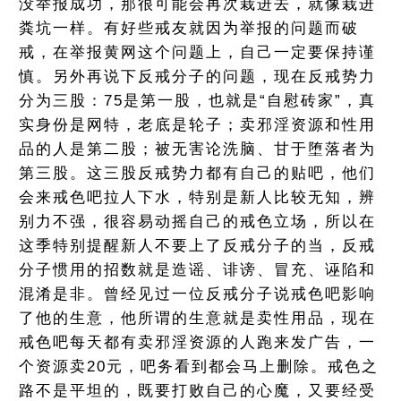
没举报成功，那很可能会再次栽进去，就像栽进
粪坑一样。有好些戒友就因为举报的问题而破
戒，在举报黄网这个问题上，自己一定要保持谨
慎。另外再说下反戒分子的问题，现在反戒势力
分为三股：75是第一股，也就是“自慰砖家”，真
实身份是网特，老底是轮子；卖邪淫资源和性用
品的人是第二股；被无害论洗脑、甘于堕落者为
第三股。这三股反戒势力都有自己的贴吧，他们
会来戒色吧拉人下水，特别是新人比较无知，辨
别力不强，很容易动摇自己的戒色立场，所以在
这季特别提醒新人不要上了反戒分子的当，反戒
分子惯用的招数就是造谣、诽谤、冒充、诬陷和
混淆是非。曾经见过一位反戒分子说戒色吧影响
了他的生意，他所谓的生意就是卖性用品，现在
戒色吧每天都有卖邪淫资源的人跑来发广告，一
个资源卖20元，吧务看到都会马上删除。戒色之
路不是平坦的，既要打败自己的心魔，又要经受