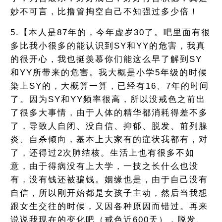
妙不可言，比撸管掏空自己不知强过多少倍！
5.【本人是87年的，今年虚岁30了。吧里面有很
多比我小很多的能认识到SY和YY的危害，我真
的很开心，我也挺羡慕你们能这么早了解到SY
和YY所带来的危害。我大概是小学5年级的时候
染上SY的，大概算一算，已经有16、7年的时间
了。因为SY和YY频率很高，所以没戒色之前出
了很多大事情，由于人体的精华都消耗得差不多
了，导致人自闭、没自信、抑郁、脱发、前列腺
炎、自杀倾向，基本上大家有的症状我都有，对
了，还得过2次肺结核。生活上也有很多不如
意，由于得病没有上大学，一技之长什么也没
有，没有钱还被骗钱。姻缘也是，由于自己没有
自信，所以刚开始都是女孩子主动，然后当我想
跟女生交往的时候，又因各种原因而错过。再来
说说我现在的变化吧（戒色近600天），脱发、