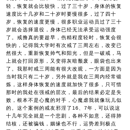
轻，恢复就会比较快，过了三十岁，身体的恢复
速度比十几岁和二十岁时要慢很多，过了四十
岁，恢复的速度更慢，很多职业运动员过了三十
岁就会选择退役，身体已经无法承受运动强度
了。戒撸真的要趁早，伤精程度轻时，恢复会很
快的，记得我大学时有次戒了三周左右，改变已
然很大，重新恢复帅气和阳光，但是一破戒，马
上就会打回原形，又变得灰暗颓废，眼袋也出来
了。我那时戒三周能有很大改观，一方面是因为
当时我只有二十岁，另外就是我在三周内经常锻
炼，这样身体恢复的速度就加快了很多，只可惜
那时的我处在强戒的层次，最后的结果必定是失
败，根本不是心魔的对手，心魔虐我就像玩儿似
的。这个案例的戒友邪淫了16、7年，可以说这
十几年完全就是一个悲剧，各种不如意，还得肺
结核，还被骗钱，姻缘也不行，运势差到极点