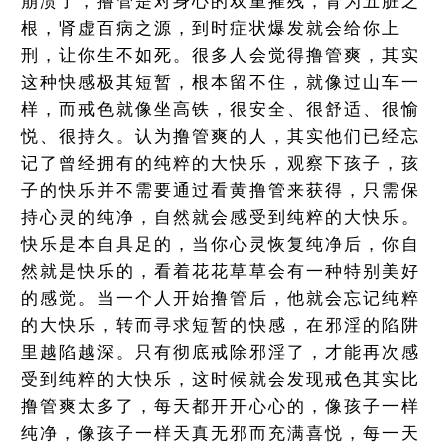
崩溃了，撸管是对身心的双重摧残，肾为五脏之
根，肾虚百病之源，到时症状爆发就会给你上
刑，让你生不如死。很多人会觉得撸管爽，其实
这种快感极其短暂，根本留不住，就像过山车一
样，而戒色就像坐高铁，很安全、很舒适、很愉
悦、很持久。认为撸管爽的人，其实他们已经忘
记了曾经拥有的纯粹的大快乐，观察下孩子，孩
子的快乐并不需要通过看黄撸管来获得，只需保
持心灵的纯净，自然就会感受到纯粹的大快乐。
快乐是本自具足的，当你心灵恢复纯净后，你自
然就是快乐的，看着花花草草会有一种特别美好
的感觉。当一个人开始撸管后，他就会忘记纯粹
的大快乐，转而寻求短暂的快感，在邪淫的陷阱
里越陷越深。只有彻底戒除邪淫了，才能再次感
受到纯粹的大快乐，这时候就会发现戒色其实比
撸管爽太多了，每天都开开心心的，像孩子一样
纯净，像孩子一样天真无邪而充满喜悦，每一天