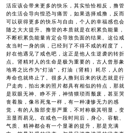
活应该会带来更多的快乐，其实恰恰相反，撸管
的生活会导向惶恐与痛苦，如果选择戒撸，反而
可以获得更多的快乐与自由，个人的幸福感也会
随之大大提升。撸管的本质就是在积累负能量，
不断积累负能量肯定会导致负面的结果。这位戒
友当时一身的病，已经到了不得不戒的程度了，
好在他遇见了戒色吧，这正是他人生逆袭的转折
点。肾精对人的生命是极为重要的，古人曾形象
地将之比作为“灯油”，灯油（肾精）耗尽，人的
寿命也就终止了。很多人撸到后来的状态就是行
尸走肉，拍出来的照片都具有相似的特点，那就
是双眼无神、睁不开，神情猥琐而颓废，甚至哭
丧着脸，像吊死鬼一样，有一种凄惨无力的感
觉，有的人脸部变形严重，不对称极其明显，变
丑显而易见。在戒色一段时间后，身心、容貌、
气质、精神都会有一个显著的提升，那是充满