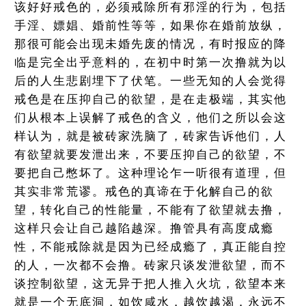
该好好戒色的，必须戒除所有邪淫的行为，包括
手淫、嫖娼、婚前性等等，如果你在婚前放纵，
那很可能会出现未婚先废的情况，有时报应的降
临是完全出乎意料的，在初中时第一次撸就为以
后的人生悲剧埋下了伏笔。一些无知的人会觉得
戒色是在压抑自己的欲望，是在走极端，其实他
们从根本上误解了戒色的含义，他们之所以会这
样认为，就是被砖家洗脑了，砖家告诉他们，人
有欲望就要发泄出来，不要压抑自己的欲望，不
要把自己憋坏了。这种理论乍一听很有道理，但
其实非常荒谬。戒色的真谛在于化解自己的欲
望，转化自己的性能量，不能有了欲望就去撸，
这样只会让自己越陷越深。撸管具有高度成瘾
性，不能戒除就是因为已经成瘾了，真正能自控
的人，一次都不会撸。砖家只谈发泄欲望，而不
谈控制欲望，这无异于把人推入火坑，欲望本来
就是一个无底洞，如饮咸水，越饮越渴，永远不