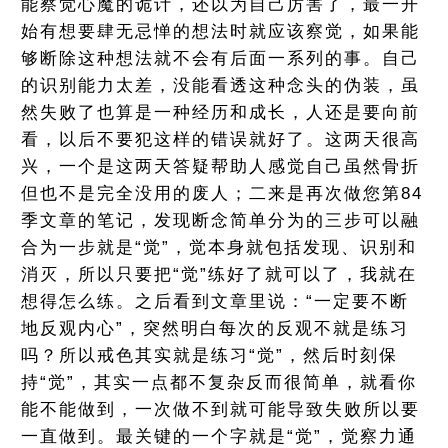
能察觉心魔的诡计，还以为自己厉害了，最一开
始有想要肆无忌惮的想法时就应该察觉，如果能
够断除这种想法就不会有后面一系列的事。自己
的识别能力太差，没能看透这种念头的伪装，虽
然失败了也算是一种经历和成长，人还是要向前
看，以后不要犯这样的错误就好了。这两天很高
兴，一个是这两天答疑帮助人感觉自己虽然骨折
但也不是完全没用的废人；二来是再次做您第84
季文章的笔记，发现断念简单分为的三步可以融
合为一步就是“觉”，觉本身就包括发现、识别和
消灭，所以只要把“觉”练好了就可以了，我就在
想得怎么练。之后看到文章里说：“一定要不断
地反观内心”，突然明白每次的反观不就是练习
吗？所以戒色其实就是练习“觉”，然后时刻保
持“觉”，其实一点都不复杂反而很简单，就看你
能不能做到，一次做不到就可能导致失败所以要
一直做到。最关键的一个字就是“觉”，觉察力通