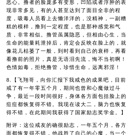
恶心。撸者的脸庞多有变形，凹陷或者浮肿的表
现非常多见，有的人甚至达到了面目全非的程
度，吸毒人员看上去懒洋洋的，没精神，一副糟
糕的模样，撸到一定程度，也是那种感觉和气
质，非常相似。撸管虽属隐恶，但相由心生，当
生命的能量耗泄掉后，肯定会反映在脸上的，就
像花儿枯萎了一般，到时看到自己的衰样，再看
看撸前的照片，真是无语泪先流，悔不当初啊！
色情如毒，拒绝撸管，珍惜生命，远离邪淫！
8.【飞翔哥，向你汇报下我戒色的成果吧，目前
戒了有一年零五个月，期间也曾和心魔做过斗
争，最近一段时间很好，身体各方面包括脸上的
痘痘都恢复得不错。我现在读大二，脑力也恢复
得不错，在此期间我获得了国家励志奖学金。】
附评：这位戒友的确很励志，一年五个月，各方
面都恢复得不错，他战胜了自己的心魔，当一个