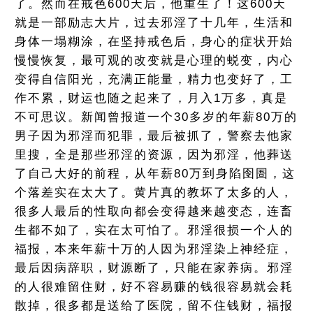
了。然而在戒色600天后，他重生了！这600天
就是一部励志大片，过去邪淫了十几年，生活和
身体一塌糊涂，在坚持戒色后，身心的症状开始
慢慢恢复，最可观的改变就是心理的蜕变，内心
变得自信阳光，充满正能量，精力也变好了，工
作不累，财运也随之起来了，月入1万多，真是
不可思议。新闻曾报道一个30多岁的年薪80万的
男子因为邪淫而犯罪，最后被抓了，警察去他家
里搜，全是那些邪淫的资源，因为邪淫，他葬送
了自己大好的前程，从年薪80万到身陷囹圄，这
个落差实在太大了。黄片真的教坏了太多的人，
很多人最后的性取向都会变得越来越变态，连畜
生都不如了，实在太可怕了。邪淫很损一个人的
福报，本来年薪十万的人因为邪淫染上神经症，
最后因病辞职，财源断了，只能在家养病。邪淫
的人很难留住财，好不容易赚的钱很容易就会耗
散掉，很多都是送给了医院，留不住钱财，福报