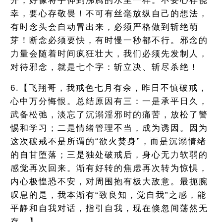
开，好像将手伸到沸腾的水里一样。不要心存侥
幸，要心存敬畏！不可有丝毫放纵自己的想法，
有时念头会自动冒出来，必须严格做到斩绝萌
芽！断念必须要快，有时慢一秒都不行。邪念的
力量会随着时间疯狂壮大，我们必须先发制人，
对待邪念，就是七个字：斩立决、斩尽杀绝！
6.【飞翔哥，我戒色七月有余，昨日不慎破戒，
心中万分悔恨。总结原因有三：一是承平日久，
武备松弛，淡忘了沉溺淫邪时的痛苦，放松了警
惕和学习；二是情绪管理不当，成为诱因。因为
这次破戒不是所谓的“欲火焚身”，而是沉溺情绪
的自甘堕落；三是独处破戒后，身心无力软弱的
感觉再次回来。渐有好转的焦虑再次转为惊惧，
内心极惶恐不安，对周围抱有极大敌意。最扼腕
叹息的是，我本渐有“致良知，觉自我”之感，能
平静和自我对话，指引自我，现在倏忽间荡然无
存。】