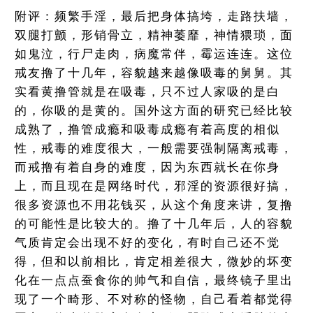
附评：频繁手淫，最后把身体搞垮，走路扶墙，
双腿打颤，形销骨立，精神萎靡，神情猥琐，面
如鬼泣，行尸走肉，病魔常伴，霉运连连。这位
戒友撸了十几年，容貌越来越像吸毒的舅舅。其
实看黄撸管就是在吸毒，只不过人家吸的是白
的，你吸的是黄的。国外这方面的研究已经比较
成熟了，撸管成瘾和吸毒成瘾有着高度的相似
性，戒毒的难度很大，一般需要强制隔离戒毒，
而戒撸有着自身的难度，因为东西就长在你身
上，而且现在是网络时代，邪淫的资源很好搞，
很多资源也不用花钱买，从这个角度来讲，复撸
的可能性是比较大的。撸了十几年后，人的容貌
气质肯定会出现不好的变化，有时自己还不觉
得，但和以前相比，肯定相差很大，微妙的坏变
化在一点点蚕食你的帅气和自信，最终镜子里出
现了一个畸形、不对称的怪物，自己看着都觉得