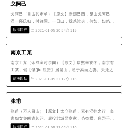
从甲意。时乙在甲家，度甲将归，私..
戈阿己
戈阿己（目击其审单）【原文】康熙己酉，昆山戈阿己，
淫一邱氏妇，时往焉。一日曰，我杀汝夫，何如。妇怒，
止之。其夕竟操刀往，妻不觉。乘暗挥刃，适邱如厕，误
欲海回狂
2021-01-05 20:54
119
伤其女。邱闻之官，戈戮于市。[按]奸人之妻，反恶其夫，
只此一念，天网难逃。【译白】康熙己酉年，昆山戈阿
己，与一邱氏妇私通，两人时常相..
南京工某
南京工某（余成童时亲闻）【原文】康熙辛亥冬，南京有
工某，僦【僦(jiu,租赁〗居昆山，通于卖面之妻。夫觉之，
迁避一村。未几，工亦迁至。一夕夫自外归，潜闻私语，
欲海回狂
2021-01-05 21:17
116
密自开门，取面刀暗中斫之，正中其脑，连被捆榻下。夫
以为死，叩邻取火，火至并杀其妻，而奸夫已失所在矣。
明日有人报曰，某处荻苇中有..
张甫
张甫（万人目击）【原文】太仓张甫，素有淫掠之行，良
家妇女亦间遭其污。后投郡城显宦家，势益横。康熙壬戌
秋，被害者罗其恶事，控于军门。当事鞫得其实，拷掠备
欲海回狂
2021-01-05 22:02
110