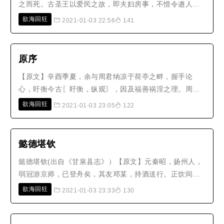
之而死。古圣王以爱民之故，即夫妇房事，不惜令遒人以
木铎巡于道路，而告诫之。冀免无知之民误送性命，其慈
欲海回狂
2021-01-03 22:56
141
爱为何如也。及至后世，不但国家政令不复提及，即父母
与儿女亦不提及。以故大多数少年，因兹殒命，可哀孰
甚。安士先生深怀悲悯，特著此书。..
原序
【原文】辛酉季夏，余与周君纳凉于荷亭之畔，握手论
心，盱衡今古〖盱衡，纵观〗，因及福善祸淫之理。周君
喟然长吁而作曰，色欲之惑人，甚矣哉。贤智犹或不免，
欲海回狂
2021-01-03 23:05
122
况其他乎。余低回良久，窃思劝人于一时，不如劝人于千
古，爰以编辑是书为请。周君曰，余刊万善先资集，垂二
年矣，竣工尚有待也，敢及其他。余..
懿德堪钦
懿德堪钦(出自《甘泉县志》）【原文】元秦昭，扬州人，
弱冠游京师，已登舟矣，其友邓某，持酒送行。正饮间，
忽抬一绝色女子至。邓令拜昭，曰，此女系仆与某部某大
欲海回狂
2021-01-03 23:33
130
人所买之妾，乘君之便，祈为带去。昭再三不肯。邓作色
曰，君何如此其固执也。即不能自持，此女即归于君，不