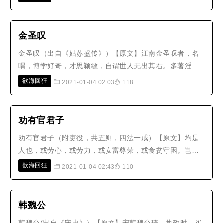
正月，梦一道妆老翁，左右二少年侍，老翁手持一册，呼
左立者诵。罗窃听之，即见他色美注语也。诵毕，老翁
曰，该中。复呼右立者咏诗，即咏曰..
金圣叹
金圣叹（出自《姑苏盛传》）【原文】江南金圣叹者，名
喟，博学好奇，才思颖敏，自谓世人无出其右。多著淫
书，以发其英华。所评西厢，水浒等，极秽亵处，往往摭
欲海回狂
2021-01-04 02:03
118
拾佛经，人服其才，遍传天下。又著法华百问，以己见妄
测深经，误天下耳目。顺治辛丑，忽因他事系狱，竟论弃
市。[按]原本作荆某，讳之也。今则..
劝有官君子
劝有官君子（附吏役，共五则，四法一戒）【原文】均是
人也，或劳心，或劳力，或安富尊荣，或食贫守困。岂天
道之不齐哉。抑亦自有以致之也。诗曰，永言配命，自求
欲海回狂
2021-01-04 02:43
110
多福。易曰，积善之家，必有余庆。今世富贵之人，大抵
宿生修福之士。子孙享荣华之报，皆是祖父有厚泽之遗。
理所固然。但享福之时，又须修福..
韩魏公
韩魏公(出自《宋史》）【原文】宋韩魏公琦，执政时，买