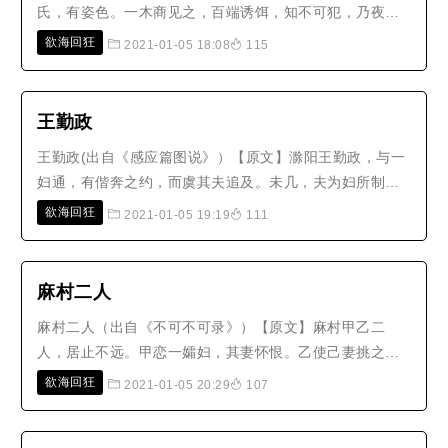
氏，有姿色。一木商见之，百端诱饵，知不可犯，乃夜掷
木其家，闻官以盗，又贿胥吏窘辱，以冀其从。妇日夜祷
欲海回狂
2021-01-05 18:08
115
玄坛〖指道教的斋坛〗，一日梦神曰，已命黑虎矣。未
几，木客入山，有黑虎跃出，越数人而食之。[按]此等恶
人，投畀犲虎，固不足惜。独惜其..
王勤政
王勤政(出自《感应篇图说》）【原文】滁阳王勤政，与一
妇通，有偕奔之约，而虞其夫追及。未几，夫为妇所制而
死。王骇，奔江山县，自谓可脱。饥投食店，业店者供二
欲海回狂
2021-01-05 19:19
111
人食。王问故，曰，顷有被发人随汝，非二人乎。王知为
怨鬼，诣郡自首而伏辜焉。[按]怨鬼既随，不能自主。其自
首也，怨鬼有以使之也。【译..
麻村二人
麻村二人（出自《不可不可录》）【原文】麻村甲乙二
人，居止不远。甲恋一孀妇，其妻怀恨。乙使己妻挑之，
遂通焉。积久，乙妻亦恨。一夕甲在孀妇家，渴而趋归，
欲海回狂
2021-01-05 20:29
107
至门首，忽闻乙与妻语，大怒。还至孀妇家，取斧而往。
道经乙门，欲先淫其妻以报焉。乙妻亦怨夫之不归也，姑