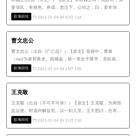
妾张氏，有殊色。券成，忽泣下。公问之，曰，妾本供职
郎郭守义妻，前岁为部使者诬劾，故至此耳。公恻然，使
欲海回狂
2021-01-04 04:02
114
持钱归，约以事白而来。张去。公白其冤，将调任。张来
如约。公不令至前，遣人告曰，吾位宰相，不可妾士人
妻。向日之钱，可无偿也。还其券..
曹文忠公
曹文忠公（出自《广仁品》）【原文】宣德中，曹鼐
（nai)为泰和典史。因捕盗，获一美女于驿亭，意欲就
公。公曰，处子其可犯乎。取片笺，书曹鼐不可四字焚
欲海回狂
2021-01-04 04:19
105
之，终宵心不动。天明，召其家领回。后殿试对策，忽飘
一纸于前，有曹鼐不可四字，于是文思沛然，状元及第。
[按]人有不为也，而后可以有为。不可之中..
王克敬
王克敬（出自《不可不可录》）【原文】王克敬，为两浙
盐运使。时温州解盐犯，以一妇人至。王大怒曰，岂有逮
妇人，行千百里外，与吏卒杂处者。污教甚矣。自今以
欲海回狂
2021-01-04 05:31
110
后，凡系妇人，永不许逮。[按]官长拘人，往往逮及妇女，
此最损德事也。盖妇人愧耻之心，百倍于男子。无论诃辱