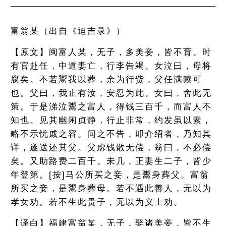
富翁某（出自《迪吉录》）
【原文】闽富人某，无子，多美妾，皆不育。时
有官赴任，中道妻亡，行李告竭。女泣曰，母将
腐矣。不若鬻我以葬，余为行赀，父任满赎可
也。父曰，我止有汝，安忍为此。女曰，舍此无
策。于是涕泣鬻之富人，得钱三百千，而富人不
知也。见其幽闲贞静，行止非常，约发虽以素，
略不示忧戚之容。问之不告，叩介绍者，乃知其
详，遂送还其父。父虑钱散无偿，翁曰，不必偿
矣。又助路费二百千。未几，正妻生二子，皆少
年登第。[按]马公所买之妾，是鬻身葬父。富翁
所买之妾，是鬻身葬母。若不遇此善人，无以为
孝女劝。若不生此贵子，无以为义士劝。
【译白】福建富翁某，无子，娶诸美妾，皆不生