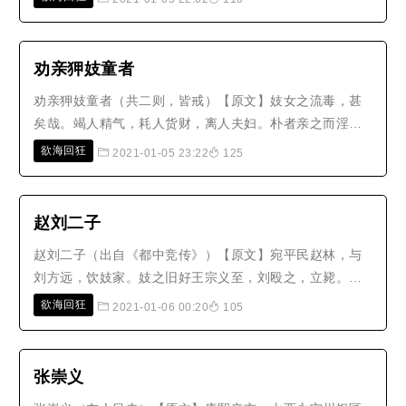
至，枷示阊门，限其绝命而后释。[按]余阊门目睹后，适梓
人进此板书样，故并刊之。【译白】太仓张甫，一直有奸
淫抢劫之恶行，良家妇女也时常..
劝亲狎妓童者
劝亲狎妓童者（共二则，皆戒）【原文】妓女之流毒，甚
矣哉。竭人精气，耗人货财，离人夫妇。朴者亲之而淫
荡，智者恋之而昏迷。迎新送旧，藏垢纳污。此亦天下之
欲海回狂
2021-01-05 23:22
125
至秽者也，而俗士甘之，奇已。至于龙阳〖指狎昵男
宠〗，尤属多事。幸得为男矣，无可被污矣，乃于无可污
之处，而必求其污之之道，岂非自寻烦恼..
赵刘二子
赵刘二子（出自《都中竞传》）【原文】宛平民赵林，与
刘方远，饮妓家。妓之旧好王宗义至，刘殴之，立毙。闻
于官，刘嘱妓诬供赵杀，赵抵死。一日刘方宴客，客忽揪
欲海回狂
2021-01-06 00:20
105
其发，作赵声骂曰，尔实杀人，嫁祸于我，我已诉阴司，
摄汝辈矣。未几，刘与娼倶死。[按]杨邦乂【乂（yi)，北宋
抗金忠臣】足不涉茶房酒肆，..
张崇义