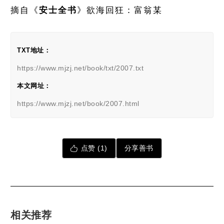
摘自《
安士全书
》欲海回狂：富翁某
TXT地址：
https://www.mjzj.net/book/txt/2007.txt
本文网址：
https://www.mjzj.net/book/2007.html
点赞 (
1
)
分享善书
相关推荐