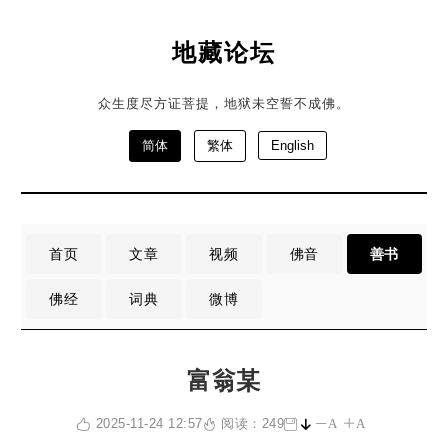
地藏论坛
众生度尽方证菩提，地狱未空誓不成佛。
简体
繁体
English
首页
文章
视频
佛音
善书
佛经
词典
微博
富翁某
2025-11-24 12:57
阅读：249
A
A