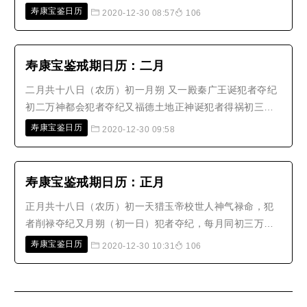
六殿卞城王诞犯者夺纪又四天王巡行初九牛鬼神出犯者产
寿康宝鉴日历
2020-12-30 08:57
106
恶胎又杨公忌十二中央五道诞十四四天王巡行十五月望昊
天上帝诞玄坛犯者削禄夺纪又四天王巡行十六准提菩萨诞
犯者夺纪十八中岳大帝诞又后土娘..
寿康宝鉴戒期日历：二月
二月共十八日（农历）初一月朔 又一殿秦广王诞犯者夺纪
初二万神都会犯者夺纪又福德土地正神诞犯者得祸初三斗
降又文昌帝君诞犯者削禄夺纪初六雷斋日犯者减寿又东华
寿康宝鉴日历
2020-12-30 09:58
帝君诞初八释迦牟尼佛出家三殿宋帝王诞犯者夺纪又张大
帝诞又四天王巡行十一杨公忌十四四天王巡行十五释迦牟
尼佛般涅槃月望（即半月）太上..
寿康宝鉴戒期日历：正月
正月共十八日（农历）初一天猎玉帝校世人神气禄命，犯
者削禄夺纪又月朔（初一日）犯者夺纪，每月同初三万神
都会，犯者夺纪又斗降，犯者夺纪（每月同）初五五虚忌
寿康宝鉴日历
2020-12-30 10:31
106
初六六耗忌又每月初六为雷斋日犯者减寿初七上会日犯者
损寿初八五殿阎罗天子诞，犯者夺纪又四天王巡行（每月
同）初九玉皇上帝诞，犯者夺纪十..