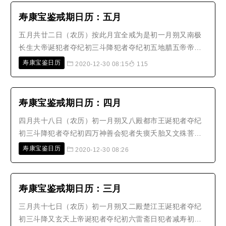
又四天王巡行廿四雷祖诞 又关帝..
寿康宝鉴戒期日历：五月
五月共廿二日（农历）按此月宜全戒为是初一月朔又南极
长生大帝诞犯者夺纪初三斗降犯者夺纪初五地腊五帝帝校
定生人官爵犯者削禄夺纪又九毒日犯者夭亡奇祸不测又杨
寿康宝鉴日历
2020-12-30 08:15
115
公忌初六九毒日犯者夭亡奇祸不测又雷斋日初七九毒日犯
者夭亡奇祸不测初八南方五道诞又四天王巡行十一天地仓
开日犯者损寿又天下都城隍诞十二..
寿康宝鉴戒期日历：四月
四月共十八日（农历）初一月朔又八殿都市王诞犯者夺纪
初三斗降犯者夺纪初四万神善会犯者失瘼夭胎又文殊菩萨
诞初六雷斋日犯者减寿初七南斗北斗西斗同降犯者减寿又
寿康宝鉴日历
2020-12-30 08:26
杨公忌初八释迦牟尼佛诞犯者夺纪又万神善会犯者失瘼夭
胎 又善恶童子降犯者血死又九殿平等王诞又四天王巡行十
四纯阳祖师诞犯者减寿又四天王..
寿康宝鉴戒期日历：三月
三月共十七日（农历）初一月朔又二殿楚江王诞犯者夺纪
初三斗降又玄天上帝诞犯者夺纪初六雷斋日犯者减寿初八