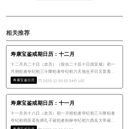
相关推荐
寿康宝鉴戒期日历：十二月
十二月共二十日（农历）（按自二十后十日俱宜戒）初一
月朔犯者夺纪初三斗降犯者夺纪初六天地仓开日又雷斋日
犯者减寿初七掠刷大夫降犯者得恶疾初八王侯腊犯者夺纪
寿康宝鉴日历
2020-12-30 03:34
102
又释迦如来成佛之辰又四天王巡行 初旬内戊日亦名王侯腊
犯者夺纪十二太素三元君朝真十四四天王巡行十五月望犯
者夺纪又四天王巡行十六南岳大..
寿康宝鉴戒期日历：十一月
十一月共十八日（农历）初一月朔犯者夺纪初三斗降犯者
夺纪初四至圣先师孔子诞犯者削禄夺纪初六西岳大帝诞初
八四天王巡行十一天地仓开日又太乙救苦天尊诞犯者夺纪