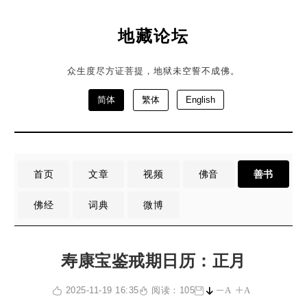
地藏论坛
众生度尽方证菩提，地狱未空誓不成佛。
简体
繁体
English
首页
文章
视频
佛音
善书
佛经
词典
微博
寿康宝鉴戒期日历：正月
2025-11-19 16:35
阅读：105
A
A