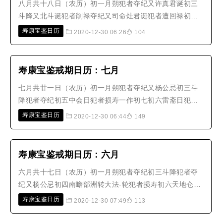
八月共十八日（农历）初一月朔犯者夺纪又许真君诞初三
斗降又北斗诞犯者削禄夺纪又司命灶君诞犯者遭回禄初五
雷声大帝诞犯者夺纪初六雷斋日犯者减寿初八四天王巡行
寿康宝鉴日历
2020-12-30 06:26
104
初十北斗大帝诞十二西方五道诞十四四天王巡行十五月望
太阴朝元宜焚香守夜犯者暴亡又四天王巡行十六天曹掠刷
真君降犯者贫夭十八天人兴福之辰..
寿康宝鉴戒期日历：七月
七月共廿一日（农历）初一月朔犯者夺纪又杨公忌初三斗
降犯者夺纪初五中会日犯者损寿一作初七初六雷斋日犯者
损寿初七道德腊五帝校生人善恶又魁星诞犯者削禄夺纪初
寿康宝鉴日历
2020-12-30 06:44
149
八四天王巡行十二长真谭真人诞十三大势至菩萨诞犯者减
寿十四三元降犯者减寿又四天王巡行十五月望又三元降又
地官校籍犯者夺纪又四天王巡行十..
寿康宝鉴戒期日历：六月
六月共十七日（农历）初一月朔犯者夺纪初三斗降犯者夺
纪又杨公忌初四南瞻部洲转大法-轮犯者损寿初六天地仓开
日又雷斋日犯者损寿初八四天王巡行初十金粟如来诞十三
寿康宝鉴日历
2020-12-30 07:49
113
非泉龙王诞十四四天王巡行十五月望犯者夺纪又四天王巡
行十九观音大士涅槃犯者夺纪廿三南方火神诞犯者遭回禄