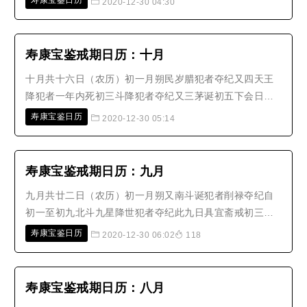
寿康宝鉴日历
2020-12-30 04:30
十四四天王巡行十五月望又四天王巡行 上半夜犯男死下半
夜犯女死十七阿弥陀佛诞十九太阳日宫诞犯者得奇祸廿一
杨公忌廿三张仙诞犯者绝嗣又四..
寿康宝鉴戒期日历：十月
十月共十六日（农历）初一月朔民岁腊犯者夺纪又四天王
降犯者一年内死初三斗降犯者夺纪又三茅诞初五下会日犯
者损寿又达摩祖师诞初六天曹考察犯者夺纪初八佛涅槃日
寿康宝鉴日历
2020-12-30 05:14
大忌色欲又四天王巡行初十四天王降犯者一年内死十一宜
戒十四三元降犯者减寿十五月望又三元降又下元日水府校
籍犯者夺纪又四天王巡行十六三元..
寿康宝鉴戒期日历：九月
九月共廿二日（农历）初一月朔又南斗诞犯者削禄夺纪自
初一至初九北斗九星降世犯者夺纪此九日具宜斋戒初三五
瘟神诞初八四天王巡行初九斗母诞犯者削禄夺纪又酆都大
寿康宝鉴日历
2020-12-30 06:02
118
帝诞又玄天上帝飞升初十斗母降犯者夺纪十一宜戒十三孟
婆尊神诞十四四天王巡行十五月望犯者夺纪又四天王巡行
十七金龙四大王诞犯者遭水厄十九..
寿康宝鉴戒期日历：八月