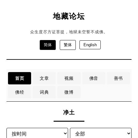
地藏论坛
众生度尽方证菩提，地狱未空誓不成佛。
简体
繁体
English
首页
文章
视频
佛音
善书
佛经
词典
微博
净土