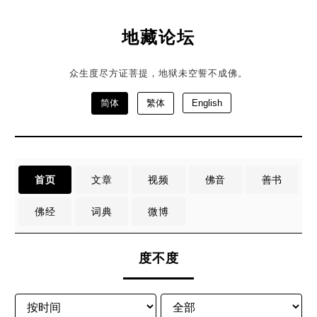
地藏论坛
众生度尽方证菩提，地狱未空誓不成佛。
简体
繁体
English
首页
文章
视频
佛音
善书
佛经
词典
微博
度不度