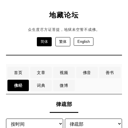
地藏论坛
众生度尽方证菩提，地狱未空誓不成佛。
简体
繁体
English
首页
文章
视频
佛音
善书
佛经
词典
微博
律疏部