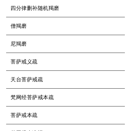
四分律删补随机羯磨
僧羯磨
尼羯磨
菩萨戒义疏
天台菩萨戒疏
梵网经菩萨戒本疏
菩萨戒本疏