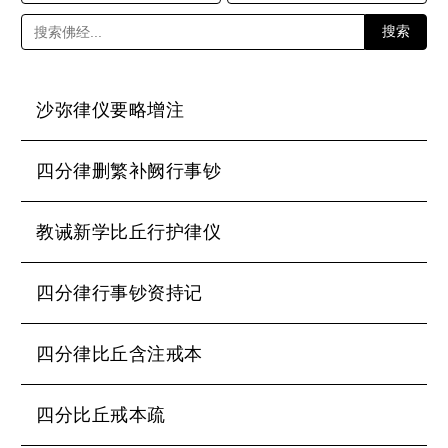
搜索
沙弥律仪要略增注
四分律删繁补阙行事钞
教诫新学比丘行护律仪
四分律行事钞资持记
四分律比丘含注戒本
四分比丘戒本疏