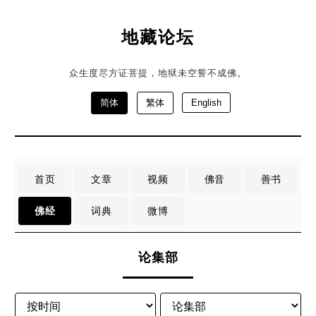
地藏论坛
众生度尽方证菩提，地狱未空誓不成佛。
简体
繁体
English
首页
文章
视频
佛音
善书
佛经
词典
微博
论集部