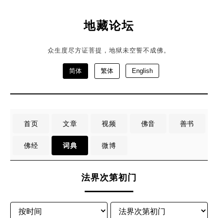
地藏论坛
众生度尽方证菩提，地狱未空誓不成佛。
简体
繁体
English
首页
文章
视频
佛音
善书
佛经
词典
微博
法界次第初门