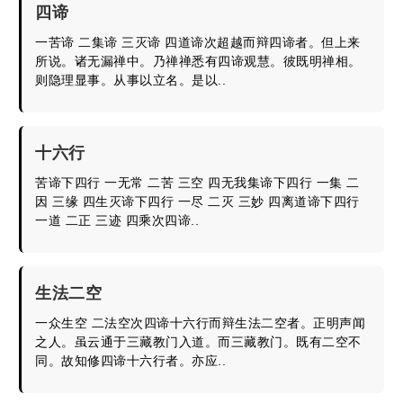
四谛
一苦谛 二集谛 三灭谛 四道谛次超越而辩四谛者。但上来
所说。诸无漏禅中。乃禅禅悉有四谛观慧。彼既明禅相。
则隐理显事。从事以立名。是以..
十六行
苦谛下四行 一无常 二苦 三空 四无我集谛下四行 一集 二
因 三缘 四生灭谛下四行 一尽 二灭 三妙 四离道谛下四行
一道 二正 三迹 四乘次四谛..
生法二空
一众生空 二法空次四谛十六行而辩生法二空者。正明声闻
之人。虽云通于三藏教门入道。而三藏教门。既有二空不
同。故知修四谛十六行者。亦应..