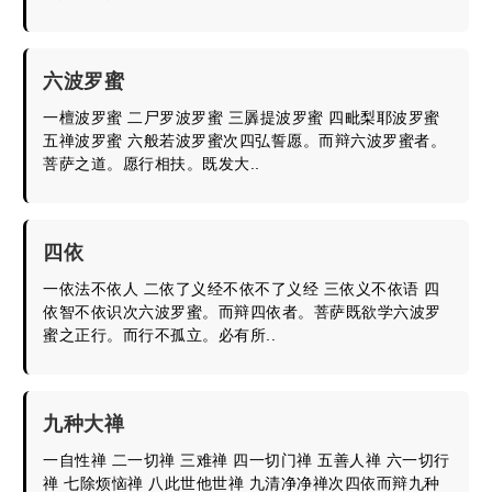
六波罗蜜
一檀波罗蜜 二尸罗波罗蜜 三羼提波罗蜜 四毗梨耶波罗蜜
五禅波罗蜜 六般若波罗蜜次四弘誓愿。而辩六波罗蜜者。
菩萨之道。愿行相扶。既发大..
四依
一依法不依人 二依了义经不依不了义经 三依义不依语 四
依智不依识次六波罗蜜。而辩四依者。菩萨既欲学六波罗
蜜之正行。而行不孤立。必有所..
九种大禅
一自性禅 二一切禅 三难禅 四一切门禅 五善人禅 六一切行
禅 七除烦恼禅 八此世他世禅 九清净净禅次四依而辩九种